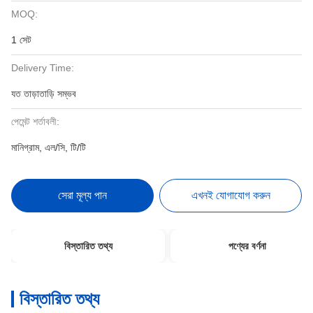
MOQ:
1 সেট
Delivery Time:
যত তাড়াতাড়ি সম্ভব
পেমেন্ট শর্তাবলী:
মানিগ্রাম, এল/সি, টি/টি
সেরা মূল্য পান
এখনই যোগাযোগ করুন
বিস্তারিত তথ্য
পণ্যের বর্ণনা
বিস্তারিত তথ্য