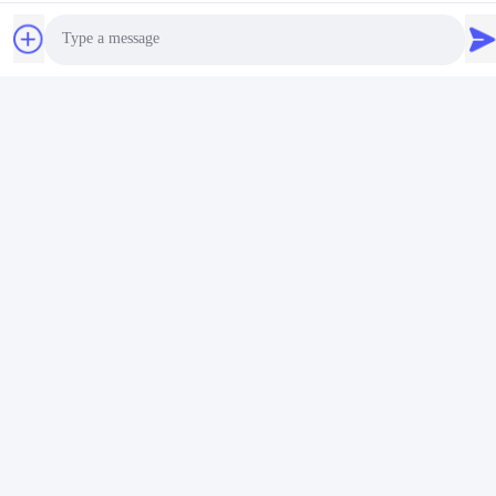
পাপ জয়েন্ট ওসিটিজি প্রিমিয়াম সংযোগ
সংশ্লিষ্ট পণ্য
Photo
Video Call
Audio Call
API SPEC 5CT PUP JOINT
API SPEC 5CT PUP JOINT