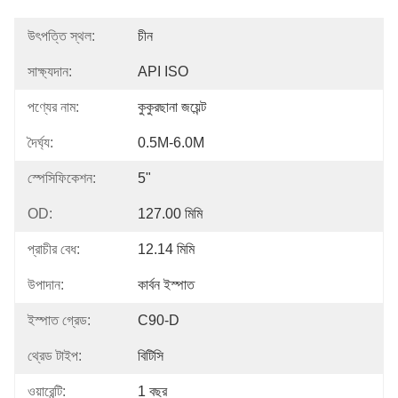
উৎপত্তি স্থল:
চীন
সাক্ষ্যদান:
API ISO
পণ্যের নাম:
কুকুরছানা জয়েন্ট
দৈর্ঘ্য:
0.5M-6.0M
স্পেসিফিকেশন:
5"
OD:
127.00 মিমি
প্রাচীর বেধ:
12.14 মিমি
উপাদান:
কার্বন ইস্পাত
ইস্পাত গ্রেড:
C90-D
থ্রেড টাইপ:
বিটিসি
ওয়ারেন্টি:
1 বছর