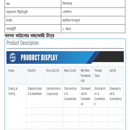
রঙ
সিলভার
সারফেস ট্রিটমেন্ট
পোলিশ
দৈর্ঘ্য
ব্যক্তিগতকৃত
গ্যারান্টি
১ বছর
ভালভ কাঠামোর কাছাকাছি চিত্র