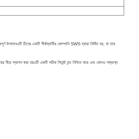
বপূর্ণ উপাদানএটি চীনের একটি শীর্ষস্থানীয় কোম্পানি SWS দ্বারা নির্মিত হয়, যা তার
িংয়ের নীচে স্থাপন করা হয়এটি একটি সঠিক সিমেন্ট বন্ড নিশ্চিত করে এবং কোনও সম্ভাব্য