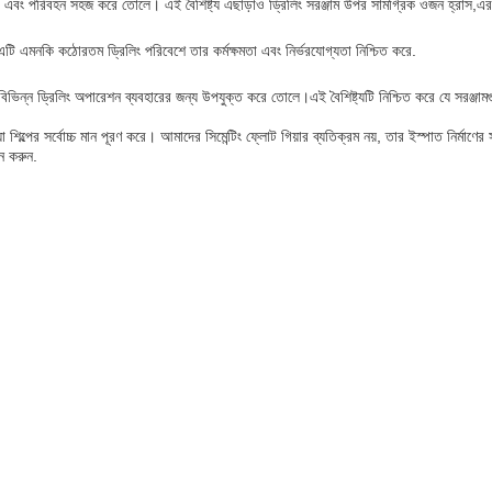
া এবং পরিবহন সহজ করে তোলে। এই বৈশিষ্ট্য এছাড়াও ড্রিলিং সরঞ্জাম উপর সামগ্রিক ওজন হ্রাস,এর ক
এটি এমনকি কঠোরতম ড্রিলিং পরিবেশে তার কর্মক্ষমতা এবং নির্ভরযোগ্যতা নিশ্চিত করে.
বিভিন্ন ড্রিলিং অপারেশন ব্যবহারের জন্য উপযুক্ত করে তোলে।এই বৈশিষ্ট্যটি নিশ্চিত করে যে সরঞ্জামগ
্ধ যা শিল্পের সর্বোচ্চ মান পূরণ করে। আমাদের সিমেন্টিং ফ্লোট গিয়ার ব্যতিক্রম নয়, তার ইস্পাত নি
়ন করুন.