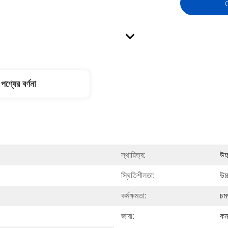
স
পণ্যের বর্ণনা
স্থায়িত্ব:
উচ্
স্থিতিশীলতা:
উচ্
কর্মক্ষমতা:
চম
জারা:
কম