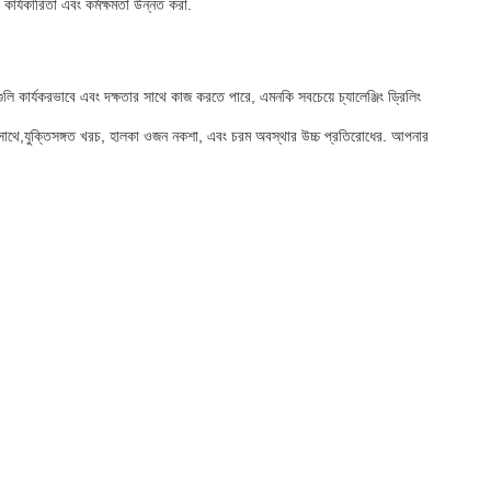
ার্যকারিতা এবং কর্মক্ষমতা উন্নত করা.
ুলি কার্যকরভাবে এবং দক্ষতার সাথে কাজ করতে পারে, এমনকি সবচেয়ে চ্যালেঞ্জিং ড্রিলিং
র্মাণের সাথে,যুক্তিসঙ্গত খরচ, হালকা ওজন নকশা, এবং চরম অবস্থার উচ্চ প্রতিরোধের. আপনার