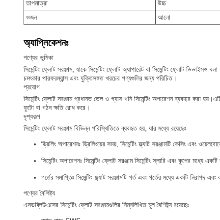
তাপমাত্রা
উচ্চ
ওজন
আলো
অ্যাপ্লিকেশনঃ
পণ্যের ভূমিকা
সিমেন্টিং ফ্লোট সরঞ্জাম, যাকে সিমেন্টিং ফ্লোট অ্যাপারেট বা সিমেন্টিং ফ্লোট ডিভাইসও বলা 
চমৎকার পারফরম্যান্স এবং যুক্তিসঙ্গত খরচের পণ্যগুলির জন্য পরিচিত।
প্রয়োগ
সিমেন্টিং ফ্লোট সরঞ্জাম প্রধানত তেল ও গ্যাস খনি সিমেন্টিং অপারেশন ব্যবহার করা হয়।এটি 
ফুটো বা গঠন ক্ষতি রোধ করে।
দৃশ্যকল্প
সিমেন্টিং ফ্লোট সরঞ্জাম বিভিন্ন পরিস্থিতিতে ব্যবহৃত হয়, যার মধ্যে রয়েছেঃ
ড্রিলিং অপারেশনঃ ড্রিলিংয়ের সময়, সিমেন্টিং ফ্ল্যাট সরঞ্জামটি কেসিং এবং ওয়েলবোর
সিমেন্টিং অপারেশনঃ সিমেন্টিং ফ্লোট সরঞ্জাম সিমেন্টিং স্লারি এবং কূপের মধ্যে 
গর্তের সমাপ্তিঃ সিমেন্টিং ফ্ল্যাট সরঞ্জামটি গর্ত এবং গর্তের মধ্যে একটি নিরাপদ এ
পণ্যের বৈশিষ্ট্য
এসডব্লিউএসের সিমেন্টিং ফ্লোট সরঞ্জামগুলির নিম্নলিখিত মূল বৈশিষ্ট্য রয়েছেঃ