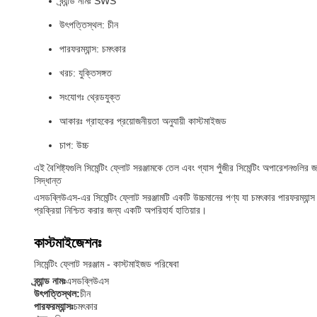
ব্র্যান্ড নামঃ SWS
উৎপত্তিস্থল: চীন
পারফরম্যান্স: চমৎকার
খরচ: যুক্তিসঙ্গত
সংযোগঃ থ্রেডযুক্ত
আকারঃ গ্রাহকের প্রয়োজনীয়তা অনুযায়ী কাস্টমাইজড
চাপ: উচ্চ
এই বৈশিষ্ট্যগুলি সিমেন্টিং ফ্লোট সরঞ্জামকে তেল এবং গ্যাস পুঁজীর সিমেন্টিং অপারেশনগুলি
সিদ্ধান্ত
এসডব্লিউএস-এর সিমেন্টিং ফ্লোট সরঞ্জামটি একটি উচ্চমানের পণ্য যা চমৎকার পারফরম্যান্
প্রক্রিয়া নিশ্চিত করার জন্য একটি অপরিহার্য হাতিয়ার।
কাস্টমাইজেশনঃ
সিমেন্টিং ফ্লোট সরঞ্জাম - কাস্টমাইজড পরিষেবা
ব্র্যান্ড নামঃ
এসডব্লিউএস
উৎপত্তিস্থল:
চীন
পারফরম্যান্সঃ
চমৎকার