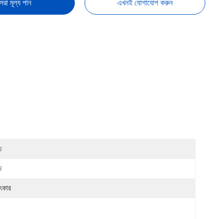
েরা মূল্য পান
এখনই যোগাযোগ করুন
চ
চ
ৎকার