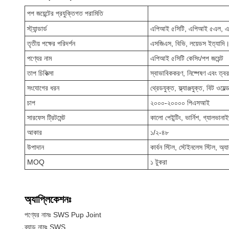
পপ জয়েন্টের প্রযুক্তিগত পরামিতি
স্ট্যান্ডার্ড
এপিআই ৫সিটি, এপিআই ৫এল, 
তৃতীয় পক্ষের পরিদর্শন
এসজিএস, বিভি, লয়েডস ইত্যাদি
পণ্যের নাম
এপিআই ৫সিটি কেসিং/পপ জয়েন্ট
তাপ চিকিত্সা
স্বাভাবিককরণ, নিষ্পেষণ এবং ত্ব
সংযোগের ধরন
থ্রেডযুক্ত, ফ্ল্যাঞ্জযুক্ত, বিট ওয়েল
চাপ
২০০০-২০০০০ পিএসআই
সারফেস ট্রিটমেন্ট
কালো পেইন্টিং, ভার্নিশ, গ্যালভা
আকার
১/২-৪৮
উপাদান
কার্বন স্টিল, স্টেইনলেস স্টিল, অ্যা
MOQ
১ টুকরা
অ্যাপ্লিকেশনঃ
পণ্যের নামঃ SWS Pup Joint
ব্র্যান্ড নামঃ SWS