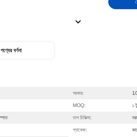
স
পণ্যের বর্ণনা
আকার:
1/
MOQ:
১ ট
স্পাত
তাপ চিকিত্সা:
নর
প্যাকেজ:
কাঠ