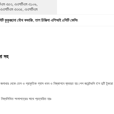
িএম এ৫৩, এএসটিএম এ১০৬, 
 এএসটিএম এ৩৩৫, এএসটিএম
টি কুকুরছানা যৌথ কভারিং
, 
তাপ চিকিত্সা এপিআই ৫সিটি কেসিং
সা সহ
থ জলাধার থেকে তেল ও প্রাকৃতিক গ্যাস খনন ও নিষ্কাশনে ব্যবহৃত হয়।পপ জয়েন্টগুলি হ'ল দুটি টুকরো
নিম্নলিখিত শংসাপত্রের সাথে প্রত্যয়িত হয়ঃ