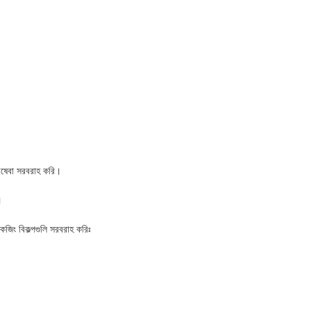
রিষেবা সরবরাহ করি।
।
েজিং বিকল্পগুলি সরবরাহ করিঃ