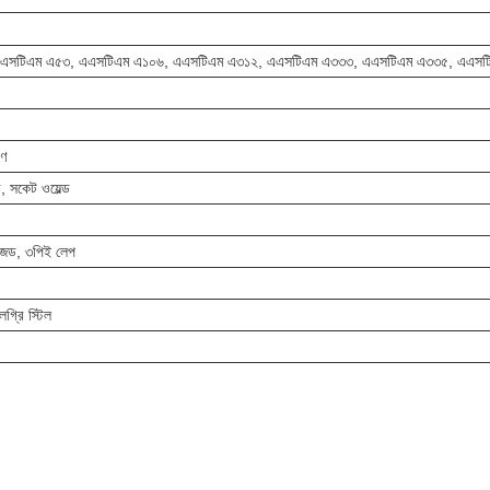
এএসটিএম এ৫৩, এএসটিএম এ১০৬, এএসটিএম এ৩১২, এএসটিএম এ৩৩৩, এএসটিএম এ৩৩৫, এএসট
।
রণ
্ড, সকেট ওয়েল্ড
নাইজড, ৩পিই লেপ
লগ্রি স্টিল