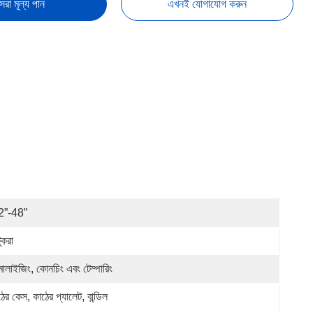
েরা মূল্য পান
এখনই যোগাযোগ করুন
2”-48”
ুকরা
মালাইজিং, কোনচিং এবং টেম্পারিং
ের কেস, কাঠের প্যালেট, বান্ডিল