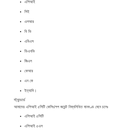
এপিআই
সিই
এলআর
বি ভি
এবিএস
ডিএনভি
জিএল
কেআর
এন কে
ইত্যাদি।
স্ট্যান্ডার্ড
আমাদের এপিআই ৫সিটি কেসিং/পপ জয়েন্ট নিম্নলিখিত মানদণ্ড মেনে চলেঃ
এপিআই ৫সিটি
এপিআই ৫এল