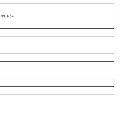
িএম এ৫১৯