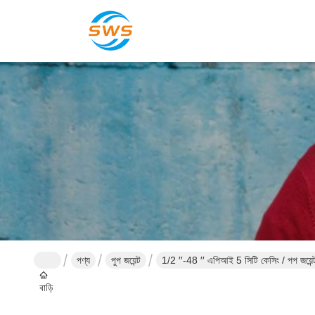
পণ্য
পুপ জয়েন্ট
1/2 ′′-48 ′′ এপিআই 5 সিটি কেসিং / পপ জয়েন্ট
বাড়ি