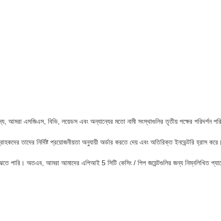
ন্য, আমরা এসজিএস, বিভি, লয়েডস এবং অন্যান্যের মতো নামী সংস্থাগুলির তৃতীয় পক্ষের পরিদর্শন প
দের তাদের নির্দিষ্ট প্রয়োজনীয়তা অনুযায়ী অর্ডার করতে দেয় এবং অতিরিক্ত ইনভেন্টরি হ্রাস করে
বুঝতে পারি। অতএব, আমরা আমাদের এপিআই 5 সিটি কেসিং / পিপ জয়েন্টগুলির জন্য নিম্নলিখিত প্যাক