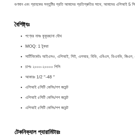
গুণমান এবং গ্রাহকের সন্তুষ্টির প্রতি আমাদের প্রতিশ্রুতির সাথে, আমাদের এপিআই 5 
বৈশিষ্ট্যঃ
পণ্যের নামঃ কুকুরছানা যৌথ
MOQ: 1 টুকরা
সার্টিফিকেটঃ আইএসও, এপিআই, সিই, এলআর, বিভি, এবিএস, ডিএনভি, জিএল,
চাপঃ ২০০০-২০০০০ পিসি
আকারঃ 1/2 ′′-48 ′′
এপিআই ৫সিটি কেসিং/পপ জয়েন্ট
এপিআই ৫সিটি কেসিং/পপ জয়েন্ট
এপিআই ৫সিটি কেসিং/পপ জয়েন্ট
টেকনিক্যাল প্যারামিটারঃ