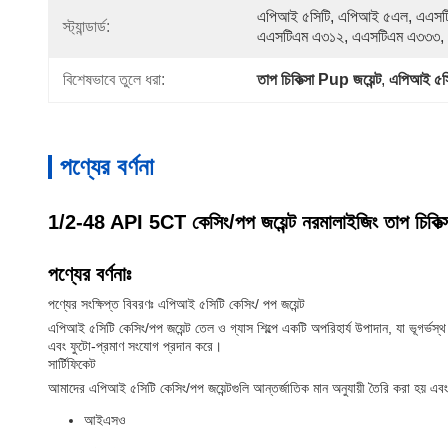
এপিআই ৫সিটি, এপিআই ৫এল, এএসট
স্ট্যান্ডার্ড:
এএসটিএম এ৩১২, এএসটিএম এ৩৩৩,
বিশেষভাবে তুলে ধরা:
তাপ চিকিত্সা Pup জয়েন্ট
, 
এপিআই ৫সি
পণ্যের বর্ণনা
1/2-48 API 5CT কেসিং/পপ জয়েন্ট নরমালাইজিং তাপ চিকিত্
পণ্যের বর্ণনাঃ
পণ্যের সংক্ষিপ্ত বিবরণঃ এপিআই ৫সিটি কেসিং/ পপ জয়েন্ট
এপিআই ৫সিটি কেসিং/পপ জয়েন্ট তেল ও গ্যাস শিল্পে একটি অপরিহার্য উপাদান, যা ভূগর্ভস্
এবং ফুটো-প্রমাণ সংযোগ প্রদান করে।
সার্টিফিকেট
আমাদের এপিআই ৫সিটি কেসিং/পপ জয়েন্টগুলি আন্তর্জাতিক মান অনুযায়ী তৈরি করা হয় এবং 
আইএসও