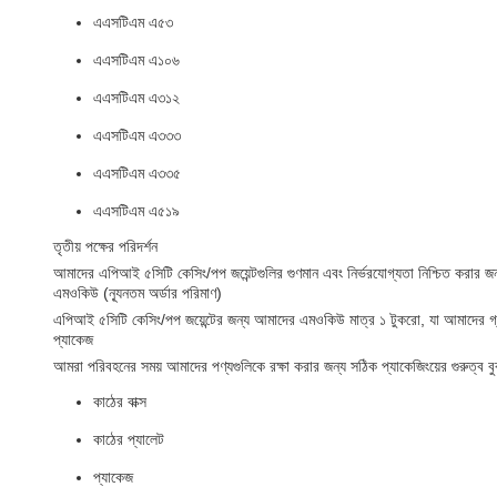
এএসটিএম এ৫৩
এএসটিএম এ১০৬
এএসটিএম এ৩১২
এএসটিএম এ৩৩৩
এএসটিএম এ৩৩৫
এএসটিএম এ৫১৯
তৃতীয় পক্ষের পরিদর্শন
আমাদের এপিআই ৫সিটি কেসিং/পপ জয়েন্টগুলির গুণমান এবং নির্ভরযোগ্যতা নিশ্চিত করার জ
এমওকিউ (ন্যূনতম অর্ডার পরিমাণ)
এপিআই ৫সিটি কেসিং/পপ জয়েন্টের জন্য আমাদের এমওকিউ মাত্র ১ টুকরো, যা আমাদের গ্রাহক
প্যাকেজ
আমরা পরিবহনের সময় আমাদের পণ্যগুলিকে রক্ষা করার জন্য সঠিক প্যাকেজিংয়ের গুরুত্ব 
কাঠের বাক্স
কাঠের প্যালেট
প্যাকেজ