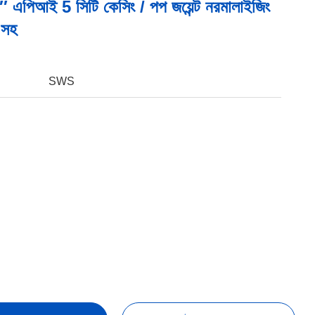
′′ এপিআই 5 সিটি কেসিং / পপ জয়েন্ট নরমালাইজিং
া সহ
SWS