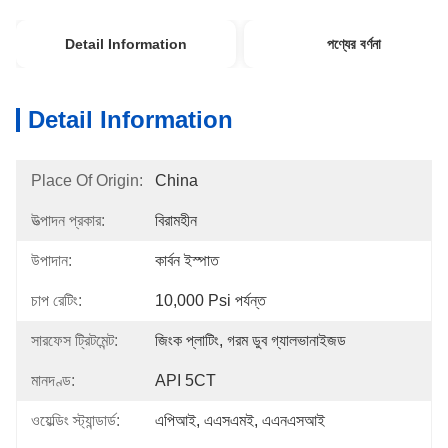
Detail Information
পণ্যের বর্ণনা
Detail Information
Place Of Origin:
China
উত্পাদন প্রকার:
বিরামহীন
উপাদান:
কার্বন ইস্পাত
চাপ রেটিং:
10,000 Psi পর্যন্ত
সারফেস ট্রিটমেন্ট:
জিংক প্লাটিং, গরম ডুব গ্যালভানাইজড
মানদণ্ড:
API 5CT
ওয়েল্ডিং স্ট্যান্ডার্ড:
এপিআই, এএসএমই, এএনএসআই