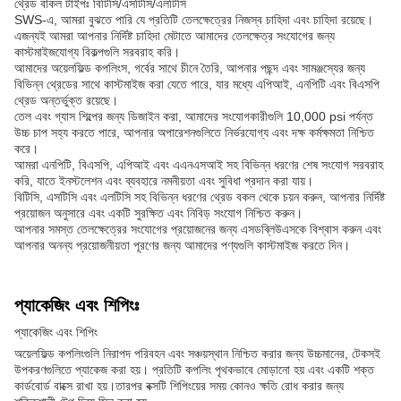
থ্রেড বাকল টাইপঃ বিটিসি/এসটিসি/এলটিসি
SWS-এ, আমরা বুঝতে পারি যে প্রতিটি তেলক্ষেত্রের নিজস্ব চাহিদা এবং চাহিদা রয়েছে।
এজন্যই আমরা আপনার নির্দিষ্ট চাহিদা মেটাতে আমাদের তেলক্ষেত্র সংযোগের জন্য
কাস্টমাইজযোগ্য বিকল্পগুলি সরবরাহ করি।
আমাদের অয়েলফিল্ড কপলিংস, গর্বের সাথে চীনে তৈরি, আপনার পছন্দ এবং সামঞ্জস্যের জন্য
বিভিন্ন থ্রেডের সাথে কাস্টমাইজ করা যেতে পারে, যার মধ্যে এপিআই, এনপিটি এবং বিএসপি
থ্রেড অন্তর্ভুক্ত রয়েছে।
তেল এবং গ্যাস শিল্পের জন্য ডিজাইন করা, আমাদের সংযোগকারীগুলি 10,000 psi পর্যন্ত
উচ্চ চাপ সহ্য করতে পারে, আপনার অপারেশনগুলিতে নির্ভরযোগ্য এবং দক্ষ কর্মক্ষমতা নিশ্চিত
করে।
আমরা এনপিটি, বিএসপি, এপিআই এবং এএনএসআই সহ বিভিন্ন ধরণের শেষ সংযোগ সরবরাহ
করি, যাতে ইনস্টলেশন এবং ব্যবহারে নমনীয়তা এবং সুবিধা প্রদান করা যায়।
বিটিসি, এসটিসি এবং এলটিসি সহ বিভিন্ন ধরণের থ্রেড বকল থেকে চয়ন করুন, আপনার নির্দিষ্ট
প্রয়োজন অনুসারে এবং একটি সুরক্ষিত এবং নিবিড় সংযোগ নিশ্চিত করুন।
আপনার সমস্ত তেলক্ষেত্রের সংযোগের প্রয়োজনের জন্য এসডব্লিউএসকে বিশ্বাস করুন এবং
আপনার অনন্য প্রয়োজনীয়তা পূরণের জন্য আমাদের পণ্যগুলি কাস্টমাইজ করতে দিন।
প্যাকেজিং এবং শিপিংঃ
প্যাকেজিং এবং শিপিং
অয়েলফিল্ড কপলিংগুলি নিরাপদ পরিবহন এবং সঞ্চয়স্থান নিশ্চিত করার জন্য উচ্চমানের, টেকসই
উপকরণগুলিতে প্যাকেজ করা হয়। প্রতিটি কপলিং পৃথকভাবে মোড়ানো হয় এবং একটি শক্ত
কার্ডবোর্ড বাক্সে রাখা হয়।তারপর বক্সটি শিপিংয়ের সময় কোনও ক্ষতি রোধ করার জন্য