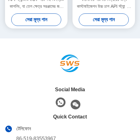
কাপলিং, যা তেল ক্ষেত্র সরঞ্জামের জন্য
কাস্টমাইজেশন উচ্চ চাপ API স্ট্যান্ডার্ড
তাৎক্ষণিক ডেলিভারির জন্য উপলব্ধ
5 J55 LTC কাপলিং
সেরা মূল্য পান
সেরা মূল্য পান
Social Media
Quick Contact
টেলিফোন
86-519-83553967