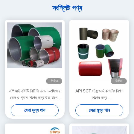
সংশ্লিষ্ট পণ্য
ভিডিও
ভিডিও
এপিআই ৫সিটি বিটিসি এল৮০-৩সিআর
API 5CT স্ট্যান্ডার্ড কাপলিং নির্মাণ
তেল ও গ্যাস শিল্পের জন্য উচ্চ চাপের
শিল্পের জন্য
ভারবহন সংযোজক
N80\L80\P110\J55\K55\N80-
সেরা মূল্য পান
সেরা মূল্য পান
Q\110-13CR\L80-13CR\L80-
9CR\L80-3CR\Q125\718
গিয়ার