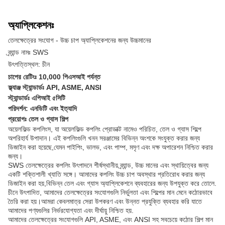
অ্যাপ্লিকেশনঃ
তেলক্ষেত্রের সংযোগ - উচ্চ চাপ অ্যাপ্লিকেশনের জন্য উচ্চমানের
ব্র্যান্ড নামঃ SWS
উৎপত্তিস্থল: চীন
চাপের রেটিংঃ 10,000 পিএসআই পর্যন্ত
ফ্ল্যাঞ্জ স্ট্যান্ডার্ডঃ API, ASME, ANSI
স্ট্যান্ডার্ডঃ এপিআই ৫সিটি
পরিদর্শন: এনডিটি এবং ইত্যাদি
প্রয়োগঃ তেল ও গ্যাস শিল্প
অয়েলফিল্ড কপলিংস, যা অয়েলফিল্ড কপলিং প্রোডাক্ট নামেও পরিচিত, তেল ও গ্যাস শিল্পে
অপরিহার্য উপাদান। এই কপলিংগুলি খনন সরঞ্জামের বিভিন্ন অংশকে সংযুক্ত করার জন্য
ডিজাইন করা হয়েছে,যেমন পাইপিং, ভালভ, এবং পাম্প, মসৃণ এবং দক্ষ অপারেশন নিশ্চিত করার
জন্য।
SWS তেলক্ষেত্রের কপলিং উৎপাদনে শীর্ষস্থানীয় ব্র্যান্ড, উচ্চ মানের এবং স্থায়িত্বের জন্য
একটি শক্তিশালী খ্যাতি সঙ্গে। আমাদের কপলিং উচ্চ চাপ অবস্থার প্রতিরোধ করার জন্য
ডিজাইন করা হয়,বিভিন্ন তেল এবং গ্যাস অ্যাপ্লিকেশনে ব্যবহারের জন্য উপযুক্ত করে তোলে.
চীনে উৎপাদিত, আমাদের তেলক্ষেত্রের সংযোগগুলি নির্ভুলতা এবং শিল্পের মান মেনে কঠোরভাবে
তৈরি করা হয়।আমরা কেবলমাত্র সেরা উপকরণ এবং উন্নত প্রযুক্তি ব্যবহার করি যাতে
আমাদের পণ্যগুলির নির্ভরযোগ্যতা এবং দীর্ঘায়ু নিশ্চিত হয়.
আমাদের তেলক্ষেত্রের সংযোগগুলি API, ASME, এবং ANSI সহ সবচেয়ে কঠোর শিল্প মান