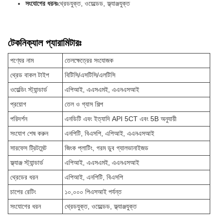
সংযোগের ধরনঃ
থ্রেডযুক্ত, ওয়েল্ডেড, ফ্ল্যাঞ্জযুক্ত
টেকনিক্যাল প্যারামিটারঃ
পণ্যের নাম
তেলক্ষেত্রের সংযোজক
থ্রেড বাকল টাইপ
বিটিসি/এসটিসি/এলটিসি
ওয়েল্ডিং স্ট্যান্ডার্ড
এপিআই, এএসএমই, এএনএসআই
প্রয়োগ
তেল ও গ্যাস শিল্প
পরিদর্শন
এনডিটি এবং ইত্যাদি API 5CT এবং 5B অনুযায়ী
সংযোগ শেষ করুন
এনপিটি, বিএসপি, এপিআই, এএনএসআই
সারফেস ট্রিটমেন্ট
জিংক প্লাটিং, গরম ডুব গ্যালভানাইজড
ফ্ল্যাঞ্জ স্ট্যান্ডার্ড
এপিআই, এএসএমই, এএনএসআই
থ্রেডের ধরন
এপিআই, এনপিটি, বিএসপি
চাপের রেটিং
১০,০০০ পিএসআই পর্যন্ত
সংযোগের ধরন
থ্রেডযুক্ত, ওয়েল্ডেড, ফ্ল্যাঞ্জযুক্ত