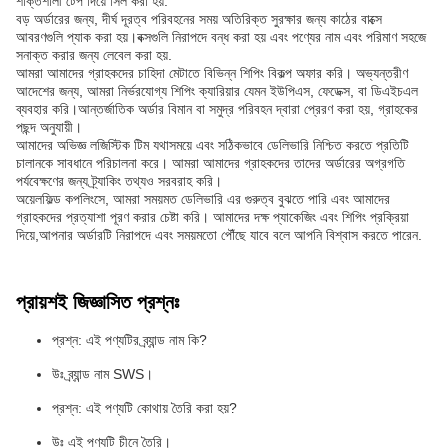
শক্তিশালী টেপ দিয়ে সিল করা হয়.
বড় অর্ডারের জন্য, দীর্ঘ দূরত্ব পরিবহনের সময় অতিরিক্ত সুরক্ষার জন্য কাঠের বাক্সে
আবরণগুলি প্যাক করা হয়।বক্সগুলি নিরাপদে বন্ধ করা হয় এবং পণ্যের নাম এবং পরিমাণ সহজে
সনাক্ত করার জন্য লেবেল করা হয়.
আমরা আমাদের গ্রাহকদের চাহিদা মেটাতে বিভিন্ন শিপিং বিকল্প অফার করি। অভ্যন্তরীণ
আদেশের জন্য, আমরা নির্ভরযোগ্য শিপিং ক্যারিয়ার যেমন ইউপিএস, ফেডেক্স, বা ডিএইচএল
ব্যবহার করি।আন্তর্জাতিক অর্ডার বিমান বা সমুদ্র পরিবহন দ্বারা প্রেরণ করা হয়, গ্রাহকের
পছন্দ অনুযায়ী।
আমাদের অভিজ্ঞ লজিস্টিক টিম যথাসময়ে এবং সঠিকভাবে ডেলিভারি নিশ্চিত করতে প্রতিটি
চালানকে সাবধানে পরিচালনা করে। আমরা আমাদের গ্রাহকদের তাদের অর্ডারের অগ্রগতি
পর্যবেক্ষণের জন্য ট্র্যাকিং তথ্যও সরবরাহ করি।
অয়েলফিল্ড কপলিংসে, আমরা সময়মত ডেলিভারি এর গুরুত্ব বুঝতে পারি এবং আমাদের
গ্রাহকদের প্রত্যাশা পূরণ করার চেষ্টা করি। আমাদের দক্ষ প্যাকেজিং এবং শিপিং প্রক্রিয়া
দিয়ে,আপনার অর্ডারটি নিরাপদে এবং সময়মতো পৌঁছে যাবে বলে আপনি বিশ্বাস করতে পারেন.
প্রায়শই জিজ্ঞাসিত প্রশ্নঃ
প্রশ্ন: এই পণ্যটির ব্র্যান্ড নাম কি?
উঃ ব্র্যান্ড নাম SWS।
প্রশ্ন: এই পণ্যটি কোথায় তৈরি করা হয়?
উঃ এই পণ্যটি চীনে তৈরি।