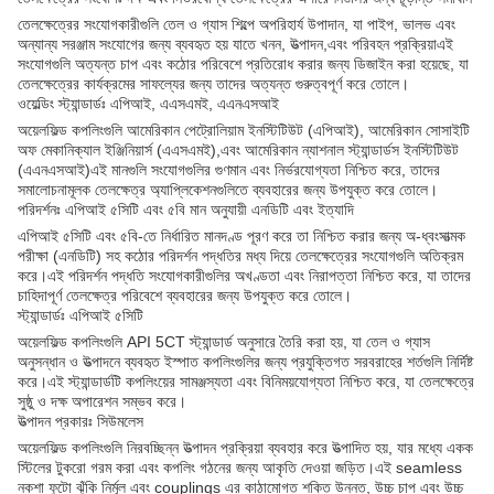
তেলক্ষেত্রের সংযোগকারীগুলি তেল ও গ্যাস শিল্পে অপরিহার্য উপাদান, যা পাইপ, ভালভ এবং
অন্যান্য সরঞ্জাম সংযোগের জন্য ব্যবহৃত হয় যাতে খনন, উত্পাদন,এবং পরিবহন প্রক্রিয়াএই
সংযোগগুলি অত্যন্ত চাপ এবং কঠোর পরিবেশে প্রতিরোধ করার জন্য ডিজাইন করা হয়েছে, যা
তেলক্ষেত্রের কার্যক্রমের সাফল্যের জন্য তাদের অত্যন্ত গুরুত্বপূর্ণ করে তোলে।
ওয়েল্ডিং স্ট্যান্ডার্ডঃ এপিআই, এএসএমই, এএনএসআই
অয়েলফিল্ড কপলিংগুলি আমেরিকান পেট্রোলিয়াম ইনস্টিটিউট (এপিআই), আমেরিকান সোসাইটি
অফ মেকানিক্যাল ইঞ্জিনিয়ার্স (এএসএমই),এবং আমেরিকান ন্যাশনাল স্ট্যান্ডার্ডস ইনস্টিটিউট
(এএনএসআই)এই মানগুলি সংযোগগুলির গুণমান এবং নির্ভরযোগ্যতা নিশ্চিত করে, তাদের
সমালোচনামূলক তেলক্ষেত্র অ্যাপ্লিকেশনগুলিতে ব্যবহারের জন্য উপযুক্ত করে তোলে।
পরিদর্শনঃ এপিআই ৫সিটি এবং ৫বি মান অনুযায়ী এনডিটি এবং ইত্যাদি
এপিআই ৫সিটি এবং ৫বি-তে নির্ধারিত মানদণ্ড পূরণ করে তা নিশ্চিত করার জন্য অ-ধ্বংসাত্মক
পরীক্ষা (এনডিটি) সহ কঠোর পরিদর্শন পদ্ধতির মধ্য দিয়ে তেলক্ষেত্রের সংযোগগুলি অতিক্রম
করে।এই পরিদর্শন পদ্ধতি সংযোগকারীগুলির অখণ্ডতা এবং নিরাপত্তা নিশ্চিত করে, যা তাদের
চাহিদাপূর্ণ তেলক্ষেত্র পরিবেশে ব্যবহারের জন্য উপযুক্ত করে তোলে।
স্ট্যান্ডার্ডঃ এপিআই ৫সিটি
অয়েলফিল্ড কপলিংগুলি API 5CT স্ট্যান্ডার্ড অনুসারে তৈরি করা হয়, যা তেল ও গ্যাস
অনুসন্ধান ও উত্পাদনে ব্যবহৃত ইস্পাত কপলিংগুলির জন্য প্রযুক্তিগত সরবরাহের শর্তগুলি নির্দিষ্ট
করে।এই স্ট্যান্ডার্ডটি কপলিংয়ের সামঞ্জস্যতা এবং বিনিময়যোগ্যতা নিশ্চিত করে, যা তেলক্ষেত্রে
সুষ্ঠু ও দক্ষ অপারেশন সম্ভব করে।
উত্পাদন প্রকারঃ সিউমলেস
অয়েলফিল্ড কপলিংগুলি নিরবচ্ছিন্ন উত্পাদন প্রক্রিয়া ব্যবহার করে উত্পাদিত হয়, যার মধ্যে একক
স্টিলের টুকরো গরম করা এবং কপলিং গঠনের জন্য আকৃতি দেওয়া জড়িত।এই seamless
নকশা ফুটো ঝুঁকি নির্মূল এবং couplings এর কাঠামোগত শক্তি উন্নত, উচ্চ চাপ এবং উচ্চ