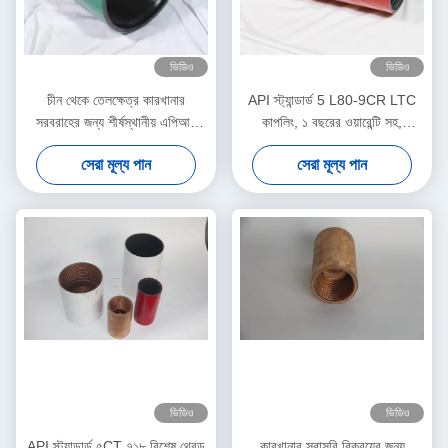
ভিডিও
ভিডিও
চীন থেকে তেলক্ষেত্র কারখানার
API স্ট্যান্ডার্ড 5 L80-9CR LTC
সরবরাহের জন্য শীর্ষস্থানীয় এপিআই
কাপলিং, ১ বছরের ওয়ারেন্টি সহ,
স্ট্যান্ডার্ড 2-3/8 J55 ইইউ কাপলিং
তাৎক্ষণিক ডেলিভারির জন্য প্রস্তুত
সেরা মূল্য পান
সেরা মূল্য পান
এপিআই 5 সিটি দ্বারা প্রত্যয়িত নতুন
অবস্থা
ভিডিও
ভিডিও
API স্ট্যান্ডার্ড ৫CT ৭১৮ বিশেষ থ্রেড
কারখানার সরাসরি বিক্রয়ের জন্য