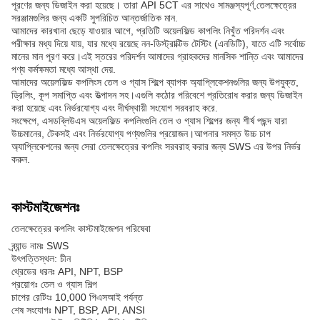
পূরণের জন্য ডিজাইন করা হয়েছে। তারা API 5CT এর সাথেও সামঞ্জস্যপূর্ণ,তেলক্ষেত্রের
সরঞ্জামগুলির জন্য একটি সুপরিচিত আন্তর্জাতিক মান.
আমাদের কারখানা ছেড়ে যাওয়ার আগে, প্রতিটি অয়েলফিল্ড কাপলিং নিখুঁত পরিদর্শন এবং
পরীক্ষার মধ্য দিয়ে যায়, যার মধ্যে রয়েছে নন-ডিস্ট্রাক্টিভ টেস্টিং (এনডিটি), যাতে এটি সর্বোচ্চ
মানের মান পূরণ করে।এই স্তরের পরিদর্শন আমাদের গ্রাহকদের মানসিক শান্তি এবং আমাদের
পণ্য কর্মক্ষমতা মধ্যে আস্থা দেয়.
আমাদের অয়েলফিল্ড কপলিংস তেল ও গ্যাস শিল্পে ব্যাপক অ্যাপ্লিকেশনগুলির জন্য উপযুক্ত,
ড্রিলিং, কূপ সমাপ্তি এবং উত্পাদন সহ।এগুলি কঠোর পরিবেশে প্রতিরোধ করার জন্য ডিজাইন
করা হয়েছে এবং নির্ভরযোগ্য এবং দীর্ঘস্থায়ী সংযোগ সরবরাহ করে.
সংক্ষেপে, এসডব্লিউএস অয়েলফিল্ড কপলিংগুলি তেল ও গ্যাস শিল্পের জন্য শীর্ষ পছন্দ যারা
উচ্চমানের, টেকসই এবং নির্ভরযোগ্য পণ্যগুলির প্রয়োজন।আপনার সমস্ত উচ্চ চাপ
অ্যাপ্লিকেশনের জন্য সেরা তেলক্ষেত্রের কপলিং সরবরাহ করার জন্য SWS এর উপর নির্ভর
করুন.
কাস্টমাইজেশনঃ
তেলক্ষেত্রের কপলিং কাস্টমাইজেশন পরিষেবা
ব্র্যান্ড নামঃ SWS
উৎপত্তিস্থল: চীন
থ্রেডের ধরনঃ API, NPT, BSP
প্রয়োগঃ তেল ও গ্যাস শিল্প
চাপের রেটিংঃ 10,000 পিএসআই পর্যন্ত
শেষ সংযোগঃ NPT, BSP, API, ANSI