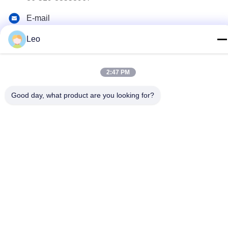
E-mail
Leo@service-js.com
Leo
ঠিকানা
হাই-টেক ইন্ডাস্ট্রিয়াল পার্ক উজিন জোন, চাংঝু, জিয়াংসু প্রদেশ, চীন
2:47 PM
Good day, what product are you looking for?
গোপনীয়তা নীতি
|
সাইটম্যাপ
চীন ভাল মানের সিমেন্টিং ফ্লোট সরঞ্জাম সরবরাহকারী. কপিরাইট © 2023-2026 Jiangsu
Service Petroleum Technology Co., Ltd . সমস্ত অধিকার সংরক্ষিত.