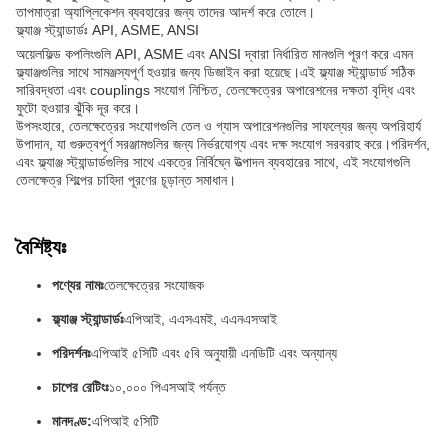
তাপমাত্রা অ্যাপ্লিকেশন ব্যবহারের জন্য তাদের আদর্শ করে তোলে।
ফ্ল্যাঞ্জ স্ট্যান্ডার্ডঃ API, ASME, ANSI
অয়েলফিল্ড কপলিংগুলি API, ASME এবং ANSI দ্বারা নির্ধারিত মানগুলি পূরণ করে এমন
ফ্ল্যাঞ্জগুলির সাথে সামঞ্জস্যপূর্ণ হওয়ার জন্য ডিজাইন করা হয়েছে।এই ফ্ল্যাঞ্জ স্ট্যান্ডার্ড সঠিক
সারিবদ্ধতা এবং couplings সংযোগ নিশ্চিত, তেলক্ষেত্রের অপারেশনের দক্ষতা বৃদ্ধি এবং
ফুটো হওয়ার ঝুঁকি দূর করে।
উপসংহারে, তেলক্ষেত্রের সংযোগগুলি তেল ও গ্যাস অপারেশনগুলির সাফল্যের জন্য অপরিহার্য
উপাদান, যা গুরুত্বপূর্ণ সরঞ্জামগুলির জন্য নির্ভরযোগ্য এবং দক্ষ সংযোগ সরবরাহ করে।পরিদর্শন,
এবং ফ্ল্যাঞ্জ স্ট্যান্ডার্ডগুলির সাথে একত্রে নির্বিঘ্নে উত্পাদন ব্যবহারের সাথে, এই সংযোগগুলি
তেলক্ষেত্র শিল্পের চাহিদা পূরণের চূড়ান্ত সমাধান।
বৈশিষ্ট্যঃ
পণ্যের নামঃ
তেলক্ষেত্রের সংযোজক
ফ্ল্যাঞ্জ স্ট্যান্ডার্ডঃ
এপিআই, এএসএমই, এএনএসআই
পরিদর্শনঃ
এপিআই ৫সিটি এবং ৫বি অনুযায়ী এনডিটি এবং অন্যান্য
চাপের রেটিংঃ
১০,০০০ পিএসআই পর্যন্ত
মানদণ্ড:
এপিআই ৫সিটি