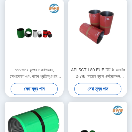
জন্য গৃহীত
তেলক্ষেত্র কূপের ওয়ার্কওভার,
API 5CT L80 EUE টিউবিং কাপলিং
রক্ষণাবেক্ষণ এবং পাইপ প্রতিস্থাপনের
2-7/8 "অয়েল গ্যাস এক্সট্রাকশন
জন্য API 5CT N80 টিউবিং
সিমলেস স্টিল পাইপ কাপলার, মাঝারি
সেরা মূল্য পান
সেরা মূল্য পান
কানেকশন কাপলিং ২-৭/৮ ইঞ্চি
গভীরতা তেল ও গ্যাস উত্পাদন টিউবিং
সংযোগ এবং ডাউনহোল তরল সংক্রমণ
জন্য গৃহীত