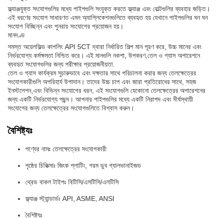
ফ্ল্যাঞ্জযুক্ত সংযোগগুলির মধ্যে পাইপগুলি সংযুক্ত করতে ফ্ল্যাঞ্জ এবং বোল্টগুলির ব্যবহার জড়িত।
এই ধরণের সংযোগ সাধারণত এমন অ্যাপ্লিকেশনগুলিতে ব্যবহৃত হয় যেখানে পাইপগুলির ঘন ঘন
সংযোগ বিচ্ছিন্ন এবং পুনরায় সংযোগের প্রয়োজন হয়।
মানদণ্ড
সমস্ত অয়েলফিল্ড কাপলিং API 5CT দ্বারা নির্ধারিত শিল্প মান পূরণ করে, উচ্চ মানের এবং
নির্ভরযোগ্য কর্মক্ষমতা নিশ্চিত করে। এই মানগুলি নকশা, উপকরণ,তেল ও গ্যাস অপারেশনে
ব্যবহৃত সংযোগগুলির জন্য পরীক্ষার প্রয়োজনীয়তা.
তেল ও গ্যাস কার্যক্রম সুচারুভাবে এবং দক্ষতার সাথে পরিচালনা করার জন্য তেলক্ষেত্রের
সংযোগকারীগুলি অপরিহার্য উপাদান। তাদের উচ্চ চাপ এবং জারা প্রতিরোধের সাথে, সহজ
ইনস্টলেশন,এবং বিভিন্ন সংযোগের ধরন, এই সংযোগগুলি যেকোনো তেলক্ষেত্রের অপারেশনের
জন্য একটি নির্ভরযোগ্য পছন্দ। আপনার পাইপগুলির মধ্যে একটি নিরাপদ এবং দীর্ঘস্থায়ী
সংযোগের জন্য তেলক্ষেত্রের সংযোগগুলিতে বিশ্বাস করুন।
বৈশিষ্ট্যঃ
পণ্যের নামঃ তেলক্ষেত্রের সংযোগকারী
পৃষ্ঠের চিকিত্সাঃ জিংক প্লাটিং, গরম ডুব গ্যালভানাইজড
থ্রেড বাকল টাইপঃ বিটিসি/এসটিসি/এলটিসি
ফ্ল্যাঞ্জ স্ট্যান্ডার্ডঃ API, ASME, ANSI
বৈশিষ্ট্যঃ