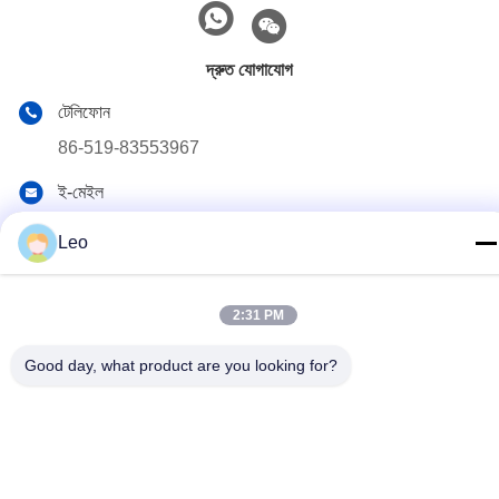
দ্রুত যোগাযোগ
টেলিফোন
86-519-83553967
ই-মেইল
Leo@service-js.com
Leo
ঠিকানা
হাই-টেক ইন্ডাস্ট্রিয়াল পার্ক উজিন জোন, চাংঝু, জিয়াংসু প্রদেশ, চীন
2:31 PM
Good day, what product are you looking for?
গোপনীয়তা নীতি
|
সাইটম্যাপ
চীন ভাল মানের সিমেন্টিং ফ্লোট সরঞ্জাম সরবরাহকারী. কপিরাইট © 2023-2026 Jiangsu
Service Petroleum Technology Co., Ltd . সমস্ত অধিকার সংরক্ষিত.