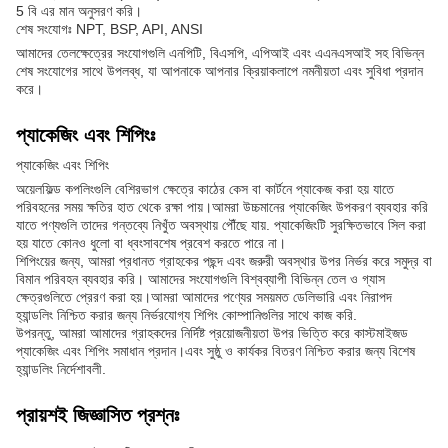
5 বি এর মান অনুসরণ করি।
শেষ সংযোগঃ NPT, BSP, API, ANSI
আমাদের তেলক্ষেত্রের সংযোগগুলি এনপিটি, বিএসপি, এপিআই এবং এএনএসআই সহ বিভিন্ন
শেষ সংযোগের সাথে উপলব্ধ, যা আপনাকে আপনার ক্রিয়াকলাপে নমনীয়তা এবং সুবিধা প্রদান
করে।
প্যাকেজিং এবং শিপিংঃ
প্যাকেজিং এবং শিপিং
অয়েলফিল্ড কপলিংগুলি বেশিরভাগ ক্ষেত্রে কাঠের কেস বা কার্টনে প্যাকেজ করা হয় যাতে
পরিবহনের সময় ক্ষতির হাত থেকে রক্ষা পায়।আমরা উচ্চমানের প্যাকেজিং উপকরণ ব্যবহার করি
যাতে পণ্যগুলি তাদের গন্তব্যে নিখুঁত অবস্থায় পৌঁছে যায়. প্যাকেজিংটি সুরক্ষিতভাবে সিল করা
হয় যাতে কোনও ধুলো বা ধ্বংসাবশেষ প্রবেশ করতে পারে না।
শিপিংয়ের জন্য, আমরা প্রধানত গ্রাহকের পছন্দ এবং জরুরী অবস্থার উপর নির্ভর করে সমুদ্র বা
বিমান পরিবহন ব্যবহার করি। আমাদের সংযোগগুলি বিশ্বব্যাপী বিভিন্ন তেল ও গ্যাস
ক্ষেত্রগুলিতে প্রেরণ করা হয়।আমরা আমাদের পণ্যের সময়মত ডেলিভারি এবং নিরাপদ
হ্যান্ডলিং নিশ্চিত করার জন্য নির্ভরযোগ্য শিপিং কোম্পানিগুলির সাথে কাজ করি.
উপরন্তু, আমরা আমাদের গ্রাহকদের নির্দিষ্ট প্রয়োজনীয়তা উপর ভিত্তি করে কাস্টমাইজড
প্যাকেজিং এবং শিপিং সমাধান প্রদান।এবং সুষ্ঠু ও কার্যকর বিতরণ নিশ্চিত করার জন্য বিশেষ
হ্যান্ডলিং নির্দেশাবলী.
প্রায়শই জিজ্ঞাসিত প্রশ্নঃ