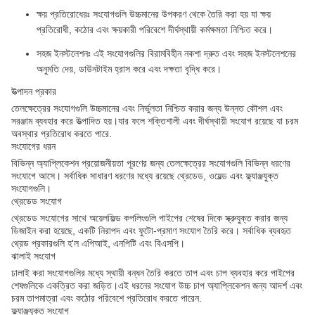
ক্ষয় প্রতিরোধেরঃ সংযোগগুলি উচ্চমানের উপকরণ থেকে তৈরি করা হয় যা ক্ষয়
প্রতিরোধী, কঠোর এবং ক্ষয়কারী পরিবেশে দীর্ঘস্থায়ী কর্মক্ষমতা নিশ্চিত করে।
সহজ ইনস্টলেশনঃ এই সংযোগগুলির বিরামবিহীন নকশা দ্রুত এবং সহজ ইনস্টলেশনের
অনুমতি দেয়, ডাউনটাইম হ্রাস করে এবং দক্ষতা বৃদ্ধি করে।
উত্পাদন প্রকার
তেলক্ষেত্রের সংযোগগুলি উচ্চমানের এবং নির্ভুলতা নিশ্চিত করার জন্য উন্নত কৌশল এবং
সরঞ্জাম ব্যবহার করে উত্পাদিত হয়।যার ফলে শক্তিশালী এবং দীর্ঘস্থায়ী সংযোগ রয়েছে যা চরম
অবস্থার প্রতিরোধ করতে পারে.
সংযোগের ধরন
বিভিন্ন অ্যাপ্লিকেশন প্রয়োজনীয়তা পূরণের জন্য তেলক্ষেত্রের সংযোগগুলি বিভিন্ন ধরণের
সংযোগে আসে। সর্বাধিক সাধারণ ধরণের মধ্যে রয়েছে থ্রেডেড, ওয়েল্ড এবং ফ্ল্যাঞ্জযুক্ত
সংযোগগুলি।
থ্রেডেড সংযোগ
থ্রেডেড সংযোগের সাথে অয়েলফিল্ড কপলিংগুলি পাইপের শেষের দিকে স্ক্রুযুক্ত করার জন্য
ডিজাইন করা হয়েছে, একটি নিরাপদ এবং ফুটো-প্রমাণ সংযোগ তৈরি করে। সর্বাধিক ব্যবহৃত
থ্রেড প্রকারগুলি হ'ল এপিআই, এনপিটি এবং বিএসপি।
ঝালাই সংযোগ
ঢালাই করা সংযোগগুলির মধ্যে স্থায়ী বন্ধন তৈরি করতে তাপ এবং চাপ ব্যবহার করে পাইপের
শেষগুলিকে একত্রিত করা জড়িত।এই ধরনের সংযোগ উচ্চ চাপ অ্যাপ্লিকেশন জন্য আদর্শ এবং
চরম তাপমাত্রা এবং কঠোর পরিবেশে প্রতিরোধ করতে পারেন.
ফ্ল্যাঞ্জযুক্ত সংযোগ