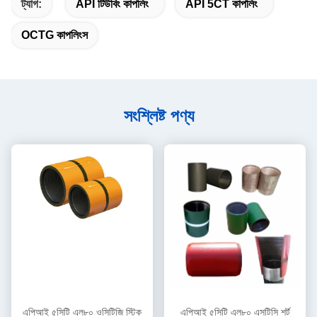
ট্যাগ:
API টিউবিং কাপলিং
API 5CT কাপলিং
OCTG কাপলিংস
সংশ্লিষ্ট পণ্য
এপিআই ৫সিটি এল৮০ ওসিটিজি স্টিক
এপিআই ৫সিটি এল৮০ এসটিসি শর্ট