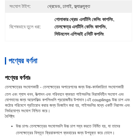
সংযোগ টাইপ:
থ্রেডেড, ঢালাই, ফ্ল্যাঞ্জযুক্ত
গোলাকার থ্রেড এলটিসি কেসিং কাপলিং
, 
বিশেষভাবে তুলে ধরা:
তেলক্ষেত্র এলটিসি কেসিং কাপলিং
, 
সিউমলেস এপিআই ৫সিটি কপলিং
পণ্যের বর্ণনা
পণ্যের বর্ণনাঃ
তেলক্ষেত্রের সংযোগকারী - তেলক্ষেত্রের অপারেশনের জন্য উচ্চ-কার্যকারিতা সংযোগকারী
তেল এবং গ্যাস খনন, উত্পাদন এবং পরিবহনে ব্যবহৃত পাইপগুলির বিরামবিহীন সংযোগ এবং
যোগদানের জন্য অয়েলফিল্ড কপলিংগুলি প্রয়োজনীয় উপাদান।এই couplings উচ্চ চাপ এবং
কঠোর পরিবেশে প্রতিরোধ করার জন্য ডিজাইন করা হয়, পাইপগুলির মধ্যে একটি নিরাপদ এবং
নির্ভরযোগ্য সংযোগ নিশ্চিত করে।
বৈশিষ্ট্য
উচ্চ চাপঃ তেলক্ষেত্রের সংযোগগুলি উচ্চ চাপ সহ্য করতে নির্মিত হয়, যা তাদের
তেলক্ষেত্রের বিস্তৃত ক্রিয়াকলাপে ব্যবহারের জন্য উপযুক্ত করে তোলে।