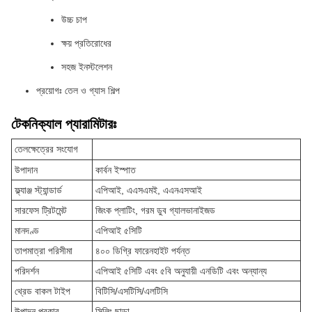
উচ্চ চাপ
ক্ষয় প্রতিরোধের
সহজ ইনস্টলেশন
প্রয়োগঃ তেল ও গ্যাস শিল্প
টেকনিক্যাল প্যারামিটারঃ
তেলক্ষেত্রের সংযোগ
উপাদান
কার্বন ইস্পাত
ফ্ল্যাঞ্জ স্ট্যান্ডার্ড
এপিআই, এএসএমই, এএনএসআই
সারফেস ট্রিটমেন্ট
জিংক প্লাটিং, গরম ডুব গ্যালভানাইজড
মানদণ্ড
এপিআই ৫সিটি
তাপমাত্রা পরিসীমা
৪০০ ডিগ্রি ফারেনহাইট পর্যন্ত
পরিদর্শন
এপিআই ৫সিটি এবং ৫বি অনুযায়ী এনডিটি এবং অন্যান্য
থ্রেড বাকল টাইপ
বিটিসি/এসটিসি/এলটিসি
উত্পাদন প্রকার
সিলিং ছাড়া