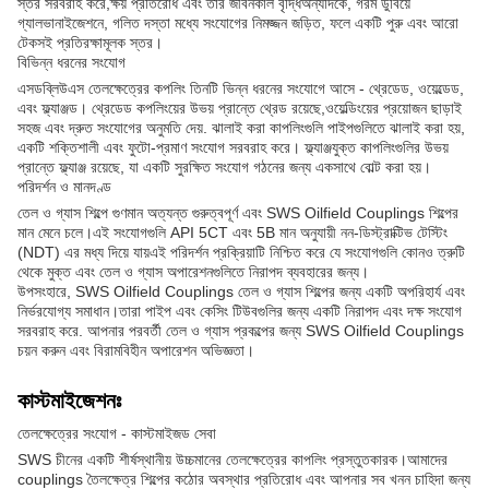
স্তর সরবরাহ করে,ক্ষয় প্রতিরোধ এবং তার জীবনকাল বৃদ্ধিঅন্যদিকে, গরম ডুবিয়ে
গ্যালভানাইজেশনে, গলিত দস্তা মধ্যে সংযোগের নিমজ্জন জড়িত, ফলে একটি পুরু এবং আরো
টেকসই প্রতিরক্ষামূলক স্তর।
বিভিন্ন ধরনের সংযোগ
এসডব্লিউএস তেলক্ষেত্রের কপলিং তিনটি ভিন্ন ধরনের সংযোগে আসে - থ্রেডেড, ওয়েল্ডেড,
এবং ফ্ল্যাঞ্জড। থ্রেডেড কপলিংয়ের উভয় প্রান্তে থ্রেড রয়েছে,ওয়েল্ডিংয়ের প্রয়োজন ছাড়াই
সহজ এবং দ্রুত সংযোগের অনুমতি দেয়. ঝালাই করা কাপলিংগুলি পাইপগুলিতে ঝালাই করা হয়,
একটি শক্তিশালী এবং ফুটো-প্রমাণ সংযোগ সরবরাহ করে। ফ্ল্যাঞ্জযুক্ত কাপলিংগুলির উভয়
প্রান্তে ফ্ল্যাঞ্জ রয়েছে, যা একটি সুরক্ষিত সংযোগ গঠনের জন্য একসাথে বোল্ট করা হয়।
পরিদর্শন ও মানদণ্ড
তেল ও গ্যাস শিল্পে গুণমান অত্যন্ত গুরুত্বপূর্ণ এবং SWS Oilfield Couplings শিল্পের
মান মেনে চলে।এই সংযোগগুলি API 5CT এবং 5B মান অনুযায়ী নন-ডিস্ট্রাক্টিভ টেস্টিং
(NDT) এর মধ্য দিয়ে যায়এই পরিদর্শন প্রক্রিয়াটি নিশ্চিত করে যে সংযোগগুলি কোনও ত্রুটি
থেকে মুক্ত এবং তেল ও গ্যাস অপারেশনগুলিতে নিরাপদ ব্যবহারের জন্য।
উপসংহারে, SWS Oilfield Couplings তেল ও গ্যাস শিল্পের জন্য একটি অপরিহার্য এবং
নির্ভরযোগ্য সমাধান।তারা পাইপ এবং কেসিং টিউবগুলির জন্য একটি নিরাপদ এবং দক্ষ সংযোগ
সরবরাহ করে. আপনার পরবর্তী তেল ও গ্যাস প্রকল্পের জন্য SWS Oilfield Couplings
চয়ন করুন এবং বিরামবিহীন অপারেশন অভিজ্ঞতা।
কাস্টমাইজেশনঃ
তেলক্ষেত্রের সংযোগ - কাস্টমাইজড সেবা
SWS চীনের একটি শীর্ষস্থানীয় উচ্চমানের তেলক্ষেত্রের কাপলিং প্রস্তুতকারক।আমাদের
couplings তৈলক্ষেত্র শিল্পের কঠোর অবস্থার প্রতিরোধ এবং আপনার সব খনন চাহিদা জন্য