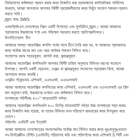
নির্ভরযোগ্য কর্মক্ষমতা প্রদান করার জন্য ডিজাইন করা হয়আমাদের কাস্টমাইজড সার্ভিসের
মাধ্যমে, আমরা আপনাকে আপনার নির্দিষ্ট প্রয়োজনীয়তার জন্য নিখুঁত সংযোগ সমাধান প্রদান
করতে পারি।
ব্র্যান্ড নামঃ SWS
এসডব্লিউএস তেলক্ষেত্র শিল্পে একটি বিশ্বস্ত এবং সুপরিচিত ব্র্যান্ড। আমরা আমাদের
গ্রাহকদের উচ্চমানের পণ্য এবং পরিষেবা সরবরাহ করতে প্রতিশ্রুতিবদ্ধ।
উৎপত্তিস্থল: চীন
আমাদের সমস্ত অয়েলফিল্ড কপলিং গর্বের সাথে চীনে তৈরি করা হয়, যা আমাদের গ্রাহকদের
জন্য সর্বোচ্চ মানের মান এবং খরচ কার্যকর সমাধান নিশ্চিত করে।
সংযোগের ধরনঃ গহ্বরযুক্ত, ঝালাই করা, ফ্ল্যাঞ্জযুক্ত
আমাদের অয়েলফিল্ড কপলিংগুলি আপনার নির্দিষ্ট চাহিদা অনুসারে বিভিন্ন ধরণের সংযোগে
উপলব্ধ। আপনি একটি থ্রেডেড, ওয়েল্ড বা ফ্ল্যাঞ্জযুক্ত সংযোগের প্রয়োজন কিনা, আমরা
আপনাকে কভার করেছি।
ওয়েল্ডিং স্ট্যান্ডার্ডঃ এপিআই, এএসএমই, এএনএসআই
আমরা আমাদের অয়েলফিল্ড কপলিংয়ের জন্য এপিআই, এএসএমই এবং এএনএসআই এর শিল্প
মান অনুসরণ করি, উচ্চমানের গুণমান এবং কর্মক্ষমতা নিশ্চিত করে।
তাপমাত্রা পরিসীমাঃ ৪০০° ফারেনহাইট পর্যন্ত
আমাদের অয়েলফিল্ড কপলিংগুলি ৪০০ ডিগ্রি ফারেনহাইট পর্যন্ত উচ্চ তাপমাত্রা সহ্য করার
জন্য ডিজাইন করা হয়েছে, যা তাদের বিভিন্ন খনন পরিবেশে ব্যবহারের জন্য উপযুক্ত করে
তোলে।
পরিদর্শন: এনডিটি এবং ইত্যাদি
আমরা আমাদের তেলক্ষেত্রের সংযোগগুলির সর্বোচ্চ মান নিশ্চিত করার জন্য পুঙ্খানুপুঙ্খভাবে
নন-ডিস্ট্রাক্টিভ টেস্টিং (এনডিটি) পরিচালনা করি এবং পরিদর্শনের জন্য এপিআই 5 সিটি এবং