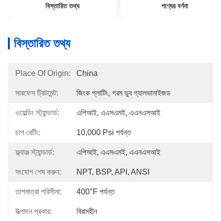
বিস্তারিত তথ্য
পণ্যের বর্ণনা
বিস্তারিত তথ্য
Place Of Origin:
China
সারফেস ট্রিটমেন্ট:
জিংক প্লাটিং, গরম ডুব গ্যালভানাইজড
ওয়েল্ডিং স্ট্যান্ডার্ড:
এপিআই, এএসএমই, এএনএসআই
চাপ রেটিং:
10,000 Psi পর্যন্ত
ফ্ল্যাঞ্জ স্ট্যান্ডার্ড:
এপিআই, এএসএমই, এএনএসআই
সংযোগ শেষ করুন:
NPT, BSP, API, ANSI
তাপমাত্রা পরিসীমা:
400°F পর্যন্ত
উত্পাদন প্রকার:
বিরামহীন