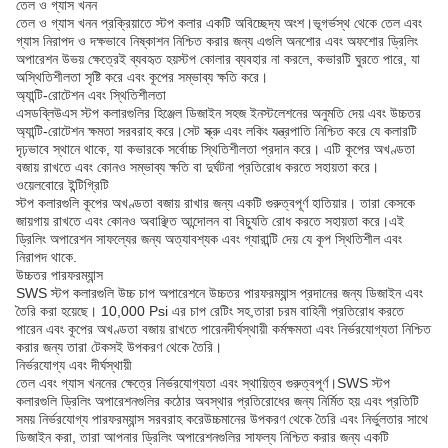
তেল ও গ্যাস খনন
তেল ও গ্যাস খনন প্রক্রিয়াতে স্টপ কলার একটি অবিচ্ছেদ্য অংশ।ভূগর্ভস্থ থেকে তেল এবং
গ্যাস নিরাপদ ও দক্ষভাবে নিষ্কাশন নিশ্চিত করার জন্য এগুলি অনশোর এবং অফশোর ড্রিলিং
অপারেশন উভয় ক্ষেত্রেই ব্যবহৃত হয়স্টপ কোলার ব্যবহার না করলে, কভারটি ঘুরতে পারে, যা
অস্থিতিশীলতা সৃষ্টি করে এবং কূপের সম্ভাব্য ক্ষতি করে।
অ্যান্টি-রোটেশন এবং স্থিতিশীলতা
এসডব্লিউএস স্টপ কলারগুলির হিঞ্জেল ডিজাইন সহজ ইনস্টলেশনের অনুমতি দেয় এবং উচ্চতর
অ্যান্টি-রোটেশন ক্ষমতা সরবরাহ করে।সেট স্ক্রু এবং লকিং যন্ত্রপাতি নিশ্চিত করে যে কলারটি
দৃঢ়ভাবে স্থানে থাকে, যা কভারকে সর্বোচ্চ স্থিতিশীলতা প্রদান করে। এটি কূপের অখণ্ডতা
বজায় রাখতে এবং কোনও সম্ভাব্য ক্ষতি বা দুর্ঘটনা প্রতিরোধ করতে সহায়তা করে।
ওয়েলবোরে ইন্টিগ্রিটি
স্টপ কলারগুলি কূপের অখণ্ডতা বজায় রাখার জন্য একটি গুরুত্বপূর্ণ হাতিয়ার। তারা কেসকে
জায়গায় রাখতে এবং কোনও অবাঞ্ছিত আন্দোলন বা বিচ্যুতি রোধ করতে সহায়তা করে।এই
ড্রিলিং অপারেশন সাফল্যের জন্য অত্যাবশ্যক এবং গ্যারান্টি দেয় যে কূপ স্থিতিশীল এবং
নিরাপদ থাকে.
উচ্চতর পারফরম্যান্স
SWS স্টপ কলারগুলি উচ্চ চাপ অপারেশনে উচ্চতর পারফরম্যান্স প্রদানের জন্য ডিজাইন এবং
তৈরি করা হয়েছে। 10,000 Psi এর চাপ রেটিং সহ,তারা চরম বাহিনী প্রতিরোধ করতে
পারেন এবং কূপের অখণ্ডতা বজায় রাখতে পারেনদীর্ঘস্থায়ী কর্মক্ষমতা এবং নির্ভরযোগ্যতা নিশ্চিত
করার জন্য তারা টেকসই উপকরণ থেকে তৈরি।
নির্ভরযোগ্য এবং দীর্ঘস্থায়ী
তেল এবং গ্যাস খননের ক্ষেত্রে নির্ভরযোগ্যতা এবং স্থায়িত্ব গুরুত্বপূর্ণ।SWS স্টপ
কলারগুলি ড্রিলিং অপারেশনগুলির কঠোর অবস্থার প্রতিরোধের জন্য নির্মিত হয় এবং প্রতিটি
সময় নির্ভরযোগ্য পারফরম্যান্স সরবরাহ করেউচ্চমানের উপকরণ থেকে তৈরি এবং নির্ভুলতার সাথে
ডিজাইন করা, তারা আপনার ড্রিলিং অপারেশনগুলির সাফল্য নিশ্চিত করার জন্য একটি