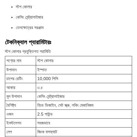
স্টপ কোলার
কেসিং সেন্ট্রালাইজার
তেলক্ষেত্রের সরঞ্জাম
টেকনিক্যাল প্যারামিটারঃ
স্টপ কোলার প্রযুক্তিগত পরামিতি
পণ্যের নাম
স্টপ কোলার
উপাদান
ইস্পাত
চাপের রেটিং
10,000 পিসি
আকার
৩.৫
মূল উপাদান
কেসিং সেন্ট্রালাইজার
বৈশিষ্ট্য
হিংড ডিজাইন, সেট স্ক্রু, লকিং মেকানিজম
ওজন
2.5 পাউন্ড
ইনস্টলেশন
সহজভাবে
লেপ
জিংক ফসফ্যাট