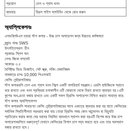
প্রয়োগ
তেল ও গ্যাস খনন
ব্যবহার
ড্রিল পাইপ স্লাইডিং থেকে রোধ করুন
অ্যাপ্লিকেশনঃ
এসডব্লিউএস দ্বারা স্টপ কলার - উচ্চ চাপ অপারেশন জন্য উচ্চতর কর্মক্ষমতা
ব্র্যান্ড নামঃ SWS
উৎপত্তিস্থল: চীন
প্রকারঃ স্লিপ অন
লেপঃ জিংক ফসফেট
আকারঃ ৩.৫
বৈশিষ্ট্যঃ হিংড ডিজাইন, সেট স্ক্রু, লকিং মেকানিজম
নামমাত্র চাপঃ 10,000 পিএসআই
কেসিং সেন্ট্রালাইজার
স্টপ কলারগুলি তেল এবং গ্যাস খনন শিল্পে একটি অপরিহার্য সরঞ্জাম। এগুলি হাউজিংকে স্থানে
ধরে রাখতে এবং খনন প্রক্রিয়া চলাকালীন এটি ঘোরানো থেকে বিরত রাখতে ব্যবহৃত হয়।এটি
কূপের অখণ্ডতা বজায় রাখতে এবং একটি সফল ড্রিলিং অপারেশন নিশ্চিত করতে সাহায্য করে.
স্টপ কলার অ্যাপ্লিকেশন
স্টপ কলারগুলি সাধারণত কেসিং সেন্ট্রালাইজারের সাথে একত্রে ব্যবহার করা হয় যাতে কেসিংয়ের
সর্বাধিক স্থিতিশীলতা সরবরাহ করা যায়।তারা ড্রিলিং সময় কোন আন্দোলন বা বিচ্যুতি
প্রতিরোধ করার জন্য ঘের বরাবর নিয়মিত ব্যবধানে স্থাপন করা হয়এটি বিশেষ করে উচ্চ চাপ
অপারেশনগুলিতে গুরুত্বপূর্ণ যেখানে কেসিংয়ের বিশাল চাপ সহ্য করতে হবে এবং তার অবস্থান
বজায় রাখতে হবে।