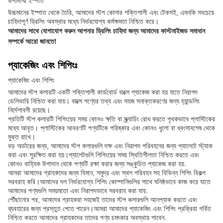
উপাদানঃ ইস্পাত
উচ্চমানের ইস্পাত থেকে তৈরি, আমাদের স্টপ কোলার শক্তিশালী এবং টেকসই, এমনকি সবচেয়ে
চাহিদাপূর্ণ ড্রিলিং অবস্থার মধ্যে নির্ভরযোগ্য কর্মক্ষমতা নিশ্চিত করে।
আমাদের সাথে যোগাযোগ করুন আপনার ড্রিলিং চাহিদা জন্য আমাদের কাস্টমাইজড সমাধান
সম্পর্কে আরো জানতে!
প্যাকেজিং এবং শিপিংঃ
প্যাকেজিং এবং শিপিং
আমাদের স্টপ কলারটি একটি শক্তিশালী কার্ডবোর্ড বাক্সে প্যাকেজ করা হয় যাতে নিরাপদ
ডেলিভারি নিশ্চিত করা যায়। বাক্সে পণ্যের তথ্য এবং সহজ সনাক্তকরণের জন্য হ্যান্ডলিং
নির্দেশাবলী রয়েছে।
প্রতিটি স্টপ কলারটি শিপিংয়ের সময় কোনও ক্ষতি বা স্ক্র্যাচিং রোধ করতে পৃথকভাবে প্লাস্টিকের
মধ্যে আবৃত। প্লাস্টিকের আবরণটি পণ্যটিকে পরিষ্কার এবং কোনও ধুলো বা ধ্বংসাবশেষ থেকে
মুক্ত রাখে।
বড় অর্ডারের জন্য, আমাদের স্টপ কলারগুলি দক্ষ এবং নিরাপদ পরিবহনের জন্য প্যালেটে স্ট্যাক
করা এবং সুরক্ষিত করা হয়।প্যালেটগুলি শিপিংয়ের সময় স্থিতিশীলতা নিশ্চিত করতে এবং
কোনও বাহ্যিক উপাদান থেকে পণ্যটি রক্ষা করার জন্য সঙ্কুচিত প্যাকেজ করা হয়.
আমরা আমাদের গ্রাহকদের জন্য বিমান, সমুদ্র এবং স্থল পরিবহন সহ বিভিন্ন শিপিং বিকল্প
সরবরাহ করি।আমাদের দল নির্ভরযোগ্য শিপিং কোম্পানিগুলির সাথে ঘনিষ্ঠভাবে কাজ করে যাতে
আমাদের পণ্যগুলি সময়মতো এবং নিরাপদভাবে সরবরাহ করা যায়.
পৌঁছানোর পর, আমাদের গ্রাহকরা সহজেই তাদের স্টপ কলারগুলি আনপ্যাক করতে এবং
ব্যবহারের জন্য প্রস্তুত পেতে পারেন।আমরা আমাদের প্যাকেজিং এবং শিপিং প্রক্রিয়া গর্বিত
নিশ্চিত করতে আমাদের গ্রাহকদের তাদের পণ্য চমৎকার অবস্থায় পাবেন.