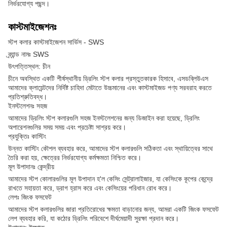
নির্ভরযোগ্য পছন্দ।
কাস্টমাইজেশনঃ
স্টপ কলার কাস্টমাইজেশন সার্ভিস - SWS
ব্র্যান্ড নামঃ SWS
উৎপত্তিস্থল: চীন
চীনে অবস্থিত একটি শীর্ষস্থানীয় ড্রিলিং স্টপ কলার প্রস্তুতকারক হিসাবে, এসডব্লিউএস
আমাদের ক্লায়েন্টদের নির্দিষ্ট চাহিদা মেটাতে উচ্চমানের এবং কাস্টমাইজড পণ্য সরবরাহ করতে
প্রতিশ্রুতিবদ্ধ।
ইনস্টলেশনঃ সহজ
আমাদের ড্রিলিং স্টপ কলারগুলি সহজ ইনস্টলেশনের জন্য ডিজাইন করা হয়েছে, ড্রিলিং
অপারেশনগুলির সময় সময় এবং প্রচেষ্টা সাশ্রয় করে।
প্রযুক্তিঃ কাস্টিং
উন্নত কাস্টিং কৌশল ব্যবহার করে, আমাদের স্টপ কলারগুলি সঠিকতা এবং স্থায়িত্বের সাথে
তৈরি করা হয়, ক্ষেত্রের নির্ভরযোগ্য কর্মক্ষমতা নিশ্চিত করে।
মূল উপাদানঃ কেন্দ্রীয়
আমাদের স্টপ কোলারগুলির মূল উপাদান হ'ল কেসিং সেন্ট্রালাইজার, যা কেসিংকে কূপের কেন্দ্রে
রাখতে সহায়তা করে, ড্রাগ হ্রাস করে এবং কেসিংয়ের পরিধান রোধ করে।
লেপঃ জিংক ফসফেট
আমাদের স্টপ কলারগুলির জারা প্রতিরোধের ক্ষমতা বাড়ানোর জন্য, আমরা একটি জিংক ফসফেট
লেপ ব্যবহার করি, যা কঠোর ড্রিলিং পরিবেশে দীর্ঘমেয়াদী সুরক্ষা প্রদান করে।