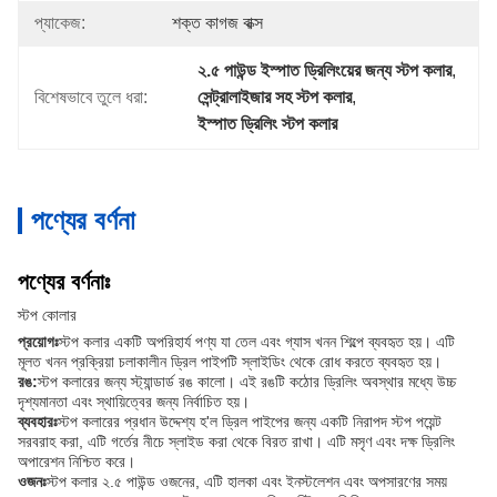
প্যাকেজ:
শক্ত কাগজ বাক্স
২.৫ পাউন্ড ইস্পাত ড্রিলিংয়ের জন্য স্টপ কলার
, 
বিশেষভাবে তুলে ধরা:
সেন্ট্রালাইজার সহ স্টপ কলার
, 
ইস্পাত ড্রিলিং স্টপ কলার
পণ্যের বর্ণনা
পণ্যের বর্ণনাঃ
স্টপ কোলার
প্রয়োগঃ
স্টপ কলার একটি অপরিহার্য পণ্য যা তেল এবং গ্যাস খনন শিল্পে ব্যবহৃত হয়। এটি
মূলত খনন প্রক্রিয়া চলাকালীন ড্রিল পাইপটি স্লাইডিং থেকে রোধ করতে ব্যবহৃত হয়।
রঙ:
স্টপ কলারের জন্য স্ট্যান্ডার্ড রঙ কালো। এই রঙটি কঠোর ড্রিলিং অবস্থার মধ্যে উচ্চ
দৃশ্যমানতা এবং স্থায়িত্বের জন্য নির্বাচিত হয়।
ব্যবহারঃ
স্টপ কলারের প্রধান উদ্দেশ্য হ'ল ড্রিল পাইপের জন্য একটি নিরাপদ স্টপ পয়েন্ট
সরবরাহ করা, এটি গর্তের নীচে স্লাইড করা থেকে বিরত রাখা। এটি মসৃণ এবং দক্ষ ড্রিলিং
অপারেশন নিশ্চিত করে।
ওজনঃ
স্টপ কলার ২.৫ পাউন্ড ওজনের, এটি হালকা এবং ইনস্টলেশন এবং অপসারণের সময়