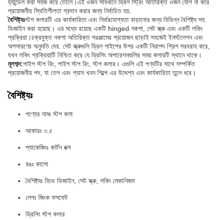
হ্যান্ডেল করা সহজ করে তোলে।এই ওজন সাবধানে ড্রিল স্ট্রিং অতিরিক্ত ওজন যোগ না করে
প্রয়োজনীয় স্থিতিশীলতা প্রদান করার জন্য নির্বাচিত হয়.
বৈশিষ্ট্যঃ
স্টপ কলারটি এর কার্যকারিতা এবং নির্ভরযোগ্যতা বাড়ানোর জন্য বিভিন্ন বৈশিষ্ট্য সহ
ডিজাইন করা হয়েছে। এর মধ্যে রয়েছে একটি hinged নকশা, সেট স্ক্রু এবং একটি লকিং
প্রক্রিয়া।চক্রযুক্ত নকশা অতিরিক্ত সরঞ্জামের প্রয়োজন ছাড়াই সহজেই ইনস্টলেশন এবং
অপসারণের অনুমতি দেয়. সেট স্ক্রুগুলি ড্রিল পাইপের উপর একটি নিরাপদ গ্রিপ সরবরাহ করে,
যখন লকিং প্রক্রিয়াটি নিশ্চিত করে যে ড্রিলিং অপারেশনগুলির সময় কলারটি স্থানে থাকে।
মূলশব্দ:
পাইপ স্টপ রিং, পাইপ স্টপ রিং, স্টপ কলার। এগুলি এই পণ্যটির সাথে সম্পর্কিত
প্রয়োজনীয় পদ, যা তেল এবং গ্যাস খনন শিল্পে এর উদ্দেশ্য এবং কার্যকারিতা তুলে ধরে।
বৈশিষ্ট্যঃ
পণ্যের নামঃ স্টপ কলা
আকারঃ ৩.৫
প্যাকেজিংঃ কার্টন বক্স
রঙঃ কালো
বৈশিষ্ট্যঃ হিংড ডিজাইন, সেট স্ক্রু, লকিং মেকানিজম
লেপঃ জিংক ফসফেট
ড্রিলিং স্টপ কলার