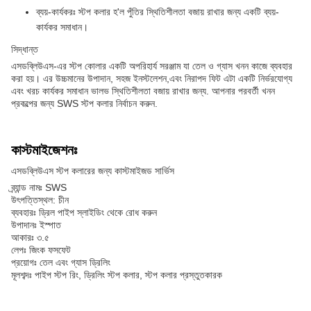
ব্যয়-কার্যকরঃ স্টপ কলার হ'ল পুঁতির স্থিতিশীলতা বজায় রাখার জন্য একটি ব্যয়-
কার্যকর সমাধান।
সিদ্ধান্ত
এসডব্লিউএস-এর স্টপ কোলার একটি অপরিহার্য সরঞ্জাম যা তেল ও গ্যাস খনন কাজে ব্যবহার
করা হয়। এর উচ্চমানের উপাদান, সহজ ইনস্টলেশন,এবং নিরাপদ ফিট এটা একটি নির্ভরযোগ্য
এবং খরচ কার্যকর সমাধান ভালভ স্থিতিশীলতা বজায় রাখার জন্য. আপনার পরবর্তী খনন
প্রকল্পের জন্য SWS স্টপ কলার নির্বাচন করুন.
কাস্টমাইজেশনঃ
এসডব্লিউএস স্টপ কলারের জন্য কাস্টমাইজড সার্ভিস
ব্র্যান্ড নামঃ SWS
উৎপত্তিস্থল: চীন
ব্যবহারঃ ড্রিল পাইপ স্লাইডিং থেকে রোধ করুন
উপাদানঃ ইস্পাত
আকারঃ ৩.৫
লেপঃ জিংক ফসফেট
প্রয়োগঃ তেল এবং গ্যাস ড্রিলিং
মূলশব্দঃ পাইপ স্টপ রিং, ড্রিলিং স্টপ কলার, স্টপ কলার প্রস্তুতকারক