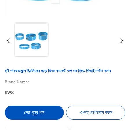
হাই পারফরম্যান্স ড্রিলিংয়ের জন্য জিংক ফসফেট লেপ সহ হিঙ্গড ডিজাইন স্টপ কলার
Brand Name:
SWS
সেরা মূল্য পান
এখনই যোগাযোগ করুন