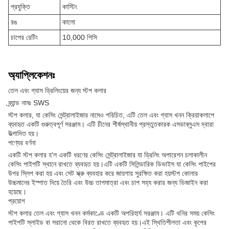
প্রযুক্তি
কাস্টিং
রঙ
কালো
চাপের রেটিং
10,000 পিসি
অ্যাপ্লিকেশনঃ
তেল এবং গ্যাস ড্রিলিংয়ের জন্য স্টপ কলার
ব্র্যান্ড নামঃ SWS
স্টপ কলার, যা কেসিং সেন্ট্রালাইজার নামেও পরিচিত, এটি তেল এবং গ্যাস খনন ক্রিয়াকলাপে
ব্যবহৃত একটি গুরুত্বপূর্ণ সরঞ্জাম। এটি চীনের শীর্ষস্থানীয় প্রস্তুতকারক এসডাব্লুএস দ্বারা
উত্পাদিত হয়।
পণ্যের বর্ণনা
একটি স্টপ কলার হ'ল একটি ধরণের কেসিং সেন্ট্রালাইজার যা ড্রিলিং অপারেশন চলাকালীন
কেসিং পাইপটি স্থানে রাখতে ব্যবহৃত হয়।এটি একটি সিলিন্ডারিক ডিভাইস যা কেসিং পাইপের
উপর স্লিপ করা হয় এবং সেট স্ক্রু ব্যবহার করে জায়গায় সুরক্ষিত করা হয়স্টপ কোলার
উচ্চমানের ইস্পাত দিয়ে তৈরি এবং উচ্চ তাপমাত্রা এবং চাপ সহ্য করার জন্য ডিজাইন করা
হয়েছে।
প্রয়োগ
স্টপ কলার তেল এবং গ্যাস খনন কর্মকাণ্ডে একটি অপরিহার্য সরঞ্জাম। এটি খনির সময় কেসিং
পাইপটি স্লাইড বা সরানো থেকে বিরত রাখতে ব্যবহৃত হয়।এই স্থিতিশীলতা এবং কূপের