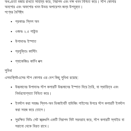
অখণ্ডতা বজায় রাখতে সাহায্য করে, নিরাপদ এবং দক্ষ খনন নিশ্চিত করে। স্টপ কোলার
অনশোর এবং অফশোর খনন উভয় অপারেশন জন্য উপযুক্ত।
পণ্যের বৈশিষ্ট্য
প্রকারঃ স্লিপ অন
ওজনঃ ২.৫ পাউন্ড
উপাদানঃ ইস্পাত
প্রযুক্তিঃ কাস্টিং
প্যাকেজিংঃ কার্টন বক্স
সুবিধা
এসডব্লিউএসের স্টপ কোলার এর বেশ কিছু সুবিধা রয়েছে:
উচ্চমানের উপাদানঃ স্টপ কলারটি উচ্চমানের ইস্পাত দিয়ে তৈরি, যা স্থায়িত্ব এবং
নির্ভরযোগ্যতা নিশ্চিত করে।
ইনস্টল করা সহজঃ স্লিপ-অন ডিজাইনটি হাউজিং পাইপের উপরে স্টপ কলারটি ইনস্টল
করা সহজ করে তোলে।
সুরক্ষিত ফিটঃ সেট স্ক্রুগুলি একটি নিরাপদ ফিট সরবরাহ করে, স্টপ কলারটি স্লাইড বা
সরানো থেকে বিরত রাখে।