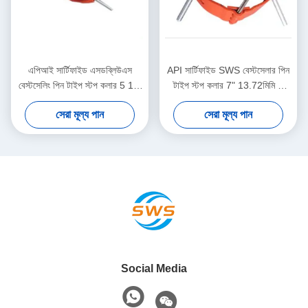
এপিআই সার্টিফাইড এসডব্লিউএস
API সার্টিফাইড SWS বেস্টসেলার পিন
বেস্টসেলিং পিন টাইপ স্টপ কলার 5 1/2
টাইপ স্টপ কলার 7" 13.72মিমি 1
" 14.27 মিমি 1 বছরের ওয়ারেন্টি তেল
বছরের ওয়ারেন্টি তেল ও গ্যাস কেসিং
সেরা মূল্য পান
সেরা মূল্য পান
ও গ্যাস কেসিং সেন্ট্রালাইজার সরঞ্জাম
সেন্ট্রালাইজার টুল
Social Media