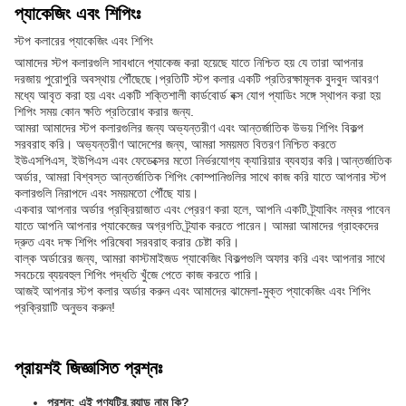
প্যাকেজিং এবং শিপিংঃ
স্টপ কলারের প্যাকেজিং এবং শিপিং
আমাদের স্টপ কলারগুলি সাবধানে প্যাকেজ করা হয়েছে যাতে নিশ্চিত হয় যে তারা আপনার
দরজায় পুরোপুরি অবস্থায় পৌঁছেছে।প্রতিটি স্টপ কলার একটি প্রতিরক্ষামূলক বুদবুদ আবরণ
মধ্যে আবৃত করা হয় এবং একটি শক্তিশালী কার্ডবোর্ড বক্স যোগ প্যাডিং সঙ্গে স্থাপন করা হয়
শিপিং সময় কোন ক্ষতি প্রতিরোধ করার জন্য.
আমরা আমাদের স্টপ কলারগুলির জন্য অভ্যন্তরীণ এবং আন্তর্জাতিক উভয় শিপিং বিকল্প
সরবরাহ করি। অভ্যন্তরীণ আদেশের জন্য, আমরা সময়মত বিতরণ নিশ্চিত করতে
ইউএসপিএস, ইউপিএস এবং ফেডেক্সের মতো নির্ভরযোগ্য ক্যারিয়ার ব্যবহার করি।আন্তর্জাতিক
অর্ডার, আমরা বিশ্বস্ত আন্তর্জাতিক শিপিং কোম্পানিগুলির সাথে কাজ করি যাতে আপনার স্টপ
কলারগুলি নিরাপদে এবং সময়মতো পৌঁছে যায়।
একবার আপনার অর্ডার প্রক্রিয়াজাত এবং প্রেরণ করা হলে, আপনি একটি ট্র্যাকিং নম্বর পাবেন
যাতে আপনি আপনার প্যাকেজের অগ্রগতি ট্র্যাক করতে পারেন। আমরা আমাদের গ্রাহকদের
দ্রুত এবং দক্ষ শিপিং পরিষেবা সরবরাহ করার চেষ্টা করি।
বাল্ক অর্ডারের জন্য, আমরা কাস্টমাইজড প্যাকেজিং বিকল্পগুলি অফার করি এবং আপনার সাথে
সবচেয়ে ব্যয়বহুল শিপিং পদ্ধতি খুঁজে পেতে কাজ করতে পারি।
আজই আপনার স্টপ কলার অর্ডার করুন এবং আমাদের ঝামেলা-মুক্ত প্যাকেজিং এবং শিপিং
প্রক্রিয়াটি অনুভব করুন!
প্রায়শই জিজ্ঞাসিত প্রশ্নঃ
প্রশ্ন: এই পণ্যটির ব্র্যান্ড নাম কি?