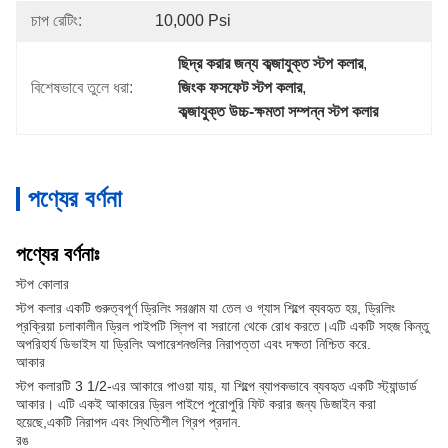
চাপ রেটিং:
10,000 Psi
ছিদ্র করার জন্য কব্জাযুক্ত স্টপ কলার
, 
বিশেষভাবে তুলে ধরা:
জিংক ফসফেট স্টপ কলার
, 
কব্জাযুক্ত উচ্চ-ক্ষমতা সম্পন্ন স্টপ কলার
পণ্যের বর্ণনা
পণ্যের বর্ণনাঃ
স্টপ কোলার
স্টপ কলার একটি গুরুত্বপূর্ণ ড্রিলিং সরঞ্জাম যা তেল ও গ্যাস শিল্পে ব্যবহৃত হয়, ড্রিলিং
প্রক্রিয়া চলাকালীন ড্রিল পাইপটি স্লিপ বা সরানো থেকে রোধ করতে।এটি একটি সহজ কিন্তু
অপরিহার্য ডিভাইস যা ড্রিলিং অপারেশনগুলির নিরাপত্তা এবং দক্ষতা নিশ্চিত করে.
আকার
স্টপ কলারটি 3 1/2-এর আকারে পাওয়া যায়, যা শিল্পে ব্যাপকভাবে ব্যবহৃত একটি স্ট্যান্ডার্ড
আকার। এটি একই আকারের ড্রিল পাইপে পুরোপুরি ফিট করার জন্য ডিজাইন করা
হয়েছে,একটি নিরাপদ এবং স্থিতিশীল গ্রিপ প্রদান.
রঙ