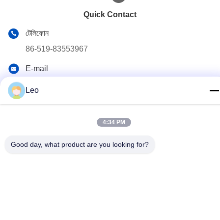
Quick Contact
টেলিফোন
86-519-83553967
E-mail
Leo@service-js.com
Leo
ঠিকানা
হাই-টেক ইন্ডাস্ট্রিয়াল পার্ক উজিন জোন, চাংঝু, জিয়াংসু প্রদেশ, চীন
4:34 PM
Good day, what product are you looking for?
গোপনীয়তা নীতি
|
সাইটম্যাপ
চীন ভাল মানের সিমেন্টিং ফ্লোট সরঞ্জাম সরবরাহকারী. কপিরাইট © 2023-2026 Jiangsu
Service Petroleum Technology Co., Ltd . সমস্ত অধিকার সংরক্ষিত.