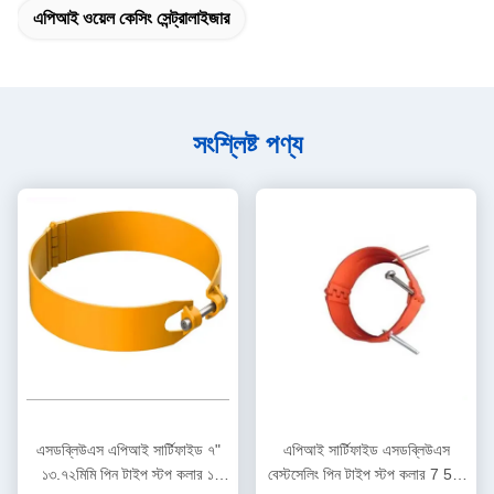
এপিআই ওয়েল কেসিং সেন্ট্রালাইজার
সংশ্লিষ্ট পণ্য
এসডব্লিউএস এপিআই সার্টিফাইড ৭"
এপিআই সার্টিফাইড এসডব্লিউএস
১৩.৭২মিমি পিন টাইপ স্টপ কলার ১
বেস্টসেলিং পিন টাইপ স্টপ কলার 7 5/8