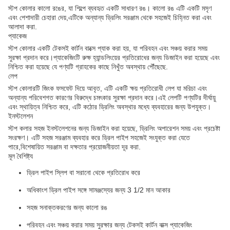
স্টপ কোলার কালো রঙের, যা শিল্পে ব্যবহৃত একটি সাধারণ রঙ। কালো রঙ এটি একটি মসৃণ
এবং পেশাদারী চেহারা দেয়,এটিকে অন্যান্য ড্রিলিং সরঞ্জাম থেকে সহজেই চিহ্নিত করা এবং
আলাদা করা.
প্যাকেজ
স্টপ কোলার একটি টেকসই কার্টন বাক্সে প্যাক করা হয়, যা পরিবহন এবং সঞ্চয় করার সময়
সুরক্ষা প্রদান করে।প্যাকেজিংটি রুক্ষ হ্যান্ডলিংয়ের প্রতিরোধের জন্য ডিজাইন করা হয়েছে এবং
নিশ্চিত করা হয়েছে যে পণ্যটি গ্রাহকের কাছে নিখুঁত অবস্থায় পৌঁছেছে.
লেপ
স্টপ কোলারটি জিংক ফসফেট দিয়ে আবৃত, এটি একটি ক্ষয় প্রতিরোধী লেপ যা মরিচা এবং
অন্যান্য পরিবেশগত কারণের বিরুদ্ধে চমৎকার সুরক্ষা প্রদান করে।এই লেপটি পণ্যটির দীর্ঘায়ু
এবং স্থায়িত্ব নিশ্চিত করে, এটি কঠোর ড্রিলিং অবস্থার মধ্যে ব্যবহারের জন্য উপযুক্ত।
ইনস্টলেশন
স্টপ কলার সহজ ইনস্টলেশনের জন্য ডিজাইন করা হয়েছে, ড্রিলিং অপারেশন সময় এবং প্রচেষ্টা
সংরক্ষণ। এটি সহজ সরঞ্জাম ব্যবহার করে ড্রিল পাইপ সহজেই সংযুক্ত করা যেতে
পারে,বিশেষায়িত সরঞ্জাম বা দক্ষতার প্রয়োজনীয়তা দূর করা.
মূল বৈশিষ্ট্য
ড্রিল পাইপ স্লিপ বা সরানো থেকে প্রতিরোধ করে
অধিকাংশ ড্রিল পাইপ সঙ্গে সামঞ্জস্যের জন্য 3 1/2 মান আকার
সহজ সনাক্তকরণের জন্য কালো রঙ
পরিবহন এবং সঞ্চয় করার সময় সুরক্ষার জন্য টেকসই কার্টন বাক্স প্যাকেজিং