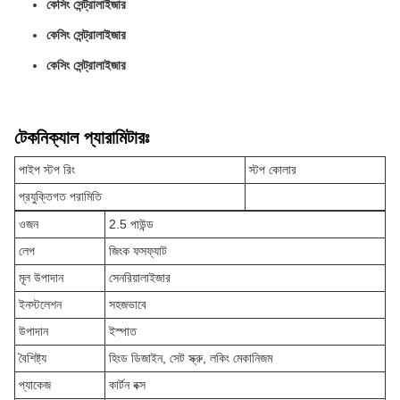
কেসিং সেন্ট্রালাইজার
কেসিং সেন্ট্রালাইজার
কেসিং সেন্ট্রালাইজার
টেকনিক্যাল প্যারামিটারঃ
পাইপ স্টপ রিং
স্টপ কোলার
প্রযুক্তিগত পরামিতি
ওজন
2.5 পাউন্ড
লেপ
জিংক ফসফ্যাট
মূল উপাদান
সেনরিয়ালাইজার
ইনস্টলেশন
সহজভাবে
উপাদান
ইস্পাত
বৈশিষ্ট্য
হিংড ডিজাইন, সেট স্ক্রু, লকিং মেকানিজম
প্যাকেজ
কার্টন বক্স