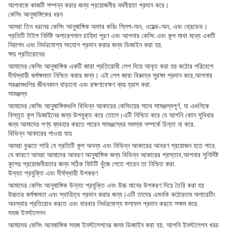
আপনাকে কাজটি সম্পন্ন করার জন্য প্রয়োজনীয় নমনীয়তা প্রদান করে।
কেসিং আনুষাঙ্গিকের ধরন
আমরা তিন ধরনের কেসিং আনুষাঙ্গিক অফার করিঃ স্লিপ-অন, ওয়েল্ড-অন, এবং থ্রেডেড।
প্রতিটি টাইপ নির্দিষ্ট অপারেশনাল চাহিদা পূরণ এবং আপনার কেসিং এবং কূপ মাথা মধ্যে একটি
নিরাপদ এবং নির্ভরযোগ্য সংযোগ প্রদান করার জন্য ডিজাইন করা হয়.
ক্ষয় প্রতিরোধের
আমাদের কেসিং আনুষাঙ্গিক একটি জারা প্রতিরোধী লেপ দিয়ে আবৃত করা হয় কঠোর পরিবেশে
দীর্ঘস্থায়ী কর্মক্ষমতা নিশ্চিত করার জন্য। এই লেপ জারা বিরুদ্ধে সুরক্ষা প্রদান করে,আপনার
সরঞ্জামগুলির জীবনকাল বাড়ানো এবং রক্ষণাবেক্ষণ ব্যয় হ্রাস করা.
সামঞ্জস্য
আমাদের কেসিং আনুষাঙ্গিকগুলি বিভিন্ন আকারের কেসিংয়ের সাথে সামঞ্জস্যপূর্ণ, যা এগুলিকে
বিস্তৃত কূপ ডিজাইনের জন্য উপযুক্ত করে তোলে।এটি নিশ্চিত করে যে আপনি কোন সুবিধার
জন্য আমাদের পণ্য ব্যবহার করতে পারেন সামঞ্জস্যের সমস্যা সম্পর্কে চিন্তা না করে.
বিভিন্ন আকারের পাওয়া যায়
আমরা বুঝতে পারি যে প্রতিটি কূপ অনন্য এবং বিভিন্ন আকারের আবরণ প্রয়োজন হতে পারে.
যে কারণে আমরা আমাদের আবরণ আনুষাঙ্গিক জন্য বিভিন্ন আকারের প্রস্তাব,আপনার সুনির্দিষ্ট
কূপের প্রয়োজনীয়তার জন্য সঠিক ফিটটি খুঁজে পেতে পারেন তা নিশ্চিত করা.
উন্নত প্রযুক্তি এবং দীর্ঘস্থায়ী উপকরণ
আমাদের কেসিং আনুষাঙ্গিক উন্নত প্রযুক্তি এবং উচ্চ মানের উপকরণ দিয়ে তৈরি করা হয়
উচ্চতর কর্মক্ষমতা এবং স্থায়িত্ব প্রদান করার জন্য।এটি তাদের এমনকি কঠোরতম অপারেটিং
অবস্থার প্রতিরোধ করতে এবং বারবার নির্ভরযোগ্য ফলাফল প্রদান করতে সক্ষম করে.
সহজ ইনস্টলেশন
আমাদের কেসিং আনুষাঙ্গিক সহজ ইনস্টলেশনের জন্য ডিজাইন করা হয়, আপনি ইনস্টলেশন খরচ