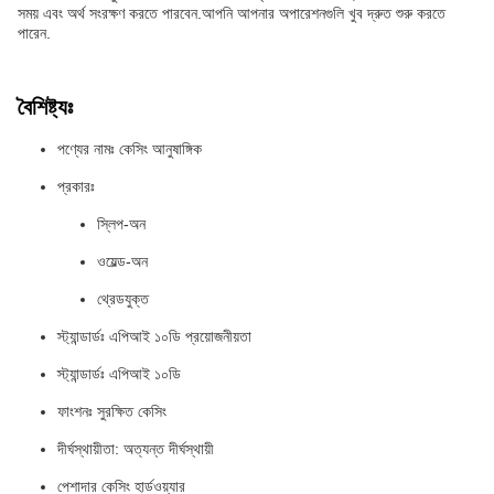
সময় এবং অর্থ সংরক্ষণ করতে পারবেন.আপনি আপনার অপারেশনগুলি খুব দ্রুত শুরু করতে
পারেন.
বৈশিষ্ট্যঃ
পণ্যের নামঃ কেসিং আনুষাঙ্গিক
প্রকারঃ
স্লিপ-অন
ওয়েল্ড-অন
থ্রেডযুক্ত
স্ট্যান্ডার্ডঃ এপিআই ১০ডি প্রয়োজনীয়তা
স্ট্যান্ডার্ডঃ এপিআই ১০ডি
ফাংশনঃ সুরক্ষিত কেসিং
দীর্ঘস্থায়ীতা: অত্যন্ত দীর্ঘস্থায়ী
পেশাদার কেসিং হার্ডওয়্যার