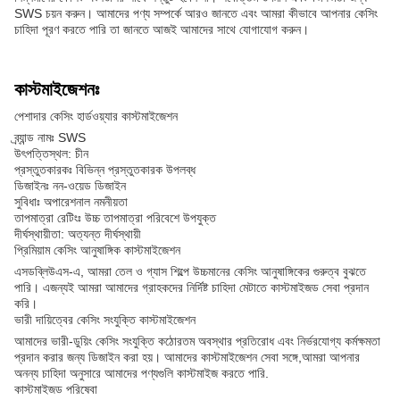
SWS চয়ন করুন। আমাদের পণ্য সম্পর্কে আরও জানতে এবং আমরা কীভাবে আপনার কেসিং
চাহিদা পূরণ করতে পারি তা জানতে আজই আমাদের সাথে যোগাযোগ করুন।
কাস্টমাইজেশনঃ
পেশাদার কেসিং হার্ডওয়্যার কাস্টমাইজেশন
ব্র্যান্ড নামঃ SWS
উৎপত্তিস্থল: চীন
প্রস্তুতকারকঃ বিভিন্ন প্রস্তুতকারক উপলব্ধ
ডিজাইনঃ নন-ওয়েড ডিজাইন
সুবিধাঃ অপারেশনাল নমনীয়তা
তাপমাত্রা রেটিংঃ উচ্চ তাপমাত্রা পরিবেশে উপযুক্ত
দীর্ঘস্থায়ীতা: অত্যন্ত দীর্ঘস্থায়ী
প্রিমিয়াম কেসিং আনুষাঙ্গিক কাস্টমাইজেশন
এসডব্লিউএস-এ, আমরা তেল ও গ্যাস শিল্পে উচ্চমানের কেসিং আনুষাঙ্গিকের গুরুত্ব বুঝতে
পারি। এজন্যই আমরা আমাদের গ্রাহকদের নির্দিষ্ট চাহিদা মেটাতে কাস্টমাইজড সেবা প্রদান
করি।
ভারী দায়িত্বের কেসিং সংযুক্তি কাস্টমাইজেশন
আমাদের ভারী-ডুয়িং কেসিং সংযুক্তি কঠোরতম অবস্থার প্রতিরোধ এবং নির্ভরযোগ্য কর্মক্ষমতা
প্রদান করার জন্য ডিজাইন করা হয়। আমাদের কাস্টমাইজেশন সেবা সঙ্গে,আমরা আপনার
অনন্য চাহিদা অনুসারে আমাদের পণ্যগুলি কাস্টমাইজ করতে পারি.
কাস্টমাইজড পরিষেবা