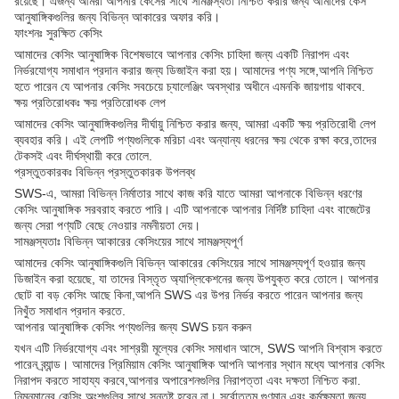
রয়েছে। এজন্য আমরা আপনার কেসের সাথে সামঞ্জস্যতা নিশ্চিত করার জন্য আমাদের কেস
আনুষাঙ্গিকগুলির জন্য বিভিন্ন আকারের অফার করি।
ফাংশনঃ সুরক্ষিত কেসিং
আমাদের কেসিং আনুষাঙ্গিক বিশেষভাবে আপনার কেসিং চাহিদা জন্য একটি নিরাপদ এবং
নির্ভরযোগ্য সমাধান প্রদান করার জন্য ডিজাইন করা হয়। আমাদের পণ্য সঙ্গে,আপনি নিশ্চিত
হতে পারেন যে আপনার কেসিং সবচেয়ে চ্যালেঞ্জিং অবস্থার অধীনে এমনকি জায়গায় থাকবে.
ক্ষয় প্রতিরোধকঃ ক্ষয় প্রতিরোধক লেপ
আমাদের কেসিং আনুষাঙ্গিকগুলির দীর্ঘায়ু নিশ্চিত করার জন্য, আমরা একটি ক্ষয় প্রতিরোধী লেপ
ব্যবহার করি। এই লেপটি পণ্যগুলিকে মরিচা এবং অন্যান্য ধরনের ক্ষয় থেকে রক্ষা করে,তাদের
টেকসই এবং দীর্ঘস্থায়ী করে তোলে.
প্রস্তুতকারকঃ বিভিন্ন প্রস্তুতকারক উপলব্ধ
SWS-এ, আমরা বিভিন্ন নির্মাতার সাথে কাজ করি যাতে আমরা আপনাকে বিভিন্ন ধরণের
কেসিং আনুষাঙ্গিক সরবরাহ করতে পারি। এটি আপনাকে আপনার নির্দিষ্ট চাহিদা এবং বাজেটের
জন্য সেরা পণ্যটি বেছে নেওয়ার নমনীয়তা দেয়।
সামঞ্জস্যতাঃ বিভিন্ন আকারের কেসিংয়ের সাথে সামঞ্জস্যপূর্ণ
আমাদের কেসিং আনুষাঙ্গিকগুলি বিভিন্ন আকারের কেসিংয়ের সাথে সামঞ্জস্যপূর্ণ হওয়ার জন্য
ডিজাইন করা হয়েছে, যা তাদের বিস্তৃত অ্যাপ্লিকেশনের জন্য উপযুক্ত করে তোলে। আপনার
ছোট বা বড় কেসিং আছে কিনা,আপনি SWS এর উপর নির্ভর করতে পারেন আপনার জন্য
নিখুঁত সমাধান প্রদান করতে.
আপনার আনুষাঙ্গিক কেসিং পণ্যগুলির জন্য SWS চয়ন করুন
যখন এটি নির্ভরযোগ্য এবং সাশ্রয়ী মূল্যের কেসিং সমাধান আসে, SWS আপনি বিশ্বাস করতে
পারেন ব্র্যান্ড। আমাদের প্রিমিয়াম কেসিং আনুষাঙ্গিক আপনি আপনার স্থান মধ্যে আপনার কেসিং
নিরাপদ করতে সাহায্য করবে,আপনার অপারেশনগুলির নিরাপত্তা এবং দক্ষতা নিশ্চিত করা.
নিম্নমানের কেসিং অংশগুলির সাথে সন্তুষ্ট হবেন না। সর্বোত্তম গুণমান এবং কর্মক্ষমতা জন্য