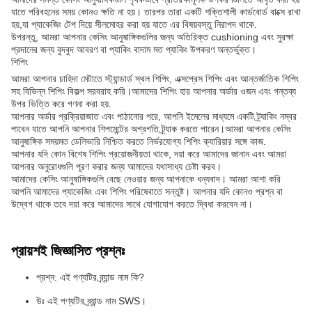
যাতে পরিবহনের সময় কোনও ক্ষতি না হয়। তারপর তারা একটি শক্তিশালী কার্ডবোর্ড বাক্সে রাখা
হয়,যা প্যাকেজিং টেপ দিয়ে সীলমোহর করা হয় যাতে এর বিষয়বস্তু নিরাপদ থাকে.
উপরন্তু, আমরা আপনার কেসিং আনুষাঙ্গিকগুলির জন্য অতিরিক্ত cushioning এবং সুরক্ষা
প্রদানের জন্য বুদবুদ আবরণ বা প্যাকিং বাদাম মত প্যাকিং উপকরণ অন্তর্ভুক্ত।
শিপিং
আমরা আপনার চাহিদা মেটাতে স্ট্যান্ডার্ড স্থল শিপিং, এক্সপ্রেস শিপিং এবং আন্তর্জাতিক শিপিং
সহ বিভিন্ন শিপিং বিকল্প সরবরাহ করি।আমাদের শিপিং হার আপনার অর্ডার ওজন এবং গন্তব্য
উপর ভিত্তি করে গণনা করা হয়.
আপনার অর্ডার প্রক্রিয়াজাত এবং পাঠানোর পরে, আপনি ইমেলের মাধ্যমে একটি ট্র্যাকিং নম্বর
পাবেন যাতে আপনি আপনার শিপমেন্টের অগ্রগতি ট্র্যাক করতে পারেন।আমরা আপনার কেসিং
আনুষাঙ্গিক সময়মত ডেলিভারি নিশ্চিত করতে নির্ভরযোগ্য শিপিং ক্যারিয়ার সঙ্গে কাজ.
আপনার যদি কোন বিশেষ শিপিং প্রয়োজনীয়তা থাকে, দয়া করে আমাদের জানান এবং আমরা
আপনার অনুরোধগুলি পূরণ করার জন্য আমাদের যথাসাধ্য চেষ্টা করব।
আমাদের কেসিং আনুষাঙ্গিকগুলি বেছে নেওয়ার জন্য আপনাকে ধন্যবাদ। আমরা আশা করি
আপনি আমাদের প্যাকেজিং এবং শিপিং পরিষেবাতে সন্তুষ্ট। আপনার যদি কোনও প্রশ্ন বা
উদ্বেগ থাকে তবে দয়া করে আমাদের সাথে যোগাযোগ করতে দ্বিধা করবেন না।
প্রায়শই জিজ্ঞাসিত প্রশ্নঃ
প্রশ্ন: এই পণ্যটির ব্র্যান্ড নাম কি?
উঃ এই পণ্যটির ব্র্যান্ড নাম SWS।