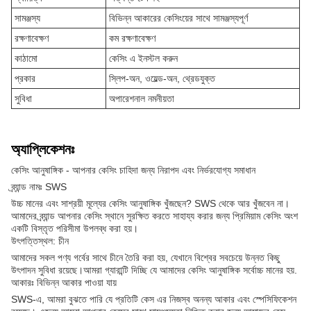
সামঞ্জস্য
বিভিন্ন আকারের কেসিংয়ের সাথে সামঞ্জস্যপূর্ণ
রক্ষণাবেক্ষণ
কম রক্ষণাবেক্ষণ
কাঠামো
কেসিং এ ইনস্টল করুন
প্রকার
স্লিপ-অন, ওয়েল্ড-অন, থ্রেডযুক্ত
সুবিধা
অপারেশনাল নমনীয়তা
অ্যাপ্লিকেশনঃ
কেসিং আনুষাঙ্গিক - আপনার কেসিং চাহিদা জন্য নিরাপদ এবং নির্ভরযোগ্য সমাধান
ব্র্যান্ড নামঃ SWS
উচ্চ মানের এবং সাশ্রয়ী মূল্যের কেসিং আনুষাঙ্গিক খুঁজছেন? SWS থেকে আর খুঁজবেন না।
আমাদের ব্র্যান্ড আপনার কেসিং স্থানে সুরক্ষিত করতে সাহায্য করার জন্য প্রিমিয়াম কেসিং অংশ
একটি বিস্তৃত পরিসীমা উপলব্ধ করা হয়।
উৎপত্তিস্থল: চীন
আমাদের সকল পণ্য গর্বের সাথে চীনে তৈরি করা হয়, যেখানে বিশ্বের সবচেয়ে উন্নত কিছু
উৎপাদন সুবিধা রয়েছে।আমরা গ্যারান্টি দিচ্ছি যে আমাদের কেসিং আনুষাঙ্গিক সর্বোচ্চ মানের হয়.
আকারঃ বিভিন্ন আকার পাওয়া যায়
SWS-এ, আমরা বুঝতে পারি যে প্রতিটি কেস এর নিজস্ব অনন্য আকার এবং স্পেসিফিকেশন