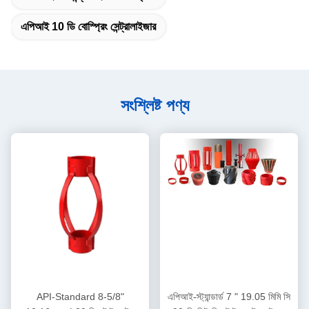
এপিআই 10 ডি বোস্প্রিং সেন্ট্রালাইজার
সংশ্লিষ্ট পণ্য
API-Standard 8-5/8"
এপিআই-স্ট্যান্ডার্ড 7 " 19.05 মিমি সি