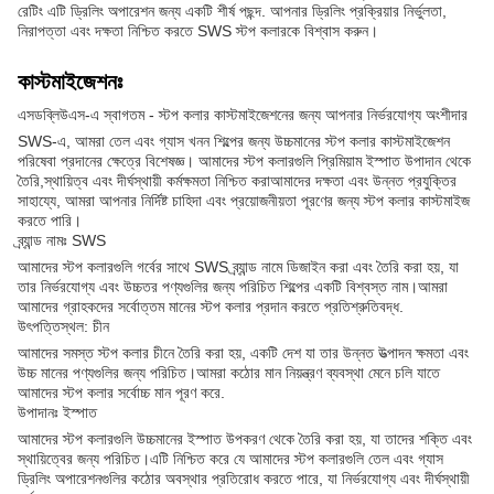
রেটিং এটি ড্রিলিং অপারেশন জন্য একটি শীর্ষ পছন্দ. আপনার ড্রিলিং প্রক্রিয়ার নির্ভুলতা,
নিরাপত্তা এবং দক্ষতা নিশ্চিত করতে SWS স্টপ কলারকে বিশ্বাস করুন।
কাস্টমাইজেশনঃ
এসডব্লিউএস-এ স্বাগতম - স্টপ কলার কাস্টমাইজেশনের জন্য আপনার নির্ভরযোগ্য অংশীদার
SWS-এ, আমরা তেল এবং গ্যাস খনন শিল্পের জন্য উচ্চমানের স্টপ কলার কাস্টমাইজেশন
পরিষেবা প্রদানের ক্ষেত্রে বিশেষজ্ঞ। আমাদের স্টপ কলারগুলি প্রিমিয়াম ইস্পাত উপাদান থেকে
তৈরি,স্থায়িত্ব এবং দীর্ঘস্থায়ী কর্মক্ষমতা নিশ্চিত করাআমাদের দক্ষতা এবং উন্নত প্রযুক্তির
সাহায্যে, আমরা আপনার নির্দিষ্ট চাহিদা এবং প্রয়োজনীয়তা পূরণের জন্য স্টপ কলার কাস্টমাইজ
করতে পারি।
ব্র্যান্ড নামঃ SWS
আমাদের স্টপ কলারগুলি গর্বের সাথে SWS ব্র্যান্ড নামে ডিজাইন করা এবং তৈরি করা হয়, যা
তার নির্ভরযোগ্য এবং উচ্চতর পণ্যগুলির জন্য পরিচিত শিল্পের একটি বিশ্বস্ত নাম।আমরা
আমাদের গ্রাহকদের সর্বোত্তম মানের স্টপ কলার প্রদান করতে প্রতিশ্রুতিবদ্ধ.
উৎপত্তিস্থল: চীন
আমাদের সমস্ত স্টপ কলার চীনে তৈরি করা হয়, একটি দেশ যা তার উন্নত উত্পাদন ক্ষমতা এবং
উচ্চ মানের পণ্যগুলির জন্য পরিচিত।আমরা কঠোর মান নিয়ন্ত্রণ ব্যবস্থা মেনে চলি যাতে
আমাদের স্টপ কলার সর্বোচ্চ মান পূরণ করে.
উপাদানঃ ইস্পাত
আমাদের স্টপ কলারগুলি উচ্চমানের ইস্পাত উপকরণ থেকে তৈরি করা হয়, যা তাদের শক্তি এবং
স্থায়িত্বের জন্য পরিচিত।এটি নিশ্চিত করে যে আমাদের স্টপ কলারগুলি তেল এবং গ্যাস
ড্রিলিং অপারেশনগুলির কঠোর অবস্থার প্রতিরোধ করতে পারে, যা নির্ভরযোগ্য এবং দীর্ঘস্থায়ী