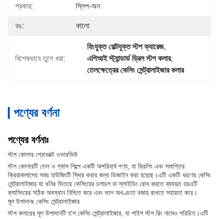
প্রকার:
স্লিপ-অন
রঙ:
কালো
হিংযুক্ত বোল্টযুক্ত স্টপ ক্যারেজ
, 
বিশেষভাবে তুলে ধরা:
এপিআই স্ট্যান্ডার্ড ড্রিল স্টপ কলার
, 
তেলক্ষেত্রের কেসিং সেন্ট্রালাইজার কলার
পণ্যের বর্ণনা
পণ্যের বর্ণনাঃ
স্টপ কোলার প্রোডাক্ট ওভারভিউ
স্টপ কোলারটি তেল ও গ্যাস শিল্পে একটি অপরিহার্য পণ্য, যা ড্রিলিং এবং সমাপ্তির
ক্রিয়াকলাপের সময় হাউজিংটি স্থির করার জন্য ডিজাইন করা হয়েছে।এটি একটি ধরণের কেসিং
সেন্ট্রালাইজার যা খনির ভিতরে কেসিংয়ের চলাচল বা স্লাইডিং রোধ করতে ব্যবহৃত হয়এটি
ক্যাসিংয়ের সঠিক অবস্থান নিশ্চিত করে এবং ভাল অখণ্ডতা বজায় রাখতে সহায়তা করে।
মূল উপাদানঃ কেসিং সেন্ট্রালাইজার
স্টপ কলারের মূল উপাদানটি হ'ল কেসিং সেন্ট্রালাইজার, যা পাইপ স্টপ রিং নামেও পরিচিত।এটি