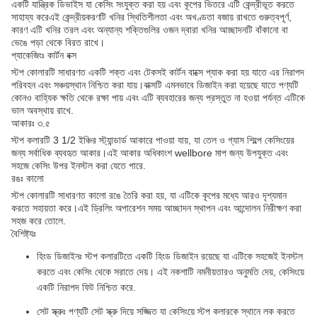
একটি যান্ত্রিক ডিভাইস যা কেসিং সংযুক্ত করা হয় এবং কূপের ভিতরে এটি কেন্দ্রীভূত করতে
সাহায্য করেএই কেন্দ্রীয়করণটি খনির স্থিতিশীলতা এবং অখণ্ডতা বজায় রাখতে গুরুত্বপূর্ণ,
কারণ এটি খনির তরল এবং অন্যান্য শক্তিগুলির ওজন দ্বারা খনির আচ্ছাদনটি বাঁকানো বা
ভেঙে পড়া থেকে বিরত রাখে।
প্যাকেজিংঃ কার্টন বক্স
স্টপ কোলারটি সাধারণত একটি শক্ত এবং টেকসই কার্টন বাক্সে প্যাক করা হয় যাতে এর নিরাপদ
পরিবহন এবং সঞ্চয়স্থান নিশ্চিত করা যায়।বাক্সটি এমনভাবে ডিজাইন করা হয়েছে যাতে পণ্যটি
কোনও বাহ্যিক ক্ষতি থেকে রক্ষা পায় এবং এটি ব্যবহারের জন্য প্রস্তুত না হওয়া পর্যন্ত এটিকে
ভাল অবস্থায় রাখে.
আকারঃ ৩.৫
স্টপ কলারটি 3 1/2 ইঞ্চির স্ট্যান্ডার্ড আকারে পাওয়া যায়, যা তেল ও গ্যাস শিল্পে কেসিংয়ের
জন্য সর্বাধিক ব্যবহৃত আকার।এই আকার অধিকাংশ wellbore মাপ জন্য উপযুক্ত এবং
সহজে কেসিং উপর ইনস্টল করা যেতে পারে.
রঙঃ কালো
স্টপ কোলারটি সাধারণত কালো রঙে তৈরি করা হয়, যা এটিকে কূপের মধ্যে আরও দৃশ্যমান
করতে সহায়তা করে।এই ড্রিলিং অপারেশন সময় আচ্ছাদন স্থাপন এবং আন্দোলন নিরীক্ষণ করা
সহজ করে তোলে.
বৈশিষ্ট্যঃ
হিংড ডিজাইনঃ স্টপ কলারটিতে একটি হিংড ডিজাইন রয়েছে যা এটিকে সহজেই ইনস্টল
করতে এবং কেসিং থেকে সরাতে দেয়। এই নকশাটি নমনীয়তারও অনুমতি দেয়, কেসিংয়ে
একটি নিরাপদ ফিট নিশ্চিত করে.
সেট স্ক্রুঃ পণ্যটি সেট স্ক্রু দিয়ে সজ্জিত যা কেসিংয়ে স্টপ কলারকে স্থানে লক করতে