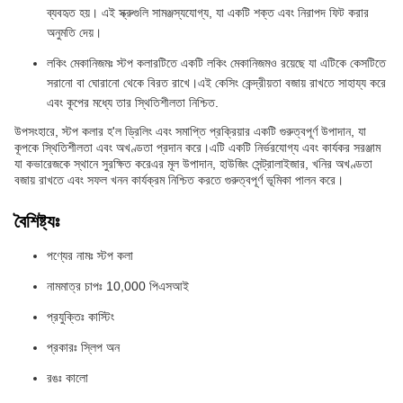
ব্যবহৃত হয়। এই স্ক্রুগুলি সামঞ্জস্যযোগ্য, যা একটি শক্ত এবং নিরাপদ ফিট করার
অনুমতি দেয়।
লকিং মেকানিজমঃ স্টপ কলারটিতে একটি লকিং মেকানিজমও রয়েছে যা এটিকে কেসটিতে
সরানো বা ঘোরানো থেকে বিরত রাখে।এই কেসিং কেন্দ্রীয়তা বজায় রাখতে সাহায্য করে
এবং কূপের মধ্যে তার স্থিতিশীলতা নিশ্চিত.
উপসংহারে, স্টপ কলার হ'ল ড্রিলিং এবং সমাপ্তি প্রক্রিয়ার একটি গুরুত্বপূর্ণ উপাদান, যা
কূপকে স্থিতিশীলতা এবং অখণ্ডতা প্রদান করে।এটি একটি নির্ভরযোগ্য এবং কার্যকর সরঞ্জাম
যা কভারেজকে স্থানে সুরক্ষিত করেএর মূল উপাদান, হাউজিং সেন্ট্রালাইজার, খনির অখণ্ডতা
বজায় রাখতে এবং সফল খনন কার্যক্রম নিশ্চিত করতে গুরুত্বপূর্ণ ভূমিকা পালন করে।
বৈশিষ্ট্যঃ
পণ্যের নামঃ স্টপ কলা
নামমাত্র চাপঃ 10,000 পিএসআই
প্রযুক্তিঃ কাস্টিং
প্রকারঃ স্লিপ অন
রঙঃ কালো