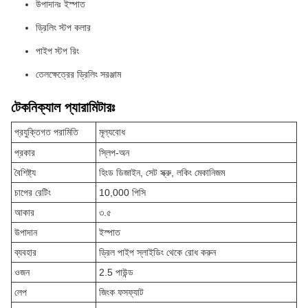
উপাদানঃ ইস্পাত
ড্রিলিং স্টপ কলার
পাইপ স্টপ রিং
তেলক্ষেত্রের ড্রিলিং সরঞ্জাম
টেকনিক্যাল প্যারামিটারঃ
প্রযুক্তিগত পরামিতি
মূল্যবোধ
প্রকার
স্লিপ-অন
বৈশিষ্ট্য
হিংড ডিজাইন, সেট স্ক্রু, লকিং মেকানিজম
চাপের রেটিং
10,000 পিসি
আকার
৩.৫
উপাদান
ইস্পাত
ব্যবহার
ড্রিল পাইপ স্লাইডিং থেকে রোধ করুন
ওজন
2.5 পাউন্ড
লেপ
জিংক ফসফ্যাট