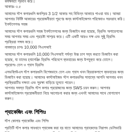
কর্মক্ষমতা প্রদান করে।
আকারঃ ৩.৫
আমাদের স্টপ কলারগুলি জনপ্রিয় 3 1/2 আকার সহ বিভিন্ন আকারে পাওয়া যায়। আমরা
আপনার নির্দিষ্ট আকারের প্রয়োজনীয়তা পূরণের জন্য কাস্টমাইজেশন পরিষেবাও সরবরাহ করি।
ইনস্টলেশনঃ সহজ
আমাদের স্টপ কলারগুলি সহজ ইনস্টলেশনের জন্য ডিজাইন করা হয়েছে, ড্রিলিং অপারেশনের
সময় আপনার সময় এবং প্রচেষ্টা সাশ্রয় করে। এটি একটি আরও দক্ষ এবং সুষ্ঠু ড্রিলিং
প্রক্রিয়া সক্ষম করে।
নামমাত্র চাপঃ 10,000 পিএসআই
আমাদের স্টপ কলারগুলি 10,000 পিএসআই পর্যন্ত উচ্চ চাপ সহ্য করতে ডিজাইন করা
হয়েছে, যা তাদের চ্যালেঞ্জিং ড্রিলিং পরিবেশে ব্যবহারের জন্য উপযুক্ত করে তোলে।
প্রয়োগঃ তেল ও গ্যাস ড্রিলিং
এসডব্লিউএস স্টপ কলারগুলি বিশেষভাবে তেল এবং গ্যাস খনন ক্রিয়াকলাপে ব্যবহারের জন্য
ডিজাইন করা হয়েছে। আমাদের কাস্টমাইজড স্টপ কলারগুলির সাহায্যে আপনি আপনার খনন
প্রক্রিয়াটির দক্ষতা এবং সুরক্ষা বাড়িয়ে তুলতে পারেন।
আপনার সমস্ত ড্রিলিং স্টপ কলার প্রয়োজনের জন্য SWS চয়ন করুন। আপনার
কাস্টমাইজেশন প্রয়োজনীয়তা নিয়ে আলোচনা করার জন্য এখনই আমাদের সাথে যোগাযোগ
করুন।
প্যাকেজিং এবং শিপিংঃ
স্টপ কোলার প্যাকেজিং এবং শিপিং
প্রতিটি স্টপ কলার সাবধানে প্যাকেজ করা হয় যাতে আমাদের গ্রাহকদের নিরাপদ ডেলিভারি