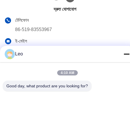
দ্রুত যোগাযোগ
টেলিফোন
86-519-83553967
ই-মেইল
Leo@service-js.com
Leo
ঠিকানা
হাই-টেক ইন্ডাস্ট্রিয়াল পার্ক উজিন জোন, চাংঝু, জিয়াংসু প্রদেশ, চীন
4:10 AM
Good day, what product are you looking for?
গোপনীয়তা নীতি
|
সাইটম্যাপ
চীন ভাল মানের সিমেন্টিং ফ্লোট সরঞ্জাম সরবরাহকারী. কপিরাইট © 2023-2026 Jiangsu
Service Petroleum Technology Co., Ltd . সমস্ত অধিকার সংরক্ষিত.