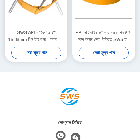
SWS API সার্টিফাইড 7"
API সার্টিফাইড ৫" ৭.৫২মিমি পিন টাইপ
15.88mm পিন টাইপ স্টপ কলার তেল
স্টপ কলার সেরা বিক্রিত SWS হাই
ও গ্যাস কেসিং সেন্ট্রালাইজার
কার্বন স্টিল মুভমেন্ট লিমিটার কেসিং
সেরা মূল্য পান
সেরা মূল্য পান
অ্যাপ্লিকেশনের জন্য 1 বছরের ওয়ারেন্টি
সেন্ট্রালাইজারদের জন্য
সোশ্যাল মিডিয়া