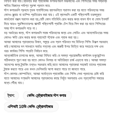
নিশ্চিত করা যায়।ব্যবহার করা প্যাকেজিং উপকরণগুলি উচ্চমানের এবং শিপিংয়ের সময় সম্ভাব্য
ক্ষতির বিরুদ্ধে পর্যাপ্ত সুরক্ষা প্রদান করে.
স্টপ কলারগুলি প্রথমে পৃথক প্লাস্টিকের ব্যাগগুলিতে স্থাপন করা হয় যাতে পরিবহনের সময়
কোনও স্ক্র্যাচ বা ডাম্পিং প্রতিরোধ করা যায়। এই ব্যাগগুলি একটি শক্তিশালী তরঙ্গযুক্ত
কার্ডবোর্ড বাক্সে স্থাপন করা হয়,যেটি কোন গতিবিধি রোধ করার জন্য বাবল র্যাপ বা ফোম ইনসার্ট
দিয়ে আরও সুরক্ষিততারপর বাক্সটি শক্তিশালী প্যাকিং টেপ দিয়ে সিল করা হয় যাতে শিপিংয়ের
সময় স্টপ কলারগুলি পড়ে না।
বড় অর্ডারের জন্য, স্টপ কলারগুলি সহজ পরিবহনের জন্য এবং লোডিং এবং আনলোডিংয়ের সময়
কোনও ক্ষতি রোধ করার জন্য প্যালেটে স্ট্যাক এবং প্যাক করা হয়।
আমরা আমাদের গ্রাহকদের বিমান, সমুদ্র এবং স্থল পরিবহন সহ বিভিন্ন শিপিং বিকল্প সরবরাহ
করি।আমাদের দল সাবধানে অর্ডার গন্তব্য এবং জরুরী উপর ভিত্তি করে সবচেয়ে দক্ষ এবং
খরচ কার্যকর শিপিং পদ্ধতি নির্বাচন করে.
আন্তর্জাতিক চালানের জন্য, আমরা নিশ্চিত করি যে সমস্ত প্রয়োজনীয় কাস্টমস ডকুমেন্টেশন
সঠিকভাবে পূরণ করা হয় যাতে কোনও বিলম্ব বা অতিরিক্ত চার্জ এড়ানো যায়। আমরা সমস্ত
আদেশের জন্য ট্র্যাকিং তথ্যও সরবরাহ করি,যাতে আমাদের গ্রাহকরা সহজেই তাদের প্যাকেজ
ট্র্যাক করতে পারে এবং কখন ডেলিভারি আশা করতে পারে তা জানতে পারে.
স্টপ কোলার কোম্পানিতে, আমরা সর্বোত্তম প্যাকেজিং এবং শিপিং সেবা প্রদানের চেষ্টা করি
যাতে আমাদের পণ্যগুলি আমাদের গ্রাহকদের কাছে নিখুঁত অবস্থায় এবং প্রত্যাশিত সময়ের
মধ্যে পৌঁছে যায়।
ট্যাগ:
কেসিং সেন্ট্রালাইজার স্টপ কলার
এপিআই 10ডি কেসিং সেন্ট্রালাইজার