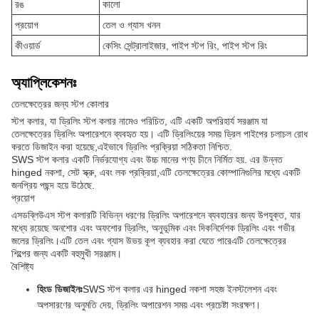
রঙ
কালো
প্রয়োগ
তেল ও গ্যাস খনন
কীওয়ার্ড
কেসিং সেন্ট্রালাইজার, পাইপ স্টপ রিং, পাইপ স্টপ রিং
অ্যাপ্লিকেশনঃ
তেলক্ষেত্রের জন্য স্টপ কোলার
স্টপ কলার, যা ড্রিলিং স্টপ কলার নামেও পরিচিত, এটি একটি অপরিহার্য সরঞ্জাম যা
তেলক্ষেত্রের ড্রিলিং অপারেশনে ব্যবহৃত হয়। এটি ড্রিলিংয়ের সময় ড্রিল পাইপের চলাচল রোধ
করতে ডিজাইন করা হয়েছে,এইভাবে ড্রিলিং প্রক্রিয়া সঠিকতা নিশ্চিত.
SWS স্টপ কলার একটি নির্ভরযোগ্য এবং উচ্চ মানের পণ্য চীনে নির্মিত হয়. এর উন্নত
hinged নকশা, সেট স্ক্রু, এবং লক প্রক্রিয়া,এটি তেলক্ষেত্রের কোম্পানিগুলির মধ্যে একটি
জনপ্রিয় পছন্দ হয়ে উঠেছে.
প্রয়োগ
এসডব্লিউএস স্টপ কলারটি বিভিন্ন ধরণের ড্রিলিং অপারেশনে ব্যবহারের জন্য উপযুক্ত, যার
মধ্যে রয়েছে অনশোর এবং অফশোর ড্রিলিং, অনুভূমিক এবং দিকনির্দেশক ড্রিলিং এবং গভীর
জলের ড্রিলিং।এটি তেল এবং গ্যাস উভয় কূপ ব্যবহার করা যেতে পারেএটি তেলক্ষেত্রের
শিল্পের জন্য একটি বহুমুখী সরঞ্জাম।
বৈশিষ্ট্য
হিংড ডিজাইনঃ
SWS স্টপ কলার এর hinged নকশা সহজ ইনস্টলেশন এবং
অপসারণের অনুমতি দেয়, ড্রিলিং অপারেশন সময় এবং প্রচেষ্টা সংরক্ষণ।