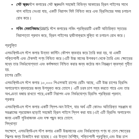
সেট স্ক্রুঃ
স্টপ কলারের সেট স্ক্রুগুলি সহজেই বিভিন্ন আকারের ড্রিল পাইপের সাথে
খাপ খাইয়ে নেওয়া যায়, একটি নিরাপদ ফিট নিশ্চিত করে এবং ড্রিলিংয়ের সময় চলাচল
রোধ করে।
লকিং মেকানিজমঃ
SWS স্টপ কলারের লকিং প্রক্রিয়াটি একটি অতিরিক্ত স্তরের
নিরাপত্তা প্রদান করে, ড্রিল পাইপের দুর্ঘটনাক্রমে মুক্তি বা চলাচল রোধ করে।
প্রযুক্তি
এসডব্লিউএস স্টপ কলার উন্নত কাস্টিং কৌশল ব্যবহার করে তৈরি করা হয়, যা একটি
শক্তিশালী এবং টেকসই পণ্য নিশ্চিত করে।এটি উচ্চ মানের উপকরণ থেকে তৈরি এবং ক্ষেত্রের
মধ্যে তার নির্ভরযোগ্যতা এবং কর্মক্ষমতা নিশ্চিত করার জন্য কঠোর মান নিয়ন্ত্রণ ব্যবস্থা গৃহীত
হয়.
চাপের রেটিং
এসডব্লিউএস স্টপ কলার ১০,০০০ পিএসআই চাপের রেটিং আছে, এটি উচ্চ চাপের ড্রিলিং
অপারেশনে ব্যবহারের জন্য উপযুক্ত করে তোলে। এটি চরম চাপ সহ্য করতে পারে এবং তার
অখণ্ডতা বজায় রাখতে পারে,একটি নিরাপদ এবং নির্ভরযোগ্য ড্রিলিং প্রক্রিয়া প্রদান.
প্রকার
এসডব্লিউএস স্টপ কলার একটি স্লিপ-অন টাইপ, যার অর্থ এটি কোনও অতিরিক্ত সরঞ্জাম বা
সরঞ্জামের প্রয়োজন ছাড়াই সহজেই ড্রিল পাইপে স্লিপ করা যায়।এই এটি ড্রিলিং অপারেশন
জন্য একটি সুবিধাজনক এবং দক্ষ পছন্দ করে তোলে.
সিদ্ধান্ত
সংক্ষেপে, এসডব্লিউএস স্টপ কলার একটি উচ্চমানের এবং নির্ভরযোগ্য পণ্য যা তেল ক্ষেত্রের
শিল্পের জন্য ডিজাইন করা হয়েছে। এর উন্নত বৈশিষ্ট্য, শক্তিশালী প্রযুক্তি,এবং উচ্চ চাপ