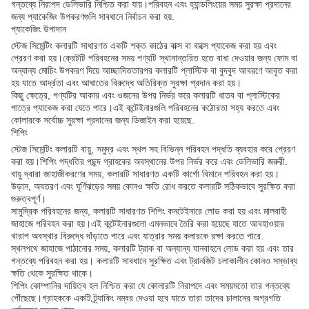
গন্তব্যে নিরাপদ ডেলিভারি নিশ্চিত করা যায়।পরিবহন এবং হ্যান্ডলিংয়ের সময় সুরক্ষা প্রদানের
জন্য প্যাকেজিং উপকরণগুলি সাবধানে নির্বাচন করা হয়.
প্যাকেজিং উপাদান
স্টেজ সিমেন্টিং কলারটি সাধারণত একটি শক্ত কাঠের বাক্স বা বাক্সে প্যাকেজ করা হয় এবং
প্রেরণ করা হয়।ক্রেটটি পরিবহনের সময় পণ্যটি স্থানান্তরিত হতে বাধা দেওয়ার জন্য ফোম বা
অন্যান্য মোচিং উপকরণ দিয়ে আচ্ছাদিততারপর কলারটি প্লাস্টিক বা বুদবুদ আবরণে আবৃত করা
হয় যাতে আর্দ্রতা এবং আঘাতের বিরুদ্ধে অতিরিক্ত সুরক্ষা প্রদান করা হয়।
কিছু ক্ষেত্রে, পণ্যটির আকার এবং ওজনের উপর নির্ভর করে কলারটি ধাতব বা প্লাস্টিকের
পাত্রে প্যাকেজ করা যেতে পারে।এই কন্টেইনারগুলি পরিবহনের কঠোরতা সহ্য করতে এবং
কোলারকে সর্বোচ্চ সুরক্ষা প্রদানের জন্য ডিজাইন করা হয়েছে.
শিপিং
স্টেজ সিমেন্টিং কলারটি বায়ু, সমুদ্র এবং স্থল সহ বিভিন্ন পরিবহন পদ্ধতি ব্যবহার করে প্রেরণ
করা হয়।শিপিং পদ্ধতির পছন্দ গ্রাহকের অবস্থানের উপর নির্ভর করে এবং ডেলিভারি জরুরী.
বায়ু দ্বারা জাহাজীকরণের সময়, কলারটি সাধারণত একটি কার্গো বিমানে পরিবহন করা হয়।
উড়ান, অবতরণ এবং ঘূর্ণিঝড়ের সময় কোনও ক্ষতি রোধ করতে কলারটি সঠিকভাবে সুরক্ষিত করা
গুরুত্বপূর্ণ।
সামুদ্রিক পরিবহনের জন্য, কলারটি সাধারণত শিপিং কনটেইনারে লোড করা হয় এবং মালবাহী
জাহাজে পরিবহন করা হয়।এই কন্টেইনারগুলো এমনভাবে তৈরি করা হয়েছে যাতে আবহাওয়ার
খারাপ অবস্থার বিরুদ্ধে দাঁড়াতে পারে এবং যাত্রার সময় কলারকে রক্ষা করতে পারে.
স্থলপথে জাহাজে পাঠানোর সময়, কলারটি ট্রাক বা অন্যান্য যানবাহনে লোড করা হয় এবং তার
গন্তব্যে পরিবহন করা হয়। কলারটি সাবধানে সুরক্ষিত এবং ট্রানজিট চলাকালীন কোনও সম্ভাব্য
ক্ষতি থেকে সুরক্ষিত থাকে।
শিপিং কোম্পানির দায়িত্ব হল নিশ্চিত করা যে কোলারটি নিরাপদে এবং সময়মতো তার গন্তব্যে
পৌঁছেছে।গ্রাহককে একটি ট্র্যাকিং নম্বর দেওয়া হবে যাতে তারা তাদের চালানের অগ্রগতি