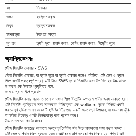
রঙ
সিলভার
ওজন
ব্যক্তিগতকৃত
দৈর্ঘ্য
ব্যক্তিগতকৃত
তাপমাত্রা
উচ্চ তাপমাত্রা
মূল শব্দ
ফ্ল্যাট জুতা, ফ্ল্যাট কলার, কেসিং ফ্ল্যাট কলার, সিমেন্টিং জুতা
অ্যাপ্লিকেশনঃ
স্টেজ সিমেন্টিং কোলার - SWS
স্টেজ সিমেন্টিং কোলার, যা ফ্ল্যাট জুতা বা ফ্ল্যাট কোলার নামেও পরিচিত, এটি তেল ও গ্যাস
শিল্পে একটি গুরুত্বপূর্ণ পণ্য। এটি চীনে SWS দ্বারা ডিজাইন এবং উত্পাদিত হয়,উচ্চ মানের
উপকরণ এবং উন্নত প্রযুক্তির সঙ্গে.
তেল ও গ্যাস শিল্পে প্রয়োগ
স্টেজ সিমেন্টিং কলার প্রধানত তেল ও গ্যাস শিল্পে সিমেন্টিং অপারেশনগুলির জন্য ব্যবহৃত হয়।
এটি সিমেন্টিং প্রক্রিয়ার সময় সফলভাবে বিচ্ছিন্নতা এবং wellbore সুরক্ষা নিশ্চিত একটি
গুরুত্বপূর্ণ ভূমিকা পালন করেএটি হাউজিং স্ট্রিংয়ের একটি গুরুত্বপূর্ণ উপাদান, যা সম্ভাব্য ঝুঁকি
বা ক্ষতির বিরুদ্ধে একটি নির্ভরযোগ্য বাধা প্রদান করে।
উচ্চ তাপমাত্রা প্রতিরোধের
স্টেজ সিমেন্টিং কলারের অন্যতম গুরুত্বপূর্ণ বৈশিষ্ট্য হ'ল উচ্চ তাপমাত্রা সহ্য করার ক্ষমতা।
এটি তেল ও গ্যাস শিল্পে ব্যবহৃত হওয়ায় এটি চরম তাপ এবং চাপের শিকার হয়।পণ্যটি এই