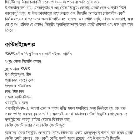
সিমেন্টিং প্রক্রিয়া চলাকালীন কোনও সম্ভাব্য পতন বা ক্ষতি রোধ করে.
উপসংহারে বলা যায়, এসডব্লিউএস-এর স্টেজ সিমেন্টিং কোলার একটি তেল ও গ্যাস শিল্পে
গুরুত্বপূর্ণ পণ্য, যা উচ্চ তাপমাত্রা সহ্য করতে এবং সিমেন্টিং অপারেশন চলাকালীন একটি
নির্ভরযোগ্য বাধা প্রদানের জন্য ডিজাইন করা হয়েছে।এর পোলিশ পৃষ্ঠ, থ্রেডেড সংযোগ, এবং
রৌপ্য রঙ এটিকে যে কোনও সিমেন্টিং অ্যাপ্লিকেশনের জন্য একটি টেকসই এবং দক্ষ পছন্দ করে
তোলে।
কাস্টমাইজেশনঃ
SWS স্টেজ সিমেন্টিং কলার কাস্টমাইজড সার্ভিস
পণ্যঃ স্টেজ সিমেন্টিং কলার
ব্র্যান্ড নামঃ SWS
উৎপত্তিস্থল: চীন
প্যাকেজঃ কাঠের কেস
দৈর্ঘ্যঃ কাস্টমাইজড
চাপ: উচ্চ চাপ
ওজনঃ কাস্টমাইজড
ওয়ারেন্টিঃ ১ বছর
এসডব্লিউএস-এ, আমরা তেল ও গ্যাস খনির সফল সমাপ্তির জন্য নির্ভরযোগ্য এবং দক্ষ
সরঞ্জামগুলির গুরুত্ব বুঝতে পারি। এজন্যই আমরা আমাদের স্টেজ সিমেন্টিং কলার,আমাদের
ক্লায়েন্টদের অনন্য চাহিদা মেটাতে ডিজাইন করা.
কেসিং ফ্লোট কলার এবং কেসিং ফ্লোট জুতা
আমাদের স্টেজ সিমেন্টিং কোলারটি কেসিং স্ট্রিংয়ের একটি গুরুত্বপূর্ণ উপাদান, যার মধ্যে একটি
কেসিং ফ্ল্যাট কোলার এবং একটি কেসিং ফ্ল্যাট জুতো রয়েছে।এই উপাদানগুলি সিমেন্টিং