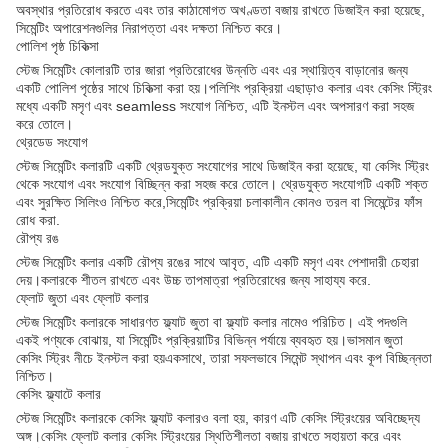
অবস্থার প্রতিরোধ করতে এবং তার কাঠামোগত অখণ্ডতা বজায় রাখতে ডিজাইন করা হয়েছে,
সিমেন্টিং অপারেশনগুলির নিরাপত্তা এবং দক্ষতা নিশ্চিত করে।
পোলিশ পৃষ্ঠ চিকিত্সা
স্টেজ সিমেন্টিং কোলারটি তার জারা প্রতিরোধের উন্নতি এবং এর স্থায়িত্ব বাড়ানোর জন্য
একটি পোলিশ পৃষ্ঠের সাথে চিকিত্সা করা হয়।পলিশিং প্রক্রিয়া এছাড়াও কলার এবং কেসিং স্ট্রিং
মধ্যে একটি মসৃণ এবং seamless সংযোগ নিশ্চিত, এটি ইনস্টল এবং অপসারণ করা সহজ
করে তোলে।
থ্রেডেড সংযোগ
স্টেজ সিমেন্টিং কলারটি একটি থ্রেডযুক্ত সংযোগের সাথে ডিজাইন করা হয়েছে, যা কেসিং স্ট্রিং
থেকে সংযোগ এবং সংযোগ বিচ্ছিন্ন করা সহজ করে তোলে। থ্রেডযুক্ত সংযোগটি একটি শক্ত
এবং সুরক্ষিত সিলিংও নিশ্চিত করে,সিমেন্টিং প্রক্রিয়া চলাকালীন কোনও তরল বা সিমেন্টের ফাঁস
রোধ করা.
রৌপ্য রঙ
স্টেজ সিমেন্টিং কলার একটি রৌপ্য রঙের সাথে আবৃত, এটি একটি মসৃণ এবং পেশাদারী চেহারা
দেয়।কলারকে শীতল রাখতে এবং উচ্চ তাপমাত্রা প্রতিরোধের জন্য সাহায্য করে.
ফ্লোট জুতা এবং ফ্লোট কলার
স্টেজ সিমেন্টিং কলারকে সাধারণত ফ্ল্যাট জুতা বা ফ্ল্যাট কলার নামেও পরিচিত। এই পদগুলি
একই পণ্যকে বোঝায়, যা সিমেন্টিং প্রক্রিয়াটির বিভিন্ন পর্যায়ে ব্যবহৃত হয়।ভাসমান জুতা
কেসিং স্ট্রিং নীচে ইনস্টল করা হয়একসাথে, তারা সফলভাবে সিমেন্ট স্থাপন এবং কূপ বিচ্ছিন্নতা
নিশ্চিত।
কেসিং ফ্ল্যাটে কলার
স্টেজ সিমেন্টিং কলারকে কেসিং ফ্ল্যাট কলারও বলা হয়, কারণ এটি কেসিং স্ট্রিংয়ের অবিচ্ছেদ্য
অঙ্গ।কেসিং ফ্লোট কলার কেসিং স্ট্রিংয়ের স্থিতিশীলতা বজায় রাখতে সহায়তা করে এবং