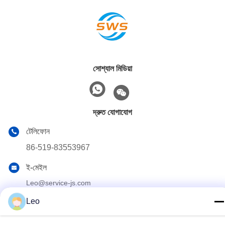
সোশ্যাল মিডিয়া
দ্রুত যোগাযোগ
টেলিফোন
86-519-83553967
ই-মেইল
Leo@service-js.com
Leo
ঠিকানা
হাই-টেক ইন্ডাস্ট্রিয়াল পার্ক উজিন জোন, চাংঝু, জিয়াংসু প্রদেশ, চীন