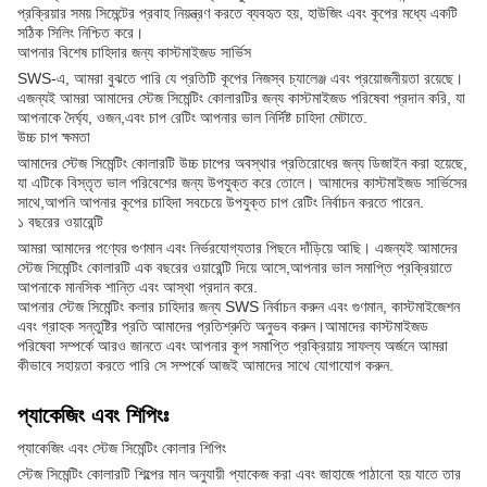
প্রক্রিয়ার সময় সিমেন্টের প্রবাহ নিয়ন্ত্রণ করতে ব্যবহৃত হয়, হাউজিং এবং কূপের মধ্যে একটি
সঠিক সিলিং নিশ্চিত করে।
আপনার বিশেষ চাহিদার জন্য কাস্টমাইজড সার্ভিস
SWS-এ, আমরা বুঝতে পারি যে প্রতিটি কূপের নিজস্ব চ্যালেঞ্জ এবং প্রয়োজনীয়তা রয়েছে।
এজন্যই আমরা আমাদের স্টেজ সিমেন্টিং কোলারটির জন্য কাস্টমাইজড পরিষেবা প্রদান করি, যা
আপনাকে দৈর্ঘ্য, ওজন,এবং চাপ রেটিং আপনার ভাল নির্দিষ্ট চাহিদা মেটাতে.
উচ্চ চাপ ক্ষমতা
আমাদের স্টেজ সিমেন্টিং কোলারটি উচ্চ চাপের অবস্থার প্রতিরোধের জন্য ডিজাইন করা হয়েছে,
যা এটিকে বিস্তৃত ভাল পরিবেশের জন্য উপযুক্ত করে তোলে। আমাদের কাস্টমাইজড সার্ভিসের
সাথে,আপনি আপনার কূপের চাহিদা সবচেয়ে উপযুক্ত চাপ রেটিং নির্বাচন করতে পারেন.
১ বছরের ওয়ারেন্টি
আমরা আমাদের পণ্যের গুণমান এবং নির্ভরযোগ্যতার পিছনে দাঁড়িয়ে আছি। এজন্যই আমাদের
স্টেজ সিমেন্টিং কোলারটি এক বছরের ওয়ারেন্টি দিয়ে আসে,আপনার ভাল সমাপ্তি প্রক্রিয়াতে
আপনাকে মানসিক শান্তি এবং আস্থা প্রদান করে.
আপনার স্টেজ সিমেন্টিং কলার চাহিদার জন্য SWS নির্বাচন করুন এবং গুণমান, কাস্টমাইজেশন
এবং গ্রাহক সন্তুষ্টির প্রতি আমাদের প্রতিশ্রুতি অনুভব করুন।আমাদের কাস্টমাইজড
পরিষেবা সম্পর্কে আরও জানতে এবং আপনার কূপ সমাপ্তি প্রক্রিয়ায় সাফল্য অর্জনে আমরা
কীভাবে সহায়তা করতে পারি সে সম্পর্কে আজই আমাদের সাথে যোগাযোগ করুন.
প্যাকেজিং এবং শিপিংঃ
প্যাকেজিং এবং স্টেজ সিমেন্টিং কোলার শিপিং
স্টেজ সিমেন্টিং কোলারটি শিল্পের মান অনুযায়ী প্যাকেজ করা এবং জাহাজে পাঠানো হয় যাতে তার