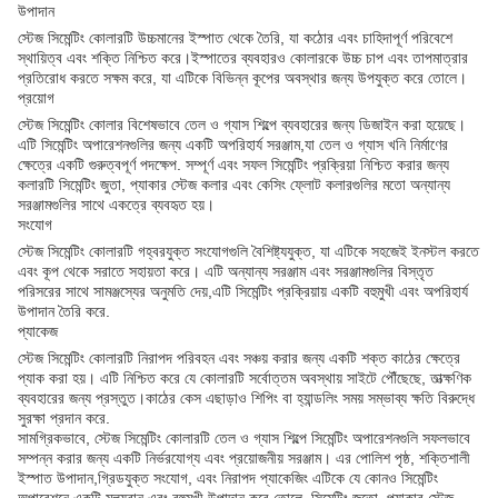
উপাদান
স্টেজ সিমেন্টিং কোলারটি উচ্চমানের ইস্পাত থেকে তৈরি, যা কঠোর এবং চাহিদাপূর্ণ পরিবেশে
স্থায়িত্ব এবং শক্তি নিশ্চিত করে।ইস্পাতের ব্যবহারও কোলারকে উচ্চ চাপ এবং তাপমাত্রার
প্রতিরোধ করতে সক্ষম করে, যা এটিকে বিভিন্ন কূপের অবস্থার জন্য উপযুক্ত করে তোলে।
প্রয়োগ
স্টেজ সিমেন্টিং কোলার বিশেষভাবে তেল ও গ্যাস শিল্পে ব্যবহারের জন্য ডিজাইন করা হয়েছে।
এটি সিমেন্টিং অপারেশনগুলির জন্য একটি অপরিহার্য সরঞ্জাম,যা তেল ও গ্যাস খনি নির্মাণের
ক্ষেত্রে একটি গুরুত্বপূর্ণ পদক্ষেপ. সম্পূর্ণ এবং সফল সিমেন্টিং প্রক্রিয়া নিশ্চিত করার জন্য
কলারটি সিমেন্টিং জুতা, প্যাকার স্টেজ কলার এবং কেসিং ফ্লোট কলারগুলির মতো অন্যান্য
সরঞ্জামগুলির সাথে একত্রে ব্যবহৃত হয়।
সংযোগ
স্টেজ সিমেন্টিং কোলারটি গহ্বরযুক্ত সংযোগগুলি বৈশিষ্ট্যযুক্ত, যা এটিকে সহজেই ইনস্টল করতে
এবং কূপ থেকে সরাতে সহায়তা করে। এটি অন্যান্য সরঞ্জাম এবং সরঞ্জামগুলির বিস্তৃত
পরিসরের সাথে সামঞ্জস্যের অনুমতি দেয়,এটি সিমেন্টিং প্রক্রিয়ায় একটি বহুমুখী এবং অপরিহার্য
উপাদান তৈরি করে.
প্যাকেজ
স্টেজ সিমেন্টিং কোলারটি নিরাপদ পরিবহন এবং সঞ্চয় করার জন্য একটি শক্ত কাঠের ক্ষেত্রে
প্যাক করা হয়। এটি নিশ্চিত করে যে কোলারটি সর্বোত্তম অবস্থায় সাইটে পৌঁছেছে, তাত্ক্ষণিক
ব্যবহারের জন্য প্রস্তুত।কাঠের কেস এছাড়াও শিপিং বা হ্যান্ডলিং সময় সম্ভাব্য ক্ষতি বিরুদ্ধে
সুরক্ষা প্রদান করে.
সামগ্রিকভাবে, স্টেজ সিমেন্টিং কোলারটি তেল ও গ্যাস শিল্পে সিমেন্টিং অপারেশনগুলি সফলভাবে
সম্পন্ন করার জন্য একটি নির্ভরযোগ্য এবং প্রয়োজনীয় সরঞ্জাম। এর পোলিশ পৃষ্ঠ, শক্তিশালী
ইস্পাত উপাদান,গ্রিডযুক্ত সংযোগ, এবং নিরাপদ প্যাকেজিং এটিকে যে কোনও সিমেন্টিং