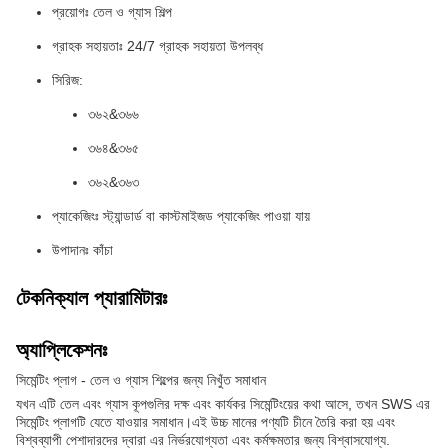
প্রয়োগঃ তেল ও গ্যাস শিল্প
গ্রাহক সহায়তাঃ 24/7 গ্রাহক সহায়তা উপলব্ধ
সিরিজ:
৩৬২&৩৬৬
৩৬৪&৩৬৫
৩৬২&৩৬৩
প্যাকেজিংঃ স্ট্যান্ডার্ড বা কাস্টমাইজড প্যাকেজিং পাওয়া যায়
উপাদানঃ কাঁচা
টেকনিক্যাল প্যারামিটারঃ
অ্যাপ্লিকেশনঃ
সিমেন্টিং প্লাগ - তেল ও গ্যাস শিল্পের জন্য নিখুঁত সমাধান
যখন এটি তেল এবং গ্যাস কূপগুলির দক্ষ এবং কার্যকর সিমেন্টিংয়ের কথা আসে, তখন SWS এর
সিমেন্টিং প্লাগটি যেতে যাওয়ার সমাধান।এই উচ্চ মানের পণ্যটি চীনে তৈরি করা হয় এবং
বিশ্বব্যাপী পেশাদারদের দ্বারা এর নির্ভরযোগ্যতা এবং কর্মক্ষমতার জন্য বিশ্বাসযোগ্য.