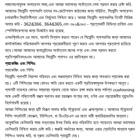
সমালোচনামূলক অপারেশন সময়,এবং আমরা যথাসাধ্য সর্বোত্তম সেবা প্রদান করার চেষ্টা করি.
আমাদের সিমেন্টিং প্লাগগুলি তাদের নন-রোটেশনাল কাঠামোর জন্য পরিচিত, সিমেন্টিং অপারেশন
চলাকালীন স্থিতিশীলতা এবং নির্ভুলতা নিশ্চিত করে। আমরা সিমেন্টিং প্লাগগুলির তিনটি সিরিজ
অফার করি - 362&366, 364&365,এবং ৩৬২&৩৬৩ - প্রত্যেকটি বিভিন্ন চাহিদা এবং
স্পেসিফিকেশনের জন্য ডিজাইন করা হয়েছে.
এসডব্লিউএস এর সাথে, আপনি বিশ্বাস করতে পারেন যে সিমেন্টিং প্লাগগুলির জন্য আমাদের
কাস্টমাইজড পরিষেবাগুলি আপনার প্রয়োজনীয়তা পূরণ করবে এবং আপনার প্রত্যাশা ছাড়িয়ে
যাবে।আমরা আমাদের ক্লায়েন্টদের সর্বোত্তম মানের পণ্য এবং সেবা প্রদান করতে
প্রতিশ্রুতিবদ্ধএবং আমাদের সিমেন্টিং প্লাগও এর ব্যতিক্রম নয়।
প্যাকেজিং এবং শিপিংঃ
প্যাকেজিং এবং শিপিং
সিমেন্টিং প্লাগটি নিরাপদ পরিবহন এবং সঞ্চয়স্থান নিশ্চিত করার জন্য সাবধানে প্যাকেজ করা
হয়। এটি শিপিংয়ের সময় কোনও ক্ষতি রোধ করতে একটি প্রতিরক্ষামূলক উপকরণে আবৃত।
প্লাগটি তারপরে কোনও সম্ভাব্য প্রভাব থেকে আরও রক্ষা করার জন্য পর্যাপ্ত cushioning
সঙ্গে একটি শক্তিশালী বাক্সে স্থাপন করা হয়বাক্সে পণ্যের নাম, বর্ণনা এবং প্রয়োজনীয় হ্যান্ডলিং
নির্দেশাবলী রয়েছে।
আমরা শিপিংয়ের জন্য দুটি বিকল্প অফার করিঃ স্ট্যান্ডার্ড এবং এক্সপ্রেসড। আমাদের স্ট্যান্ডার্ড
শিপিং পদ্ধতিটি ফেডেক্স, ইউপিএস, বা ডিএইচএল এর মতো নামী ক্যারিয়ারগুলির মাধ্যমে।
আনুমানিক ডেলিভারি সময় গন্তব্যের উপর নির্ভর করে পরিবর্তিত হতে পারেতবে আমরা যথাসময়ে
ডেলিভারি নিশ্চিত করার চেষ্টা করি। জরুরি অর্ডারের জন্য, আমরা এয়ার ফ্রেইটের মাধ্যমে দ্রুত
শিপিংও অফার করি, যা দ্রুত ডেলিভারি গ্যারান্টি দেয়।