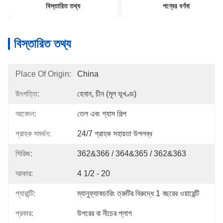
বিস্তারিত তথ্য
পণ্যের বর্ণনা
বিস্তারিত তথ্য
Place Of Origin:
China
উৎপত্তি:
হেনান, চীন (মূল ভূখণ্ড)
আবেদন:
তেল এবং গ্যাস শিল্প
গ্রাহক সমর্থন:
24/7 গ্রাহক সহায়তা উপলব্ধ
সিরিজ:
362&366 / 364&365 / 362&363
আকার:
4 1/2 - 20
গ্যারান্টি:
ম্যানুফ্যাকচারিং ত্রুটির বিরুদ্ধে 1 বছরের ওয়ারেন্টি
প্রকার:
উপরের বা নীচের প্লাগ