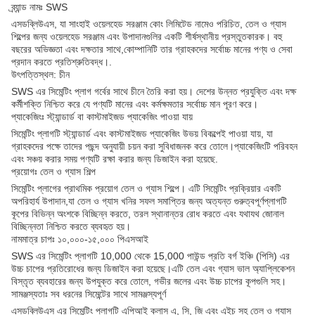
ব্র্যান্ড নামঃ SWS
এসডব্লিউএস, যা সাংহাই ওয়েলহেড সরঞ্জাম কোং লিমিটেড নামেও পরিচিত, তেল ও গ্যাস
শিল্পের জন্য ওয়েলহেড সরঞ্জাম এবং উপাদানগুলির একটি শীর্ষস্থানীয় প্রস্তুতকারক। বহু
বছরের অভিজ্ঞতা এবং দক্ষতার সাথে,কোম্পানিটি তার গ্রাহকদের সর্বোচ্চ মানের পণ্য ও সেবা
প্রদান করতে প্রতিশ্রুতিবদ্ধ।.
উৎপত্তিস্থল: চীন
SWS এর সিমেন্টিং প্লাগ গর্বের সাথে চীনে তৈরি করা হয়। দেশের উন্নত প্রযুক্তি এবং দক্ষ
কর্মীশক্তি নিশ্চিত করে যে পণ্যটি মানের এবং কর্মক্ষমতার সর্বোচ্চ মান পূরণ করে।
প্যাকেজিংঃ স্ট্যান্ডার্ড বা কাস্টমাইজড প্যাকেজিং পাওয়া যায়
সিমেন্টিং প্লাগটি স্ট্যান্ডার্ড এবং কাস্টমাইজড প্যাকেজিং উভয় বিকল্পেই পাওয়া যায়, যা
গ্রাহকদের পক্ষে তাদের পছন্দ অনুযায়ী চয়ন করা সুবিধাজনক করে তোলে।প্যাকেজিংটি পরিবহন
এবং সঞ্চয় করার সময় পণ্যটি রক্ষা করার জন্য ডিজাইন করা হয়েছে.
প্রয়োগঃ তেল ও গ্যাস শিল্প
সিমেন্টিং প্লাগের প্রাথমিক প্রয়োগ তেল ও গ্যাস শিল্পে। এটি সিমেন্টিং প্রক্রিয়ার একটি
অপরিহার্য উপাদান,যা তেল ও গ্যাস খনির সফল সমাপ্তির জন্য অত্যন্ত গুরুত্বপূর্ণপ্লাগটি
কূপের বিভিন্ন অংশকে বিচ্ছিন্ন করতে, তরল স্থানান্তর রোধ করতে এবং যথাযথ জোনাল
বিচ্ছিন্নতা নিশ্চিত করতে ব্যবহৃত হয়।
নামমাত্র চাপঃ ১০,০০০-১৫,০০০ পিএসআই
SWS এর সিমেন্টিং প্লাগটি 10,000 থেকে 15,000 পাউন্ড প্রতি বর্গ ইঞ্চি (পিসি) এর
উচ্চ চাপের প্রতিরোধের জন্য ডিজাইন করা হয়েছে।এটি তেল এবং গ্যাস ভাল অ্যাপ্লিকেশন
বিস্তৃত ব্যবহারের জন্য উপযুক্ত করে তোলে, গভীর জলের এবং উচ্চ চাপের কূপগুলি সহ।
সামঞ্জস্যতাঃ সব ধরনের সিমেন্টের সাথে সামঞ্জস্যপূর্ণ
এসডব্লিউএস এর সিমেন্টিং প্লাগটি এপিআই ক্লাস এ, সি, জি এবং এইচ সহ তেল ও গ্যাস