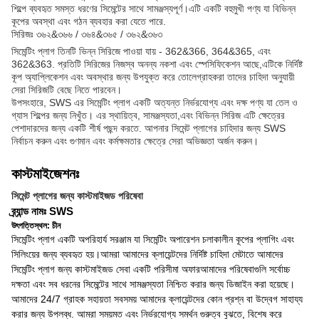
শিল্পে ব্যবহৃত সমস্ত ধরণের সিমেন্টের সাথে সামঞ্জস্যপূর্ণ।এটি একটি বহুমুখী পণ্য যা বিভিন্ন
কূপের অবস্থা এবং গঠন ব্যবহার করা যেতে পারে.
সিরিজঃ ৩৬২&৩৬৬ / ৩৬৪&৩৬৫ / ৩৬২&৩৬৩
সিমেন্টিং প্লাগ তিনটি ভিন্ন সিরিজে পাওয়া যায় - 362&366, 364&365, এবং
362&363. প্রতিটি সিরিজের নিজস্ব অনন্য নকশা এবং স্পেসিফিকেশন আছে,এটিকে নির্দিষ্ট
কূপ অ্যাপ্লিকেশন এবং অবস্থার জন্য উপযুক্ত করে তোলেগ্রাহকরা তাদের চাহিদা অনুযায়ী
সেরা সিরিজটি বেছে নিতে পারবেন।
উপসংহারে, SWS এর সিমেন্টিং প্লাগ একটি অত্যন্ত নির্ভরযোগ্য এবং দক্ষ পণ্য যা তেল ও
গ্যাস শিল্পের জন্য নিখুঁত। এর স্থায়িত্ব, সামঞ্জস্যতা,এবং বিভিন্ন সিরিজ এটি ক্ষেত্রের
পেশাদারদের জন্য একটি শীর্ষ পছন্দ করতে. আপনার সিমেন্ট প্লাগের চাহিদার জন্য SWS
নির্বাচন করুন এবং গুণমান এবং কর্মক্ষমতার ক্ষেত্রে সেরা অভিজ্ঞতা অর্জন করুন।
কাস্টমাইজেশনঃ
সিমেন্ট প্লাগের জন্য কাস্টমাইজড পরিষেবা
ব্র্যান্ড নামঃ SWS
উৎপত্তিস্থল: চীন
সিমেন্টিং প্লাগ একটি অপরিহার্য সরঞ্জাম যা সিমেন্টিং অপারেশন চলাকালীন কূপের প্লাগিং এবং
সিলিংয়ের জন্য ব্যবহৃত হয়।আমরা আমাদের ক্লায়েন্টদের নির্দিষ্ট চাহিদা মেটাতে আমাদের
সিমেন্টিং প্লাগ জন্য কাস্টমাইজড সেবা একটি পরিসীমা অফারআমাদের পরিষেবাগুলি সর্বোচ্চ
দক্ষতা এবং সব ধরনের সিমেন্টের সাথে সামঞ্জস্যতা নিশ্চিত করার জন্য ডিজাইন করা হয়েছে।
আমাদের 24/7 গ্রাহক সহায়তা সবসময় আমাদের ক্লায়েন্টদের কোন প্রশ্ন বা উদ্বেগ সাহায্য
করার জন্য উপলব্ধ. আমরা সময়মত এবং নির্ভরযোগ্য সমর্থন গুরুত্ব বুঝতে, বিশেষ করে