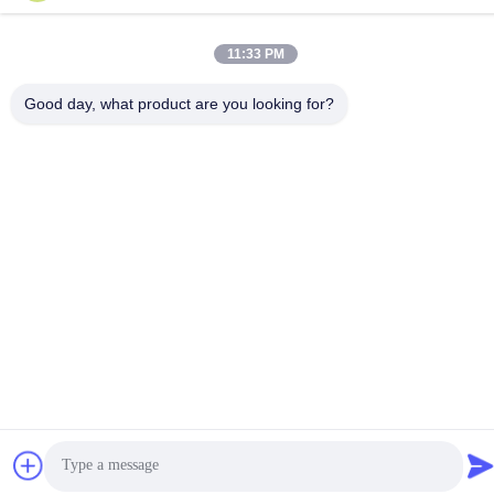
Leo@service-js.com
ঠিকানা
11:33 PM
হাই-টেক ইন্ডাস্ট্রিয়াল পার্ক উজিন জোন, চাংঝু, জিয়াংসু প্রদেশ, চীন
Good day, what product are you looking for?
গোপনীয়তা নীতি
|
সাইটম্যাপ
চীন ভাল মানের সিমেন্টিং ফ্লোট সরঞ্জাম সরবরাহকারী. কপিরাইট © 2023-2026 Jiangsu
Service Petroleum Technology Co., Ltd . সমস্ত অধিকার সংরক্ষিত.