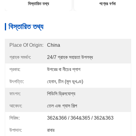
বিস্তারিত তথ্য
পণ্যের বর্ণনা
বিস্তারিত তথ্য
Place Of Origin:
China
গ্রাহক সমর্থন:
24/7 গ্রাহক সহায়তা উপলব্ধ
প্রকার:
উপরের বা নীচের প্লাগ
উৎপত্তি:
হেনান, চীন (মূল ভূখণ্ড)
ফাংশন:
পিডিসি ড্রিলযোগ্য
আবেদন:
তেল এবং গ্যাস শিল্প
সিরিজ:
362&366 / 364&365 / 362&363
উপাদান:
রাবার