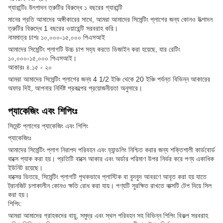
গ্যারান্টিঃ উৎপাদন ত্রুটির বিরুদ্ধে ১ বছরের গ্যারান্টি
মানের প্রতি আমাদের অঙ্গীকারের সাথে, আমরা আমাদের সিমেন্টিং প্লাগের জন্য কোনও উত্পাদন
ত্রুটির বিরুদ্ধে 1 বছরের ওয়ারেন্টি সরবরাহ করি।
নামমাত্র চাপঃ ১০,০০০-১৫,০০০ পিএসআই
আমাদের সিমেন্টিং প্লাগটি উচ্চ চাপ সহ্য করতে ডিজাইন করা হয়েছে, যার রেটিং
১০,০০০-১৫,০০০ পিএসআই।
আকারঃ ৪.১৫ - ২০
আমরা আমাদের সিমেন্টিং প্লাগের জন্য 4 1/2 ইঞ্চি থেকে 20 ইঞ্চি পর্যন্ত বিভিন্ন আকারের
অফার দিই, আপনার নির্দিষ্ট প্রকল্পের প্রয়োজনীয়তা অনুসারে।
প্যাকেজিং এবং শিপিংঃ
সিমেন্ট প্লাগের প্যাকেজিং এবং শিপিং
প্যাকেজিংঃ
আমাদের সিমেন্টিং প্লাগ নিরাপদ পরিবহন এবং হ্যান্ডলিং নিশ্চিত করার জন্য শক্তিশালী কার্ডবোর্ড
বাক্সে প্যাক করা হয়। প্রতিটি বাক্সে আকার এবং অর্ডার পরিমাণ উপর নির্ভর করে পণ্য একাধিক
ইউনিট রয়েছে।
বাক্সের ভিতরে, সিমেন্টিং প্লাগটি পৃথকভাবে প্লাস্টিক বা বুদবুদ আবরণে আবৃত করা হয় যাতে
ট্রানজিট চলাকালীন কোনও ক্ষতি রোধ করা যায়। পণ্যটি সুরক্ষিত রাখতে বাক্সটি টেপ দিয়ে সিল
করা হয়।
শিপিং:
আমরা আমাদের গ্রাহকদের বায়ু, সমুদ্র এবং স্থল পরিবহন সহ বিভিন্ন শিপিং বিকল্প সরবরাহ