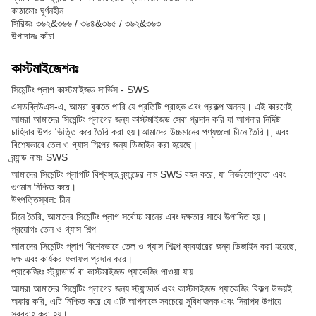
কাঠামোঃ ঘূর্ণনহীন
সিরিজঃ ৩৬২&৩৬৬ / ৩৬৪&৩৬৫ / ৩৬২&৩৬৩
উপাদানঃ কাঁচা
কাস্টমাইজেশনঃ
সিমেন্টিং প্লাগ কাস্টমাইজড সার্ভিস - SWS
এসডব্লিউএস-এ, আমরা বুঝতে পারি যে প্রতিটি গ্রাহক এবং প্রকল্প অনন্য। এই কারণেই
আমরা আমাদের সিমেন্টিং প্লাগের জন্য কাস্টমাইজড সেবা প্রদান করি যা আপনার নির্দিষ্ট
চাহিদার উপর ভিত্তি করে তৈরি করা হয়।আমাদের উচ্চমানের পণ্যগুলো চীনে তৈরি।, এবং
বিশেষভাবে তেল ও গ্যাস শিল্পের জন্য ডিজাইন করা হয়েছে।
ব্র্যান্ড নামঃ SWS
আমাদের সিমেন্টিং প্লাগটি বিশ্বস্ত ব্র্যান্ডের নাম SWS বহন করে, যা নির্ভরযোগ্যতা এবং
গুণমান নিশ্চিত করে।
উৎপত্তিস্থল: চীন
চীনে তৈরি, আমাদের সিমেন্টিং প্লাগ সর্বোচ্চ মানের এবং দক্ষতার সাথে উত্পাদিত হয়।
প্রয়োগঃ তেল ও গ্যাস শিল্প
আমাদের সিমেন্টিং প্লাগ বিশেষভাবে তেল ও গ্যাস শিল্পে ব্যবহারের জন্য ডিজাইন করা হয়েছে,
দক্ষ এবং কার্যকর ফলাফল প্রদান করে।
প্যাকেজিংঃ স্ট্যান্ডার্ড বা কাস্টমাইজড প্যাকেজিং পাওয়া যায়
আমরা আমাদের সিমেন্টিং প্লাগের জন্য স্ট্যান্ডার্ড এবং কাস্টমাইজড প্যাকেজিং বিকল্প উভয়ই
অফার করি, এটি নিশ্চিত করে যে এটি আপনাকে সবচেয়ে সুবিধাজনক এবং নিরাপদ উপায়ে
সরবরাহ করা হয়।