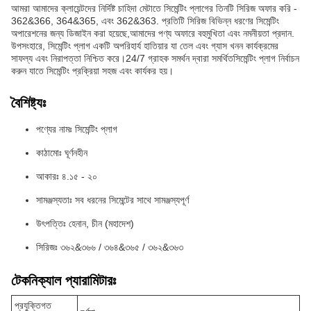
আমরা আমাদের ক্লায়েন্টদের নির্দিষ্ট চাহিদা মেটাতে সিমেন্টিং প্লাগের তিনটি সিরিজ অফার করি -
362&366, 364&365, এবং 362&363. প্রতিটি সিরিজ বিভিন্ন ধরণের সিমেন্টিং
অপারেশনের জন্য ডিজাইন করা হয়েছে,আমাদের পণ্য অফারে বহুমুখিতা এবং নমনীয়তা প্রদান.
উপসংহারে, সিমেন্টিং প্লাগ একটি অপরিহার্য হাতিয়ার যা তেল এবং গ্যাস খনন কার্যক্রমের
সাফল্য এবং নিরাপত্তা নিশ্চিত করে।24/7 গ্রাহক সমর্থন দ্বারা সমর্থিতসিমেন্টিং প্লাগ নির্বাচন
করুন যাতে সিমেন্টিং প্রক্রিয়া সহজ এবং কার্যকর হয়।
বৈশিষ্ট্যঃ
পণ্যের নামঃ সিমেন্টিং প্লাগ
কাঠামোঃ ঘূর্ণনহীন
আকারঃ ৪.১৫ - ২০
সামঞ্জস্যতাঃ সব ধরনের সিমেন্টের সাথে সামঞ্জস্যপূর্ণ
উৎপত্তিঃ হেনান, চীন (মহাদেশ)
সিরিজঃ ৩৬২&৩৬৬ / ৩৬৪&৩৬৫ / ৩৬২&৩৬৩
টেকনিক্যাল প্যারামিটারঃ
প্রযুক্তিগত