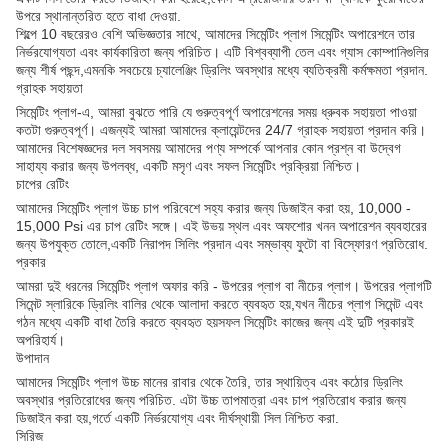
উপরে স্থানান্তরিত হতে বাধা দেওয়া.
শিল্পে 10 বছরেরও বেশি অভিজ্ঞতার সাথে, আমাদের সিমেন্টিং প্লাগ সিমেন্টিং অপারেশনে তার
নির্ভরযোগ্যতা এবং কার্যকারিতা জন্য পরিচিত। এটি বিশ্বব্যাপী তেল এবং গ্যাস কোম্পানিগুলির
জন্য শীর্ষ পছন্দ,এমনকি সবচেয়ে চ্যালেঞ্জিং ড্রিলিং অবস্থার মধ্যে ব্যতিক্রমী কর্মক্ষমতা প্রদান.
গ্রাহক সহায়তা
সিমেন্টিং প্লাগ-এ, আমরা বুঝতে পারি যে গুরুত্বপূর্ণ অপারেশনের সময় ধ্রুবক সহায়তা পাওয়া
কতটা গুরুত্বপূর্ণ। এজন্যই আমরা আমাদের ক্লায়েন্টদের 24/7 গ্রাহক সহায়তা প্রদান করি।
আমাদের বিশেষজ্ঞদের দল সবসময় আমাদের পণ্য সম্পর্কে আপনার কোন প্রশ্ন বা উদ্বেগ
সাহায্য করার জন্য উপলব্ধ, একটি মসৃণ এবং সফল সিমেন্টিং প্রক্রিয়া নিশ্চিত।
চাপের রেটিং
আমাদের সিমেন্টিং প্লাগ উচ্চ চাপ পরিবেশে সহ্য করার জন্য ডিজাইন করা হয়, 10,000 -
15,000 Psi এর চাপ রেটিং সঙ্গে। এই উভয় স্থল এবং অফশোর খনন অপারেশন ব্যবহারের
জন্য উপযুক্ত তোলে,একটি নিরাপদ সিলিং প্রদান এবং সম্ভাব্য ফুটো বা বিস্ফোরণ প্রতিরোধ.
প্রকার
আমরা দুই ধরনের সিমেন্টিং প্লাগ অফার করি - উপরের প্লাগ বা নীচের প্লাগ। উপরের প্লাগটি
সিমেন্ট স্লারিকে ড্রিলিং বালির থেকে আলাদা করতে ব্যবহৃত হয়,যখন নীচের প্লাগ সিমেন্ট এবং
গঠন মধ্যে একটি বাধা তৈরি করতে ব্যবহৃত হয়সফল সিমেন্টিং কাজের জন্য এই দুটি প্রকারই
অপরিহার্য।
উপাদান
আমাদের সিমেন্টিং প্লাগ উচ্চ মানের রাবার থেকে তৈরি, তার স্থায়িত্ব এবং কঠোর ড্রিলিং
অবস্থার প্রতিরোধের জন্য পরিচিত. এটা উচ্চ তাপমাত্রা এবং চাপ প্রতিরোধ করার জন্য
ডিজাইন করা হয়,গর্তে একটি নির্ভরযোগ্য এবং দীর্ঘস্থায়ী সিল নিশ্চিত করা.
সিরিজ