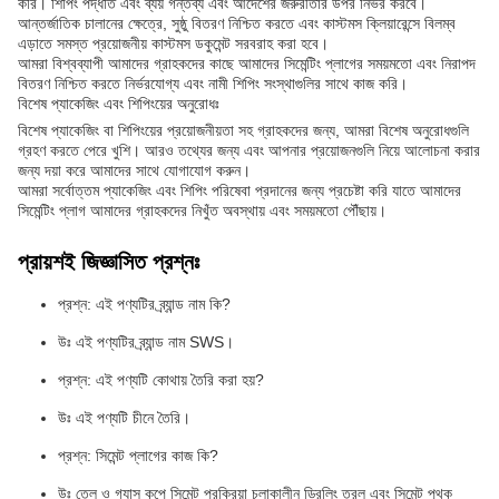
করি। শিপিং পদ্ধতি এবং ব্যয় গন্তব্য এবং আদেশের জরুরীতার উপর নির্ভর করবে।
আন্তর্জাতিক চালানের ক্ষেত্রে, সুষ্ঠু বিতরণ নিশ্চিত করতে এবং কাস্টমস ক্লিয়ারেন্সে বিলম্ব
এড়াতে সমস্ত প্রয়োজনীয় কাস্টমস ডকুমেন্ট সরবরাহ করা হবে।
আমরা বিশ্বব্যাপী আমাদের গ্রাহকদের কাছে আমাদের সিমেন্টিং প্লাগের সময়মতো এবং নিরাপদ
বিতরণ নিশ্চিত করতে নির্ভরযোগ্য এবং নামী শিপিং সংস্থাগুলির সাথে কাজ করি।
বিশেষ প্যাকেজিং এবং শিপিংয়ের অনুরোধঃ
বিশেষ প্যাকেজিং বা শিপিংয়ের প্রয়োজনীয়তা সহ গ্রাহকদের জন্য, আমরা বিশেষ অনুরোধগুলি
গ্রহণ করতে পেরে খুশি। আরও তথ্যের জন্য এবং আপনার প্রয়োজনগুলি নিয়ে আলোচনা করার
জন্য দয়া করে আমাদের সাথে যোগাযোগ করুন।
আমরা সর্বোত্তম প্যাকেজিং এবং শিপিং পরিষেবা প্রদানের জন্য প্রচেষ্টা করি যাতে আমাদের
সিমেন্টিং প্লাগ আমাদের গ্রাহকদের নিখুঁত অবস্থায় এবং সময়মতো পৌঁছায়।
প্রায়শই জিজ্ঞাসিত প্রশ্নঃ
প্রশ্ন: এই পণ্যটির ব্র্যান্ড নাম কি?
উঃ এই পণ্যটির ব্র্যান্ড নাম SWS।
প্রশ্ন: এই পণ্যটি কোথায় তৈরি করা হয়?
উঃ এই পণ্যটি চীনে তৈরি।
প্রশ্ন: সিমেন্ট প্লাগের কাজ কি?
উঃ তেল ও গ্যাস কূপে সিমেন্ট প্রক্রিয়া চলাকালীন ড্রিলিং তরল এবং সিমেন্ট পৃথক