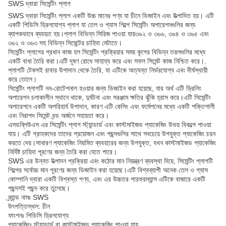
SWS দ্বারা সিমেন্টিং প্লাগ
SWS দ্বারা সিমেন্টিং প্লাগ একটি উচ্চ মানের পণ্য যা চীনে ডিজাইন এবং উত্পাদিত হয়। এটি
একটি পিডিসি ড্রিলযোগ্য প্লাগ যা তেল ও গ্যাস শিল্পে সিমেন্টিং অপারেশনগুলির জন্য
ব্যাপকভাবে ব্যবহৃত হয়।প্লাগ বিভিন্ন সিরিজ পাওয়া যায়৩৬২ ও ৩৬৬, ৩৬৪ ও ৩৬৫ এবং
৩৬২ ও ৩৬৩ সহ বিভিন্ন সিমেন্টের চাহিদা মেটাতে।
সিমেন্টিং প্লাগের প্রধান কাজ হল সিমেন্টিং প্রক্রিয়ার সময় কূপের বিভিন্ন তরলগুলির মধ্যে
একটি বাধা তৈরি করা।এটি দূষণ রোধে সাহায্য করে এবং সফল সিমেন্ট কাজ নিশ্চিত করে।.
প্লাগটি টেকসই রাবার উপাদান থেকে তৈরি, যা এটিকে অত্যন্ত নির্ভরযোগ্য এবং দীর্ঘস্থায়ী
করে তোলে।
সিমেন্টিং প্লাগটি নন-রোটেশনাল হওয়ার জন্য ডিজাইন করা হয়েছে, যার অর্থ এটি ড্রিলিং
অপারেশন চলাকালীন স্থানে থাকে, দুর্ঘটনা এবং সরঞ্জাম ক্ষতির ঝুঁকি হ্রাস করে।এটি সিমেন্টিং
অপারেশনে একটি অপরিহার্য উপাদান, কারণ এটি কেসিং এবং ফর্মেশনের মধ্যে একটি শক্তিশালী
এবং নিরাপদ সিমেন্ট বন্ড অর্জনে সহায়তা করে।
এসডব্লিউএস এর সিমেন্টিং প্লাগ স্ট্যান্ডার্ড এবং কাস্টমাইজড প্যাকেজিং উভয় বিকল্পে পাওয়া
যায়। এটি গ্রাহকদের তাদের প্রয়োজন এবং পছন্দগুলির সাথে সবচেয়ে উপযুক্ত প্যাকেজিং চয়ন
করতে দেয়।সাধারণ প্যাকেজিং নিয়মিত ব্যবহারের জন্য উপযুক্ত, যখন কাস্টমাইজড প্যাকেজিং
নির্দিষ্ট চাহিদা পূরণের জন্য তৈরি করা যেতে পারে।
SWS এর উন্নত উত্পাদন প্রক্রিয়া এবং কঠোর মান নিয়ন্ত্রণ ব্যবস্থা দিয়ে, সিমেন্টিং প্লাগটি
শিল্পের সর্বোচ্চ মান পূরণের জন্য ডিজাইন করা হয়েছে।এটি বিশ্বব্যাপী অনেক তেল ও গ্যাস
কোম্পানি দ্বারা একটি বিশ্বস্ত পণ্য, এবং এর উচ্চতর পারফরম্যান্স এটিকে বাজারে একটি
পছন্দসই পছন্দ করে তুলেছে।
ব্র্যান্ড নামঃ SWS
উৎপত্তিস্থল: চীন
ফাংশনঃ পিডিসি ড্রিলযোগ্য
প্যাকেজিংঃ স্ট্যান্ডার্ড বা কাস্টমাইজড প্যাকেজিং পাওয়া যায়