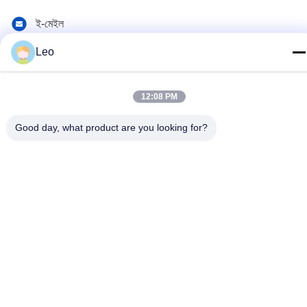
ই-মেইল
Leo@service-js.com
Leo
ঠিকানা
হাই-টেক ইন্ডাস্ট্রিয়াল পার্ক উজিন জোন, চাংঝু, জিয়াংসু প্রদেশ, চীন
12:08 PM
Good day, what product are you looking for?
গোপনীয়তা নীতি
|
সাইটম্যাপ
চীন ভাল মানের সিমেন্টিং ফ্লোট সরঞ্জাম সরবরাহকারী. কপিরাইট © 2023-2026 Jiangsu
Service Petroleum Technology Co., Ltd . সমস্ত অধিকার সংরক্ষিত.