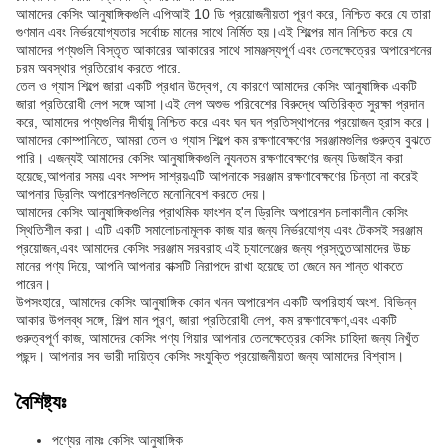
আমাদের কেসিং আনুষাঙ্গিকগুলি এপিআই 10 ডি প্রয়োজনীয়তা পূরণ করে, নিশ্চিত করে যে তারা
গুণমান এবং নির্ভরযোগ্যতার সর্বোচ্চ মানের সাথে নির্মিত হয়।এই শিল্পের মান নিশ্চিত করে যে
আমাদের পণ্যগুলি বিস্তৃত আকারের আকারের সাথে সামঞ্জস্যপূর্ণ এবং তেলক্ষেত্রের অপারেশনের
চরম অবস্থার প্রতিরোধ করতে পারে.
তেল ও গ্যাস শিল্পে জারা একটি প্রধান উদ্বেগ, যে কারণে আমাদের কেসিং আনুষাঙ্গিক একটি
জারা প্রতিরোধী লেপ সঙ্গে আসা।এই লেপ অশুভ পরিবেশের বিরুদ্ধে অতিরিক্ত সুরক্ষা প্রদান
করে, আমাদের পণ্যগুলির দীর্ঘায়ু নিশ্চিত করে এবং ঘন ঘন প্রতিস্থাপনের প্রয়োজন হ্রাস করে।
আমাদের কোম্পানিতে, আমরা তেল ও গ্যাস শিল্পে কম রক্ষণাবেক্ষণের সরঞ্জামগুলির গুরুত্ব বুঝতে
পারি। এজন্যই আমাদের কেসিং আনুষাঙ্গিকগুলি ন্যূনতম রক্ষণাবেক্ষণের জন্য ডিজাইন করা
হয়েছে,আপনার সময় এবং সম্পদ সাশ্রয়এটি আপনাকে সরঞ্জাম রক্ষণাবেক্ষণের চিন্তা না করেই
আপনার ড্রিলিং অপারেশনগুলিতে মনোনিবেশ করতে দেয়।
আমাদের কেসিং আনুষাঙ্গিকগুলির প্রাথমিক ফাংশন হ'ল ড্রিলিং অপারেশন চলাকালীন কেসিং
স্থিতিশীল করা। এটি একটি সমালোচনামূলক কাজ যার জন্য নির্ভরযোগ্য এবং টেকসই সরঞ্জাম
প্রয়োজন,এবং আমাদের কেসিং সরঞ্জাম সরবরাহ এই চ্যালেঞ্জের জন্য প্রস্তুতআমাদের উচ্চ
মানের পণ্য দিয়ে, আপনি আপনার বাক্সটি নিরাপদে রাখা হয়েছে তা জেনে মন শান্ত থাকতে
পারেন।
উপসংহারে, আমাদের কেসিং আনুষাঙ্গিক কোন খনন অপারেশন একটি অপরিহার্য অংশ. বিভিন্ন
আকার উপলব্ধ সঙ্গে, শিল্প মান পূরণ, জারা প্রতিরোধী লেপ, কম রক্ষণাবেক্ষণ,এবং একটি
গুরুত্বপূর্ণ কাজ, আমাদের কেসিং পণ্য গিয়ার আপনার তেলক্ষেত্রের কেসিং চাহিদা জন্য নিখুঁত
পছন্দ। আপনার সব ভারী দায়িত্ব কেসিং সংযুক্তি প্রয়োজনীয়তা জন্য আমাদের বিশ্বাস।
বৈশিষ্ট্যঃ
পণ্যের নামঃ কেসিং আনুষাঙ্গিক