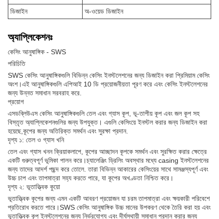
ডিজাইন
অ-ওয়েড ডিজাইন
অ্যাপ্লিকেশনঃ
কেসিং আনুষাঙ্গিক - SWS
পরিচিতি
SWS কেসিং আনুষাঙ্গিকগুলি বিভিন্ন কেসিং ইনস্টলেশনের জন্য ডিজাইন করা প্রিমিয়াম কেসিং
অংশ।এই আনুষাঙ্গিকগুলি এপিআই 10 ডি প্রয়োজনীয়তা পূরণ করে এবং কেসিং ইনস্টলেশনের
জন্য উন্নত সমাধান সরবরাহ করে.
প্রয়োগ
এসডব্লিউএস কেসিং আনুষাঙ্গিকগুলি তেল এবং গ্যাস কূপ, ভূ-তাপীয় কূপ এবং জল কূপ সহ
বিস্তৃত অ্যাপ্লিকেশনগুলির জন্য উপযুক্ত। এগুলি কেসিংয়ে ইনস্টল করার জন্য ডিজাইন করা
হয়েছে,কূপের জন্য অতিরিক্ত সমর্থন এবং সুরক্ষা প্রদান.
দৃশ্য ১: তেল ও গ্যাস খনি
তেল এবং গ্যাস খনন ক্রিয়াকলাপে, কূপের আচ্ছাদন কূপকে সমর্থন এবং সুরক্ষিত করার ক্ষেত্রে
একটি গুরুত্বপূর্ণ ভূমিকা পালন করে।চ্যালেঞ্জিং ড্রিলিং অবস্থার মধ্যে casing ইনস্টলেশনের
জন্য তাদের আদর্শ পছন্দ করে তোলে. তারা বিভিন্ন আকারের কেসিংয়ের সাথে সামঞ্জস্যপূর্ণ এবং
উচ্চ চাপ এবং তাপমাত্রা সহ্য করতে পারে, যা কূপের অখণ্ডতা নিশ্চিত করে।
দৃশ্য ২: ভূতাত্ত্বিক কুয়ো
ভূতাত্ত্বিক কূপের জন্য এমন একটি আবরণ প্রয়োজন যা চরম তাপমাত্রা এবং ক্ষয়কারী পরিবেশে
প্রতিরোধ করতে পারে।SWS কেসিং আনুষাঙ্গিক উচ্চ মানের উপকরণ থেকে তৈরি করা হয় এবং
ভূতাত্ত্বিক কূপ ইনস্টলেশনের জন্য নির্ভরযোগ্য এবং দীর্ঘস্থায়ী সমাধান প্রদান করার জন্য