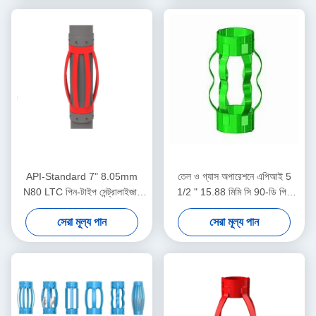
API-Standard 7" 8.05mm
তেল ও গ্যাস অপারেশনে এপিআই 5
N80 LTC পিন-টাইপ সেন্ট্রালাইজার
1/2 " 15.88 মিমি সি 90-ডি পিই
তেল ও গ্যাস অপারেশনে কেসিং
তেলক্ষেত্র কেন্দ্রীয়
সেরা মূল্য পান
সেরা মূল্য পান
সেন্ট্রালাইজার ডিসপ্লেসমেন্ট সীমাবদ্ধ
করার জন্য