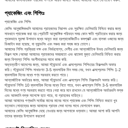
আমাদের কাস্টমাইজড পরিষেবা সম্পর্কে আরও জানতে আজই আমাদের সাথে যোগাযোগ করুন.
প্যাকেজিং এবং শিপিংঃ
প্যাকেজিং এবং শিপিং
কেসিং আনুষাঙ্গিকগুলি আমাদের গ্রাহকদের নিরাপদ এবং সুরক্ষিত ডেলিভারি নিশ্চিত করার জন্য
সাবধানে প্যাকেজ করা হয়।প্রতিটি আনুষাঙ্গিক পরিবহন সময় কোন ক্ষতি প্রতিরোধ করার জন্য
পৃথকভাবে সুরক্ষা উপাদান মধ্যে আবৃত করা হয়প্যাকেজিংটিও কমপ্যাক্ট এবং হালকা ওজনের জন্য
ডিজাইন করা হয়েছে, যা হ্যান্ডলিং এবং সঞ্চয় করা সহজ করে তোলে।
আমাদের শিপিং প্রক্রিয়া দক্ষ এবং নির্ভরযোগ্য, দেশীয় এবং আন্তর্জাতিক উভয় ডেলিভারি জন্য
বিকল্প সঙ্গে।আমরা আমাদের গ্রাহকদের সময়মতো এবং ঝামেলা মুক্ত ডেলিভারি নিশ্চিত করার
জন্য বিশ্বস্ত শিপিং অংশীদারদের সাথে কাজ করি.
অভ্যন্তরীণ আদেশের জন্য, আমরা স্ট্যান্ডার্ড এবং এক্সপ্রেসড শিপিংয়ের বিকল্পগুলি অফার
করি। স্ট্যান্ডার্ড শিপিং সাধারণত 3-5 ব্যবসায়িক দিন সময় নেয়, যখন এক্সপ্রেসড শিপিং 1-2
ব্যবসায়িক দিনের মধ্যে পণ্য সরবরাহ করতে পারে।
আন্তর্জাতিক অর্ডারের জন্য, আমরা স্ট্যান্ডার্ড এবং এক্সপ্রেস শিপিং বিকল্পগুলি অফার করি।
স্ট্যান্ডার্ড শিপিং 10 ব্যবসায়িক দিনের মধ্যে নিতে পারে, যখন এক্সপ্রেস শিপিং 3-5 ব্যবসায়িক
দিনের মধ্যে পণ্য সরবরাহ করতে পারে।দয়া করে মনে রাখবেন যে আন্তর্জাতিক অর্ডারগুলি শুল্ক
এবং আমদানি শুল্ক সাপেক্ষে হতে পারে, যা গ্রাহকের দায়িত্ব।
আমরা আমাদের পণ্যগুলি সর্বোচ্চ মানের মানের সাথে প্যাকেজ এবং শিপিং নিশ্চিত করতে খুব
যত্নবান।সাহায্যের জন্য আমাদের গ্রাহক সেবা দলের সাথে যোগাযোগ করুন.
আমাদের কেসিং আনুষাঙ্গিক বেছে নেওয়ার জন্য আপনাকে ধন্যবাদ। আমরা আশা করি আপনি
তাদের ব্যবহার উপভোগ করবেন!