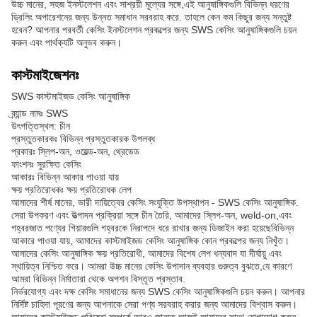
উচ্চ মানের, সহজ ইনস্টলেশন এবং সাশ্রয়ী মূল্যের সঙ্গে,এই আনুষাঙ্গিকগুলি বিভিন্ন ধরণের
ড্রিলিং অপারেশনের জন্য উন্নত সমাধান সরবরাহ করে. তাহলে কেন কম কিছুর জন্য সন্তুষ্ট
হবেন? আপনার পরবর্তী কেসিং ইনস্টলেশন প্রকল্পের জন্য SWS কেসিং আনুষাঙ্গিকগুলি চয়ন
করুন এবং পার্থক্যটি অনুভব করুন।
কাস্টমাইজেশনঃ
SWS কাস্টমাইজড কেসিং আনুষাঙ্গিক
ব্র্যান্ড নামঃ SWS
উৎপত্তিস্থল: চীন
প্রস্তুতকারকঃ বিভিন্ন প্রস্তুতকারক উপলব্ধ
প্রকারঃ স্লিপ-অন, ওয়েল্ড-অন, থ্রেডেড
ফাংশনঃ সুরক্ষিত কেসিং
আকারঃ বিভিন্ন আকার পাওয়া যায়
ক্ষয় প্রতিরোধকঃ ক্ষয় প্রতিরোধক লেপ
আমাদের শীর্ষ মানের, ভারী দায়িত্বের কেসিং সংযুক্তি উপস্থাপন - SWS কেসিং আনুষাঙ্গিক.
সেরা উপকরণ এবং উত্পাদন প্রক্রিয়া সঙ্গে চীন তৈরি, আমাদের স্লিপ-অন, weld-on,এবং
গহ্বরজাত পণ্যের গিয়ারগুলি গহ্বরকে নিরাপদে ধরে রাখার জন্য ডিজাইন করা হয়েছেবিভিন্ন
আকারে পাওয়া যায়, আমাদের কাস্টমাইজড কেসিং আনুষাঙ্গিক কোন প্রকল্পের জন্য নিখুঁত।
আমাদের কেসিং আনুষাঙ্গিক ক্ষয় প্রতিরোধী, আমাদের বিশেষ লেপ ধন্যবাদ যা দীর্ঘায়ু এবং
স্থায়িত্ব নিশ্চিত করে। আমরা উচ্চ মানের কেসিং উপাদান ব্যবহার গুরুত্ব বুঝতে,যে কারণে
আমরা বিভিন্ন নির্মাতারা থেকে অপশন বিস্তৃত প্রস্তাব.
নির্ভরযোগ্য এবং দক্ষ কেসিং সমাধানের জন্য SWS কেসিং আনুষাঙ্গিকগুলি চয়ন করুন। আপনার
নির্দিষ্ট চাহিদা পূরণের জন্য আপনাকে সেরা পণ্য সরবরাহ করার জন্য আমাদের বিশ্বাস করুন।