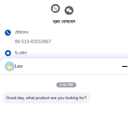
দ্রুত যোগাযোগ
টেলিফোন
86-519-83553967
ই-মেইল
Leo@service-js.com
Leo
ঠিকানা
হাই-টেক ইন্ডাস্ট্রিয়াল পার্ক উজিন জোন, চাংঝু, জিয়াংসু প্রদেশ, চীন
3:41 PM
Good day, what product are you looking for?
গোপনীয়তা নীতি
|
সাইটম্যাপ
চীন ভাল মানের সিমেন্টিং ফ্লোট সরঞ্জাম সরবরাহকারী. কপিরাইট © 2023-2026 Jiangsu
Service Petroleum Technology Co., Ltd . সমস্ত অধিকার সংরক্ষিত.