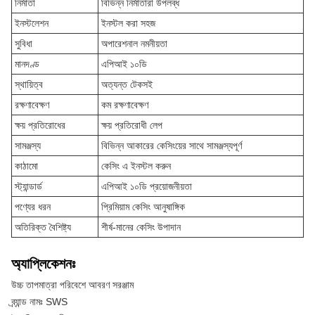
নির্মাতা
বিভিন্ন নির্মাতারা উপলব্ধ
ইনস্টলেশন
ইনস্টল করা সহজ
সুবিধা
অপারেশনাল নমনীয়তা
মানদণ্ড
এপিআই ১০ডি
স্থায়িত্ব
অত্যন্ত টেকসই
রক্ষণাবেক্ষণ
কম রক্ষণাবেক্ষণ
ক্ষয় প্রতিরোধের
ক্ষয় প্রতিরোধী লেপ
সামঞ্জস্য
বিভিন্ন আকারের কেসিংয়ের সাথে সামঞ্জস্যপূর্ণ
কাঠামো
কেসিং এ ইনস্টল করুন
স্ট্যান্ডার্ড
এপিআই ১০ডি প্রয়োজনীয়তা
পণ্যের ধরন
প্রিমিয়াম কেসিং আনুষাঙ্গিক
অতিরিক্ত বৈশিষ্ট্য
শীর্ষ-মানের কেসিং উপাদান
অ্যাপ্লিকেশনঃ
উচ্চ তাপমাত্রা পরিবেশে আবরণ সরঞ্জাম
ব্র্যান্ড নামঃ SWS