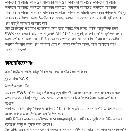
আকারের আকারের আকারের আকারের আকারের আকারের আকারের আকারের আকারের
আকারের আকারের আকারের আকারের আকারের আকারের আকারের আকারের আকারের
আকারের আকারের আকারের আকারের আআমরা আপনাকে আচ্ছাদিতআমাদের পণ্যগুলি বিভিন্ন
আকারের কেসিংয়ের জন্য ডিজাইন করা হয়েছে, আপনার প্রয়োজনের জন্য একটি সুবিধাজনক
এবং বহুমুখী সমাধান সরবরাহ করে।
উচ্চ তাপমাত্রা পরিবেশে প্রতিরোধ করার জন্য নির্মিত শীর্ষ মানের কেসিং আনুষাঙ্গিক জন্য
SWS চয়ন করুন। আমাদের পণ্যগুলি API 10D মান পূরণ, জায়গায় কেসিং সুরক্ষিত করার
জন্য অপরিহার্য সরঞ্জাম,এবং বিভিন্ন আকারে পাওয়া যায়. আমাদের প্রিমিয়াম মানের কেসিং
উপাদান বিশ্বাস করুন এবং আপনার তেল কূপ সফল সমাপ্তি অর্জন. আজ আমাদের সাথে
যোগাযোগ করুন!
কাস্টমাইজেশনঃ
এসডব্লিউএস কেসিং আনুষাঙ্গিকগুলির জন্য কাস্টমাইজড পরিষেবা
ব্র্যান্ড নামঃ SWS
উৎপত্তিস্থল: চীন
আমাদের SWS কেসিং আনুষাঙ্গিক অত্যন্ত টেকসই, তাদের আপনার তেল এবং গ্যাস খনন
অপারেশন জন্য নিখুঁত পছন্দ করে তোলে।তারা আপনার ড্রিলিং প্রক্রিয়া জন্য অপরিহার্য
সরঞ্জাম.
আমাদের কেসিং আনুষাঙ্গিকগুলি এপিআই 10 ডি প্রয়োজনীয়তার সাথে সম্মতিতে উত্পাদিত হয়,
তাদের গুণমান এবং নির্ভরযোগ্যতা নিশ্চিত করে।
এগুলি বিভিন্ন আকারের কেসিংয়ের সাথে সামঞ্জস্যপূর্ণ, যা এগুলিকে বহুমুখী এবং বিভিন্ন খনন
প্রকল্পের জন্য উপযুক্ত করে তোলে।
উচ্চ তাপমাত্রার পরিবেশের জন্য উপযুক্ত তাপমাত্রা রেটিং সহ, আমাদের কেসিং আনুষাঙ্গিকগুলি