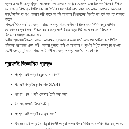
সমুদ্র মালবাহী অন্তর্ভুক্ত।আমাদের দল আপনার পণ্যের সময়মত এবং নিরাপদ বিতরণ নিশ্চিত
করার জন্য বিশ্বস্ত শিপিং কোম্পানিগুলির সাথে ঘনিষ্ঠভাবে কাজ করেআমরা আপনার অর্ডারের
জন্য ট্র্যাকিং তথ্যও প্রদান করি যাতে আপনি আপনার শিপমেন্টের স্থিতি সম্পর্কে অবগত থাকতে
পারেন।
আন্তর্জাতিক অর্ডারের জন্য, আমরা সমস্ত প্রয়োজনীয় কাস্টমস এবং শিপিং ডকুমেন্টেশন
যথাযথভাবে পূরণ করা নিশ্চিত করার জন্য অতিরিক্ত যত্ন নিই যাতে কোনও বিলম্ব বা
বিতরণের সমস্যা এড়ানো যায়।
কেসিং অ্যাক্সেসরিজ-এ, আমরা আমাদের গ্রাহকদের জন্য সর্বোত্তম প্যাকেজিং এবং শিপিং
পরিষেবা প্রদানের চেষ্টা করি।আমরা বুঝতে পারি যে আপনার পণ্যগুলি নিখুঁত অবস্থায় পাওয়া
কতটা গুরুত্বপূর্ণ এবং আমরা এটি ঘটানোর জন্য সমস্ত সতর্কতা গ্রহণ করি.
প্রায়শই জিজ্ঞাসিত প্রশ্নঃ
প্রশ্ন: এই পণ্যটির ব্র্যান্ড নাম কি?
উঃ এই পণ্যটির ব্র্যান্ড নাম SWS।
প্রশ্ন: এই পণ্যটি কোথায় তৈরি করা হয়?
উঃ এই পণ্যটি চীনে তৈরি।
প্রশ্ন: এই পণ্যটির মাত্রা কত?
উত্তরঃ এই পণ্যটির মাত্রা নির্দিষ্ট আনুষাঙ্গিকের উপর নির্ভর করে পরিবর্তিত হয়, আরও