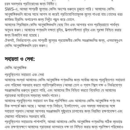
চরম অবস্থার প্রতিরোধের জন্য নির্মিত।
SWS-এ, আমরা সাশ্রয়ী মূল্যের কেসিং অংশের গুরুত্ব বুঝতে পারি। আমাদের কেসিং
আনুষাঙ্গিকগুলি মানের সাথে আপস না করেই প্রতিযোগিতামূলক মূল্যে পাওয়া যায়।তাদের খরচ
কার্যকর ড্রিলিং অপারেশন জন্য নিখুঁত পছন্দ করে তোলে.
আমাদের প্রিমিয়াম কেসিং আনুষাঙ্গিকগুলি বেছে নিন এবং আপনার খনন প্রক্রিয়াতে পার্থক্য
অনুভব করুন। আমাদের পণ্যগুলি দক্ষতা বৃদ্ধি, উত্পাদনশীলতা বৃদ্ধি এবং সুরক্ষা নিশ্চিত করার
জন্য ডিজাইন করা হয়েছে।
টেকসই, নির্ভরযোগ্য এবং সাশ্রয়ী মূল্যের প্রয়োজনীয় কেসিং সরঞ্জামগুলির জন্য, এসডাব্লুএস
কেসিং আনুষাঙ্গিকগুলি চয়ন করুন।
সহায়তা ও সেবা:
কেসিং আনুষাঙ্গিক
প্রযুক্তিগত সহায়তা এবং সেবা
আমাদের সংস্থা আমাদের কেসিং আনুষাঙ্গিক পণ্যগুলির জন্য সর্বোচ্চ মানের প্রযুক্তিগত সহায়তা
এবং পরিষেবা সরবরাহ করতে প্রতিশ্রুতিবদ্ধ।আমরা তেল ও গ্যাস শিল্পে দক্ষ ও নির্ভরযোগ্য
সরঞ্জামগুলির গুরুত্ব বুঝতে পারি, এবং আমাদের টিম নিশ্চিত করতে নিবেদিত যে আমাদের
গ্রাহকরা সর্বোত্তম সম্ভাব্য সমর্থন পাবেন।
আমাদের প্রযুক্তিগত সহায়তা দল উচ্চ প্রশিক্ষিত এবং আমাদের কেসিং আনুষাঙ্গিক পণ্য সব
দিক সম্পর্কে জ্ঞান আছে। আমরা পণ্য নির্বাচন, ইনস্টলেশন, এবং সমস্যা সমাধানের সঙ্গে
সহায়তা প্রদান।আমরা আপনার সরঞ্জামগুলি সুষ্ঠুভাবে চালানোর জন্য নিয়মিত রক্ষণাবেক্ষণ এবং
মেরামত পরিষেবাও সরবরাহ করি.
প্রযুক্তিগত সহায়তার পাশাপাশি, আমরা আমাদের কেসিং আনুষাঙ্গিক পণ্যগুলির সঠিক ব্যবহার
এবং রক্ষণাবেক্ষণে আমাদের গ্রাহকরা ভালভাবে দক্ষ তা নিশ্চিত করার জন্য প্রশিক্ষণ পরিষেবাও