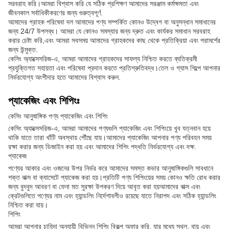
সরবরাহ করি।আমরা বিশ্বাস করি যে সঠিক প্রশিক্ষণ আমাদের সরঞ্জাম কর্মক্ষমতা এবং
জীবনকাল সর্বাধিকীকরণের জন্য গুরুত্বপূর্ণ.
আমাদের গ্রাহক পরিষেবা দল আমাদের পণ্য সম্পর্কিত কোনও উদ্বেগ বা অনুসন্ধান সমাধানের
জন্য 24/7 উপলব্ধ। আমরা যে কোনও সমস্যার জন্য দ্রুত এবং কার্যকর সমাধান সরবরাহ
করার চেষ্টা করি,এবং আমরা সবসময় আমাদের গ্রাহকদের কাছ থেকে প্রতিক্রিয়া এবং পরামর্শের
জন্য উন্মুক্ত.
কেসিং অ্যাক্সেসরিজ-এ, আমরা আমাদের গ্রাহকদের সাফল্য নিশ্চিত করতে ব্যতিক্রমী
প্রযুক্তিগত সহায়তা এবং পরিষেবা প্রদান করতে প্রতিশ্রুতিবদ্ধ।তেল ও গ্যাস শিল্পে আপনার
নির্ভরযোগ্য অংশীদার হতে আমাদের বিশ্বাস করুন.
প্যাকেজিং এবং শিপিংঃ
কেসিং আনুষাঙ্গিক পণ্য প্যাকেজিং এবং শিপিং
কেসিং অ্যাক্সেসরিজ-এ, আমরা আমাদের পণ্যগুলি প্যাকেজিং এবং শিপিংয়ে খুব যত্নবান হয়ে
থাকি যাতে তারা খাঁটি অবস্থায় পৌঁছে যায়।আমাদের প্যাকেজিং আপনার পণ্য পরিবহন সময়
রক্ষা করার জন্য ডিজাইন করা হয় এবং আমাদের শিপিং পদ্ধতি নির্ভরযোগ্য এবং দক্ষ.
প্যাকেজ
পণ্যের আকার এবং ওজনের উপর নির্ভর করে আমাদের সমস্ত কভার আনুষাঙ্গিকগুলি সাবধানে
শক্ত বাক্স বা ক্যাসেটে প্যাকেজ করা হয়।প্রতিটি পণ্য শিপিংয়ের সময় কোনও ক্ষতি রোধ করার
জন্য বুদবুদ আবরণ বা ফেনা মত সুরক্ষা উপকরণ দিয়ে আবৃত করা হয়আমাদের বাক্স এবং
ক্রেটগুলিতে পণ্যের নাম এবং হ্যান্ডলিং নির্দেশাবলীও রয়েছে যাতে নিরাপদ এবং সঠিক হ্যান্ডলিং
নিশ্চিত করা যায়।
শিপিং
আমরা আপনার চাহিদা অনুযায়ী বিভিন্ন শিপিং বিকল্প অফার করি, যার মধ্যে স্থল, বায়ু এবং