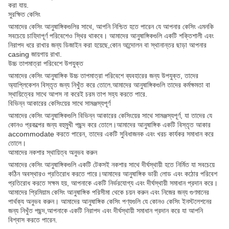
করা যায়.
সুরক্ষিত কেসিং
আমাদের কেসিং আনুষাঙ্গিকগুলির সাথে, আপনি নিশ্চিত হতে পারেন যে আপনার কেসিং এমনকি
সবচেয়ে চাহিদাপূর্ণ পরিবেশেও স্থির থাকবে। আমাদের আনুষাঙ্গিকগুলি একটি শক্তিশালী এবং
নিরাপদ ধরে রাখার জন্য ডিজাইন করা হয়েছে,কোন আন্দোলন বা স্থানান্তর ছাড়া আপনার
casing জায়গায় রাখা.
উচ্চ তাপমাত্রা পরিবেশে উপযুক্ত
আমাদের কেসিং আনুষাঙ্গিক উচ্চ তাপমাত্রা পরিবেশে ব্যবহারের জন্য উপযুক্ত, তাদের
অ্যাপ্লিকেশন বিস্তৃত জন্য নিখুঁত করে তোলে.আমাদের আনুষাঙ্গিকগুলি তাদের কর্মক্ষমতা বা
স্থায়িত্বের সাথে আপস না করেই চরম তাপ সহ্য করতে পারে.
বিভিন্ন আকারের কেসিংয়ের সাথে সামঞ্জস্যপূর্ণ
আমাদের কেসিং আনুষাঙ্গিকগুলি বিভিন্ন আকারের কেসিংয়ের সাথে সামঞ্জস্যপূর্ণ, যা তাদের যে
কোনও প্রকল্পের জন্য বহুমুখী পছন্দ করে তোলে।আমাদের আনুষাঙ্গিক একটি বিস্তৃত আকার
accommodate করতে পারেন, তাদের একটি সুবিধাজনক এবং খরচ কার্যকর সমাধান করে
তোলে।
আমাদের নকশার স্থায়িত্ব অনুভব করুন
আমাদের কেসিং আনুষাঙ্গিকগুলি একটি টেকসই নকশার সাথে দীর্ঘস্থায়ী হতে নির্মিত যা সবচেয়ে
কঠিন অবস্থারও প্রতিরোধ করতে পারে।আমাদের আনুষাঙ্গিক ভারী লোড এবং কঠোর পরিবেশ
প্রতিরোধ করতে সক্ষম হয়, আপনাকে একটি নির্ভরযোগ্য এবং দীর্ঘস্থায়ী সমাধান প্রদান করে।
আমাদের প্রিমিয়াম কেসিং আনুষাঙ্গিক পরিসীমা থেকে চয়ন করুন এবং নিজের জন্য গুণমানের
পার্থক্য অনুভব করুন। আমাদের আনুষাঙ্গিক কেসিং পণ্যগুলি যে কোনও কেসিং ইনস্টলেশনের
জন্য নিখুঁত পছন্দ,আপনাকে একটি নিরাপদ এবং দীর্ঘস্থায়ী সমাধান প্রদান করে যা আপনি
বিশ্বাস করতে পারেন.