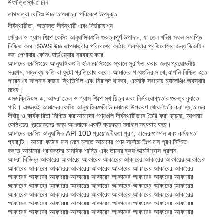
উৎপত্তিস্থল: চীন
তাপমাত্রা রেটিংঃ উচ্চ তাপমাত্রা পরিবেশে উপযুক্ত
দীর্ঘস্থায়ীতা: অত্যন্ত দীর্ঘস্থায়ী এবং নির্ভরযোগ্য
পেট্রল ও গ্যাস শিল্পে কেসিং আনুষাঙ্গিকগুলি গুরুত্বপূর্ণ উপাদান, যা তেল খনির সফল সমাপ্তি
নিশ্চিত করে।SWS উচ্চ তাপমাত্রার পরিবেশের কঠোর অবস্থার প্রতিরোধের জন্য ডিজাইন
করা পেশাদার কেসিং হার্ডওয়্যার সরবরাহ করে.
আমাদের কেসিংয়ের আনুষাঙ্গিকগুলি হ'ল কেসিংয়ের স্থানে সুরক্ষিত করার জন্য প্রয়োজনীয়
সরঞ্জাম, সম্ভাব্য ক্ষতি বা ফুটো প্রতিরোধ করে। আমাদের পণ্যগুলির সাথে,আপনি নিশ্চিত হতে
পারেন যে আপনার কভার স্থিতিশীল এবং নিরাপদ থাকবে, এমনকি সবচেয়ে চ্যালেঞ্জিং অবস্থার
মধ্যে।
এসডব্লিউএস-এ, আমরা তেল ও গ্যাস শিল্পে স্থায়িত্ব এবং নির্ভরযোগ্যতার গুরুত্ব বুঝতে
পারি। এজন্যই আমাদের কেসিং আনুষাঙ্গিকগুলি উচ্চমানের উপকরণ থেকে তৈরি করা হয়,তাদের
দীর্ঘায়ু ও কার্যকারিতা নিশ্চিত করাআমাদের পণ্যগুলি দীর্ঘস্থায়ীভাবে তৈরি করা হয়েছে, আপনার
কেসিংয়ের প্রয়োজনের জন্য আপনাকে একটি ব্যয়বহুল সমাধান সরবরাহ করে।
আমাদের কেসিং আনুষাঙ্গিক API 10D প্রয়োজনীয়তা পূরণ, তাদের গুণমান এবং কর্মক্ষমতা
গ্যারান্টি। আমরা কঠোর মান মেনে চলতে আমাদের পণ্য সর্বোচ্চ শিল্প মান পূরণ নিশ্চিত
করতে,আমাদের গ্রাহকদের মানসিক শান্তি এবং তাদের ক্রয় আত্মবিশ্বাস প্রদান.
আমরা বিভিন্ন আকারের আকারের আকারের আকারের আকারের আকারের আকারের আকারের
আকারের আকারের আকারের আকারের আকারের আকারের আকারের আকারের আকারের
আকারের আকারের আকারের আকারের আকারের আকারের আকারের আকারের আকারের
আকারের আকারের আকারের আকারের আকারের আকারের আকারের আকারের আকারের
আকারের আকারের আকারের আকারের আকারের আকারের আকারের আকারের আকারের
আকারের আকারের আকারের আকারের আকারের আকারের আকারের আকারের আকারের
আকারের আকারের আকারের আকারের আকারের আকারের আকারের আকারের আকারের