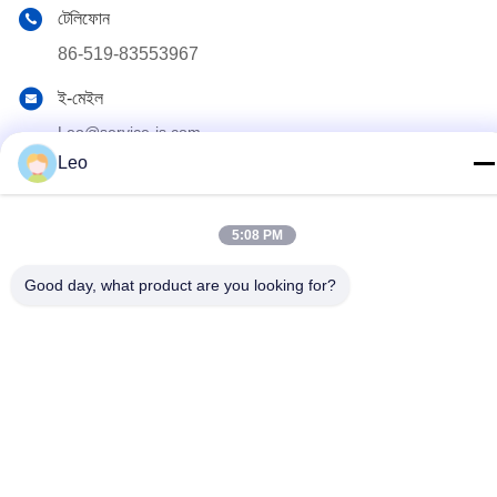
টেলিফোন
86-519-83553967
ই-মেইল
Leo@service-js.com
Leo
ঠিকানা
হাই-টেক ইন্ডাস্ট্রিয়াল পার্ক উজিন জোন, চাংঝু, জিয়াংসু প্রদেশ, চীন
5:08 PM
গোপনীয়তা নীতি
|
সাইটম্যাপ
Good day, what product are you looking for?
চীন ভাল মানের সিমেন্টিং ফ্লোট সরঞ্জাম সরবরাহকারী. কপিরাইট © 2023-2026 Jiangsu
Service Petroleum Technology Co., Ltd . সমস্ত অধিকার সংরক্ষিত.