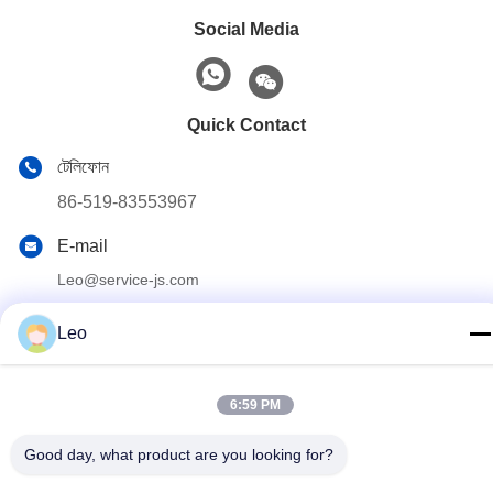
Social Media
Quick Contact
টেলিফোন
86-519-83553967
E-mail
Leo@service-js.com
ঠিকানা
Leo
হাই-টেক ইন্ডাস্ট্রিয়াল পার্ক উজিন জোন, চাংঝু, জিয়াংসু প্রদেশ, চীন
6:59 PM
গোপনীয়তা নীতি
|
সাইটম্যাপ
Good day, what product are you looking for?
চীন ভাল মানের সিমেন্টিং ফ্লোট সরঞ্জাম সরবরাহকারী. কপিরাইট © 2023-2026 Jiangsu
Service Petroleum Technology Co., Ltd . সমস্ত অধিকার সংরক্ষিত.