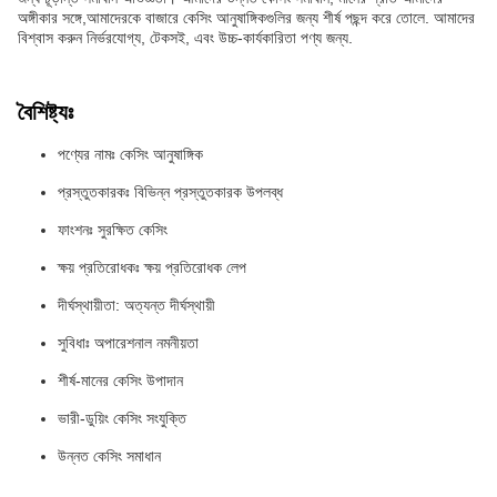
অঙ্গীকার সঙ্গে,আমাদেরকে বাজারে কেসিং আনুষাঙ্গিকগুলির জন্য শীর্ষ পছন্দ করে তোলে. আমাদের
বিশ্বাস করুন নির্ভরযোগ্য, টেকসই, এবং উচ্চ-কার্যকারিতা পণ্য জন্য.
বৈশিষ্ট্যঃ
পণ্যের নামঃ কেসিং আনুষাঙ্গিক
প্রস্তুতকারকঃ বিভিন্ন প্রস্তুতকারক উপলব্ধ
ফাংশনঃ সুরক্ষিত কেসিং
ক্ষয় প্রতিরোধকঃ ক্ষয় প্রতিরোধক লেপ
দীর্ঘস্থায়ীতা: অত্যন্ত দীর্ঘস্থায়ী
সুবিধাঃ অপারেশনাল নমনীয়তা
শীর্ষ-মানের কেসিং উপাদান
ভারী-ডুয়িং কেসিং সংযুক্তি
উন্নত কেসিং সমাধান