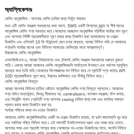
অ্যাপ্লিকেশনঃ
কেসিং আনুষাঙ্গিক - আপনার কেসিং চাহিদা জন্য নিখুঁত সমাধান
যখন এটি কেসিং সরঞ্জাম সরবরাহের কথা আসে, SWS একটি বিশ্বস্ত ব্র্যান্ড যা শীর্ষ মানের
আনুষাঙ্গিক কেসিং পণ্য সরবরাহ করে।আমাদের আচ্ছাদন আনুষাঙ্গিক পরিসীমা সর্বোচ্চ মান পূরণ
এবং আপনার নির্দিষ্ট প্রয়োজনীয়তা পূরণ করার জন্য ডিজাইন করা হয়আমাদের অ-ওয়েল্ড
ডিজাইন এবং এপিআই 10 ডি স্ট্যান্ডার্ড মেনে চলার মাধ্যমে, আমরা নিশ্চিত করি যে আমাদের
পণ্যগুলি সর্বোচ্চ মানের এবং বিভিন্ন আকারের কেসিংয়ের সাথে সামঞ্জস্যপূর্ণ।
উচ্চমানের কেসিং আনুষাঙ্গিক
এসডব্লিউএস-এ, আমরা নির্ভরযোগ্য এবং টেকসই কেসিং সরঞ্জাম সরবরাহের গুরুত্ব বুঝতে
পারি। এজন্য আমরা আমাদের কেসিং আনুষাঙ্গিকগুলি সর্বোত্তম উপকরণ এবং সর্বশেষ প্রযুক্তি
ব্যবহার করে তৈরি করি।আমাদের বিশেষজ্ঞদের দল নিশ্চিত করে যে প্রতিটি পণ্য কঠোর API
10D প্রয়োজনীয়তা পূরণ করে, উচ্চতর কর্মক্ষমতা এবং দীর্ঘায়ু নিশ্চিত করে।
কেসিং আনুষাঙ্গিক বিস্তৃত
আমরা আপনার বিভিন্ন চাহিদা মেটাতে আনুষাঙ্গিক কেসিং পণ্য বিস্তৃত প্রস্তাব। আমাদের
পণ্য লাইন অন্তর্ভুক্ত, কিন্তু সীমাবদ্ধ নয়, centralizers, ভাসমান সরঞ্জাম, স্টপ কলার,
এবং সিমেন্টিং প্লাগ।প্রতিটি পণ্য আপনার casing চাহিদা জন্য দক্ষ এবং কার্যকর সমাধান
প্রদান করার জন্য ডিজাইন করা হয়.
সর্বোচ্চ শক্তির জন্য নন-ওয়েড ডিজাইন
আমাদের কেসিং আনুষাঙ্গিকগুলির একটি অ-ওয়েল্ড ডিজাইন রয়েছে, যা দুর্বল জায়গাগুলি দূর করে
এবং সর্বাধিক শক্তি নিশ্চিত করে। এই নকশাটি ইনস্টলেশনকে দ্রুত এবং সহজ করে তোলে,
আপনার সময় এবং প্রচেষ্টা সাশ্রয় করে।আমাদের নন-ওয়েড ডিজাইনের সাথে, আপনি নিশ্চিত
হতে পারেন যে আমাদের কেসিং আনুষাঙ্গিক এমনকি কঠোরতম অবস্থার প্রতিরোধ করবে।