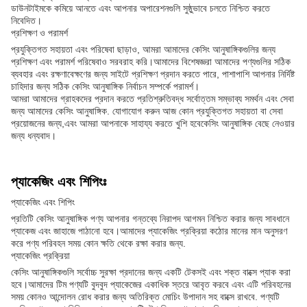
ডাউনটাইমকে কমিয়ে আনতে এবং আপনার অপারেশনগুলি সুষ্ঠুভাবে চলতে নিশ্চিত করতে
নিবেদিত।
প্রশিক্ষণ ও পরামর্শ
প্রযুক্তিগত সহায়তা এবং পরিষেবা ছাড়াও, আমরা আমাদের কেসিং আনুষাঙ্গিকগুলির জন্য
প্রশিক্ষণ এবং পরামর্শ পরিষেবাও সরবরাহ করি।আমাদের বিশেষজ্ঞরা আমাদের পণ্যগুলির সঠিক
ব্যবহার এবং রক্ষণাবেক্ষণের জন্য সাইটে প্রশিক্ষণ প্রদান করতে পারে, পাশাপাশি আপনার নির্দিষ্ট
চাহিদার জন্য সঠিক কেসিং আনুষাঙ্গিক নির্বাচন সম্পর্কে পরামর্শ।
আমরা আমাদের গ্রাহকদের প্রদান করতে প্রতিশ্রুতিবদ্ধ সর্বোত্তম সম্ভাব্য সমর্থন এবং সেবা
জন্য আমাদের কেসিং আনুষাঙ্গিক. যোগাযোগ করুন আজ কোন প্রযুক্তিগত সহায়তা বা সেবা
প্রয়োজনের জন্য,এবং আমরা আপনাকে সাহায্য করতে খুশি হবেকেসিং আনুষাঙ্গিক বেছে নেওয়ার
জন্য ধন্যবাদ।
প্যাকেজিং এবং শিপিংঃ
প্যাকেজিং এবং শিপিং
প্রতিটি কেসিং আনুষাঙ্গিক পণ্য আপনার গন্তব্যে নিরাপদ আগমন নিশ্চিত করার জন্য সাবধানে
প্যাকেজ এবং জাহাজে পাঠানো হবে।আমাদের প্যাকেজিং প্রক্রিয়া কঠোর মানের মান অনুসরণ
করে পণ্য পরিবহন সময় কোন ক্ষতি থেকে রক্ষা করার জন্য.
প্যাকেজিং প্রক্রিয়া
কেসিং আনুষাঙ্গিকগুলি সর্বোচ্চ সুরক্ষা প্রদানের জন্য একটি টেকসই এবং শক্ত বাক্সে প্যাক করা
হবে।আমাদের টিম পণ্যটি বুদবুদ প্যাকেজের একাধিক স্তরে আবৃত করবে এবং এটি পরিবহনের
সময় কোনও আন্দোলন রোধ করার জন্য অতিরিক্ত মোচিং উপাদান সহ বাক্সে রাখবে. পণ্যটি