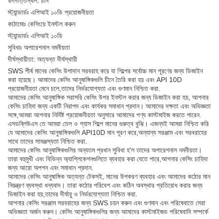
উৎপত্তিস্থল: চীন
স্ট্যান্ডার্ডঃ এপিআই ১০ডি প্রয়োজনীয়তা
কাঠামোঃ কেসিংয়ে ইনস্টল করুন
স্ট্যান্ডার্ডঃ এপিআই ১০ডি
সুবিধাঃ অপারেশনাল নমনীয়তা
দীর্ঘস্থায়ীতা: অত্যন্ত দীর্ঘস্থায়ী
SWS শীর্ষ মানের কেসিং উপাদান সরবরাহ করে যা শিল্পের সর্বোচ্চ মান পূরণের জন্য ডিজাইন
করা হয়েছে। আমাদের কেসিং আনুষাঙ্গিকগুলি চীনে তৈরি করা হয় এবং API 10D
প্রয়োজনীয়তা মেনে চলে,তাদের নির্ভরযোগ্যতা এবং গুণমান নিশ্চিত করা.
আমাদের কেসিং আনুষাঙ্গিক সরাসরি কেসিং উপর ইনস্টল করার জন্য ডিজাইন করা হয়, আপনার
কেসিং চাহিদা জন্য একটি নিরাপদ এবং কার্যকর সমাধান প্রদান। আমাদের দক্ষতা এবং অভিজ্ঞতা
সঙ্গে,আমরা আপনার নির্দিষ্ট প্রয়োজনীয়তা অনুসারে আমাদের পণ্য কাস্টমাইজ করতে পারেন.
এসডব্লিউএস তে আমরা তেল ও গ্যাস শিল্পে মানের গুরুত্ব বুঝি। এজন্যই আমরা নিশ্চিত করি
যে আমাদের কেসিং আনুষাঙ্গিকগুলি API10D মান পূরণ করে,অন্যান্য সরঞ্জাম এবং সরবরাহের
সাথে তাদের সামঞ্জস্যতা নিশ্চিত করা.
আমাদের কেসিং আনুষাঙ্গিকগুলির অন্যতম প্রধান সুবিধা হ'ল তাদের অপারেশনাল নমনীয়তা।
তারা বহুমুখী এবং বিভিন্ন অ্যাপ্লিকেশনগুলিতে ব্যবহার করা যেতে পারে,আপনার কেসিং চাহিদা
জন্য আরো অপশন এবং সমাধান প্রদান.
আমাদের কেসিং আনুষাঙ্গিক অত্যন্ত টেকসই, মানের উপকরণ ব্যবহার এবং আমাদের কঠোর মান
নিয়ন্ত্রণ ব্যবস্থা ধন্যবাদ। তারা কঠোর পরিবেশ এবং কঠিন অবস্থার প্রতিরোধ করার জন্য
ডিজাইন করা হয়,তাদের দীর্ঘায়ু ও নির্ভরযোগ্যতা নিশ্চিত করা.
আপনার কেসিং সরঞ্জাম সরবরাহের জন্য SWS চয়ন করুন এবং গুণমান এবং পরিষেবাতে সেরা
অভিজ্ঞতা অর্জন করুন। কেসিং আনুষাঙ্গিকগুলির জন্য আমাদের কাস্টমাইজড পরিষেবাদি সম্পর্কে