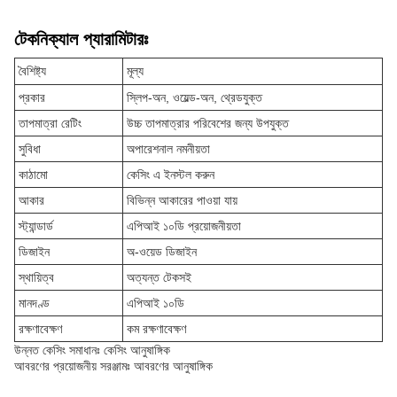
টেকনিক্যাল প্যারামিটারঃ
বৈশিষ্ট্য
মূল্য
প্রকার
স্লিপ-অন, ওয়েল্ড-অন, থ্রেডযুক্ত
তাপমাত্রা রেটিং
উচ্চ তাপমাত্রার পরিবেশের জন্য উপযুক্ত
সুবিধা
অপারেশনাল নমনীয়তা
কাঠামো
কেসিং এ ইনস্টল করুন
আকার
বিভিন্ন আকারের পাওয়া যায়
স্ট্যান্ডার্ড
এপিআই ১০ডি প্রয়োজনীয়তা
ডিজাইন
অ-ওয়েড ডিজাইন
স্থায়িত্ব
অত্যন্ত টেকসই
মানদণ্ড
এপিআই ১০ডি
রক্ষণাবেক্ষণ
কম রক্ষণাবেক্ষণ
উন্নত কেসিং সমাধানঃ কেসিং আনুষাঙ্গিক
আবরণের প্রয়োজনীয় সরঞ্জামঃ আবরণের আনুষাঙ্গিক