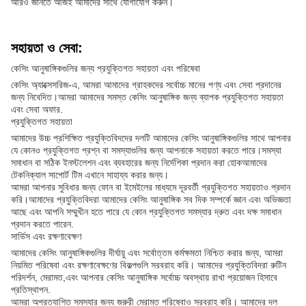
আরও জানতে আজই আমাদের সাথে যোগাযোগ করুন।
সহায়তা ও সেবা:
কেসিং আনুষাঙ্গিকগুলির জন্য প্রযুক্তিগত সহায়তা এবং পরিষেবা
কেসিং অ্যাক্সেসরিজ-এ, আমরা আমাদের গ্রাহকদের সর্বোচ্চ মানের পণ্য এবং সেবা প্রদানের
জন্য নিবেদিত।আমরা আমাদের সমস্ত কেসিং আনুষাঙ্গিক জন্য ব্যাপক প্রযুক্তিগত সহায়তা
এবং সেবা অফার.
প্রযুক্তিগত সহায়তা
আমাদের উচ্চ প্রশিক্ষিত প্রযুক্তিবিদদের দলটি আমাদের কেসিং আনুষাঙ্গিকগুলির সাথে আপনার
যে কোনও প্রযুক্তিগত প্রশ্ন বা সমস্যাগুলির জন্য আপনাকে সহায়তা করতে পারে।সমস্যা
সমাধান বা সঠিক ইনস্টলেশন এবং ব্যবহারের জন্য নির্দেশিকা প্রদান করা হোকআমাদের
টেকনিক্যাল সাপোর্ট টিম এখানে সাহায্য করার জন্য।
আমরা আপনার সুবিধার জন্য ফোন বা ইমেইলের মাধ্যমে দূরবর্তী প্রযুক্তিগত সহায়তাও প্রদান
করি।আমাদের প্রযুক্তিবিদরা আমাদের কেসিং আনুষাঙ্গিক সব দিক সম্পর্কে জ্ঞান এবং অভিজ্ঞতা
আছে এবং আপনি সম্মুখীন হতে পারে যে কোন প্রযুক্তিগত সমস্যার দ্রুত এবং দক্ষ সমাধান
প্রদান করতে পারেন.
সার্ভিস এবং রক্ষণাবেক্ষণ
আমাদের কেসিং আনুষাঙ্গিকগুলির দীর্ঘায়ু এবং সর্বোত্তম কর্মক্ষমতা নিশ্চিত করার জন্য, আমরা
নিয়মিত পরিষেবা এবং রক্ষণাবেক্ষণের বিকল্পগুলি সরবরাহ করি। আমাদের প্রযুক্তিবিদরা রুটিন
পরিদর্শন, মেরামত,এবং আপনার কেসিং আনুষাঙ্গিক সর্বোচ্চ অবস্থায় রাখা প্রয়োজন হিসাবে
প্রতিস্থাপন.
আমরা অপ্রত্যাশিত সমস্যার জন্য জরুরী মেরামত পরিষেবাও সরবরাহ করি। আমাদের দল