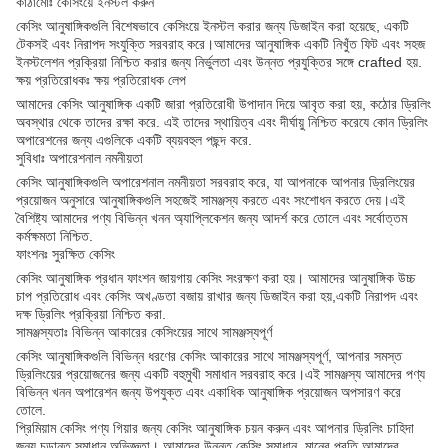
কাঠামোঃ কেসিংয়ে ইনস্টল করুন
কেসিং আনুষাঙ্গিকগুলি বিশেষভাবে কেসিংয়ে ইনস্টল করার জন্য ডিজাইন করা হয়েছে, একটি
টেকসই এবং নিরাপদ সংযুক্তি সরবরাহ করে।আমাদের আনুষাঙ্গিক একটি নিখুঁত ফিট এবং সহজ
ইনস্টলেশন প্রক্রিয়া নিশ্চিত করার জন্য নির্ভুলতা এবং উন্নত প্রযুক্তির সঙ্গে crafted হয়.
ক্ষয় প্রতিরোধকঃ ক্ষয় প্রতিরোধক লেপ
আমাদের কেসিং আনুষাঙ্গিক একটি জারা প্রতিরোধী উপাদান দিয়ে আবৃত করা হয়, কঠোর ড্রিলিং
অবস্থার থেকে তাদের রক্ষা করে. এই তাদের স্থায়িত্ব এবং দীর্ঘায়ু নিশ্চিত করেযে কোন ড্রিলিং
অপারেশনের জন্য এগুলিকে একটি ব্যয়বহুল পছন্দ করে.
সুবিধাঃ অপারেশনাল নমনীয়তা
কেসিং আনুষাঙ্গিকগুলি অপারেশনাল নমনীয়তা সরবরাহ করে, যা আপনাকে আপনার ড্রিলিংয়ের
প্রয়োজন অনুসারে আনুষাঙ্গিকগুলি সহজেই সামঞ্জস্য করতে এবং সংশোধন করতে দেয়।এই
বৈশিষ্ট্য আমাদের পণ্য বিভিন্ন খনন অ্যাপ্লিকেশন জন্য আদর্শ করে তোলে এবং সর্বোত্তম
কর্মক্ষমতা নিশ্চিত.
ফাংশনঃ সুরক্ষিত কেসিং
কেসিং আনুষাঙ্গিক প্রধান ফাংশন জায়গায় কেসিং সংরক্ষণ করা হয়। আমাদের আনুষাঙ্গিক উচ্চ
চাপ প্রতিরোধ এবং কেসিং অখণ্ডতা বজায় রাখার জন্য ডিজাইন করা হয়,একটি নিরাপদ এবং
দক্ষ ড্রিলিং প্রক্রিয়া নিশ্চিত করা.
সামঞ্জস্যতাঃ বিভিন্ন আকারের কেসিংয়ের সাথে সামঞ্জস্যপূর্ণ
কেসিং আনুষাঙ্গিকগুলি বিভিন্ন ধরণের কেসিং আকারের সাথে সামঞ্জস্যপূর্ণ, আপনার সমস্ত
ড্রিলিংয়ের প্রয়োজনের জন্য একটি বহুমুখী সমাধান সরবরাহ করে।এই সামঞ্জস্য আমাদের পণ্য
বিভিন্ন খনন অপারেশন জন্য উপযুক্ত এবং একাধিক আনুষাঙ্গিক প্রয়োজন অপসারণ করে
তোলে.
প্রিমিয়াম কেসিং পণ্য গিয়ার জন্য কেসিং আনুষাঙ্গিক চয়ন করুন এবং আপনার ড্রিলিং চাহিদা
জন্য চূড়ান্ত সমাধান অভিজ্ঞতা। আমাদের উন্নত কেসিং সমাধান, মানের প্রতি আমাদের