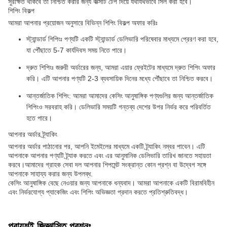
সুরক্ষিত থাকবে তা নিশ্চিত করার জন্য বাক্সটি টেপ দিয়ে যথাযথভাবে সিল করা হবে।
শিপিং বিকল্প
আমরা আপনার প্রয়োজন অনুসারে বিভিন্ন শিপিং বিকল্প অফার করিঃ
স্ট্যান্ডার্ড শিপিংঃ পণ্যটি একটি স্ট্যান্ডার্ড ডেলিভারি পরিষেবার মাধ্যমে প্রেরণ করা হবে,
যা পৌঁছাতে 5-7 কার্যদিবস সময় নিতে পারে।
দ্রুত শিপিংঃ জরুরী অর্ডারের জন্য, আমরা এয়ার ফ্রেইটের মাধ্যমে দ্রুত শিপিং অফার
করি। এটি আপনার পণ্যটি 2-3 ব্যবসায়িক দিনের মধ্যে পৌঁছাবে তা নিশ্চিত করবে।
আন্তর্জাতিক শিপিং: আমরা আমাদের কেসিং আনুষাঙ্গিক পণ্যগুলির জন্য আন্তর্জাতিক
শিপিংও সরবরাহ করি। ডেলিভারি সময়টি গন্তব্য দেশের উপর নির্ভর করে পরিবর্তিত
হতে পারে।
আপনার অর্ডার ট্র্যাকিং
আপনার অর্ডার পাঠানোর পর, আপনি ইমেইলের মাধ্যমে একটি ট্র্যাকিং নম্বর পাবেন। এটি
আপনাকে আপনার পণ্যটি ট্র্যাক করতে এবং এর আনুমানিক ডেলিভারি তারিখ জানতে সহায়তা
করবে।আমাদের গ্রাহক সেবা দল আপনার শিপমেন্ট সংক্রান্ত কোন প্রশ্ন বা উদ্বেগ সঙ্গে
আপনাকে সাহায্য করার জন্য উপলব্ধ.
কেসিং আনুষাঙ্গিক বেছে নেওয়ার জন্য আপনাকে ধন্যবাদ। আমরা আপনাকে একটি বিরামবিহীন
এবং নির্ভরযোগ্য প্যাকেজিং এবং শিপিং অভিজ্ঞতা প্রদান করতে প্রতিশ্রুতিবদ্ধ।
প্রায়শই জিজ্ঞাসিত প্রশ্নঃ