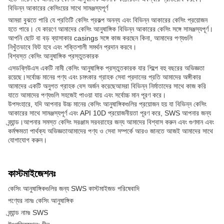
বিভিন্ন আকারের কেসিংয়ের সাথে সামঞ্জস্যপূর্ণ
আমরা বুঝতে পারি যে প্রতিটি কেসিং প্রকল্প অনন্য এবং বিভিন্ন আকারের কেসিং প্রয়োজন
হতে পারে। যে কারণে আমাদের কেসিং আনুষাঙ্গিক বিভিন্ন আকারের কেসিং সঙ্গে সামঞ্জস্যপূর্ণ।
আপনি ছোট বা বড় ব্যাসাকার casings সঙ্গে কাজ করছেন কিনা, আমাদের পণ্যগুলি
নিখুঁতভাবে ফিট হবে এবং শক্তিশালী সমর্থন প্রদান করবে।
বিশ্বস্ত কেসিং আনুষাঙ্গিক প্রস্তুতকারক
এসডব্লিউএস একটি নামী কেসিং আনুষাঙ্গিক প্রস্তুতকারক যার শিল্পে বহু বছরের অভিজ্ঞতা
রয়েছে।সর্বোচ্চ মানের পণ্য এবং চমৎকার গ্রাহক সেবা প্রদানের প্রতি আমাদের অঙ্গীকার
আমাদের একটি অনুগত গ্রাহক বেস অর্জন করেছেআমরা বিভিন্ন নির্মাতাদের সাথে কাজ করি
যাতে আমাদের পণ্যগুলি সহজেই পাওয়া যায় এবং সর্বোচ্চ মান পূরণ করে।
উপসংহারে, যদি আপনার উচ্চ মানের কেসিং আনুষাঙ্গিকগুলির প্রয়োজন হয় যা বিভিন্ন কেসিং
আকারের সাথে সামঞ্জস্যপূর্ণ এবং API 10D প্রয়োজনীয়তা পূরণ করে, SWS আপনার জন্য
ব্র্যান্ড।আপনার সমস্ত কেসিং সরঞ্জাম সরবরাহের জন্য আমাদের বিশ্বাস করুন এবং গুণমান এবং
কর্মক্ষমতা পার্থক্য অভিজ্ঞতাআমাদের পণ্য ও সেবা সম্পর্কে আরও জানতে আজই আমাদের সাথে
যোগাযোগ করুন।
কাস্টমাইজেশনঃ
কেসিং আনুষাঙ্গিকগুলির জন্য SWS কাস্টমাইজড পরিষেবাদি
পণ্যের নামঃ কেসিং আনুষাঙ্গিক
ব্র্যান্ড নামঃ SWS