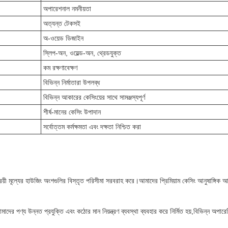
অপারেশনাল নমনীয়তা
অত্যন্ত টেকসই
অ-ওয়েড ডিজাইন
স্লিপ-অন, ওয়েল্ড-অন, থ্রেডযুক্ত
কম রক্ষণাবেক্ষণ
বিভিন্ন নির্মাতারা উপলব্ধ
বিভিন্ন আকারের কেসিংয়ের সাথে সামঞ্জস্যপূর্ণ
শীর্ষ-মানের কেসিং উপাদান
সর্বোত্তম কর্মক্ষমতা এবং দক্ষতা নিশ্চিত করা
ং সাশ্রয়ী মূল্যের হাউজিং অংশগুলির বিস্তৃত পরিসীমা সরবরাহ করে।আমাদের প্রিমিয়াম কেসিং আনুষাঙ্গি
 পণ্য উন্নত প্রযুক্তি এবং কঠোর মান নিয়ন্ত্রণ ব্যবস্থা ব্যবহার করে নির্মিত হয়,বিভিন্ন অপারেটি