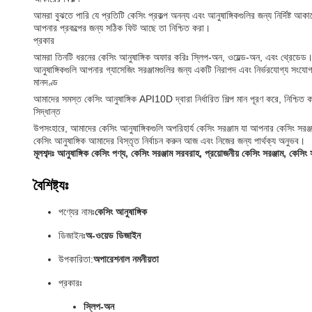
আমরা বুঝতে পারি যে প্রতিটি কেসিং প্রকল্প অনন্য এবং আনুষাঙ্গিকগুলির জন্য নির্দিষ্ট
আপনার প্রকল্পের জন্য সঠিক ফিট আছে তা নিশ্চিত করা।
প্রকার
আমরা তিনটি ধরনের কেসিং আনুষাঙ্গিক অফার করিঃ স্লিপ-অন, ওয়েল্ড-অন, এবং থ্রেডেড
আনুষাঙ্গিকগুলি আপনার গ্যাসেজিং সরঞ্জামগুলির জন্য একটি নিরাপদ এবং নির্ভরযোগ্য সংয
মানদণ্ড
আমাদের সমস্ত কেসিং আনুষাঙ্গিক API10D দ্বারা নির্ধারিত শিল্প মান পূরণ করে, নিশ্চিত 
সিদ্ধান্ত
উপসংহারে, আমাদের কেসিং আনুষাঙ্গিকগুলি অপরিহার্য কেসিং সরঞ্জাম যা আপনার কেসিং সর
কেসিং আনুষাঙ্গিক আমাদের বিস্তৃত নির্বাচন করুন আজ এবং নিজের জন্য পার্থক্য অনুভব।
মূলশব্দঃ আনুষাঙ্গিক কেসিং পণ্য, কেসিং সরঞ্জাম সরবরাহ, প্রয়োজনীয় কেসিং সরঞ্জাম, কেসিং
বৈশিষ্ট্যঃ
পণ্যের নামঃ
কেসিং আনুষাঙ্গিক
ডিজাইনঃ
অ-ওয়েড ডিজাইন
উপকারিতা:
অপারেশনাল নমনীয়তা
প্রকারঃ
স্লিপ-অন