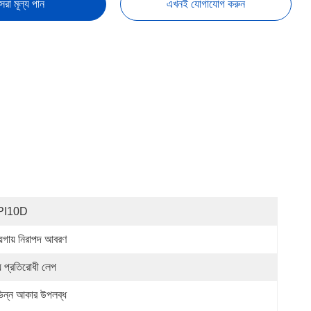
েরা মূল্য পান
এখনই যোগাযোগ করুন
PI10D
য়গায় নিরাপদ আবরণ
য় প্রতিরোধী লেপ
ভিন্ন আকার উপলব্ধ