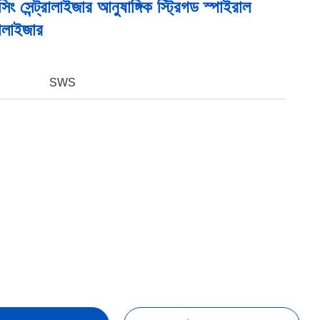
 সেন্ট্রালাইজার আনুষাঙ্গিক স্ট্রিগড স্পাইরাল
রালাইজার
SWS