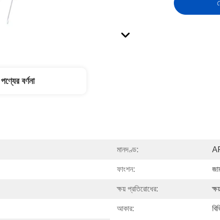
স
পণ্যের বর্ণনা
মানদণ্ড:
A
ফাংশন:
জা
ক্ষয় প্রতিরোধের:
ক্ষ
আকার:
বি