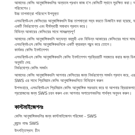
আমাদের কেসিং আনুষাঙ্গিকগুলির অন্যতম প্রধান কাজ হ'ল কেসিংটি স্থানে সুরক্ষিত করা
পরিবেশেও।
উচ্চ তাপমাত্রা পরিবেশে উপযুক্ত
এসডব্লিউএস কেসিংয়ের আনুষাঙ্গিকগুলি উচ্চ তাপমাত্রা সহ্য করতে ডিজাইন করা হয়েছে,
একটি নির্ভরযোগ্য এবং দীর্ঘস্থায়ী সমাধান প্রদান করে।
বিভিন্ন আকারের কেসিংয়ের সাথে সামঞ্জস্যপূর্ণ
আমাদের কেসিং আনুষাঙ্গিকগুলি অত্যন্ত বহুমুখী এবং বিভিন্ন আকারের কেসিংয়ের সাথে সামঞ
এসডব্লিউএস কেসিং আনুষাঙ্গিকগুলিকে একটি ব্যয়বহুল পছন্দ করে তোলে।
কার্যকর কেসিং ইনস্টলেশন
এসডব্লিউএস কেসিং আনুষাঙ্গিকগুলি কেসিং ইনস্টলেশন প্রক্রিয়াটি সহজতর করার জন্য ডিজা
অনুমতি দেয়.
নির্ভরযোগ্য কেসিং সমর্থন
আমাদের কেসিং আনুষাঙ্গিকগুলি আপনার কেসিংয়ের জন্য নির্ভরযোগ্য সমর্থন প্রদান করে, এর
SWS এর সাথে প্রিমিয়াম কেসিং আনুষাঙ্গিকগুলিতে বিনিয়োগ করুন
উপসংহারে, এসডব্লিউএস প্রিমিয়াম কেসিং আনুষাঙ্গিক সরবরাহ করে যা আপনার ক্রিয়াকলাপে
প্রয়োজনের জন্য SWS চয়ন করুন এবং আপনার অপারেশনগুলির পার্থক্য অনুভব করুন।
কাস্টমাইজেশনঃ
কেসিং আনুষাঙ্গিকগুলির জন্য কাস্টমাইজেশন পরিষেবা - SWS
ব্র্যান্ড নামঃ SWS
উৎপত্তিস্থল: চীন