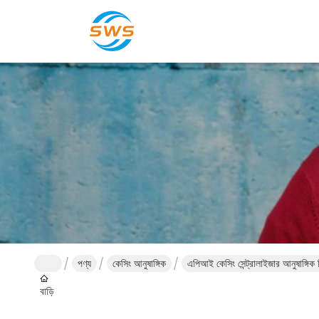
পণ্য
কেসিং আনুষাঙ্গিক
এপিআই কেসিং সেন্ট্রালাইজার আনুষাঙ্গিক স
বাড়ি