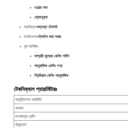
ওয়েল্ড-অন
থ্রেডযুক্ত
স্থায়িত্বঃ
অত্যন্ত টেকসই
ইনস্টলেশনঃ
ইনস্টল করা সহজ
মূল বৈশিষ্ট্য:
সাশ্রয়ী মূল্যের কেসিং পার্টস
আনুষাঙ্গিক কেসিং পণ্য
প্রিমিয়াম কেসিং আনুষাঙ্গিক
টেকনিক্যাল প্যারামিটারঃ
প্রযুক্তিগত পরামিতি
আকার
তাপমাত্রা রেটিং
স্ট্যান্ডার্ড