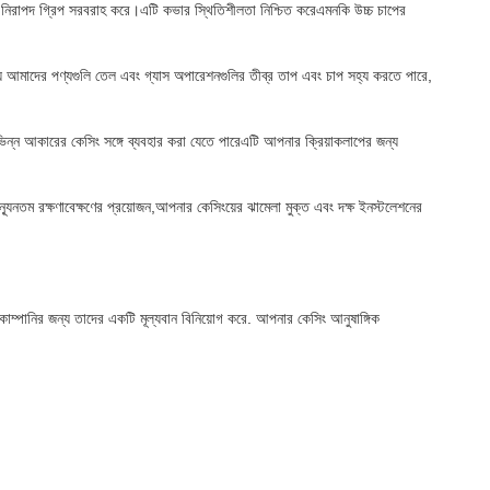
 নিরাপদ গ্রিপ সরবরাহ করে।এটি কভার স্থিতিশীলতা নিশ্চিত করেএমনকি উচ্চ চাপের
যে আমাদের পণ্যগুলি তেল এবং গ্যাস অপারেশনগুলির তীব্র তাপ এবং চাপ সহ্য করতে পারে,
বিভিন্ন আকারের কেসিং সঙ্গে ব্যবহার করা যেতে পারেএটি আপনার ক্রিয়াকলাপের জন্য
যূনতম রক্ষণাবেক্ষণের প্রয়োজন,আপনার কেসিংয়ের ঝামেলা মুক্ত এবং দক্ষ ইনস্টলেশনের
কোম্পানির জন্য তাদের একটি মূল্যবান বিনিয়োগ করে. আপনার কেসিং আনুষাঙ্গিক