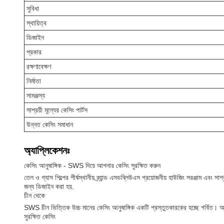
সুবিধা
স্থায়িত্ব
ডিজাইন
প্রকার
রক্ষণাবেক্ষণ
নির্মাতা
সামঞ্জস্য
সাশ্রয়ী মূল্যের কেসিং পার্টস
উন্নত কেসিং সমাধান
অ্যাপ্লিকেশনঃ
কেসিং আনুষাঙ্গিক - SWS দিয়ে আপনার কেসিং সুরক্ষিত করুন
তেল ও গ্যাস শিল্পের শীর্ষস্থানীয় ব্র্যান্ড এসডব্লিউএস প্রয়োজনীয় হাউজিং সরঞ্জাম এব
জন্য ডিজাইন করা হয়.
চীন থেকে
SWS চীন ভিত্তিক উচ্চ মানের কেসিং আনুষাঙ্গিক একটি প্রস্তুতকারকের হচ্ছে গর্বিত। আমাদের
সুরক্ষিত কেসিং