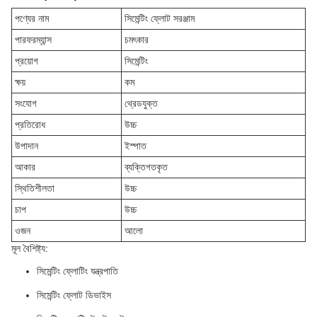
পণ্যের নাম
সিমেন্টিং ফ্লোট সরঞ্জাম
পারফরম্যান্স
চমৎকার
প্রয়োগ
সিমেন্টিং
ক্ষয়
কম
সংযোগ
থ্রেডযুক্ত
প্রতিরোধ
উচ্চ
উপাদান
ইস্পাত
আকার
ব্যক্তিগতকৃত
স্থিতিশীলতা
উচ্চ
চাপ
উচ্চ
ওজন
আলো
মূল বৈশিষ্ট্য:
সিমেন্টিং ফ্লোটিং যন্ত্রপাতি
সিমেন্টিং ফ্লোট ডিভাইস