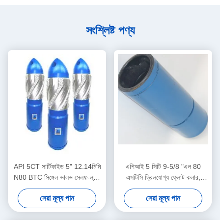
সংশ্লিষ্ট পণ্য
API 5CT সার্টিফাইড 5" 12.14মিমি
এপিআই 5 সিটি 9-5/8 "এল 80
N80 BTC সিঙ্গেল ভালভ সেলফ-ল্যাচ
এসটিসি ড্রিলযোগ্য ফ্লোট কলার,
অ্যালুমিনিয়াম অ্যালয় ফ্লোট শু তেল ও
তেলক্ষেত্র ফ্লোট কলার, ভূখণ্ডের গভীর
সেরা মূল্য পান
সেরা মূল্য পান
গ্যাস শিল্পের জন্য
তেল গ্যাস কূপ সিমেন্টিংয়ের জন্য ব্যবহৃত