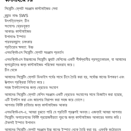
সিমেন্টিং ফ্লোট সরঞ্জাম কাস্টমাইজড সেবা
ব্র্যান্ড নামঃ SWS
উৎপত্তিস্থল: চীন
সংযোগঃ থ্রেডযুক্ত
আকারঃ কাস্টমাইজড
উপাদানঃ ইস্পাত
পারফরম্যান্স: চমৎকার
প্রতিরোধ ক্ষমতা: উচ্চ
এসডব্লিউএস সিমেন্টিং ফ্লোট সরঞ্জাম প্রবর্তন
এসডব্লিউএস উচ্চমানের সিমেন্টিং ফ্ল্যাট মেশিনের একটি শীর্ষস্থানীয় প্রস্তুতকারক, যা আমাদের
ক্লায়েন্টদের জন্য কাস্টমাইজড পরিষেবা সরবরাহ করে।
চীন থেকে
আমাদের সিমেন্টিং ফ্লোট ডিভাইস গর্বের সাথে চীনে তৈরি করা হয়, সর্বোচ্চ মানের উপকরণ এবং
উত্পাদন প্রক্রিয়া নিশ্চিত করে।
সহজ ইনস্টলেশনের জন্য থ্রেডেড সংযোগ
আমাদের সিমেন্টিং ফ্লোট মেশিন সরঞ্জাম একটি থ্রেডেড সংযোগের সাথে ডিজাইন করা হয়েছে,
এটি ইনস্টল করা এবং জায়গায় নিরাপদ করা সহজ করে তোলে।
আপনার নির্দিষ্ট চাহিদার জন্য কাস্টমাইজড আকার
এসডব্লিউএস-এ, আমরা বুঝতে পারি যে প্রতিটি প্রকল্পই অনন্য। এজন্যই আমরা আপনার
সিমেন্টিং অপারেশনের নির্দিষ্ট প্রয়োজনীয়তা পূরণের জন্য কাস্টমাইজড আকারের অফার করি।
টেকসই ইস্পাত উপাদান
আমাদের সিমেন্টিং ফ্লোট সরঞ্জাম উচ্চ মানের ইস্পাত থেকে তৈরি করা হয়, এমনকি কঠোরতম