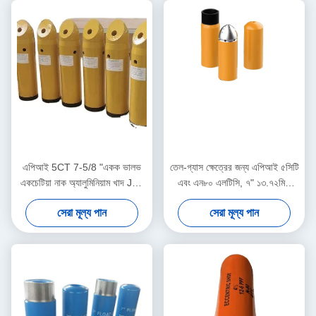
এপিআই 5CT 7-5/8 "একক ভালভ
তেল-গ্যাস ক্ষেত্রের জন্য এপিআই ৫সিটি
একচেটিয়া নাক অ্যালুমিনিয়াম খাদ J55
এবং এন৮০ এলটিসি, ৭" ১৩.৭২মিমি
BTC সঙ্গে ভাসমান জুতা
অ্যালুমিনিয়াম অ্যালয় ডাবল ভালভ ফ্লোট
সেরা মূল্য পান
সেরা মূল্য পান
শু ও কলার