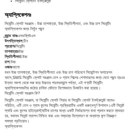
সিমেন্টিং ফ্লোটিং ইনস্ট্রুমেন্ট
অ্যাপ্লিকেশনঃ
সিমেন্টিং ফ্লোট সরঞ্জাম - উচ্চ তাপমাত্রা, উচ্চ স্থিতিশীলতা, এবং উচ্চ চাপ সিমেন্টিং
অ্যাপ্লিকেশন জন্য নিখুঁত পছন্দ
ব্র্যান্ড নামঃ
এসডব্লিউএস
উৎপত্তিস্থল:
চীন
প্রয়োগঃ
সিমেন্টিং
তাপমাত্রাঃ
উচ্চ
স্থিতিশীলতা:
উচ্চ
চাপ:
উচ্চ
ওজনঃ
আলো
যখন উচ্চ তাপমাত্রা, উচ্চ স্থিতিশীলতা এবং উচ্চ চাপ পরিবেশে সিমেন্টেশন অপারেশন
আসে,SWS সিমেন্টিং ফ্লোট সরঞ্জাম তেল ও গ্যাস শিল্পের পেশাদারদের জন্য যেতে পছন্দ হয়এর
উন্নত নকশা থেকে শুরু করে উচ্চতর পারফরম্যান্স পর্যন্ত, এই পণ্যটি সিমেন্টিং
অ্যাপ্লিকেশনগুলির কঠোর চাহিদা মেটাতে বিশেষভাবে ডিজাইন করা হয়েছে।
সিমেন্টিং ফ্লোট সরঞ্জাম কি?
সিমেন্টিং ফ্লোট সরঞ্জাম, যা সিমেন্টিং ফ্লোট গিয়ার বা সিমেন্টিং ফ্লোট ইনস্ট্রুমেন্ট নামেও
পরিচিত, এটি তেল ও গ্যাস কূপের সিমেন্টিং প্রক্রিয়াটির একটি গুরুত্বপূর্ণ উপাদান।এটি সিমেন্ট
স্লারি এবং কূপের হাইড্রোস্ট্যাটিক চাপের মধ্যে একটি নির্ভরযোগ্য বাধা প্রদান করতে ব্যবহৃত
হয়, যথাযথ সিমেন্ট স্থাপন নিশ্চিত করা এবং সম্ভাব্য বিস্ফোরণ বা অন্যান্য কূপ নিয়ন্ত্রণ
সমস্যা প্রতিরোধ।
অ্যাপ্লিকেশন