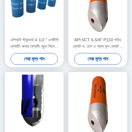
এপিআই স্ট্যান্ডার্ড 4 1/2 " এসটিসি
API 5CT 6-5/8" P110 গাইড
ফ্লোটিং কলার ফ্লোটিং জুতা সিমেন্টিং
ফ্লোট শু, তেল ও গ্যাস কূপ ফ্লোট শু,
সরঞ্জাম নন-রোটিং একক / ডাবল ভালভ
স্থিতিশীল কেসিং সিমেন্টিং অপারেশন
সেরা মূল্য পান
সেরা মূল্য পান
সমর্থন করে