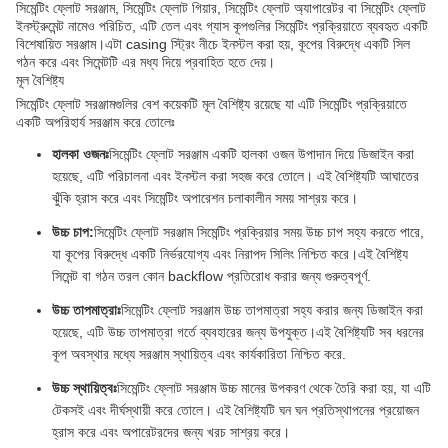
সিমেন্টিং ফ্লোট সরঞ্জাম, সিমেন্টিং ফ্লোট গিয়ার, সিমেন্টিং ফ্লোট অ্যাপারেটর বা সিমেন্টিং ফ্লোট
ইনস্ট্রুমেন্ট নামেও পরিচিত, এটি তেল এবং গ্যাস কূপগুলির সিমেন্টিং প্রক্রিয়াতে ব্যবহৃত একটি
বিশেষায়িত সরঞ্জাম।এটা casing স্ট্রিং নীচে ইনস্টল করা হয়, কূপের বিরুদ্ধে একটি সিল
গঠন করে এবং সিমেন্টটি এর মধ্য দিয়ে প্রবাহিত হতে দেয়।
মূল বৈশিষ্ট্য
সিমেন্টিং ফ্লোট সরঞ্জামগুলির বেশ কয়েকটি মূল বৈশিষ্ট্য রয়েছে যা এটি সিমেন্টিং প্রক্রিয়াতে
একটি অপরিহার্য সরঞ্জাম করে তোলেঃ
হালকা ওজনঃ
সিমেন্টিং ফ্লোট সরঞ্জাম একটি হালকা ওজন উপাদান দিয়ে ডিজাইন করা
হয়েছে, এটি পরিচালনা এবং ইনস্টল করা সহজ করে তোলে। এই বৈশিষ্ট্যটি আঘাতের
ঝুঁকি হ্রাস করে এবং সিমেন্টিং অপারেশন চলাকালীন সময় সাশ্রয় করে।
উচ্চ চাপ:
সিমেন্টিং ফ্লোট সরঞ্জাম সিমেন্টিং প্রক্রিয়ার সময় উচ্চ চাপ সহ্য করতে পারে,
যা কূপের বিরুদ্ধে একটি নির্ভরযোগ্য এবং নিরাপদ সিলিং নিশ্চিত করে।এই বৈশিষ্ট্য
সিমেন্ট বা গঠন তরল কোন backflow প্রতিরোধ করার জন্য গুরুত্বপূর্ণ.
উচ্চ তাপমাত্রাঃ
সিমেন্টিং ফ্লোট সরঞ্জাম উচ্চ তাপমাত্রা সহ্য করার জন্য ডিজাইন করা
হয়েছে, এটি উচ্চ তাপমাত্রা গর্তে ব্যবহারের জন্য উপযুক্ত।এই বৈশিষ্ট্যটি সব ধরনের
কূপ অবস্থার মধ্যে সরঞ্জাম স্থায়িত্ব এবং কার্যকারিতা নিশ্চিত করে.
উচ্চ স্থায়িত্বঃ
সিমেন্টিং ফ্লোট সরঞ্জাম উচ্চ মানের উপকরণ থেকে তৈরি করা হয়, যা এটি
টেকসই এবং দীর্ঘস্থায়ী করে তোলে। এই বৈশিষ্ট্যটি ঘন ঘন প্রতিস্থাপনের প্রয়োজন
হ্রাস করে এবং অপারেটরদের জন্য খরচ সাশ্রয় করে।