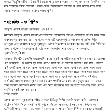
সমস্ত সিমেন্টিং চাহিদা মেটাতে শীর্ষ মানের পণ্য এবং চমৎকার সেবা প্রদান করতে নিবেদিত।দয়া
করে আমাদের সাথে যোগাযোগ করুন কোন প্রযুক্তিগত সহায়তা বা সেবা অনুসন্ধানের জন্য,
আমরা সবসময় আপনাকে সাহায্য করতে খুশি।
প্যাকেজিং এবং শিপিংঃ
সিমেন্টিং ফ্লোট সরঞ্জাম প্যাকেজিং এবং শিপিং
আমাদের সিমেন্টিং ফ্লোট সরঞ্জামগুলি আমাদের গ্রাহকদের নিরাপদ ডেলিভারি নিশ্চিত করার জন্য
সাবধানে প্যাকেজ করা হয়। আমাদের কাছে এটি গুরুত্বপূর্ণ যে আমাদের পণ্যগুলি নিখুঁত
অবস্থায় এবং ব্যবহারের জন্য প্রস্তুত।আমরা উচ্চমানের উপকরণ ব্যবহার করি এবং শিপিংয়ের
সময় আমাদের পণ্যগুলিকে রক্ষা করার জন্য প্যাকেজিং প্রক্রিয়াতে খুব যত্নবান.
প্যাকেজিং প্রক্রিয়া
প্রথমত, সিমেন্টিং ফ্লোটিং সরঞ্জামগুলি কোনও ত্রুটি বা ক্ষতির জন্য পরিদর্শন করা হয়। তারপর
এটি পরিষ্কার এবং শুকনো হয় যাতে কোনও ময়লা বা ধ্বংসাবশেষ অপসারণ করা যায়। পরবর্তী,
এটি একটি ময়লা বা ময়লা ময়লা ময়লা ময়লা ময়লা ময়লা ময়লা ময়লা ময়লা ময়লা ময়লা ময়লা
ময়লা ময়লা ময়লা ময়লা ময়লা ময়লা ময়লা ময়লা ময়লা ময়লা ময়লা ময়লা ময়লা ময়লা ময়লা ময়লা
ময়লা ময়লা ময়লা ময়লা ময়লা ময়লা ময়লা ময়লা ময়লা ময়লা ময়লা ময়লাএটি একটি শক্ত
কার্ডবোর্ড বাক্সে সাবধানে স্থাপন করা হয় এবং প্যাকিং উপকরণ যেমন বুদবুদ আবরণ বা ফেনা
দিয়ে সুরক্ষিত হয়তারপর বক্সটি শক্ত টেপ দিয়ে সীলমোহর করা হয় যাতে শিপিংয়ের সময় কোনও
গতিবিধি প্রতিরোধ করা যায়।
শিপিং পদ্ধতি
আমরা আমাদের গ্রাহকদের চাহিদা মেটাতে বিভিন্ন শিপিং পদ্ধতি অফার করি। আমাদের
স্ট্যান্ডার্ড শিপিং বিকল্প একটি নামী কুরিয়ার পরিষেবা মাধ্যমে, যা দ্রুত এবং নির্ভরযোগ্য
ডেলিভারি প্রদান করে। বড় আদেশের জন্য,আমরা পণ্য পরিবহন নিশ্চিত করার জন্য মালবাহী