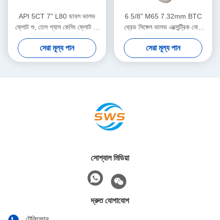
API 5CT 7" L80 ডাবল ভালভ
6 5/8" M65 7.32mm BTC
ফ্লোট শু, তেল গ্যাস কেসিং ফ্লোট শু,
থ্রেড সিঙ্গেল ভালভ এক্সেন্ট্রিক নোজ
জটিল ডাউনহোল সিমেন্টিং কাজের জন্য
ফ্লোট শু তেলক্ষেত্র সিমেন্টিং
সেরা মূল্য পান
সেরা মূল্য পান
উপযুক্ত
অ্যাপ্লিকেশনের জন্য নিবেদিত
সোশ্যাল মিডিয়া
দ্রুত যোগাযোগ
টেলিফোন