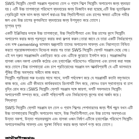
SWS সিমেন্টিং ফ্লোট সরঞ্জাম প্রধানত তেল ও গ্যাস শিল্পে সিমেন্টিং অপারেশন জন্য ব্যবহৃত
হয়। এটি উচ্চ তাপমাত্রা পরিবেশে ব্যবহারের জন্য ডিজাইন করা হয়েছে,এটি উচ্চ ভূতাত্ত্বিক
গ্রেডিয়েন্ট সঙ্গে ভাল জন্য আদর্শ করাএর উচ্চ স্থিতিশীলতা এবং চাপের ক্ষমতা এটিকে গভীর
জল এবং উচ্চ চাপের কূপগুলিতে ব্যবহারের জন্য উপযুক্ত করে তোলে।
দৃশ্যের দৃশ্য
একটি ইঞ্জিনিয়ার দলকে উচ্চ তাপমাত্রা, উচ্চ স্থিতিশীলতা এবং উচ্চ চাপের কূপে সিমেন্টিং
অপারেশন করার জন্য প্রস্তুত করার কথা কল্পনা করুন।তারা জানে যে তারা একটি নির্ভরযোগ্য
এবং দক্ষ cementing ভাসমান যন্ত্রপাতি তাদের অপারেশন সাফল্য এবং নিরাপত্তা নিশ্চিত
করতে প্রয়োজনসাবধানে বিবেচনা করার পর তারা SWS সিমেন্টিং ফ্লোট সরঞ্জাম বেছে নেয়।
এই দল দ্রুত সরঞ্জামগুলি একত্রিত করে এবং এটিকে কুয়োতে ইনস্টল করে। সরঞ্জামগুলির
হালকা ওজন নকশা এমনকি কঠোর এবং চ্যালেঞ্জিং পরিবেশেও পরিচালনা এবং চালনা করা সহজ
করে তোলে।উচ্চ তাপমাত্রা এবং চাপ প্রতিরোধের সরঞ্জাম দল আত্মবিশ্বাসী যে এটি ভালভাবে
পুঁজির তীব্র অবস্থার অধীনে কাজ করবে.
সিমেন্টিং প্রক্রিয়া শুরু হওয়ার সাথে সাথে, দলটি পর্যবেক্ষণ করে যে সরঞ্জামটি কতটা মসৃণভাবে
কাজ করে, এবং এটি কীভাবে কার্যকরভাবে রিংলাসটি সিল করে, কোনও তরল স্থানান্তর বা চাপ
বৃদ্ধি রোধ করে।SWS সিমেন্টিং ফ্লোট সরঞ্জাম সঙ্গে জায়গা, দলটি সফলভাবে সিমেন্টিং
অপারেশনটি সম্পন্ন করে, একটি শক্তিশালী এবং নির্ভরযোগ্য কূপের বাধা অর্জন করে।
সিদ্ধান্ত
SWS সিমেন্টিং ফ্লোট সরঞ্জাম হল তেল ও গ্যাস শিল্পের পেশাদারদের জন্য শীর্ষ পছন্দ যখন এটি
উচ্চ তাপমাত্রায় সিমেন্টিং অপারেশন আসে, উচ্চ স্থিতিশীলতা,এবং উচ্চ চাপের অবস্থাএর
উন্নত নকশা, উন্নত পারফরম্যান্স এবং হালকা ওজন নির্মাণ এটিকে চ্যালেঞ্জিং পরিবেশে সিমেন্টিং
অপারেশনগুলির সাফল্য এবং সুরক্ষা নিশ্চিত করার জন্য আদর্শ পণ্য করে তোলে।
কাস্টমাইজেশনঃ