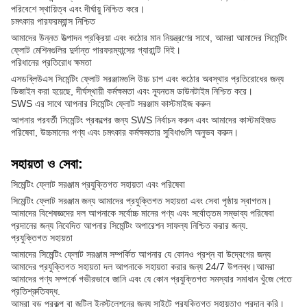
পরিবেশে স্থায়িত্ব এবং দীর্ঘায়ু নিশ্চিত করে।
চমৎকার পারফরম্যান্স নিশ্চিত
আমাদের উন্নত উত্পাদন প্রক্রিয়া এবং কঠোর মান নিয়ন্ত্রণের সাথে, আমরা আমাদের সিমেন্টিং
ফ্লোট মেশিনগুলির দুর্দান্ত পারফরম্যান্সের গ্যারান্টি দিই।
পরিধানের প্রতিরোধ ক্ষমতা
এসডব্লিউএস সিমেন্টিং ফ্লোট সরঞ্জামগুলি উচ্চ চাপ এবং কঠোর অবস্থার প্রতিরোধের জন্য
ডিজাইন করা হয়েছে, দীর্ঘস্থায়ী কর্মক্ষমতা এবং ন্যূনতম ডাউনটাইম নিশ্চিত করে।
SWS এর সাথে আপনার সিমেন্টিং ফ্লোট সরঞ্জাম কাস্টমাইজ করুন
আপনার পরবর্তী সিমেন্টিং প্রকল্পের জন্য SWS নির্বাচন করুন এবং আমাদের কাস্টমাইজড
পরিষেবা, উচ্চমানের পণ্য এবং চমৎকার কর্মক্ষমতার সুবিধাগুলি অনুভব করুন।
সহায়তা ও সেবা:
সিমেন্টিং ফ্লোট সরঞ্জাম প্রযুক্তিগত সহায়তা এবং পরিষেবা
সিমেন্টিং ফ্লোট সরঞ্জাম জন্য আমাদের প্রযুক্তিগত সহায়তা এবং সেবা পৃষ্ঠায় স্বাগতম।
আমাদের বিশেষজ্ঞদের দল আপনাকে সর্বোচ্চ মানের পণ্য এবং সর্বোত্তম সম্ভাব্য পরিষেবা
প্রদানের জন্য নিবেদিত আপনার সিমেন্টিং অপারেশন সাফল্য নিশ্চিত করার জন্য.
প্রযুক্তিগত সহায়তা
আমাদের সিমেন্টিং ফ্লোট সরঞ্জাম সম্পর্কিত আপনার যে কোনও প্রশ্ন বা উদ্বেগের জন্য
আমাদের প্রযুক্তিগত সহায়তা দল আপনাকে সহায়তা করার জন্য 24/7 উপলব্ধ।আমরা
আমাদের পণ্য সম্পর্কে গভীরভাবে জানি এবং যে কোন প্রযুক্তিগত সমস্যার সমাধান খুঁজে পেতে
প্রতিশ্রুতিবদ্ধ.
আমরা বড় প্রকল্প বা জটিল ইনস্টলেশনের জন্য সাইটে প্রযুক্তিগত সহায়তাও প্রদান করি।