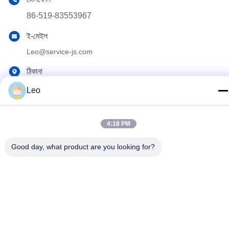
86-519-83553967
ই-মেইল
Leo@service-js.com
ঠিকানা
হাই-টেক ইন্ডাস্ট্রিয়াল পার্ক উজিন জোন, চাংঝু, জিয়াংসু প্রদেশ, চীন
Leo
গোপনীয়তা নীতি
|
সাইটম্যাপ
4:18 PM
চীন ভাল মানের সিমেন্টিং ফ্লোট সরঞ্জাম সরবরাহকারী. কপিরাইট © 2023-2026 Jiangsu
Good day, what product are you looking for?
Service Petroleum Technology Co., Ltd . সমস্ত অধিকার সংরক্ষিত.