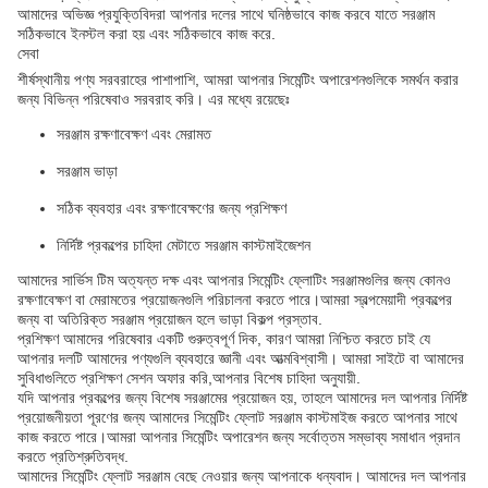
আমাদের অভিজ্ঞ প্রযুক্তিবিদরা আপনার দলের সাথে ঘনিষ্ঠভাবে কাজ করবে যাতে সরঞ্জাম
সঠিকভাবে ইনস্টল করা হয় এবং সঠিকভাবে কাজ করে.
সেবা
শীর্ষস্থানীয় পণ্য সরবরাহের পাশাপাশি, আমরা আপনার সিমেন্টিং অপারেশনগুলিকে সমর্থন করার
জন্য বিভিন্ন পরিষেবাও সরবরাহ করি। এর মধ্যে রয়েছেঃ
সরঞ্জাম রক্ষণাবেক্ষণ এবং মেরামত
সরঞ্জাম ভাড়া
সঠিক ব্যবহার এবং রক্ষণাবেক্ষণের জন্য প্রশিক্ষণ
নির্দিষ্ট প্রকল্পের চাহিদা মেটাতে সরঞ্জাম কাস্টমাইজেশন
আমাদের সার্ভিস টিম অত্যন্ত দক্ষ এবং আপনার সিমেন্টিং ফ্লোটিং সরঞ্জামগুলির জন্য কোনও
রক্ষণাবেক্ষণ বা মেরামতের প্রয়োজনগুলি পরিচালনা করতে পারে।আমরা স্বল্পমেয়াদী প্রকল্পের
জন্য বা অতিরিক্ত সরঞ্জাম প্রয়োজন হলে ভাড়া বিকল্প প্রস্তাব.
প্রশিক্ষণ আমাদের পরিষেবার একটি গুরুত্বপূর্ণ দিক, কারণ আমরা নিশ্চিত করতে চাই যে
আপনার দলটি আমাদের পণ্যগুলি ব্যবহারে জ্ঞানী এবং আত্মবিশ্বাসী। আমরা সাইটে বা আমাদের
সুবিধাগুলিতে প্রশিক্ষণ সেশন অফার করি,আপনার বিশেষ চাহিদা অনুযায়ী.
যদি আপনার প্রকল্পের জন্য বিশেষ সরঞ্জামের প্রয়োজন হয়, তাহলে আমাদের দল আপনার নির্দিষ্ট
প্রয়োজনীয়তা পূরণের জন্য আমাদের সিমেন্টিং ফ্লোট সরঞ্জাম কাস্টমাইজ করতে আপনার সাথে
কাজ করতে পারে।আমরা আপনার সিমেন্টিং অপারেশন জন্য সর্বোত্তম সম্ভাব্য সমাধান প্রদান
করতে প্রতিশ্রুতিবদ্ধ.
আমাদের সিমেন্টিং ফ্লোট সরঞ্জাম বেছে নেওয়ার জন্য আপনাকে ধন্যবাদ। আমাদের দল আপনার