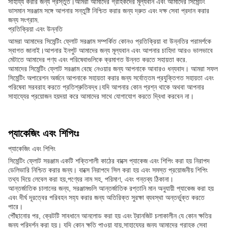
সাহায্য করার জন্য প্রস্তুত।আমরা আমাদের গ্রাহকদের মূল্যবান এবং আমাদের সিমেন্টিং
ভাসমান সরঞ্জাম সঙ্গে আপনার সন্তুষ্টি নিশ্চিত করার জন্য দ্রুত এবং দক্ষ সেবা প্রদান করার
জন্য সংগ্রাম.
প্রতিক্রিয়া এবং উন্নতি
আমরা আমাদের সিমেন্টিং ফ্লোট সরঞ্জাম সম্পর্কিত কোনও প্রতিক্রিয়া বা উন্নতির পরামর্শকে
স্বাগত জানাই।আপনার ইনপুট আমাদের জন্য মূল্যবান এবং আপনার চাহিদা আরও ভালভাবে
মেটাতে আমাদের পণ্য এবং পরিষেবাগুলিকে ক্রমাগত উন্নত করতে সহায়তা করে.
আমাদের সিমেন্টিং ফ্লোট সরঞ্জাম বেছে নেওয়ার জন্য আপনাকে আবারও ধন্যবাদ। আমরা সফল
সিমেন্টিং অপারেশন অর্জনে আপনাকে সহায়তা করার জন্য সর্বোত্তম প্রযুক্তিগত সহায়তা এবং
পরিষেবা সরবরাহ করতে প্রতিশ্রুতিবদ্ধ।যদি আপনার কোন প্রশ্ন থাকে অথবা আপনার
সাহায্যের প্রয়োজন হয়দয়া করে আমাদের সাথে যোগাযোগ করতে দ্বিধা করবেন না।
প্যাকেজিং এবং শিপিংঃ
প্যাকেজিং এবং শিপিং
সিমেন্টিং ফ্লোট সরঞ্জাম একটি শক্তিশালী কাঠের বাক্সে প্যাকেজ এবং শিপিং করা হয় নিরাপদ
ডেলিভারি নিশ্চিত করার জন্য। বাক্সে নিরাপদে সিল করা হয় এবং সমস্ত প্রয়োজনীয় শিপিং
তথ্য দিয়ে লেবেল করা হয়,পণ্যের নাম সহ, পরিমাণ, এবং গন্তব্য ঠিকানা।
আন্তর্জাতিক চালানের জন্য, সরঞ্জামগুলি আন্তর্জাতিক রপ্তানি মান অনুযায়ী প্যাকেজ করা হয়
এবং দীর্ঘ দূরত্বের পরিবহন সহ্য করার জন্য অতিরিক্ত সুরক্ষা ব্যবস্থা অন্তর্ভুক্ত করতে
পারে।
পৌঁছানোর পর, ক্রেটটি সাবধানে আনলোড করা হয় এবং ট্রানজিট চলাকালীন যে কোন ক্ষতির
জন্য পরিদর্শন করা হয়। যদি কোন ক্ষতি পাওয়া যায়,সাহায্যের জন্য আমাদের গ্রাহক সেবা