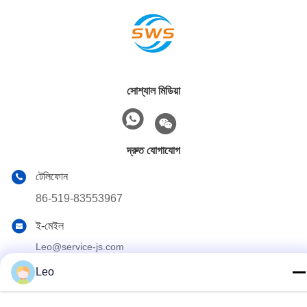
সোশ্যাল মিডিয়া
দ্রুত যোগাযোগ
টেলিফোন
86-519-83553967
ই-মেইল
Leo@service-js.com
Leo
ঠিকানা
হাই-টেক ইন্ডাস্ট্রিয়াল পার্ক উজিন জোন, চাংঝু, জিয়াংসু প্রদেশ, চীন