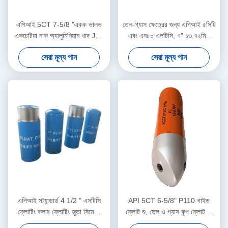
এপিআই 5CT 7-5/8 "একক ভালভ
তেল-গ্যাস ক্ষেত্রের জন্য এপিআই ৫সিটি
একচেটিয়া নাক অ্যালুমিনিয়াম খাদ J55
এবং এন৮০ এলটিসি, ৭" ১৩.৭২মিমি
BTC সঙ্গে ভাসমান জুতা
অ্যালুমিনিয়াম অ্যালয় ডাবল ভালভ ফ্লোট
সেরা মূল্য পান
সেরা মূল্য পান
শু ও কলার
এপিআই স্ট্যান্ডার্ড 4 1/2 " এসটিসি
API 5CT 6-5/8" P110 গাইড
ফ্লোটিং কলার ফ্লোটিং জুতা সিমেন্টিং
ফ্লোট শু, তেল ও গ্যাস কূপ ফ্লোট শু,
সরঞ্জাম নন-রোটিং একক / ডাবল ভালভ
স্থিতিশীল কেসিং সিমেন্টিং অপারেশন