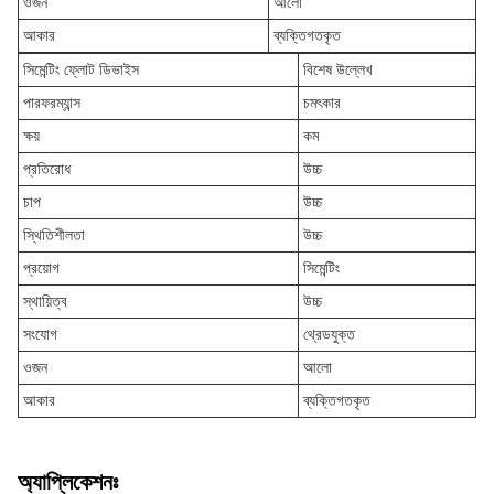
ওজন
আলো
আকার
ব্যক্তিগতকৃত
সিমেন্টিং ফ্লোট ডিভাইস
বিশেষ উল্লেখ
পারফরম্যান্স
চমৎকার
ক্ষয়
কম
প্রতিরোধ
উচ্চ
চাপ
উচ্চ
স্থিতিশীলতা
উচ্চ
প্রয়োগ
সিমেন্টিং
স্থায়িত্ব
উচ্চ
সংযোগ
থ্রেডযুক্ত
ওজন
আলো
আকার
ব্যক্তিগতকৃত
অ্যাপ্লিকেশনঃ