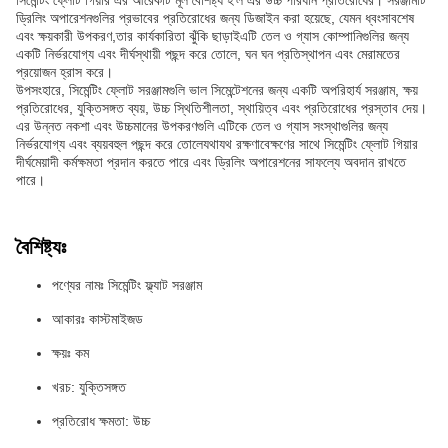
সিমেন্টিং ফ্লোট গিয়ার এর আরেকটি মূল বৈশিষ্ট্য হ'ল এর উচ্চ পরিধান প্রতিরোধের। সরঞ্জামটি
ড্রিলিং অপারেশনগুলির প্রভাবের প্রতিরোধের জন্য ডিজাইন করা হয়েছে, যেমন ধ্বংসাবশেষ
এবং ক্ষয়কারী উপকরণ,তার কার্যকারিতা ঝুঁকি ছাড়াইএটি তেল ও গ্যাস কোম্পানিগুলির জন্য
একটি নির্ভরযোগ্য এবং দীর্ঘস্থায়ী পছন্দ করে তোলে, ঘন ঘন প্রতিস্থাপন এবং মেরামতের
প্রয়োজন হ্রাস করে।
উপসংহারে, সিমেন্টিং ফ্লোট সরঞ্জামগুলি ভাল সিমেন্টেশনের জন্য একটি অপরিহার্য সরঞ্জাম, ক্ষয়
প্রতিরোধের, যুক্তিসঙ্গত ব্যয়, উচ্চ স্থিতিশীলতা, স্থায়িত্ব এবং প্রতিরোধের প্রস্তাব দেয়।
এর উন্নত নকশা এবং উচ্চমানের উপকরণগুলি এটিকে তেল ও গ্যাস সংস্থাগুলির জন্য
নির্ভরযোগ্য এবং ব্যয়বহুল পছন্দ করে তোলেযথাযথ রক্ষণাবেক্ষণের সাথে সিমেন্টিং ফ্লোট গিয়ার
দীর্ঘমেয়াদী কর্মক্ষমতা প্রদান করতে পারে এবং ড্রিলিং অপারেশনের সাফল্যে অবদান রাখতে
পারে।
বৈশিষ্ট্যঃ
পণ্যের নামঃ সিমেন্টিং ফ্ল্যাট সরঞ্জাম
আকারঃ কাস্টমাইজড
ক্ষয়ঃ কম
খরচ: যুক্তিসঙ্গত
প্রতিরোধ ক্ষমতা: উচ্চ