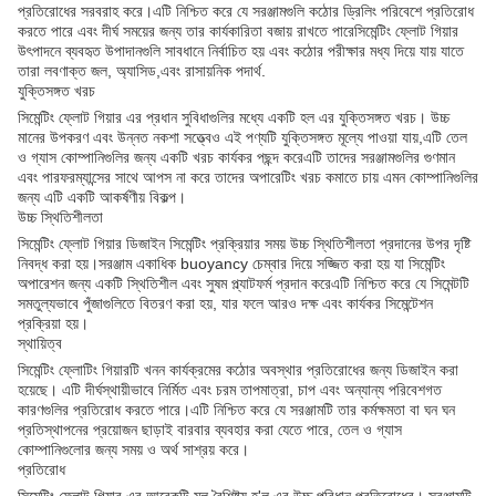
প্রতিরোধের সরবরাহ করে।এটি নিশ্চিত করে যে সরঞ্জামগুলি কঠোর ড্রিলিং পরিবেশে প্রতিরোধ
করতে পারে এবং দীর্ঘ সময়ের জন্য তার কার্যকারিতা বজায় রাখতে পারেসিমেন্টিং ফ্লোট গিয়ার
উৎপাদনে ব্যবহৃত উপাদানগুলি সাবধানে নির্বাচিত হয় এবং কঠোর পরীক্ষার মধ্য দিয়ে যায় যাতে
তারা লবণাক্ত জল, অ্যাসিড,এবং রাসায়নিক পদার্থ.
যুক্তিসঙ্গত খরচ
সিমেন্টিং ফ্লোট গিয়ার এর প্রধান সুবিধাগুলির মধ্যে একটি হল এর যুক্তিসঙ্গত খরচ। উচ্চ
মানের উপকরণ এবং উন্নত নকশা সত্ত্বেও এই পণ্যটি যুক্তিসঙ্গত মূল্যে পাওয়া যায়,এটি তেল
ও গ্যাস কোম্পানিগুলির জন্য একটি খরচ কার্যকর পছন্দ করেএটি তাদের সরঞ্জামগুলির গুণমান
এবং পারফরম্যান্সের সাথে আপস না করে তাদের অপারেটিং খরচ কমাতে চায় এমন কোম্পানিগুলির
জন্য এটি একটি আকর্ষণীয় বিকল্প।
উচ্চ স্থিতিশীলতা
সিমেন্টিং ফ্লোট গিয়ার ডিজাইন সিমেন্টিং প্রক্রিয়ার সময় উচ্চ স্থিতিশীলতা প্রদানের উপর দৃষ্টি
নিবদ্ধ করা হয়।সরঞ্জাম একাধিক buoyancy চেম্বার দিয়ে সজ্জিত করা হয় যা সিমেন্টিং
অপারেশন জন্য একটি স্থিতিশীল এবং সুষম প্ল্যাটফর্ম প্রদান করেএটি নিশ্চিত করে যে সিমেন্টটি
সমতুল্যভাবে পুঁজাগুলিতে বিতরণ করা হয়, যার ফলে আরও দক্ষ এবং কার্যকর সিমেন্টেশন
প্রক্রিয়া হয়।
স্থায়িত্ব
সিমেন্টিং ফ্লোটিং গিয়ারটি খনন কার্যক্রমের কঠোর অবস্থার প্রতিরোধের জন্য ডিজাইন করা
হয়েছে। এটি দীর্ঘস্থায়ীভাবে নির্মিত এবং চরম তাপমাত্রা, চাপ এবং অন্যান্য পরিবেশগত
কারণগুলির প্রতিরোধ করতে পারে।এটি নিশ্চিত করে যে সরঞ্জামটি তার কর্মক্ষমতা বা ঘন ঘন
প্রতিস্থাপনের প্রয়োজন ছাড়াই বারবার ব্যবহার করা যেতে পারে, তেল ও গ্যাস
কোম্পানিগুলোর জন্য সময় ও অর্থ সাশ্রয় করে।
প্রতিরোধ