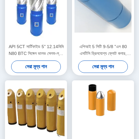
API 5CT সার্টিফাইড 5" 12.14মিমি
এপিআই 5 সিটি 9-5/8 "এল 80
N80 BTC সিঙ্গেল ভালভ সেলফ-ল্যাচ
এসটিসি ড্রিলযোগ্য ফ্লোট কলার,
অ্যালুমিনিয়াম অ্যালয় ফ্লোট শু তেল ও
তেলক্ষেত্র ফ্লোট কলার, ভূখণ্ডের গভীর
সেরা মূল্য পান
সেরা মূল্য পান
গ্যাস শিল্পের জন্য
তেল গ্যাস কূপ সিমেন্টিংয়ের জন্য ব্যবহৃত