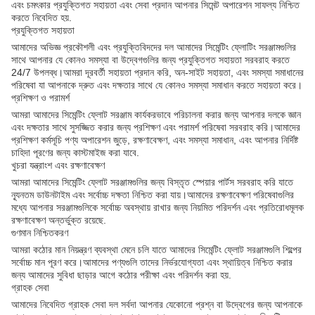
এবং চমৎকার প্রযুক্তিগত সহায়তা এবং সেবা প্রদান আপনার সিমেন্ট অপারেশন সাফল্য নিশ্চিত
করতে নিবেদিত হয়.
প্রযুক্তিগত সহায়তা
আমাদের অভিজ্ঞ প্রকৌশলী এবং প্রযুক্তিবিদদের দল আমাদের সিমেন্টিং ফ্লোটিং সরঞ্জামগুলির
সাথে আপনার যে কোনও সমস্যা বা উদ্বেগগুলির জন্য প্রযুক্তিগত সহায়তা সরবরাহ করতে
24/7 উপলব্ধ।আমরা দূরবর্তী সহায়তা প্রদান করি, অন-সাইট সহায়তা, এবং সমস্যা সমাধানের
পরিষেবা যা আপনাকে দ্রুত এবং দক্ষতার সাথে যে কোনও সমস্যা সমাধান করতে সহায়তা করে।
প্রশিক্ষণ ও পরামর্শ
আমরা আমাদের সিমেন্টিং ফ্লোট সরঞ্জাম কার্যকরভাবে পরিচালনা করার জন্য আপনার দলকে জ্ঞান
এবং দক্ষতার সাথে সুসজ্জিত করার জন্য প্রশিক্ষণ এবং পরামর্শ পরিষেবা সরবরাহ করি।আমাদের
প্রশিক্ষণ কর্মসূচি পণ্য অপারেশন জুড়ে, রক্ষণাবেক্ষণ, এবং সমস্যা সমাধান, এবং আপনার নির্দিষ্ট
চাহিদা পূরণের জন্য কাস্টমাইজ করা যাবে.
খুচরা যন্ত্রাংশ এবং রক্ষণাবেক্ষণ
আমরা আমাদের সিমেন্টিং ফ্লোট সরঞ্জামগুলির জন্য বিস্তৃত স্পেয়ার পার্টস সরবরাহ করি যাতে
ন্যূনতম ডাউনটাইম এবং সর্বোচ্চ দক্ষতা নিশ্চিত করা যায়।আমাদের রক্ষণাবেক্ষণ পরিষেবাগুলির
মধ্যে আপনার সরঞ্জামগুলিকে সর্বোচ্চ অবস্থায় রাখার জন্য নিয়মিত পরিদর্শন এবং প্রতিরোধমূলক
রক্ষণাবেক্ষণ অন্তর্ভুক্ত রয়েছে.
গুণমান নিশ্চিতকরণ
আমরা কঠোর মান নিয়ন্ত্রণ ব্যবস্থা মেনে চলি যাতে আমাদের সিমেন্টিং ফ্লোট সরঞ্জামগুলি শিল্পের
সর্বোচ্চ মান পূরণ করে।আমাদের পণ্যগুলি তাদের নির্ভরযোগ্যতা এবং স্থায়িত্ব নিশ্চিত করার
জন্য আমাদের সুবিধা ছাড়ার আগে কঠোর পরীক্ষা এবং পরিদর্শন করা হয়.
গ্রাহক সেবা
আমাদের নিবেদিত গ্রাহক সেবা দল সর্বদা আপনার যেকোনো প্রশ্ন বা উদ্বেগের জন্য আপনাকে