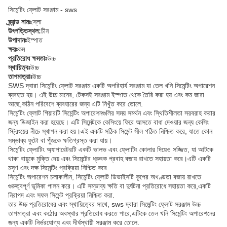
সিমেন্টিং ফ্লোট সরঞ্জাম - sws
ব্র্যান্ড নামঃ
স্লো
উৎপত্তিস্থল:
চীন
উপাদানঃ
ইস্পাত
ক্ষয়ঃ
কম
প্রতিরোধ ক্ষমতাঃ
উচ্চ
স্থায়িত্বঃ
উচ্চ
তাপমাত্রাঃ
উচ্চ
SWS দ্বারা সিমেন্টিং ফ্লোট সরঞ্জাম একটি অপরিহার্য সরঞ্জাম যা তেল খনি সিমেন্টিং অপারেশন
ব্যবহৃত হয়। এই উচ্চ মানের, টেকসই সরঞ্জাম ইস্পাত থেকে তৈরি করা হয় এবং কম জারা
আছে,কঠিন পরিবেশে ব্যবহারের জন্য এটি নিখুঁত করে তোলে.
সিমেন্টিং ফ্লোট গিয়ারটি সিমেন্টিং অপারেশনগুলির সময় সমর্থন এবং স্থিতিশীলতা সরবরাহ করার
জন্য ডিজাইন করা হয়েছে। এটি সিমেন্টকে কেসিংয়ে ফিরে আসতে বাধা দেওয়ার জন্য কেসিং
স্ট্রিংয়ের নীচে স্থাপন করা হয়।এই একটি সঠিক সিমেন্ট সীল গঠিত নিশ্চিত করে, যাতে কোন
সম্ভাব্য ফুটো বা পুঁজকে ক্ষতিগ্রস্ত করা যায়।
সিমেন্টিং ফ্লোটিং অ্যাপারেটরটি একটি ভালভ এবং ফ্লোটিং কোলার দিয়েও সজ্জিত, যা আটকে
থাকা বায়ুকে মুক্তি দেয় এবং সিমেন্টের ধ্রুবক প্রবাহ বজায় রাখতে সহায়তা করে।এটি একটি
মসৃণ এবং দক্ষ সিমেন্টিং প্রক্রিয়া নিশ্চিত করে.
সিমেন্টিং অপারেশন চলাকালীন, সিমেন্টিং ফ্লোট ডিভাইসটি কূপের অখণ্ডতা বজায় রাখতে
গুরুত্বপূর্ণ ভূমিকা পালন করে। এটি সম্ভাব্য ক্ষতি বা দুর্ঘটনা প্রতিরোধে সহায়তা করে,একটি
নিরাপদ এবং সফল সিমেন্ট প্রক্রিয়া নিশ্চিত করা.
তার উচ্চ প্রতিরোধের এবং স্থায়িত্বের সাথে, sws দ্বারা সিমেন্টিং ফ্লোট সরঞ্জাম উচ্চ
তাপমাত্রা এবং কঠোর অবস্থার প্রতিরোধ করতে পারে,এটিকে তেল খনি সিমেন্টিং অপারেশনের
জন্য একটি নির্ভরযোগ্য এবং দীর্ঘস্থায়ী সরঞ্জাম করে তোলে.