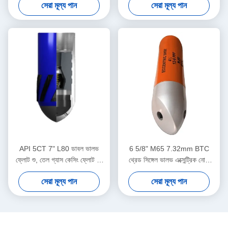
সেরা মূল্য পান
সেরা মূল্য পান
সমর্থন করে
API 5CT 7" L80 ডাবল ভালভ
6 5/8" M65 7.32mm BTC
ফ্লোট শু, তেল গ্যাস কেসিং ফ্লোট শু,
থ্রেড সিঙ্গেল ভালভ এক্সেন্ট্রিক নোজ
জটিল ডাউনহোল সিমেন্টিং কাজের জন্য
ফ্লোট শু তেলক্ষেত্র সিমেন্টিং
সেরা মূল্য পান
সেরা মূল্য পান
উপযুক্ত
অ্যাপ্লিকেশনের জন্য নিবেদিত