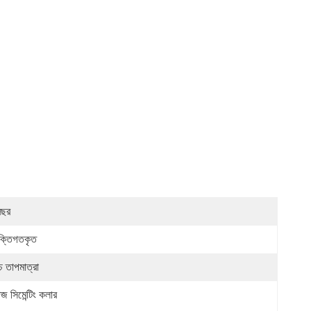
বছর
যক্তিগতকৃত
চ তাপমাত্রা
েজ সিমেন্টিং কলার