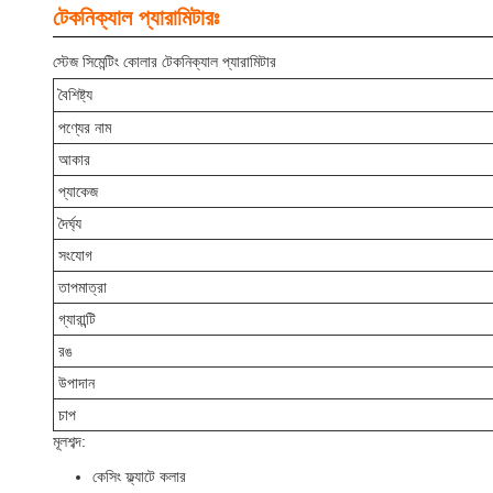
টেকনিক্যাল প্যারামিটারঃ
স্টেজ সিমেন্টিং কোলার টেকনিক্যাল প্যারামিটার
বৈশিষ্ট্য
পণ্যের নাম
আকার
প্যাকেজ
দৈর্ঘ্য
সংযোগ
তাপমাত্রা
গ্যারান্টি
রঙ
উপাদান
চাপ
মূলশব্দ:
কেসিং ফ্ল্যাটে কলার