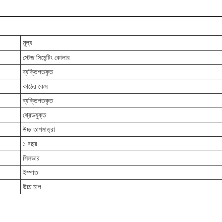
মূল্য
স্টেজ সিমেন্টিং কোলার
ব্যক্তিগতকৃত
কাঠের কেস
ব্যক্তিগতকৃত
থ্রেডযুক্ত
উচ্চ তাপমাত্রা
১ বছর
সিলভার
ইস্পাত
উচ্চ চাপ