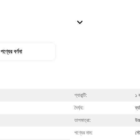
পণ্যের বর্ণনা
গ্যারান্টি:
১ 
দৈর্ঘ্য:
ব্
তাপমাত্রা:
উচ্
পণ্যের নাম:
স্ট