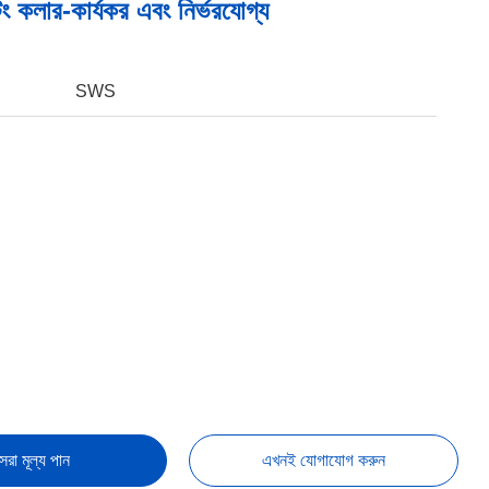
টিং কলার-কার্যকর এবং নির্ভরযোগ্য
SWS
েরা মূল্য পান
এখনই যোগাযোগ করুন