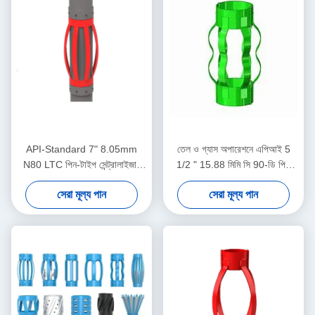
API-Standard 7" 8.05mm
তেল ও গ্যাস অপারেশনে এপিআই 5
N80 LTC পিন-টাইপ সেন্ট্রালাইজার
1/2 " 15.88 মিমি সি 90-ডি পিই
তেল ও গ্যাস অপারেশনে কেসিং
তেলক্ষেত্র কেন্দ্রীয়
সেরা মূল্য পান
সেরা মূল্য পান
সেন্ট্রালাইজার ডিসপ্লেসমেন্ট সীমাবদ্ধ
করার জন্য