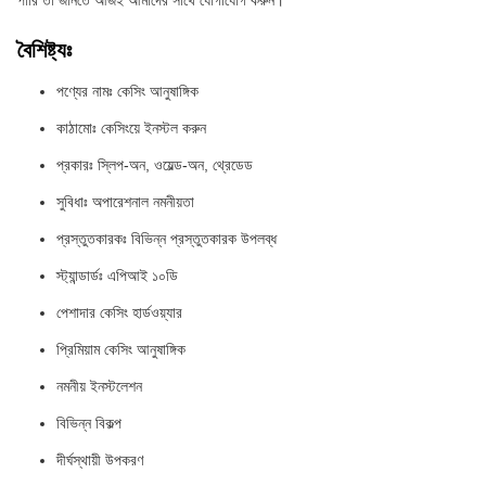
পারি তা জানতে আজই আমাদের সাথে যোগাযোগ করুন।
বৈশিষ্ট্যঃ
পণ্যের নামঃ কেসিং আনুষাঙ্গিক
কাঠামোঃ কেসিংয়ে ইনস্টল করুন
প্রকারঃ স্লিপ-অন, ওয়েল্ড-অন, থ্রেডেড
সুবিধাঃ অপারেশনাল নমনীয়তা
প্রস্তুতকারকঃ বিভিন্ন প্রস্তুতকারক উপলব্ধ
স্ট্যান্ডার্ডঃ এপিআই ১০ডি
পেশাদার কেসিং হার্ডওয়্যার
প্রিমিয়াম কেসিং আনুষাঙ্গিক
নমনীয় ইনস্টলেশন
বিভিন্ন বিকল্প
দীর্ঘস্থায়ী উপকরণ