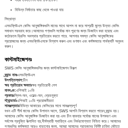
সহজ ইনস্টলেশন এবং রক্ষণাবেক্ষণ
বিভিন্ন নির্মাতার কাছ থেকে পাওয়া যায়
সিদ্ধান্ত
এসডব্লিউএস কেসিং আনুষাঙ্গিকগুলি মানের সাথে আপস না করে সাশ্রয়ী মূল্যে উন্নত কেসিং
সমাধান সরবরাহ করে।আমাদের পণ্যগুলি সর্বোচ্চ মান পূরণের জন্য ডিজাইন করা হয়েছে এবং
কঠোরতম ড্রিলিং অবস্থার প্রতিরোধ করতে পারে. আপনার সমস্ত কেসিং আনুষাঙ্গিকের
প্রয়োজনের জন্য এসডব্লিউএসকে বিশ্বাস করুন এবং গুণমান এবং কর্মক্ষমতার পার্থক্যটি অনুভব
করুন।
কাস্টমাইজেশনঃ
SWS কেসিং আনুষাঙ্গিকগুলির জন্য কাস্টমাইজেশন বিকল্প
ব্র্যান্ড নামঃ
এসডব্লিউএস
উৎপত্তিস্থল:
চীন
ক্ষয় প্রতিরোধ ক্ষমতাঃ
ক্ষয় প্রতিরোধী লেপ
মানদণ্ড:
এপিআই ১০ডি
প্রকারঃ
স্লিপ-অন, ওয়েল্ড-অন, থ্রেডযুক্ত
স্ট্যান্ডার্ডঃ
এপিআই ১০ডি প্রয়োজনীয়তা
সামঞ্জস্যতাঃ
বিভিন্ন আকারের কেসিংয়ের সাথে সামঞ্জস্যপূর্ণ
যখন এটি শীর্ষ মানের কেসিং উপাদান আসে, SWS আপনি বিশ্বাস করতে পারেন ব্র্যান্ড হয়।
আমাদের কেসিং আনুষাঙ্গিক ডিজাইন করা হয় এবং চীন ব্যবহার সর্বোচ্চ মানের উপকরণ এবং
সর্বশেষ প্রযুক্তি উত্পাদিত হয়,দীর্ঘস্থায়ী স্থায়িত্ব এবং নির্ভরযোগ্যতা নিশ্চিত করে। আমাদের
পণ্যগুলির কর্মক্ষমতা আরও বাড়ানোর জন্য, আমরা আমাদের গ্রাহকদের নির্দিষ্ট চাহিদা মেটাতে