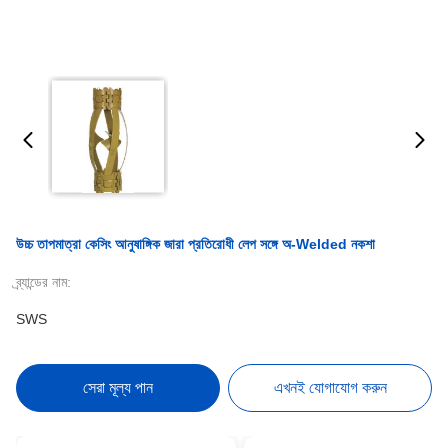
উচ্চ তাপমাত্রা কেসিং আনুষাঙ্গিক জারা প্রতিরোধী লেপ সঙ্গে অ-Welded নকশা
ব্র্যান্ডের নাম:
SWS
সেরা মূল্য পান
এখনই যোগাযোগ করুন