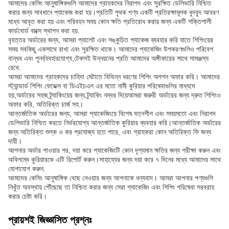
আমাদের কেসিং আনুষাঙ্গিকগুলি আমাদের গ্রাহকদের নিরাপদ এবং সুরক্ষিত ডেলিভারি নিশ্চিত
করার জন্য সাবধানে প্যাকেজ করা হয়।প্রতিটি পৃথক পণ্য একটি প্রতিরক্ষামূলক বুদবুদ আবরণ
মধ্যে আবৃত করা হয় এবং পরিবহন সময় কোন ক্ষতি প্রতিরোধ করার জন্য একটি শক্তিশালী
কার্ডবোর্ড বাক্সে স্থাপন করা হয়.
বৃহত্তর অর্ডারের জন্য, আমরা প্যালেট এবং সঙ্কুচিত প্যাকেজ ব্যবহার করি যাতে শিপিংয়ের
সময় সবকিছু একসাথে রাখা এবং সুরক্ষিত থাকে। আমাদের প্যাকেজিং উপকরণগুলিও পরিবেশ
বান্ধব এবং পুনর্ব্যবহারযোগ্য,টেকসই উন্নয়নের প্রতি আমাদের অঙ্গীকারের সাথে সামঞ্জস্য
রেখে.
আমরা আমাদের গ্রাহকদের চাহিদা মেটাতে বিভিন্ন ধরণের শিপিং অপশন অফার করি। আমাদের
স্ট্যান্ডার্ড শিপিং ফেডেক্স বা ডিএইচএল এর মতো নামী কুরিয়ার পরিষেবাগুলির মাধ্যমে
হয়,অর্ডারের সহজ ট্র্যাকিংয়ের জন্য ট্র্যাকিং নম্বর দিয়েআমরা জরুরী অর্ডারের জন্য দ্রুত শিপিংও
অফার করি, অতিরিক্ত চার্জ সহ।
আন্তর্জাতিক অর্ডারের জন্য, আমরা প্যাকেজিংয়ে বিশেষ যত্নশীল এবং সময়মতো এবং নিরাপদ
ডেলিভারি নিশ্চিত করতে নির্ভরযোগ্য আন্তর্জাতিক কুরিয়ার ব্যবহার করি।আন্তর্জাতিক অর্ডারের
জন্য অতিরিক্ত শুল্ক ও কর প্রযোজ্য হতে পারে, এবং গ্রাহকরা কোন অতিরিক্ত ফি জন্য
দায়ী।
আপনার অর্ডার পাওয়ার পর, দয়া করে প্যাকেজিংটি কোন দৃশ্যমান ক্ষতির জন্য পরীক্ষা করুন এবং
অবিলম্বে কুরিয়ারকে এটি রিপোর্ট করুন।সাহায্যের জন্য দয়া করে ৭ দিনের মধ্যে আমাদের সাথে
যোগাযোগ করুন.
আমাদের কেসিং আনুষাঙ্গিক বেছে নেওয়ার জন্য আপনাকে ধন্যবাদ। আমরা আপনার পণ্যগুলি
নিখুঁত অবস্থায় পৌঁছেছে তা নিশ্চিত করার জন্য সেরা প্যাকেজিং এবং শিপিং পরিষেবা সরবরাহ
করার চেষ্টা করি।
প্রায়শই জিজ্ঞাসিত প্রশ্নঃ