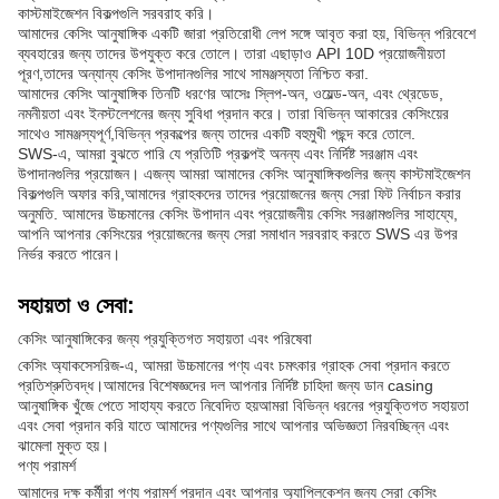
কাস্টমাইজেশন বিকল্পগুলি সরবরাহ করি।
আমাদের কেসিং আনুষাঙ্গিক একটি জারা প্রতিরোধী লেপ সঙ্গে আবৃত করা হয়, বিভিন্ন পরিবেশে
ব্যবহারের জন্য তাদের উপযুক্ত করে তোলে। তারা এছাড়াও API 10D প্রয়োজনীয়তা
পূরণ,তাদের অন্যান্য কেসিং উপাদানগুলির সাথে সামঞ্জস্যতা নিশ্চিত করা.
আমাদের কেসিং আনুষাঙ্গিক তিনটি ধরণের আসেঃ স্লিপ-অন, ওয়েল্ড-অন, এবং থ্রেডেড,
নমনীয়তা এবং ইনস্টলেশনের জন্য সুবিধা প্রদান করে। তারা বিভিন্ন আকারের কেসিংয়ের
সাথেও সামঞ্জস্যপূর্ণ,বিভিন্ন প্রকল্পের জন্য তাদের একটি বহুমুখী পছন্দ করে তোলে.
SWS-এ, আমরা বুঝতে পারি যে প্রতিটি প্রকল্পই অনন্য এবং নির্দিষ্ট সরঞ্জাম এবং
উপাদানগুলির প্রয়োজন। এজন্য আমরা আমাদের কেসিং আনুষাঙ্গিকগুলির জন্য কাস্টমাইজেশন
বিকল্পগুলি অফার করি,আমাদের গ্রাহকদের তাদের প্রয়োজনের জন্য সেরা ফিট নির্বাচন করার
অনুমতি. আমাদের উচ্চমানের কেসিং উপাদান এবং প্রয়োজনীয় কেসিং সরঞ্জামগুলির সাহায্যে,
আপনি আপনার কেসিংয়ের প্রয়োজনের জন্য সেরা সমাধান সরবরাহ করতে SWS এর উপর
নির্ভর করতে পারেন।
সহায়তা ও সেবা:
কেসিং আনুষাঙ্গিকের জন্য প্রযুক্তিগত সহায়তা এবং পরিষেবা
কেসিং অ্যাকসেসরিজ-এ, আমরা উচ্চমানের পণ্য এবং চমৎকার গ্রাহক সেবা প্রদান করতে
প্রতিশ্রুতিবদ্ধ।আমাদের বিশেষজ্ঞদের দল আপনার নির্দিষ্ট চাহিদা জন্য ডান casing
আনুষাঙ্গিক খুঁজে পেতে সাহায্য করতে নিবেদিত হয়আমরা বিভিন্ন ধরনের প্রযুক্তিগত সহায়তা
এবং সেবা প্রদান করি যাতে আমাদের পণ্যগুলির সাথে আপনার অভিজ্ঞতা নিরবচ্ছিন্ন এবং
ঝামেলা মুক্ত হয়।
পণ্য পরামর্শ
আমাদের দক্ষ কর্মীরা পণ্য পরামর্শ প্রদান এবং আপনার অ্যাপ্লিকেশন জন্য সেরা কেসিং