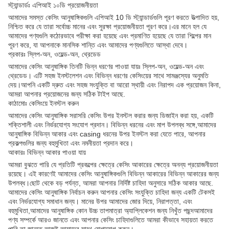
স্ট্যান্ডার্ডঃ এপিআই ১০ডি প্রয়োজনীয়তা
আমাদের সমস্ত কেসিং আনুষাঙ্গিকগুলি এপিআই 10 ডি স্ট্যান্ডার্ডগুলি পূরণ করতে উত্পাদিত হয়,
নিশ্চিত করে যে তারা সর্বোচ্চ মানের এবং সুরক্ষা প্রয়োজনীয়তা পূরণ করে।এর মানে হল যে
আমাদের পণ্যগুলি কঠোরভাবে পরীক্ষা করা হয়েছে এবং প্রমাণিত হয়েছে যে তারা শিল্পের মান
পূরণ করে, যা আপনাকে মানসিক শান্তি এবং আমাদের পণ্যগুলিতে আস্থা দেবে।
প্রকারঃ স্লিপ-অন, ওয়েল্ড-অন, থ্রেডেড
আমাদের কেসিং আনুষাঙ্গিক তিনটি ভিন্ন ধরণের পাওয়া যায়ঃ স্লিপ-অন, ওয়েল্ড-অন এবং
থ্রেডেড। এটি সহজ ইনস্টলেশন এবং বিভিন্ন ধরণের কেসিংয়ের সাথে সামঞ্জস্যের অনুমতি
দেয়।আপনি একটি দ্রুত এবং সহজ সংযুক্তি বা আরো স্থায়ী এবং নিরাপদ এক প্রয়োজন কিনা,
আমরা আপনার প্রয়োজনের জন্য সঠিক টাইপ আছে.
কাঠামোঃ কেসিংয়ে ইনস্টল করুন
আমাদের কেসিং আনুষাঙ্গিক সরাসরি কেসিং উপর ইনস্টল করার জন্য ডিজাইন করা হয়, একটি
শক্তিশালী এবং নির্ভরযোগ্য সংযোগ প্রদান। বিভিন্ন ধরনের এবং মাপ উপলব্ধ সঙ্গে,আমাদের
আনুষাঙ্গিক বিভিন্ন আকার এবং casing ধরনের উপর ইনস্টল করা যেতে পারে, আপনার
প্রকল্পগুলির জন্য বহুমুখিতা এবং নমনীয়তা প্রদান করে।
আকারঃ বিভিন্ন আকার পাওয়া যায়
আমরা বুঝতে পারি যে প্রতিটি প্রকল্পের ক্ষেত্রে কেসিং আকারের ক্ষেত্রে অনন্য প্রয়োজনীয়তা
রয়েছে। এই কারণেই আমাদের কেসিং আনুষাঙ্গিকগুলি বিভিন্ন আকারের বিভিন্ন আকারের জন্য
উপলব্ধ।ছোট থেকে বড় পর্যন্ত, আমরা আপনার নির্দিষ্ট চাহিদা অনুসারে সঠিক আকার আছে.
আমাদের কেসিং আনুষাঙ্গিক নির্বাচন করুন আপনার কেসিং সংযুক্তি চাহিদা জন্য একটি টেকসই
এবং নির্ভরযোগ্য সমাধান জন্য। মানের উপর আমাদের জোর দিয়ে, নিরাপত্তা, এবং
বহুমুখিতা,আমাদের আনুষাঙ্গিক কোন উচ্চ তাপমাত্রা অ্যাপ্লিকেশন জন্য নিখুঁত পছন্দআমাদের
পণ্য সম্পর্কে আরও জানতে এবং আপনার কেসিং চাহিদাগুলিতে আমরা কীভাবে সহায়তা করতে