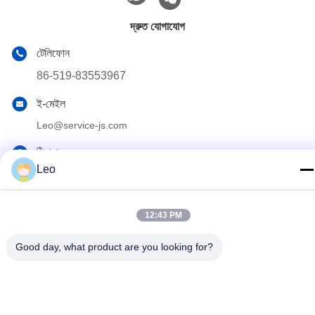
দ্রুত যোগাযোগ
টেলিফোন
86-519-83553967
ই-মেইল
Leo@service-js.com
ঠিকানা
Leo
হাই-টেক ইন্ডাস্ট্রিয়াল পার্ক উজিন জোন, চাংঝু, জিয়াংসু প্রদেশ, চীন
12:43 PM
গোপনীয়তা নীতি
|
সাইটম্যাপ
চীন ভাল মানের সিমেন্টিং ফ্লোট সরঞ্জাম সরবরাহকারী. কপিরাইট © 2023-2026 Jiangsu
Good day, what product are you looking for?
Service Petroleum Technology Co., Ltd . সমস্ত অধিকার সংরক্ষিত.