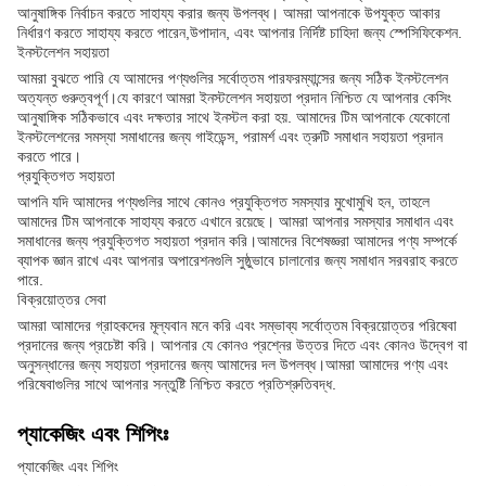
আনুষাঙ্গিক নির্বাচন করতে সাহায্য করার জন্য উপলব্ধ। আমরা আপনাকে উপযুক্ত আকার
নির্ধারণ করতে সাহায্য করতে পারেন,উপাদান, এবং আপনার নির্দিষ্ট চাহিদা জন্য স্পেসিফিকেশন.
ইনস্টলেশন সহায়তা
আমরা বুঝতে পারি যে আমাদের পণ্যগুলির সর্বোত্তম পারফরম্যান্সের জন্য সঠিক ইনস্টলেশন
অত্যন্ত গুরুত্বপূর্ণ।যে কারণে আমরা ইনস্টলেশন সহায়তা প্রদান নিশ্চিত যে আপনার কেসিং
আনুষাঙ্গিক সঠিকভাবে এবং দক্ষতার সাথে ইনস্টল করা হয়. আমাদের টিম আপনাকে যেকোনো
ইনস্টলেশনের সমস্যা সমাধানের জন্য গাইডেন্স, পরামর্শ এবং ত্রুটি সমাধান সহায়তা প্রদান
করতে পারে।
প্রযুক্তিগত সহায়তা
আপনি যদি আমাদের পণ্যগুলির সাথে কোনও প্রযুক্তিগত সমস্যার মুখোমুখি হন, তাহলে
আমাদের টিম আপনাকে সাহায্য করতে এখানে রয়েছে। আমরা আপনার সমস্যার সমাধান এবং
সমাধানের জন্য প্রযুক্তিগত সহায়তা প্রদান করি।আমাদের বিশেষজ্ঞরা আমাদের পণ্য সম্পর্কে
ব্যাপক জ্ঞান রাখে এবং আপনার অপারেশনগুলি সুষ্ঠুভাবে চালানোর জন্য সমাধান সরবরাহ করতে
পারে.
বিক্রয়োত্তর সেবা
আমরা আমাদের গ্রাহকদের মূল্যবান মনে করি এবং সম্ভাব্য সর্বোত্তম বিক্রয়োত্তর পরিষেবা
প্রদানের জন্য প্রচেষ্টা করি। আপনার যে কোনও প্রশ্নের উত্তর দিতে এবং কোনও উদ্বেগ বা
অনুসন্ধানের জন্য সহায়তা প্রদানের জন্য আমাদের দল উপলব্ধ।আমরা আমাদের পণ্য এবং
পরিষেবাগুলির সাথে আপনার সন্তুষ্টি নিশ্চিত করতে প্রতিশ্রুতিবদ্ধ.
প্যাকেজিং এবং শিপিংঃ
প্যাকেজিং এবং শিপিং