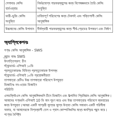
পেশাদার কেসিং
নির্ভরযোগ্য পারফরম্যান্সের জন্য বিশেষজ্ঞভাবে তৈরি কেসিং
হার্ডওয়্যার
সংযুক্তি
ভারী-ডুয়িং কেসিং
চাহিদাপূর্ণ পরিবেশের জন্য টেকসই এবং শক্তিশালী কেসিং
সংযুক্তি
আনুষাঙ্গিক
উচ্চমানের কেসিং উপাদান
দীর্ঘস্থায়ী পারফরম্যান্সের জন্য শীর্ষ-গ্রেডের উপকরণ এবং নির্মাণ
অ্যাপ্লিকেশনঃ
পণ্যঃ কেসিং আনুষাঙ্গিক - SWS
ব্র্যান্ড নামঃ SWS
উৎপত্তিস্থল: চীন
স্ট্যান্ডার্ডঃ এপিআই ১০ডি
প্রস্তুতকারকঃ বিভিন্ন প্রস্তুতকারক উপলব্ধ
স্ট্যান্ডার্ডঃ এপিআই ১০ডি প্রয়োজনীয়তা
তাপমাত্রা রেটিংঃ উচ্চ তাপমাত্রা পরিবেশে উপযুক্ত
ডিজাইনঃ নন-ওয়েড ডিজাইন
পরিচিতি
এসডব্লিউএস কেসিং আনুষাঙ্গিকগুলি চীনে ডিজাইন এবং উত্পাদিত প্রিমিয়াম কেসিং আনুষাঙ্গিক।
আমাদের পণ্যগুলি এপিআই 10 ডি মান পূরণ করে এবং উচ্চ তাপমাত্রার পরিবেশে ব্যবহারের
জন্য উপযুক্ত।আমরা একটি সাশ্রয়ী মূল্যের মূল্যে উন্নত কেসিং সমাধান একটি পরিসীমা
অফার, যা আমাদেরকে বিশ্বব্যাপী তেল ও গ্যাস কোম্পানিগুলির মধ্যে জনপ্রিয় পছন্দ করে।
পণ্যের বৈশিষ্ট্য