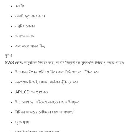
কপলিং
ফ্লোট জুতা এবং কলার
ল্যান্ডিং কোলার
ভাসমান ভালভ
এবং আরো অনেক কিছু
সুবিধা
SWS কেসিং আনুষাঙ্গিক নির্বাচন করে, আপনি নিম্নলিখিত সুবিধাগুলি উপভোগ করতে পারেনঃ
উচ্চমানের উপকরণগুলি স্থায়িত্ব এবং নির্ভরযোগ্যতা নিশ্চিত করে
নন-ওয়েড ডিজাইন ওয়েড ব্যর্থতার ঝুঁকি দূর করে
API10D মান পূরণ করে
উচ্চ তাপমাত্রা পরিবেশে ব্যবহারের জন্য উপযুক্ত
বিভিন্ন আকারের কেসিংয়ের সাথে সামঞ্জস্যপূর্ণ
সুলভ মূল্য