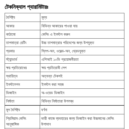
টেকনিক্যাল প্যারামিটারঃ
বৈশিষ্ট্য
মূল্য
আকার
বিভিন্ন আকারের পাওয়া যায়
কাঠামো
কেসিং এ ইনস্টল করুন
তাপমাত্রা রেটিং
উচ্চ তাপমাত্রার পরিবেশের জন্য উপযুক্ত
প্রকার
স্লিপ-অন, ওয়েল্ড-অন, থ্রেডযুক্ত
স্ট্যান্ডার্ড
এপিআই ১০ডি প্রয়োজনীয়তা
ক্ষয় প্রতিরোধের
ক্ষয় প্রতিরোধী লেপ
স্থায়িত্ব
অত্যন্ত টেকসই
ইনস্টলেশন
ইনস্টল করা সহজ
ডিজাইন
অ-ওয়েড ডিজাইন
নির্মাতা
বিভিন্ন নির্মাতারা উপলব্ধ
মূল বৈশিষ্ট্য
বর্ণনা
প্রিমিয়াম কেসিং
ভারী কাজে ব্যবহারের জন্য ডিজাইন করা উচ্চমানের কেসিং
আনুষাঙ্গিক
উপাদান