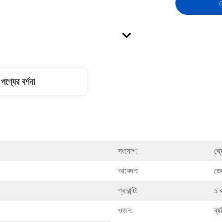
স
পণ্যের বর্ণনা
সংযোগ:
থ্
আবেদন:
তেল
গ্যারান্টি:
১ 
ওজন:
ব্