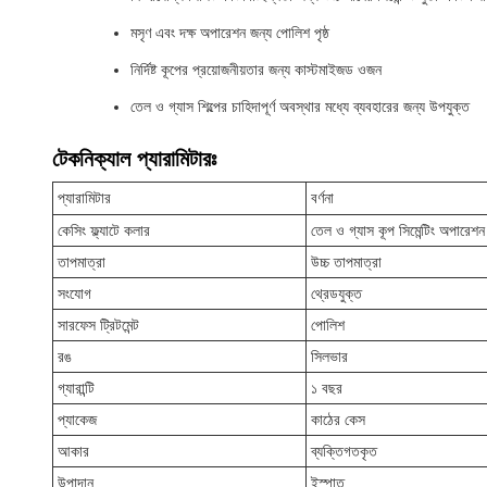
মসৃণ এবং দক্ষ অপারেশন জন্য পোলিশ পৃষ্ঠ
নির্দিষ্ট কূপের প্রয়োজনীয়তার জন্য কাস্টমাইজড ওজন
তেল ও গ্যাস শিল্পের চাহিদাপূর্ণ অবস্থার মধ্যে ব্যবহারের জন্য উপযুক্ত
টেকনিক্যাল প্যারামিটারঃ
প্যারামিটার
বর্ণনা
কেসিং ফ্ল্যাটে কলার
তেল ও গ্যাস কূপ সিমেন্টিং অপারেশন 
তাপমাত্রা
উচ্চ তাপমাত্রা
সংযোগ
থ্রেডযুক্ত
সারফেস ট্রিটমেন্ট
পোলিশ
রঙ
সিলভার
গ্যারান্টি
১ বছর
প্যাকেজ
কাঠের কেস
আকার
ব্যক্তিগতকৃত
উপাদান
ইস্পাত