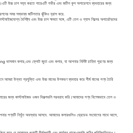
োলে।এটি উচ্চ চাপ সহ্য করতে পারেএটি গভীর এবং জটিল কূপ অপারেশনে ব্যবহারের জন্য
পারেশনের সময় সম্ভাব্য জটিলতার ঝুঁকিও হ্রাস করে.
াস্টমাইজযোগ্য বৈশিষ্ট্য এবং উচ্চ চাপ ক্ষমতা সঙ্গে, এটি তেল ও গ্যাস শিল্পের অপারেটরদের
ing ভাসমান কলার,এবং ফ্লোট জুতা এবং কলার, যা আপনার নির্দিষ্ট চাহিদা পূরণের জন্য
ানে আমরা উন্নত প্রযুক্তি এবং উচ্চ মানের উপকরণ ব্যবহার করে শীর্ষ মানের পণ্য তৈরি
িং কলারের জন্য কাস্টমাইজড ওজন বিকল্পগুলি সরবরাহ করি।আমাদের পণ্য বিশেষভাবে তেল ও
যে আপনার পণ্যটি নিখুঁত অবস্থায় আসবে. আমাদের কলারগুলিও থ্রেডেড সংযোগের সাথে আসে,
শ্চিত করে যে আমাদের পণ্যটি দীর্ঘস্থায়ী এবং কার্যকর থাকেএমনকি কঠিন পরিস্থিতিতেও।