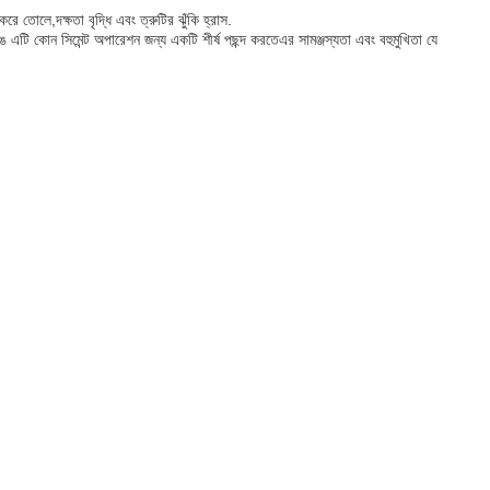
 তোলে,দক্ষতা বৃদ্ধি এবং ত্রুটির ঝুঁকি হ্রাস.
 রঙ এটি কোন সিমেন্ট অপারেশন জন্য একটি শীর্ষ পছন্দ করতেএর সামঞ্জস্যতা এবং বহুমুখিতা যে