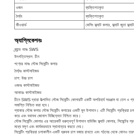
ওজন
ব্যক্তিগতকৃত
দৈর্ঘ্য
ব্যক্তিগতকৃত
কীওয়ার্ড
কেসিং ফ্ল্যাট কলার, ফ্ল্যাট জুতা ফ্ল্
অ্যাপ্লিকেশনঃ
ব্র্যান্ড নামঃ SWS
উৎপত্তিস্থল: চীন
পণ্যের নামঃ স্টেজ সিমেন্টিং কলার
দৈর্ঘ্যঃ কাস্টমাইজড
চাপ: উচ্চ চাপ
ওজনঃ কাস্টমাইজড
আকারঃ কাস্টমাইজড
চীনে SWS দ্বারা উত্পাদিত স্টেজ সিমেন্টিং কোলারটি একটি অপরিহার্য সরঞ্জাম যা তেল ও গ্য
সমাপ্তি নিশ্চিত করা হবে।
প্যাকার স্টেজ কলার স্টেজ সিমেন্টিং কলারের একটি মূল উপাদান। এটি সিমেন্টিং প্রক্রিয়া
করে এবং যথাযথ জোনাল বিচ্ছিন্নতা নিশ্চিত করে।
স্টেজ সিমেন্টিং কোলার এর আরেকটি গুরুত্বপূর্ণ উপাদান হাউজিং ফ্ল্যাট কোলার, সিমেন্টের 
মধ্যে মসৃণ এবং কার্যকরভাবে স্থানান্তর করতে দেয়।
সিমেন্টিং প্রক্রিয়া চলাকালীন একটি ধ্রুবক চাপ বজায় রাখতে এবং গঠনের থেকে কোনও ত