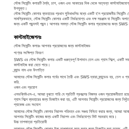
স্টেজ সিমেন্টিং কলারটি দৈর্ঘ্য, চাপ, ওজন এবং আকারের দিক থেকে অত্যন্ত কাস্টমাইজযো
উপযুক্ত।
স্টেজ সিমেন্টিং কোলার ব্যবহারের প্রধান সুবিধাগুলির মধ্যে একটি হ'ল প্রয়োজনীয় সিমেন্টি
সামগ্রিকভাবে, স্টেজ সিমেন্টিং কোলার একটি নির্ভরযোগ্য এবং দক্ষ সরঞ্জাম যা সিমেন্টিং অপ
জন্য একটি পছন্দসই পছন্দ। আপনার সমস্ত স্টেজ সিমেন্টিং কলার প্রয়োজনের জন্য SWS
কাস্টমাইজেশনঃ
স্টেজ সিমেন্টিং কলারঃ আপনার প্রয়োজনের জন্য কাস্টমাইজড
পণ্যের সংক্ষিপ্ত বিবরণ
SWS এর স্টেজ সিমেন্টিং কলার একটি গুরুত্বপূর্ণ উপাদান তেল এবং গ্যাস শিল্পে, একটি স
কাস্টমাইজ করা যেতে পারে।
ব্র্যান্ড নাম এবং উৎপত্তি
আমাদের স্টেজ সিমেন্টিং কলার গর্বের সাথে তৈরী এবং SWS দ্বারা ব্র্যান্ডেড হয়, তেল ও
করি.
ওজন এবং প্রয়োগ
এসডব্লিউএস-এ, আমরা বুঝতে পারি যে প্রতিটি প্রকল্পের নিজস্ব ওজন প্রয়োজনীয়তা রয়ে
গ্যাস শিল্পে ব্যবহারের জন্য ডিজাইন করা হয়, এটি আপনার সিমেন্টিং প্রয়োজনের জন্য নিখুঁ
প্যাকেজ এবং সংযোগ
আমাদের স্টেজ সিমেন্টিং কোলার নিরাপদ পরিবহন এবং সঞ্চয় নিশ্চিত করার জন্য, আমরা আম
আপনার সিমেন্টিং কাজের জন্য একটি নিরাপদ এবং নির্ভরযোগ্য ফিট সরবরাহ করে।
উচ্চ তাপমাত্রা প্রতিরোধী
আমাদের স্টেজ সিমেন্টিং কোলার উচ্চ তাপমাত্রা সহ্য করার জন্য ডিজাইন করা হয়েছে, এটি