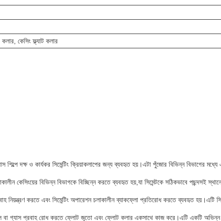
যাট কলার, কেসিং ফ্ল্যাট কলার
াস শিল্পে দক্ষ ও কার্যকর সিমেন্টিং ক্রিয়াকলাপের জন্য ব্যবহৃত হয়।এটা পুঁজোর বিভিন্ন বিভাগের ম
 চলাকালীন কেসিংয়ের বিভিন্ন বিভাগকে বিচ্ছিন্ন করতে ব্যবহৃত হয়,যা সিমেন্টকে সঠিকভাবে পছন্দসই 
প্রবাহ নিয়ন্ত্রণ করতে এবং সিমেন্টিং অপারেশন চলাকালীন ব্যাকফ্লো প্রতিরোধ করতে ব্যবহৃত হয়।এটি 
রল বা গ্যাস প্রবাহ রোধ করতে ফ্লোট জুতো এবং ফ্লোট কলার একসাথে কাজ করে।এটি একটি অভিন্ন এবং শ