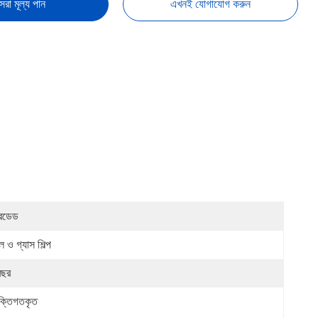
েরা মূল্য পান
এখনই যোগাযোগ করুন
রেডেড
 ও গ্যাস শিল্প
বছর
যক্তিগতকৃত