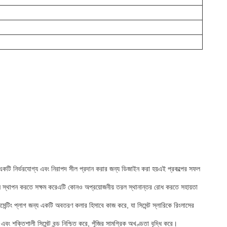
ধ্যে একটি নির্ভরযোগ্য এবং নিরাপদ সীল প্রদান করার জন্য ডিজাইন করা হয়এই প্রকল্পের সফল
স্থানে স্থাপন করতে সক্ষম করেএটি কোনও অপ্রয়োজনীয় তরল স্থানান্তর রোধ করতে সহায়তা
সিমেন্টিং প্লাগ জন্য একটি অবতরণ কলার হিসাবে কাজ করে, যা সিমেন্ট স্লারিকে রিংলাসের
ক্তিশালী সিমেন্ট বন্ড নিশ্চিত করে, পুঁজির সামগ্রিক অখণ্ডতা বৃদ্ধি করে।