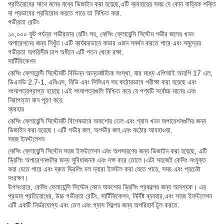
প্রতিরোধের সাথে মনের মধ্যে ডিজাইন করা হয়েছে,এটি ব্যবহারের সময় যে কোন বাহ্যিক শক্তি
বা প্রভাবের প্রতিরোধ করতে পারে তা নিশ্চিত করা.
গভীরতা রেটিং
১০,০০০ ফুট পর্যন্ত গভীরতার রেটিং সহ, কেসিং ফ্লোয়েন্সি সিস্টেম গভীর জলের খনন
অপারেশনের জন্য নিখুঁত।এটি কার্যকরভাবে কভার ওজন সমর্থন করতে পারে এবং সমুদ্রের
গভীরতা অপরিসীম চাপ অধীনে এটি পতন থেকে রক্ষা.
সার্টিফিকেশন
কেসিং ফ্লোয়েন্সী সিস্টেমটি বিভিন্ন আন্তর্জাতিক সংস্থা, যার মধ্যে এপিআই আরপি 17 এল,
ডিএনভি 2.7-1, এবিএস, বিভি এবং সিসিএস সহ কঠোরভাবে পরীক্ষা করা হয়েছে এবং
শংসাপত্রপ্রাপ্ত হয়েছে।এই শংসাপত্রগুলি নিশ্চিত করে যে পণ্যটি সর্বোচ্চ মানের এবং
নিরাপত্তা মান পূরণ করে.
ব্যবহার
কেসিং ফ্লোয়েন্সি সিস্টেমটি বিশেষভাবে অফশোর তেল এবং গ্যাস খনন অপারেশনগুলির জন্য
ডিজাইন করা হয়েছে। এটি গভীর জল, অগভীর জল,এবং কঠোর আবহাওয়া.
সহজ ইনস্টলেশন
কেসিং ফ্লোয়েন্সি সিস্টেম সহজ ইনস্টলেশন এবং অপসারণের জন্য ডিজাইন করা হয়েছে, এটি
ড্রিলিং অপারেশনগুলির জন্য সুবিধাজনক এবং দক্ষ করে তোলে।এটা সহজেই কেসিং সংযুক্ত
করা যেতে পারে এবং দ্রুত ড্রিলিং দল দ্বারা ইনস্টল করা যেতে পারে, সময় এবং প্রচেষ্টা
সংরক্ষণ।
উপসংহারে, কেসিং ফ্লোয়েন্সি সিস্টেম কোন অফশোর ড্রিলিং প্রকল্পের জন্য আবশ্যক। এর
প্রভাব প্রতিরোধের, উচ্চ গভীরতা রেটিং, সার্টিফিকেশন, নির্দিষ্ট ব্যবহার,এবং সহজ ইনস্টলেশন
এটি একটি নির্ভরযোগ্য এবং তেল এবং গ্যাস শিল্পের জন্য অপরিহার্য টুল করতে.