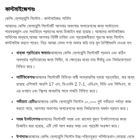
কাস্টমাইজেশনঃ
কেসিং ফ্লোয়্যান্সি সিস্টেম - কাস্টমাইজড সার্ভিস
আমাদের কেসিং ফ্লোয়েন্সি সিস্টেমটি আপনার অফশোর অপারেশনের জন্য সর্বোত্তম
পারফরম্যান্স এবং স্থায়িত্ব প্রদানের জন্য ডিজাইন করা হয়েছে। আমাদের কাস্টমাইজড
সার্ভিসের মাধ্যমে,আমরা আপনার নির্দিষ্ট চাহিদা এবং প্রয়োজনীয়তা পূরণের জন্য সিস্টেম
কাস্টমাইজ করতে পারেন. নিচে আমরা যেসব পণ্য অফার করি তার মূল বৈশিষ্ট্যগুলি দেওয়া হল:
ধাক্কা প্রতিরোধ ক্ষমতাঃ
আমাদের কেসিং ফ্লোয়েন্সি সিস্টেমটি প্রভাব এবং কঠিন
অবস্থার প্রতিরোধের জন্য নির্মিত, যা ক্ষেত্রের মধ্যে তার দীর্ঘায়ু এবং নির্ভরযোগ্যতা
নিশ্চিত করে।
সার্টিফিকেশনঃ
আমাদের সিস্টেমটি বিভিন্ন নামী সংস্থাগুলির দ্বারা প্রত্যয়িত, যার মধ্যে
রয়েছে এপিআই আরপি 17 এল, ডিএনভি 2.7-1, এবিএস, বিভি এবং সিসিএস, যা
এর গুণমান এবং শিল্পের মানগুলির সাথে সম্মতি নিশ্চিত করে।
গভীরতা রেটিংঃ
আমাদের কেসিং ফ্লোয়েন্সি সিস্টেম ১০,০০০ ফুট গভীরতা পর্যন্ত কাজ
করতে পারে, আপনার অফশোর অপারেশনের জন্য নির্ভরযোগ্য সমর্থন প্রদান করে।
সহজ ইনস্টলেশনঃ
আমাদের সিস্টেমটি সহজ এবং ঝামেলা মুক্ত ইনস্টলেশনের জন্য
ডিজাইন করা হয়েছে, এটি সেট আপ করার সময় এবং প্রচেষ্টা সংরক্ষণ করে।
উপাদানঃ
আমাদের কেসিং ফ্লোয়েন্সি সিস্টেম উচ্চ-শক্তিযুক্ত পলিউরেথান ফোয়ারা থেকে