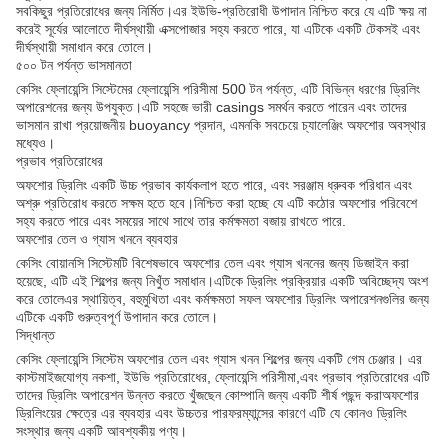
সবকিছুর প্রতিরোধের জন্য নির্মিত।এর ইউভি-প্রতিরোধী উপাদান নিশ্চিত করে যে এটি ক্ষয় না
করেই সূর্যের আলোতে দীর্ঘস্থায়ী এক্সপোজার সহ্য করতে পারে, যা এটিকে একটি টেকসই এবং
দীর্ঘস্থায়ী সমাধান করে তোলে।
৫০০ টন পর্যন্ত ভাসমানতা
কেসিং ফ্লোয়েন্সি সিস্টেমের ফ্লোয়েন্সি পরিসীমা 500 টন পর্যন্ত, এটি বিভিন্ন ধরণের ড্রিলিং
অপারেশনের জন্য উপযুক্ত।এটি সহজে ভারী casings সমর্থন করতে পারেন এবং তাদের
ভাসমান রাখা প্রয়োজনীয় buoyancy প্রদান, এমনকি সবচেয়ে চ্যালেঞ্জিং অফশোর অবস্থার
মধ্যেও।
প্রভাব প্রতিরোধের
অফশোর ড্রিলিং একটি উচ্চ প্রভাব কার্যকলাপ হতে পারে, এবং সরঞ্জাম ধ্রুবক পরিধান এবং
অশ্রু প্রতিরোধ করতে সক্ষম হতে হবে।নিশ্চিত করা হচ্ছে যে এটি কঠোর অফশোর পরিবেশে
সহ্য করতে পারে এবং সময়ের সাথে সাথে তার কর্মক্ষমতা বজায় রাখতে পারে.
অফশোর তেল ও গ্যাস খননে ব্যবহার
কেসিং বোয়ানসি সিস্টেমটি বিশেষভাবে অফশোর তেল এবং গ্যাস খননের জন্য ডিজাইন করা
হয়েছে, এটি এই শিল্পের জন্য নিখুঁত সমাধান।এটিকে ড্রিলিং প্রক্রিয়ার একটি অবিচ্ছেদ্য অংশ
করে তোলেএর স্থায়িত্ব, বহুমুখিতা এবং কর্মক্ষমতা সফল অফশোর ড্রিলিং অপারেশনগুলির জন্য
এটিকে একটি গুরুত্বপূর্ণ উপাদান করে তোলে।
সিদ্ধান্ত
কেসিং ফ্লোয়েন্সি সিস্টেম অফশোর তেল এবং গ্যাস খনন শিল্পের জন্য একটি গেম চেঞ্জার। এর
কাস্টমাইজযোগ্য নকশা, ইউভি প্রতিরোধের, ফ্লোয়েন্সি পরিসীমা,এবং প্রভাব প্রতিরোধের এটি
তাদের ড্রিলিং অপারেশন উন্নত করতে খুঁজছেন কোম্পানি জন্য একটি শীর্ষ পছন্দ করাঅফশোর
ড্রিলিংয়ের ক্ষেত্রে এর ব্যবহার এবং উচ্চতর পারফরম্যান্সের কারণে এটি যে কোনও ড্রিলিং
সংস্থার জন্য একটি আবশ্যকীয় পণ্য।