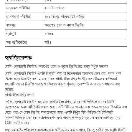
ভাস্বরতা পরিসীমা
৫০০ টন পর্যন্ত
তাপমাত্রা পরিসীমা
১৮০ ডিগ্রি ফারেনহাইট পর্যন্ত
ব্যবহার
অফশোর তেল ও গ্যাস ড্রিলিং
গ্যারান্টি
১ বছর
ক্ষয় প্রতিরোধের
হ্যাঁ।
অ্যাপ্লিকেশনঃ
কেসিং ফ্লোয়েন্সী সিস্টেমঃ অফশোর তেল ও গ্যাস ড্রিলিংয়ের জন্য নিখুঁত সমাধান
কেসিং ফ্লোয়েন্সি সিস্টেম একটি বিপ্লবী পণ্য যা বিশেষভাবে অফশোর তেল এবং গ্যাস খনন
শিল্পের জন্য ডিজাইন করা হয়েছে। এর কাস্টমাইজযোগ্য বৈশিষ্ট্য এবং উচ্চতর কর্মক্ষমতা
সহ,এটি তাদের ড্রিলিং অপারেশন উন্নত করতে খুঁজছেন কোম্পানি জন্য যেতে সমাধান হয়ে
উঠেছে.
কাস্টমাইজযোগ্য নকশা
কেসিং ফ্লোয়েন্সী সিস্টেম অত্যন্ত কাস্টমাইজযোগ্য, যা কোম্পানিগুলিকে তাদের নির্দিষ্ট
প্রয়োজনের জন্য এটি তৈরি করতে দেয়। এটি বিভিন্ন আকার এবং ওজন অনুসারে ডিজাইন করা
যেতে পারে,যে কোন ড্রিলিং অপারেশনের জন্য একটি নিখুঁত ফিট নিশ্চিতএই বৈশিষ্ট্যটি
কোম্পানিগুলিকে একাধিক অ্যাপ্লিকেশন এবং পরিবেশে পণ্যটি ব্যবহার করার নমনীয়তা দেয়।
ইউভি প্রতিরোধের
সমুদ্রের কঠিন পরিবেশ সরঞ্জামগুলোকে ক্ষতিগ্রস্ত করতে পারে, কিন্তু কেসিং ফ্লোয়েন্সি সিস্টেম