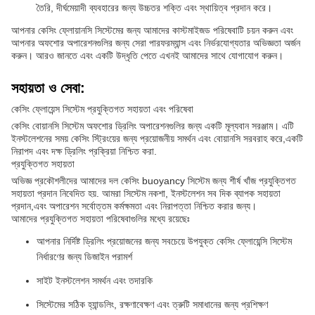
তৈরি, দীর্ঘমেয়াদী ব্যবহারের জন্য উচ্চতর শক্তি এবং স্থায়িত্ব প্রদান করে।
আপনার কেসিং ফ্লোয়ানসি সিস্টেমের জন্য আমাদের কাস্টমাইজড পরিষেবাটি চয়ন করুন এবং
আপনার অফশোর অপারেশনগুলির জন্য সেরা পারফরম্যান্স এবং নির্ভরযোগ্যতার অভিজ্ঞতা অর্জন
করুন। আরও জানতে এবং একটি উদ্ধৃতি পেতে এখনই আমাদের সাথে যোগাযোগ করুন।
সহায়তা ও সেবা:
কেসিং ফ্লোয়েন্স সিস্টেম প্রযুক্তিগত সহায়তা এবং পরিষেবা
কেসিং বোয়ানসি সিস্টেম অফশোর ড্রিলিং অপারেশনগুলির জন্য একটি মূল্যবান সরঞ্জাম। এটি
ইনস্টলেশনের সময় কেসিং স্ট্রিংয়ের জন্য প্রয়োজনীয় সমর্থন এবং বোয়ানসি সরবরাহ করে,একটি
নিরাপদ এবং দক্ষ ড্রিলিং প্রক্রিয়া নিশ্চিত করা.
প্রযুক্তিগত সহায়তা
অভিজ্ঞ প্রকৌশলীদের আমাদের দল কেসিং buoyancy সিস্টেম জন্য শীর্ষ খাঁজ প্রযুক্তিগত
সহায়তা প্রদান নিবেদিত হয়. আমরা সিস্টেম নকশা, ইনস্টলেশন সব দিক ব্যাপক সহায়তা
প্রদান,এবং অপারেশন সর্বোত্তম কর্মক্ষমতা এবং নিরাপত্তা নিশ্চিত করার জন্য।
আমাদের প্রযুক্তিগত সহায়তা পরিষেবাগুলির মধ্যে রয়েছেঃ
আপনার নির্দিষ্ট ড্রিলিং প্রয়োজনের জন্য সবচেয়ে উপযুক্ত কেসিং ফ্লোয়েন্সি সিস্টেম
নির্ধারণের জন্য ডিজাইন পরামর্শ
সাইট ইনস্টলেশন সমর্থন এবং তদারকি
সিস্টেমের সঠিক হ্যান্ডলিং, রক্ষণাবেক্ষণ এবং ত্রুটি সমাধানের জন্য প্রশিক্ষণ