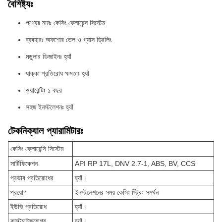
বৈশিষ্ট্যঃ
পণ্যের নামঃ কেসিং ফ্লোয়েন্স সিস্টেম
ব্যবহারঃ অফশোর তেল ও গ্যাস ড্রিলিং
মডুলার ডিজাইনঃ হ্যাঁ
ধাক্কা প্রতিরোধ ক্ষমতাঃ হ্যাঁ
ওয়ারেন্টিঃ ১ বছর
সহজ ইনস্টলেশনঃ হ্যাঁ
টেকনিক্যাল প্যারামিটারঃ
কেসিং ফ্লোয়েন্সি সিস্টেম
সার্টিফিকেশন
API RP 17L, DNV 2.7-1, ABS, BV, CCS
প্রভাব প্রতিরোধের
হ্যাঁ।
প্রয়োগ
ইনস্টলেশনের সময় কেসিং স্ট্রিং সমর্থন
ইউভি প্রতিরোধ
হ্যাঁ।
কাস্টমাইজযোগ্য
হ্যাঁ।