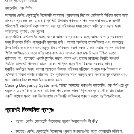
কেসিং ফ্লোয়েন্সি সিস্টেম
প্যাকেজিং এবং শিপিং
আমাদের কেসিং ফ্লোয়েন্সি সিস্টেমটি আমাদের গ্রাহকদের নিরাপদ ডেলিভারি নিশ্চিত করার জন্য
সাবধানে প্যাকেজ করা হয়েছে। প্রতিটি উপাদান পৃথকভাবে প্যাকেজ করা হয় এবং একটি
শক্তিশালী কার্ডবোর্ড বাক্সে স্থাপন করা হয়,পরিবহনের সময় কোনো ক্ষতি রোধ করার জন্য
অতিরিক্ত প্যাডিং এবং সুরক্ষা.
আন্তর্জাতিক অর্ডারগুলির জন্য, আমরা আমাদের গ্রাহকদের কাছে আমাদের পণ্য সরবরাহের
জন্য বিশ্বস্ত শিপিং সংস্থাগুলি ব্যবহার করি। আমরা অর্ডারের তাৎক্ষণিকতা এবং আকারের
উপর নির্ভর করে বিমান এবং সমুদ্র উভয় পরিবহন বিকল্প সরবরাহ করি।আমাদের দল আমাদের
শিপিং অংশীদারদের সাথে ঘনিষ্ঠভাবে কাজ করে সময়মত এবং দক্ষ বিতরণ নিশ্চিত করতে.
পাঠানোর পর, গ্রাহকরা একটি ট্র্যাকিং নম্বর পাবেন এবং তাদের চালানের স্থিতি সম্পর্কে
নিয়মিত আপডেট পাবেন। আমরা আরও শান্তির জন্য বীমা বিকল্পও সরবরাহ করি।
স্থানীয় অর্ডারের জন্য, আমরা আমাদের নিজস্ব পরিবহন পরিষেবা মাধ্যমে স্ব-পিকআপ বা
ডেলিভারি বিকল্প অফার।আমাদের টিম গ্রাহকদের সাথে সমন্বয় করে সবচেয়ে সুবিধাজনক এবং
খরচ কার্যকর বিতরণ পদ্ধতির ব্যবস্থা করবে.
Casing Buoyancy System-এ, আমরা আমাদের পণ্যগুলি প্যাকেজিং এবং শিপিংয়ে খুব
যত্নবান হয়ে থাকি যাতে তারা আমাদের গ্রাহকদের কাছে নিখুঁত অবস্থায় পৌঁছে যায়।আমরা
একটি ঝামেলা মুক্ত এবং নির্ভরযোগ্য ডেলিভারি অভিজ্ঞতা প্রদান করতে প্রতিশ্রুতিবদ্ধ.
প্রায়শই জিজ্ঞাসিত প্রশ্নঃ
প্রশ্ন: কেসিং ফ্লোয়েন্সি সিস্টেমের প্রধান উপাদানগুলি কী কী?
উত্তরঃ কেসিং ফ্লোয়েন্সি সিস্টেমের প্রধান উপাদানগুলির মধ্যে ফ্লোয়েন্সি মডিউল,