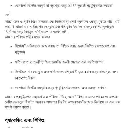
যেকোনো সিস্টেম সমস্যা বা প্রশ্নের জন্য 24/7 দূরবর্তী প্রযুক্তিগত সহায়তা
সেবা
আমরা তেল ও গ্যাস শিল্পে সময়মত এবং নির্ভরযোগ্য সেবা প্রদানের গুরুত্ব বুঝতে পারি।এই
কারণেই আমরা এর সর্বোচ্চ পারফরম্যান্স এবং দীর্ঘায়ু নিশ্চিত করার জন্য কেসিং ফ্লোয়েন্সি
সিস্টেমের জন্য বিস্তৃত সার্ভিস অপশন অফার করি.
আমাদের পরিষেবাগুলির মধ্যে রয়েছেঃ
সিস্টেমটি সঠিকভাবে কাজ করছে তা নিশ্চিত করার জন্য নিয়মিত রক্ষণাবেক্ষণ এবং
পরিদর্শন
ক্ষতিগ্রস্ত বা ত্রুটিপূর্ণ উপাদানগুলির জরুরী মেরামত এবং প্রতিস্থাপন
সিস্টেমের পারফরম্যান্স এবং অভিযোজনযোগ্যতা উন্নত করার জন্য আপগ্রেড এবং
retrofit বিকল্প
যেকোনো সিস্টেম সমস্যার জন্য প্রযুক্তিগত সহায়তা এবং সমস্যা সমাধান
আমাদের প্রযুক্তিগত সহায়তা এবং পরিষেবা দিয়ে, আপনি বিশ্বাস করতে পারেন যে আপনার
কেসিং ফ্লোয়েন্স সিস্টেম আপনার অফশোর ড্রিলিং অপারেশনগুলির জন্য নির্ভরযোগ্য এবং দক্ষ
সমর্থন প্রদান করবে।
প্যাকেজিং এবং শিপিংঃ