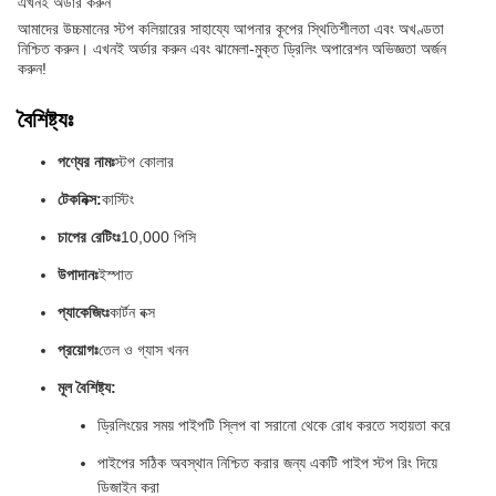
এখনই অর্ডার করুন
আমাদের উচ্চমানের স্টপ কলিয়ারের সাহায্যে আপনার কূপের স্থিতিশীলতা এবং অখণ্ডতা
নিশ্চিত করুন। এখনই অর্ডার করুন এবং ঝামেলা-মুক্ত ড্রিলিং অপারেশন অভিজ্ঞতা অর্জন
করুন!
বৈশিষ্ট্যঃ
পণ্যের নামঃ
স্টপ কোলার
টেকনিক্স:
কাস্টিং
চাপের রেটিংঃ
10,000 পিসি
উপাদানঃ
ইস্পাত
প্যাকেজিংঃ
কার্টন বক্স
প্রয়োগঃ
তেল ও গ্যাস খনন
মূল বৈশিষ্ট্য:
ড্রিলিংয়ের সময় পাইপটি স্লিপ বা সরানো থেকে রোধ করতে সহায়তা করে
পাইপের সঠিক অবস্থান নিশ্চিত করার জন্য একটি পাইপ স্টপ রিং দিয়ে
ডিজাইন করা