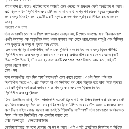
পাইপ স্টপ রিং নামেও পরিচিত স্টপ কলারটি তেল খননের অপারেশনে একটি অপরিহার্য উপাদান।
এটি ড্রিল পাইপ স্থিতিশীল এবং এটি সরানো বা তার উদ্দেশ্যে পথ থেকে বিচ্যুত প্রতিরোধ
করার জন্য ডিজাইন করা হয়এটি একটি মসৃণ এবং দক্ষ খনন প্রক্রিয়া নিশ্চিত করতে সহায়তা
করে।
প্রয়োগ এবং দৃশ্য
স্টপ কলারগুলি তেল খনন শিল্পে ব্যাপকভাবে ব্যবহৃত হয়, বিশেষত অফশোর খনন ক্রিয়াকলাপে।
এগুলি উল্লম্ব এবং অনুভূমিক উভয় খননে ব্যবহার করা যেতে পারে,তাদের বহুমুখী এবং বিভিন্ন
খনন দৃশ্যকল্পের জন্য উপযুক্ত করে তোলে.
তেল খনন প্রক্রিয়া চলাকালীন, সঠিক এবং সুনির্দিষ্ট খনন নিশ্চিত করার জন্য ড্রিল পাইপটি
স্থিতিশীল করা এবং অবস্থান বজায় রাখা দরকার। এখানে স্টপ কোলার খেলায় আসে।এটি
ড্রিল পাইপ উপর ইনস্টল করা হয় এবং একটি centralizer হিসাবে কাজ করে, পাইপটি
কূপের কেন্দ্রে রাখা।
তেল খনন
স্টপ কলারগুলির প্রাথমিক অ্যাপ্লিকেশনটি তেল খননে রয়েছে। এগুলি ড্রিল পাইপকে
স্থিতিশীল করতে এবং এটি বাঁকানো বা এর নির্ধারিত পথ থেকে বিচ্যুত হতে বাধা দিতে ব্যবহৃত
হয়।এই পুঁজীর অখণ্ডতা বজায় রাখতে সাহায্য করে এবং দক্ষ ড্রিলিং নিশ্চিত.
স্থিতিশীল এবং কেন্দ্রীয়করণ
হিংড ডিজাইনের সাথে, স্টপ কোলারগুলি সহজেই ড্রিল পাইপের উপরে স্লিপ করা যায় এবং সেট
স্ক্রু দিয়ে স্থানে সুরক্ষিত করা যায়।লকিং প্রক্রিয়া নিশ্চিত করে যে স্টপ কলার অবস্থানে থাকে
এবং ড্রিল পাইপ বরাবর সরানো হয় নাএই বৈশিষ্ট্যগুলির সংমিশ্রণটি স্টপ কোলারকে কার্যকরভাবে
ড্রিল পাইপকে স্থিতিশীল এবং কেন্দ্রীয় করতে দেয়।
কোর কম্পোনেন্ট - সেনরিয়ালাইজার
সেনরিয়ালাইজার হল স্টপ কোলার এর মূল উপাদান। এটি একটি কেন্দ্রীভূত ডিভাইস যা নিশ্চিত