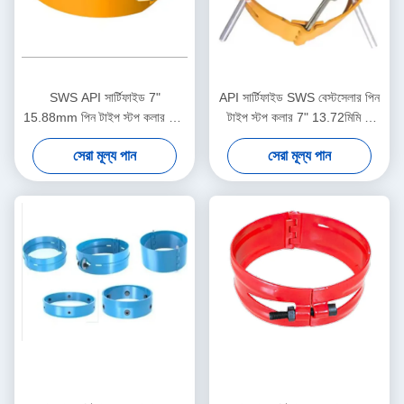
SWS API সার্টিফাইড 7"
API সার্টিফাইড SWS বেস্টসেলার পিন
15.88mm পিন টাইপ স্টপ কলার তেল
টাইপ স্টপ কলার 7" 13.72মিমি 1
ও গ্যাস কেসিং সেন্ট্রালাইজার
বছরের ওয়ারেন্টি তেল ও গ্যাস কেসিং
সেরা মূল্য পান
সেরা মূল্য পান
অ্যাপ্লিকেশনের জন্য 1 বছরের ওয়ারেন্টি
সেন্ট্রালাইজার টুল