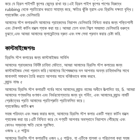
করে যে ড্রিল পাইপটি কূপের কেন্দ্রে রাখা হয়।এই ড্রিল পাইপ কূপের পাশের বিরুদ্ধে
rubbing থেকে প্রতিরোধ করতে সাহায্য করে, ক্ষতির ঝুঁকি হ্রাস এবং ড্রিলিং দক্ষতা বৃদ্ধি।
প্যাকেজিং এবং ডেলিভারি
আমাদের স্টপ কলারগুলি আমাদের গ্রাহকদের নিরাপদ ডেলিভারি নিশ্চিত করার জন্য শক্তিশালী
এবং টেকসই কার্টন বাক্সে প্যাক করা হয়। আমরা তেল খনন শিল্পে সময়মত ডেলিভারি গুরুত্ব
বুঝতে,এবং আমরা আমাদের ক্লায়েন্টদের দ্রুত এবং দক্ষ সেবা প্রদান করার চেষ্টা করি.
কাস্টমাইজেশনঃ
ড্রিলিং স্টপ কলারের জন্য কাস্টমাইজড সার্ভিস
আমাদের গ্রাহকদের নির্দিষ্ট চাহিদা মেটাতে, আমরা আমাদের ড্রিলিং স্টপ কলারের জন্য
কাস্টমাইজড সেবা প্রদান করি।আমাদের বিশেষজ্ঞদের দল আপনার অনন্য চাহিদাগুলির সাথে
মানানসই সমাধান তৈরি করতে আপনার সাথে ঘনিষ্ঠভাবে কাজ করবে.
ব্র্যান্ড নামঃ ৫
আমাদের ড্রিলিং স্টপ কলারটি গর্বের সাথে আমাদের ব্র্যান্ড নামের অধীনে উত্পাদিত হয়, 5. আমরা
আমাদের পণ্যগুলির গুণমান এবং নির্ভরযোগ্যতার জন্য খুব গর্বিত, এবং আমাদের ব্র্যান্ড নামটি
শ্রেষ্ঠত্বের প্রতি আমাদের প্রতিশ্রুতি প্রতিফলিত করে।
প্যাকেজিংঃ কার্টন বক্স
সহজ পরিবহন এবং সঞ্চয় করার জন্য, আমাদের ড্রিলিং স্টপ কলার একটি শক্ত কার্টন বাক্সে
প্যাকেজ করা হয়।এটি নিশ্চিত করে যে পণ্যটি আপনার অবস্থানে নিরাপদে পৌঁছেছে এবং
কোনও সম্ভাব্য ক্ষতি থেকে সুরক্ষিত.
ওজনঃ ২.৫ পাউন্ড
আমাদের ড্রিলিং স্টপ কলারটির ওজন ২.৫ পাউন্ড, যা এটিকে হালকা ও পরিচালনা করা সহজ