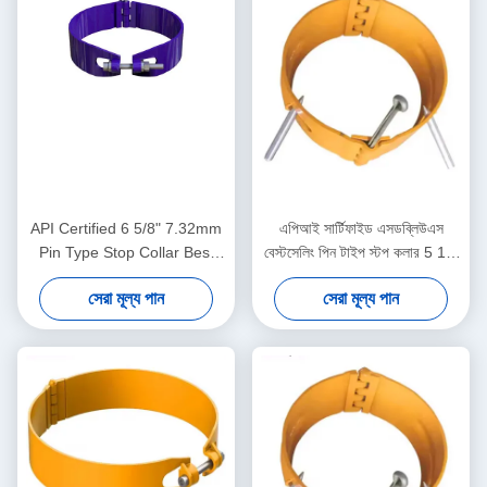
API Certified 6 5/8" 7.32mm
এপিআই সার্টিফাইড এসডব্লিউএস
Pin Type Stop Collar Best
বেস্টসেলিং পিন টাইপ স্টপ কলার 5 1/2
Selling SWS High Carbon
"6.20 মিমি 1 বছরের ওয়ারেন্টি তেল ও
সেরা মূল্য পান
সেরা মূল্য পান
Steel Movement Limiter for
গ্যাস কেসিং সেন্ট্রালাইজার সরঞ্জাম
Casing Centralizers