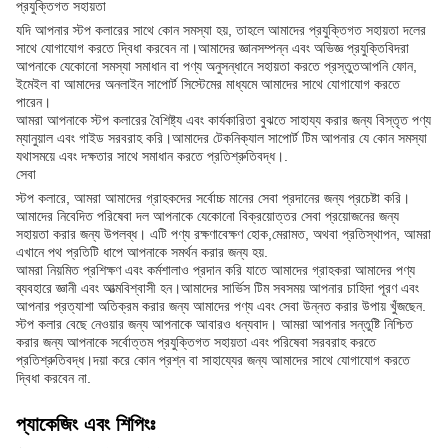
প্রযুক্তিগত সহায়তা
যদি আপনার স্টপ কলারের সাথে কোন সমস্যা হয়, তাহলে আমাদের প্রযুক্তিগত সহায়তা দলের
সাথে যোগাযোগ করতে দ্বিধা করবেন না।আমাদের জ্ঞানসম্পন্ন এবং অভিজ্ঞ প্রযুক্তিবিদরা
আপনাকে যেকোনো সমস্যা সমাধান বা পণ্য অনুসন্ধানে সহায়তা করতে প্রস্তুতআপনি ফোন,
ইমেইল বা আমাদের অনলাইন সাপোর্ট সিস্টেমের মাধ্যমে আমাদের সাথে যোগাযোগ করতে
পারেন।
আমরা আপনাকে স্টপ কলারের বৈশিষ্ট্য এবং কার্যকারিতা বুঝতে সাহায্য করার জন্য বিস্তৃত পণ্য
ম্যানুয়াল এবং গাইড সরবরাহ করি।আমাদের টেকনিক্যাল সাপোর্ট টিম আপনার যে কোন সমস্যা
যথাসময়ে এবং দক্ষতার সাথে সমাধান করতে প্রতিশ্রুতিবদ্ধ।.
সেবা
স্টপ কলারে, আমরা আমাদের গ্রাহকদের সর্বোচ্চ মানের সেবা প্রদানের জন্য প্রচেষ্টা করি।
আমাদের নিবেদিত পরিষেবা দল আপনাকে যেকোনো বিক্রয়োত্তর সেবা প্রয়োজনের জন্য
সহায়তা করার জন্য উপলব্ধ। এটি পণ্য রক্ষণাবেক্ষণ হোক,মেরামত, অথবা প্রতিস্থাপন, আমরা
এখানে পথ প্রতিটি ধাপে আপনাকে সমর্থন করার জন্য হয়.
আমরা নিয়মিত প্রশিক্ষণ এবং কর্মশালাও প্রদান করি যাতে আমাদের গ্রাহকরা আমাদের পণ্য
ব্যবহারে জ্ঞানী এবং আত্মবিশ্বাসী হন।আমাদের সার্ভিস টিম সবসময় আপনার চাহিদা পূরণ এবং
আপনার প্রত্যাশা অতিক্রম করার জন্য আমাদের পণ্য এবং সেবা উন্নত করার উপায় খুঁজছেন.
স্টপ কলার বেছে নেওয়ার জন্য আপনাকে আবারও ধন্যবাদ। আমরা আপনার সন্তুষ্টি নিশ্চিত
করার জন্য আপনাকে সর্বোত্তম প্রযুক্তিগত সহায়তা এবং পরিষেবা সরবরাহ করতে
প্রতিশ্রুতিবদ্ধ।দয়া করে কোন প্রশ্ন বা সাহায্যের জন্য আমাদের সাথে যোগাযোগ করতে
দ্বিধা করবেন না.
প্যাকেজিং এবং শিপিংঃ