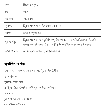
লেপ
জিংক ফসফ্যাট
রঙ
কালো
প্যাকেজ
কার্টন বক্স
ব্যবহার
ড্রিল পাইপ স্লাইডিং থেকে রোধ করুন
প্রয়োগ
তেল ও গ্যাস খনন
ড্রিল পাইপ থেকে স্লাইডিং প্রতিরোধ করে; সহজ ইনস্টলেশন; টেকসই
মূল বৈশিষ্ট্য
দস্তা ফসফেট লেপ; উচ্চ চাপ ড্রিলিং অ্যাপ্লিকেশন জন্য উপযুক্ত
সংশ্লিষ্ট পণ্য
কেসিং সেন্ট্রালাইজার, পাইপ স্টপ রিং
অ্যাপ্লিকেশনঃ
স্টপ কলার - আপনার তেল খনন প্রক্রিয়া স্থিতিশীল
ব্র্যান্ড নামঃ ৫
প্রকারঃ স্লিপ অন
বৈশিষ্ট্যঃ হিংড ডিজাইন, সেট স্ক্রু, লকিং মেকানিজম
আকারঃ ৩.৫
মূল উপাদানঃ সেনরিয়ালাইজার
প্যাকেজিংঃ কার্টন বক্স