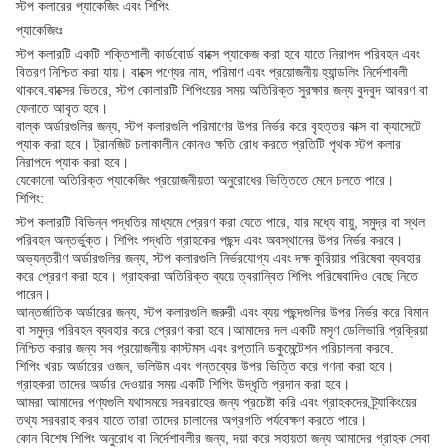
স্টপ কলারের প্যাকেজিং এবং শিপিং
প্যাকেজিংঃ
স্টপ কলারটি একটি শক্তিশালী কার্ডবোর্ড বাক্সে প্যাকেজ করা হবে যাতে নিরাপদ পরিবহন এবং
বিতরণ নিশ্চিত করা যায়। বাক্সে পণ্যের নাম, পরিমাণ এবং প্রয়োজনীয় হ্যান্ডলিং নির্দেশাবলী
থাকবে.বাক্সের ভিতরে, স্টপ কোলারটি শিপিংয়ের সময় অতিরিক্ত সুরক্ষার জন্য বুদবুদ আবরণ বা
ফেনাতে আবৃত হবে।
বাল্ক অর্ডারগুলির জন্য, স্টপ কলারগুলি পরিমাণের উপর নির্ভর করে বৃহত্তর বাক্স বা ক্যাসেটে
প্যাক করা হবে। ট্রানজিট চলাকালীন কোনও ক্ষতি রোধ করতে প্রতিটি পৃথক স্টপ কলার
নিরাপদে প্যাক করা হবে।
যেকোনো অতিরিক্ত প্যাকেজিং প্রয়োজনীয়তা অনুরোধের ভিত্তিতে মেনে চলতে পারে।
শিপিং:
স্টপ কলারটি বিভিন্ন পদ্ধতির মাধ্যমে প্রেরণ করা যেতে পারে, যার মধ্যে বায়ু, সমুদ্র বা স্থল
পরিবহন অন্তর্ভুক্ত। শিপিং পদ্ধতি গ্রাহকের পছন্দ এবং অবস্থানের উপর নির্ভর করবে।
অভ্যন্তরীণ অর্ডারগুলির জন্য, স্টপ কলারগুলি নির্ভরযোগ্য এবং দক্ষ কুরিয়ার পরিষেবা ব্যবহার
করে প্রেরণ করা হবে। গ্রাহকরা অতিরিক্ত ব্যয়ে ত্বরান্বিত শিপিং পরিষেবাদিও বেছে নিতে
পারেন।
আন্তর্জাতিক অর্ডারের জন্য, স্টপ কলারগুলি জরুরী এবং ব্যয় পছন্দগুলির উপর নির্ভর করে বিমান
বা সমুদ্র পরিবহন ব্যবহার করে প্রেরণ করা হবে।আমাদের দল একটি মসৃণ ডেলিভারি প্রক্রিয়া
নিশ্চিত করার জন্য সব প্রয়োজনীয় কাস্টমস এবং রপ্তানি ডকুমেন্টেশন পরিচালনা করবে.
শিপিং খরচ অর্ডারের ওজন, ভলিউম এবং গন্তব্যের উপর ভিত্তি করে গণনা করা হবে।
গ্রাহকরা তাদের অর্ডার দেওয়ার সময় একটি শিপিং উদ্ধৃতি প্রদান করা হবে।
আমরা আমাদের পণ্যগুলি যথাসময়ে সরবরাহের জন্য প্রচেষ্টা করি এবং গ্রাহকদের ট্র্যাকিংয়ের
তথ্য সরবরাহ করব যাতে তারা তাদের চালানের অগ্রগতি পর্যবেক্ষণ করতে পারে।
কোন বিশেষ শিপিং অনুরোধ বা নির্দেশাবলীর জন্য, দয়া করে সহায়তা জন্য আমাদের গ্রাহক সেবা