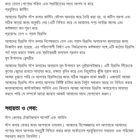
করে তোলে।পণ্যের শক্তি এবং স্থায়িত্বের সাথে আপস না করে.
প্রযুক্তিঃ কাস্টিং
আমাদের ড্রিলিং স্টপ কলার কাস্টিং কৌশল ব্যবহার করে তৈরি করা হয়, যা জটিল নকশা এবং
সঠিক মাত্রা জন্য অনুমতি দেয়।এটি নিশ্চিত করে যে আমাদের পণ্য সর্বোচ্চ মানের এবং
কর্মক্ষমতা মান পূরণ করে.
প্রয়োগঃ তেল ও গ্যাস ড্রিলিং
আমাদের ড্রিলিং স্টপ কলার বিশেষভাবে তেল এবং গ্যাস ড্রিলিং অপারেশন ব্যবহারের জন্য
ডিজাইন করা হয়েছে. এর শক্তিশালী নির্মাণ এবং নির্ভরযোগ্য কর্মক্ষমতা সঙ্গে,এটি কঠোর ড্রিলিং
শর্ত সহ্য করতে সক্ষম এবং ব্যতিক্রমী ফলাফল প্রদান করে.
মূল উপাদানঃ কেন্দ্রীয়
আমাদের ড্রিলিং স্টপ কলারের অন্যতম মূল উপাদান হল সেন্ট্রালাইজার। এটি ড্রিলিং স্ট্রিংকে
কূপের কেন্দ্রে রাখতে সাহায্য করে, দক্ষতা বৃদ্ধি করে এবং বিচ্যুতির ঝুঁকি হ্রাস করে।
আমরা বুঝতে পারি যে আপনার ড্রিলিংয়ের জন্য সঠিক সরঞ্জাম থাকা জরুরী। এজন্যই আমরা
আমাদের ড্রিলিং স্টপ কলার,আপনার নির্দিষ্ট চাহিদা জন্য নিখুঁত সমাধান আছে তা নিশ্চিত করার
জন্যআমাদের কাস্টমাইজড সার্ভিস এবং কিভাবে আমরা আপনার ড্রিলিং অপারেশনে সাহায্য
করতে পারি সে সম্পর্কে আরো জানতে আজই আমাদের সাথে যোগাযোগ করুন।
সহায়তা ও সেবা:
স্টপ কোলার টেকনিক্যাল সাপোর্ট এবং সার্ভিস
স্টপ কলার কেনার জন্য আপনাকে ধন্যবাদ। আমাদের বিশেষজ্ঞদের দল আপনাকে আমাদের
পণ্যের সাথে আপনার সন্তুষ্টি নিশ্চিত করার জন্য সর্বোত্তম প্রযুক্তিগত সহায়তা এবং পরিষেবা
সরবরাহ করতে নিবেদিত।