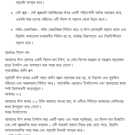
প্রচেষ্টা সাশ্রয় করে।
সেট স্ক্রু - সেট স্ক্রুগুলি হাউজিংয়ের উপর একটি শক্তিশালী আটক সরবরাহ করে,
এমনকি উচ্চ চাপের অধীনেও এটি স্লিপ বা সরানো থেকে বিরত রাখে।
লকিং মেকানিজম - লকিং মেকানিজম নিশ্চিত করে যে স্টপ কোলারটি স্থানে থাকে এবং
ড্রিলিং অপারেশন চলাকালীন শিথিল হয় না, সর্বোচ্চ নিরাপত্তা এবং স্থিতিশীলতা
প্রদান করে।
প্রকারঃ স্লিপ অন
আমাদের স্টপ কোলার একটি স্লিপ-অন টাইপ, যা কোন বিশেষ সরঞ্জাম বা সরঞ্জাম প্রয়োজন
ছাড়া ইনস্টল এবং অপসারণ করা সহজ করে তোলে।
প্যাকেজিংঃ কার্টন বক্স
প্রতিটি স্টপ কলার একটি শক্ত কার্টন বাক্সে প্যাকেজ করা হয়, যা নিরাপদ এবং সুরক্ষিত
পরিবহন এবং সঞ্চয়স্থান নিশ্চিত করে। প্যাকেজিং এছাড়াও ইনস্টলেশন এবং ব্যবহারের জন্য
স্পষ্ট নির্দেশাবলী অন্তর্ভুক্ত।
আকারঃ ৩.৫
আমাদের স্টপ কলার ৩.৫ ইঞ্চি আকারে পাওয়া যায়, যা এটিকে বিভিন্ন আকারের কেসিংয়ের
জন্য উপযুক্ত করে তোলে।
সহজ ইনস্টলেশন
আমাদের স্টপ কলার ইনস্টল করা একটি দ্রুত এবং সহজ প্রক্রিয়া, এর স্লিপ-অন ডিজাইন
এবং সেট স্ক্রুগুলির জন্য ধন্যবাদ। এটি সহজেই স্থানে স্থির করা যেতে পারে, ড্রিলিং
অপারেশনগুলির সময় সময় এবং প্রচেষ্টা উভয়ই সাশ্রয় করে।