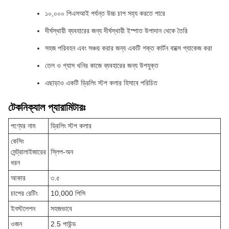
১০,০০০ পিএসআই পর্যন্ত উচ্চ চাপ সহ্য করতে পারে
দীর্ঘস্থায়ী ব্যবহারের জন্য দীর্ঘস্থায়ী ইস্পাত উপাদান থেকে তৈরি
সহজ পরিবহন এবং সঞ্চয় করার জন্য একটি শক্ত কার্টন বাক্সে প্যাকেজ করা
তেল ও গ্যাস খনির কাজে ব্যবহারের জন্য উপযুক্ত
এছাড়াও একটি ড্রিলিং স্টপ কলার হিসাবে পরিচিত
টেকনিক্যাল প্যারামিটারঃ
পণ্যের নাম
ড্রিলিং স্টপ কলার
কেসিং
সেন্ট্রালাইজারের
স্লিপ-অন
ধরন
আকার
৩.৫
চাপের রেটিং
10,000 পিসি
ইনস্টলেশন
সহজভাবে
ওজন
2.5 পাউন্ড