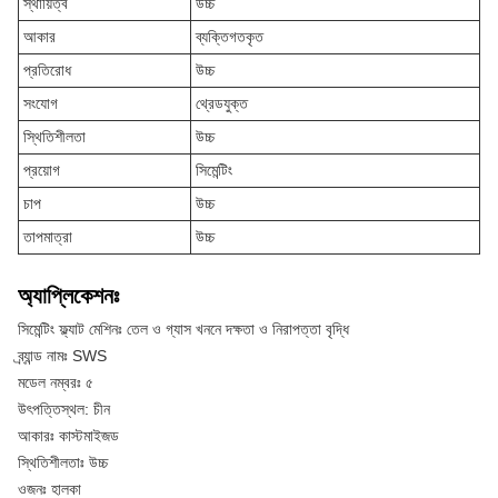
স্থায়িত্ব
উচ্চ
আকার
ব্যক্তিগতকৃত
প্রতিরোধ
উচ্চ
সংযোগ
থ্রেডযুক্ত
স্থিতিশীলতা
উচ্চ
প্রয়োগ
সিমেন্টিং
চাপ
উচ্চ
তাপমাত্রা
উচ্চ
অ্যাপ্লিকেশনঃ
সিমেন্টিং ফ্ল্যাট মেশিনঃ তেল ও গ্যাস খননে দক্ষতা ও নিরাপত্তা বৃদ্ধি
ব্র্যান্ড নামঃ SWS
মডেল নম্বরঃ ৫
উৎপত্তিস্থল: চীন
আকারঃ কাস্টমাইজড
স্থিতিশীলতাঃ উচ্চ
ওজনঃ হালকা