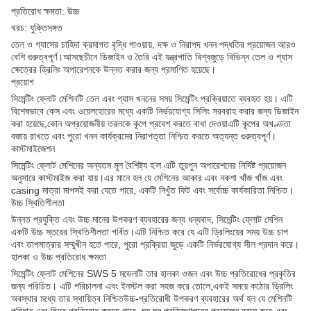
প্রতিরোধ ক্ষমতা: উচ্চ
খরচ: যুক্তিসঙ্গত
তেল ও গ্যাসের চাহিদা ক্রমাগত বৃদ্ধি পাওয়ায়, দক্ষ ও নিরাপদ খনন পদ্ধতির প্রয়োজন আরও
বেশি গুরুত্বপূর্ণ।আসছেচীনে ডিজাইন ও তৈরি এই যন্ত্রপাতি বিশ্বজুড়ে বিভিন্ন তেল ও গ্যাস
ক্ষেত্রের ড্রিলিং অপারেশনকে উন্নত করার জন্য প্রমাণিত হয়েছে।
প্রয়োগ
সিমেন্টিং ফ্লোট মেশিনটি তেল এবং গ্যাস খননের সময় সিমেন্টিং প্রক্রিয়াতে ব্যবহৃত হয়। এটি
বিশেষভাবে কেস এবং ওয়েলহোরের মধ্যে একটি নির্ভরযোগ্য সিলিং সরবরাহ করার জন্য ডিজাইন
করা হয়েছে,কোন অপ্রয়োজনীয় তরলকে কূপে প্রবেশ করতে বাধা দেওয়াএটি কূপের অখণ্ডতা
বজায় রাখতে এবং পুরো খনন কার্যক্রমের নিরাপত্তা নিশ্চিত করতে অত্যন্ত গুরুত্বপূর্ণ।
কাস্টমাইজেশন
সিমেন্টিং ফ্লোট মেশিনের অন্যতম মূল বৈশিষ্ট্য হ'ল এটি তুরপুন অপারেশনের নির্দিষ্ট প্রয়োজন
অনুসারে কাস্টমাইজ করা যায়।এর মানে হল যে মেশিনের আকার এবং নকশা খাঁজ খাঁজ এবং
casing মাত্রা মাপসই করা যেতে পারে, একটি নিখুঁত ফিট এবং সর্বোচ্চ কার্যকারিতা নিশ্চিত।
উচ্চ স্থিতিশীলতা
উন্নত প্রযুক্তি এবং উচ্চ মানের উপকরণ ব্যবহারের জন্য ধন্যবাদ, সিমেন্টিং ফ্লোট মেশিন
একটি উচ্চ স্তরের স্থিতিশীলতা গর্বিত।এটি নিশ্চিত করে যে এটি ড্রিলিংয়ের সময় উচ্চ চাপ
এবং তাপমাত্রার সম্মুখীন হতে পারে, পুরো প্রক্রিয়া জুড়ে একটি নির্ভরযোগ্য সীল প্রদান করে।
হালকা ও উচ্চ প্রতিরোধ ক্ষমতা
সিমেন্টিং ফ্লোট মেশিনের SWS 5 মডেলটি তার হালকা ওজন এবং উচ্চ প্রতিরোধের প্রকৃতির
জন্য পরিচিত। এটি পরিচালনা এবং ইনস্টল করা সহজ করে তোলে,একই সময়ে কঠোর ড্রিলিং
অবস্থার মধ্যে তার স্থায়িত্ব নিশ্চিতউচ্চ-প্রতিরোধী উপকরণ ব্যবহারের অর্থ হল যে মেশিনটি