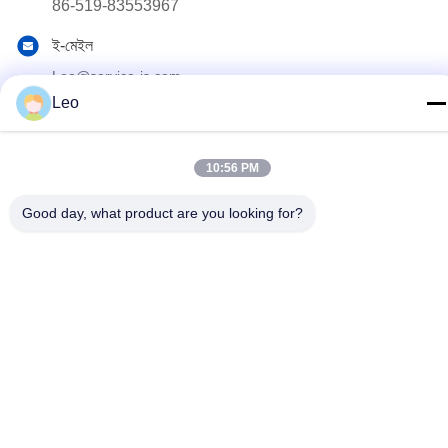
86-519-83553967
ই-মেইল
Leo@service-js.com
Leo
ঠিকানা
হাই-টেক ইন্ডাস্ট্রিয়াল পার্ক উজিন জোন, চাংঝু, জিয়াংসু প্রদেশ, চীন
10:56 PM
গোপনীয়তা নীতি
|
সাইটম্যাপ
Good day, what product are you looking for?
চীন ভাল মানের সিমেন্টিং ফ্লোট সরঞ্জাম সরবরাহকারী. কপিরাইট © 2023-2026 Jiangsu
Service Petroleum Technology Co., Ltd . সমস্ত অধিকার সংরক্ষিত.