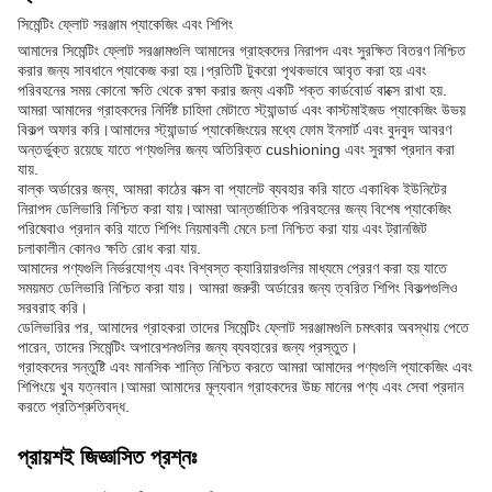
সিমেন্টিং ফ্লোট সরঞ্জাম প্যাকেজিং এবং শিপিং
আমাদের সিমেন্টিং ফ্লোট সরঞ্জামগুলি আমাদের গ্রাহকদের নিরাপদ এবং সুরক্ষিত বিতরণ নিশ্চিত
করার জন্য সাবধানে প্যাকেজ করা হয়।প্রতিটি টুকরো পৃথকভাবে আবৃত করা হয় এবং
পরিবহনের সময় কোনো ক্ষতি থেকে রক্ষা করার জন্য একটি শক্ত কার্ডবোর্ড বাক্সে রাখা হয়.
আমরা আমাদের গ্রাহকদের নির্দিষ্ট চাহিদা মেটাতে স্ট্যান্ডার্ড এবং কাস্টমাইজড প্যাকেজিং উভয়
বিকল্প অফার করি।আমাদের স্ট্যান্ডার্ড প্যাকেজিংয়ের মধ্যে ফোম ইনসার্ট এবং বুদবুদ আবরণ
অন্তর্ভুক্ত রয়েছে যাতে পণ্যগুলির জন্য অতিরিক্ত cushioning এবং সুরক্ষা প্রদান করা
যায়.
বাল্ক অর্ডারের জন্য, আমরা কাঠের বাক্স বা প্যালেট ব্যবহার করি যাতে একাধিক ইউনিটের
নিরাপদ ডেলিভারি নিশ্চিত করা যায়।আমরা আন্তর্জাতিক পরিবহনের জন্য বিশেষ প্যাকেজিং
পরিষেবাও প্রদান করি যাতে শিপিং নিয়মাবলী মেনে চলা নিশ্চিত করা যায় এবং ট্রানজিট
চলাকালীন কোনও ক্ষতি রোধ করা যায়.
আমাদের পণ্যগুলি নির্ভরযোগ্য এবং বিশ্বস্ত ক্যারিয়ারগুলির মাধ্যমে প্রেরণ করা হয় যাতে
সময়মত ডেলিভারি নিশ্চিত করা যায়। আমরা জরুরী অর্ডারের জন্য ত্বরিত শিপিং বিকল্পগুলিও
সরবরাহ করি।
ডেলিভারির পর, আমাদের গ্রাহকরা তাদের সিমেন্টিং ফ্লোট সরঞ্জামগুলি চমৎকার অবস্থায় পেতে
পারেন, তাদের সিমেন্টিং অপারেশনগুলির জন্য ব্যবহারের জন্য প্রস্তুত।
গ্রাহকদের সন্তুষ্টি এবং মানসিক শান্তি নিশ্চিত করতে আমরা আমাদের পণ্যগুলি প্যাকেজিং এবং
শিপিংয়ে খুব যত্নবান।আমরা আমাদের মূল্যবান গ্রাহকদের উচ্চ মানের পণ্য এবং সেবা প্রদান
করতে প্রতিশ্রুতিবদ্ধ.
প্রায়শই জিজ্ঞাসিত প্রশ্নঃ