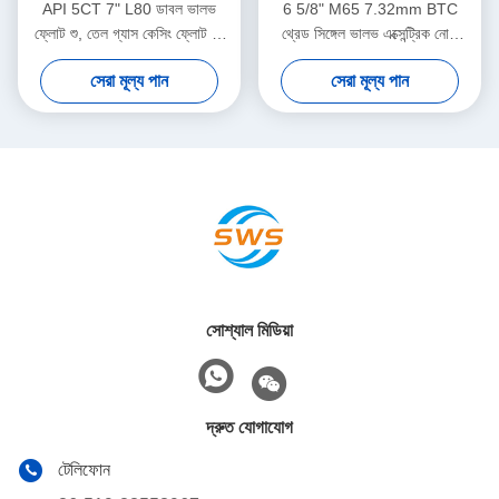
API 5CT 7" L80 ডাবল ভালভ
6 5/8" M65 7.32mm BTC
ফ্লোট শু, তেল গ্যাস কেসিং ফ্লোট শু,
থ্রেড সিঙ্গেল ভালভ এক্সেন্ট্রিক নোজ
জটিল ডাউনহোল সিমেন্টিং কাজের জন্য
ফ্লোট শু তেলক্ষেত্র সিমেন্টিং
সেরা মূল্য পান
সেরা মূল্য পান
উপযুক্ত
অ্যাপ্লিকেশনের জন্য নিবেদিত
সোশ্যাল মিডিয়া
দ্রুত যোগাযোগ
টেলিফোন