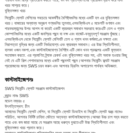
পরিধান এবং ছিদ্র প্রতিরোধ করতে পারে, ঘন ঘন প্রতিস্থাপনের প্রয়োজন হ্রাস করে এবং
খরচ সাশ্রয় করে।
যুক্তিসঙ্গত খরচ
সিমেন্টিং ফ্লোট মেশিনের সবচেয়ে আকর্ষণীয় বৈশিষ্ট্যগুলির মধ্যে একটি হল এর যুক্তিসঙ্গত
খরচ। বাজারের অন্যান্য অনুরূপ পণ্যগুলির তুলনায়,এসডব্লিউএস ৫ মডেলটি গুণমান এবং
পারফরম্যান্সের উপর আপস না করেই একটি ব্যয়বহুল সমাধান সরবরাহ করেএটি তেল ও গ্যাস
কোম্পানিগুলির মধ্যে একটি জনপ্রিয় পছন্দ যা দক্ষ এবং বাজেট-বন্ধুত্বপূর্ণ সরঞ্জাম খুঁজছে।
এসডব্লিউএস থেকে সিমেন্টিং ফ্লোট মেশিনটি তেল ও গ্যাস খনন কর্মকাণ্ডে দক্ষতা এবং
নিরাপত্তা বৃদ্ধির জন্য একটি নির্ভরযোগ্য এবং ব্যয়বহুল সমাধান। এর উচ্চ স্থিতিশীলতা,
হালকা ওজন নকশা,এবং কাস্টমাইজযোগ্য বৈশিষ্ট্য এটি কোন খনন প্রকল্পের একটি মূল্যবান
সংযোজন করতে. এর প্রমাণিত ট্র্যাক রেকর্ড এবং যুক্তিসঙ্গত খরচ সহ, এটা অবাক হওয়ার কিছু
নেই যে এটি শিল্প পেশাদারদের মধ্যে একটি পছন্দসই পছন্দ।আপনার সিমেন্টিং ফ্ল্যাট সরঞ্জাম
প্রয়োজনের জন্য SWS চয়ন করুন এবং আপনার ড্রিলিং অপারেশন পার্থক্য অভিজ্ঞতা.
কাস্টমাইজেশনঃ
SWS সিমেন্টিং ফ্লোট সরঞ্জাম কাস্টমাইজেশন
ব্র্যান্ড নামঃ SWS
মডেল নম্বরঃ ৫
উৎপত্তিস্থল: চীন
আমাদের সিমেন্টিং ফ্লোট মেশিন, যা সিমেন্টিং ফ্লোট ডিভাইস বা সিমেন্টিং ফ্লোট যন্ত্র নামেও
পরিচিত, আপনার নির্দিষ্ট চাহিদা মেটাতে অত্যন্ত কাস্টমাইজযোগ্য।আমরা উচ্চ চাপ সহ্য করতে
পারে এবং কম জারা আছে যে সরঞ্জাম আছে গুরুত্ব বুঝতেএটি উচ্চ স্থিতিশীলতা এবং
যুক্তিসঙ্গত খরচ প্রদান করে।