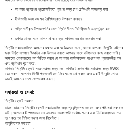
আমাদের কাস্টমাইজেশন পরিষেবাগুলির মধ্যে রয়েছে তবে সীমাবদ্ধ নয়ঃ
আপনার প্রকল্পের প্রয়োজনীয়তা পূরণের জন্য চাপ রেটিংগুলি সামঞ্জস্য করা
দীর্ঘস্থায়ী জন্য কম ক্ষয় বৈশিষ্ট্যযুক্ত উপকরণ ব্যবহার
শক্তিশালীকৃত উপাদানগুলির মতো স্থিতিশীলতা বৈশিষ্ট্যগুলি অন্তর্ভুক্ত করা
গুণগত মানের সাথে আপস না করে ব্যয়-কার্যকর সমাধান সরবরাহ করা
সিমেন্টিং সরঞ্জামগুলিতে আমাদের দক্ষতা এবং অভিজ্ঞতার সাথে, আমরা আপনার সিমেন্টিং চাহিদার
জন্য নিখুঁত সমাধান ডিজাইন এবং উত্পাদন করতে আপনার সাথে ঘনিষ্ঠভাবে কাজ করতে পারি।
আমাদের পেশাদারদের দল নিশ্চিত করবে যে আপনার কাস্টমাইজড সরঞ্জাম সব প্রয়োজনীয় মান
এবং প্রবিধান পূরণ করে.
আপনার সিমেন্টিং ফ্লোট সরঞ্জামগুলির জন্য সেরা কাস্টমাইজেশন পরিষেবাগুলির জন্য SWS
চয়ন করুন। আপনার নির্দিষ্ট প্রয়োজনীয়তা নিয়ে আলোচনা করতে এবং একটি উদ্ধৃতি পেতে
আজই আমাদের সাথে যোগাযোগ করুন।
সহায়তা ও সেবা:
সিমেন্টিং ফ্লোট সরঞ্জাম
আমরা আমাদের সিমেন্টিং ফ্লোট সরঞ্জামগুলির জন্য প্রযুক্তিগত সহায়তা এবং পরিষেবা সরবরাহ
করি। আমাদের বিশেষজ্ঞদের দল আমাদের সরঞ্জামগুলি সর্বোচ্চ মানের এবং নির্ভরযোগ্যতার মান
পূরণ করে তা নিশ্চিত করার জন্য নিবেদিত।
প্রযুক্তিগত সহায়তা