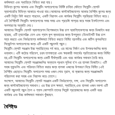
কর্মক্ষমতা এবং স্থায়িত্ব নিশ্চিত করা যায়।
বিভিন্ন কূপের আকার এবং সিমেন্টিং অপারেশনের নির্দিষ্ট চাহিদা মেটাতে সিমেন্টিং ফ্লোট
অ্যাপারেটর বিভিন্ন আকারে পাওয়া যায়।আমাদের কাস্টমাইজযোগ্য আকার বৈশিষ্ট্য কূপের জন্য
একটি নিখুঁত ফিট করতে পারবেন, একটি নিরাপদ এবং কার্যকর সিমেন্টিং প্রক্রিয়া নিশ্চিত করে।
এই বৈশিষ্ট্যটি সিমেন্টিং অপারেশনের সময় সময় এবং প্রচেষ্টা সাশ্রয় করে সহজ ইনস্টলেশন এবং
অপসারণের অনুমতি দেয়।
আমাদের সিমেন্টিং ফ্লোট অ্যাপারেশন বিশেষভাবে উচ্চ চাপ অ্যাপ্লিকেশনের জন্য ডিজাইন করা
হয়েছে, এটি চ্যালেঞ্জিং তেল এবং গ্যাস কূপ ব্যবহারের জন্য উপযুক্ত।ডিভাইসটি উচ্চ চাপ
সহ্য করতে এবং নির্ভরযোগ্য কর্মক্ষমতা নিশ্চিত করতে নির্মিত হয়গভীর এবং জটিল কূপগুলিতে
সিমেন্টেশন অপারেশনের জন্য এটি একটি পছন্দসই পছন্দ।
সিমেন্টিং ফ্লোট সরঞ্জাম উচ্চ স্থায়িত্বের গর্ব করে, এর মানের নির্মাণ এবং উপকরণগুলির জন্য
ধন্যবাদ। এটি কঠোর পরিবেশ, চরম তাপমাত্রা এবং ক্ষয়কারী পদার্থের প্রতিরোধের জন্য নির্মিত
হয়,এটি সিমেন্টিং অপারেশনের জন্য একটি দীর্ঘস্থায়ী এবং খরচ কার্যকর সমাধান তৈরি করে.
আমাদের সিমেন্টিং ফ্লোট সরঞ্জামগুলির অন্যতম প্রধান সুবিধা হ'ল এর হালকা ডিজাইন। এটি
সহজ হ্যান্ডলিং এবং পরিবহন নিশ্চিত করার জন্য হালকা ওজনের উপকরণ দিয়ে নির্মিত।এই
বৈশিষ্ট্য এছাড়াও সিমেন্টিং অপারেশন সময় ওজন লোড হ্রাস, যা ক্রুদের জন্য সরঞ্জামগুলি
পরিচালনা করা সহজ এবং নিরাপদ করে তোলে।
সংক্ষেপে, আমাদের সিমেন্টিং ফ্লোট সরঞ্জাম একটি নির্ভরযোগ্য, দক্ষ, এবং সিমেন্টিং অপারেশন
জন্য কাস্টমাইজযোগ্য সমাধান। এর উচ্চ চাপ ক্ষমতা, স্থায়িত্ব,এবং হালকা ওজন নকশা এটি
একটি পছন্দসই পছন্দ তৈল ও গ্যাস কোম্পানি তাদের সিমেন্ট প্রয়োজনের জন্য একটি খরচ
কার্যকর এবং উচ্চ কর্মক্ষমতা সমাধান খুঁজছেন.
বৈশিষ্ট্যঃ