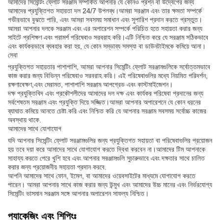
আমাদের সিমেন্টিং ফ্লোট সরঞ্জাম সম্পর্কিত আপনার যে কোনও প্রশ্ন বা উদ্বেগের জন্য
আমাদের প্রযুক্তিগত সহায়তা দল 24/7 উপলব্ধ।আমরা সরঞ্জাম এবং তার ক্ষমতা সম্পর্কে
গভীরভাবে বুঝতে পারি, এবং আমরা সবসময় সমাধান এবং সুপারিশ প্রদান করতে প্রস্তুত।
আমরা আপনার দলকে সরঞ্জাম এবং এর অপারেশন সম্পর্কে পরিচিত হতে সহায়তা করার জন্য
সাইটে প্রশিক্ষণ এবং পরামর্শ পরিষেবাও সরবরাহ করি।এটি নিশ্চিত করে যে সরঞ্জাম সঠিকভাবে
এবং কার্যকরভাবে ব্যবহার করা হয়, যে কোন সম্ভাব্য সমস্যা বা ডাউনটাইমকে কমিয়ে আনা।
সেবা
প্রযুক্তিগত সহায়তার পাশাপাশি, আমরা আপনার সিমেন্টিং ফ্লোট সরঞ্জামগুলিকে সর্বোত্তমভাবে
কাজ করার জন্য বিভিন্ন পরিষেবাও সরবরাহ করি। এই পরিষেবাগুলির মধ্যে নিয়মিত পরিদর্শন,
রক্ষণাবেক্ষণ,এবং মেরামত, পাশাপাশি সরঞ্জাম আপগ্রেড এবং কাস্টমাইজেশন।
দক্ষ প্রযুক্তিবিদ এবং প্রকৌশলীদের আমাদের দল দক্ষ এবং কার্যকর পরিষেবা প্রদানের জন্য
সর্বশেষতম সরঞ্জাম এবং প্রযুক্তি দিয়ে সজ্জিত।আমরা আপনার অপারেশনে যে কোন ধরনের
ব্যাঘাত কমিয়ে আনতে চেষ্টা করি এবং নিশ্চিত করি যে আপনার সরঞ্জাম সবসময় সর্বোচ্চ কাজের
অবস্থায় থাকে.
আমাদের সাথে যোগাযোগ
যদি আপনার সিমেন্টিং ফ্লোট সরঞ্জামগুলির জন্য প্রযুক্তিগত সহায়তা বা পরিষেবাগুলির প্রয়োজন
হয় তবে দয়া করে আমাদের সাথে যোগাযোগ করতে দ্বিধা করবেন না।আমাদের টিম আপনাকে
সাহায্য করতে পেরে খুশি হবে এবং আপনার সরঞ্জামগুলি সুচারুভাবে এবং দক্ষতার সাথে চালিত
করার জন্য প্রয়োজনীয় সহায়তা প্রদান করবে.
আপনি আমাদের সাথে ফোন, ইমেল, বা আমাদের ওয়েবসাইটের মাধ্যমে যোগাযোগ করতে
পারেন। আমরা আপনার সাথে কাজ করার জন্য উন্মুখ এবং আমাদের উচ্চ মানের এবং নির্ভরযোগ্য
সিমেন্টিং ভাসমান সরঞ্জাম সঙ্গে আপনার অপারেশন সাফল্য নিশ্চিত।
প্যাকেজিং এবং শিপিংঃ