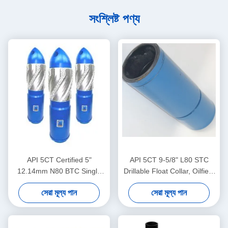
সংশ্লিষ্ট পণ্য
API 5CT Certified 5"
API 5CT 9-5/8" L80 STC
12.14mm N80 BTC Single
Drillable Float Collar, Oilfield
Valve Self-Latch Aluminum
Float Collar, Used for land
সেরা মূল্য পান
সেরা মূল্য পান
Alloy Float Shoe for Oil and
deep oil gas well cementing
Gas Industry