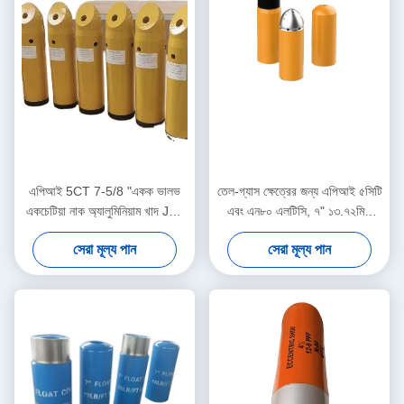
এপিআই 5CT 7-5/8 "একক ভালভ
তেল-গ্যাস ক্ষেত্রের জন্য এপিআই ৫সিটি
একচেটিয়া নাক অ্যালুমিনিয়াম খাদ J55
এবং এন৮০ এলটিসি, ৭" ১৩.৭২মিমি
BTC সঙ্গে ভাসমান জুতা
অ্যালুমিনিয়াম অ্যালয় ডাবল ভালভ ফ্লোট
সেরা মূল্য পান
সেরা মূল্য পান
শু ও কলার