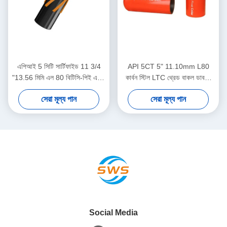
এপিআই 5 সিটি সার্টিফাইড 11 3/4
API 5CT 5" 11.10mm L80
"13.56 মিমি এল 80 বিটিসি-পিই একক
কার্বন স্টিল LTC থ্রেড বাকল ডাবল-
ভালভ এক্সেনট্রিক নস অ্যালুমিনিয়াম খাদ
ভালভ অটো-ফিল ফ্লোট কলার হাই-
সেরা মূল্য পান
সেরা মূল্য পান
ফ্লোট জুতা তেল ও গ্যাস শিল্পের জন্য
প্রেসার সিমেন্টিং টুল
Social Media