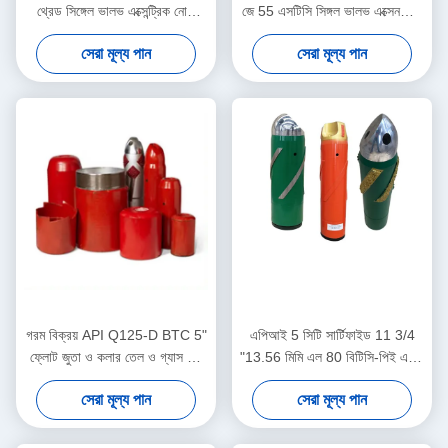
থ্রেড সিঙ্গেল ভালভ এক্সেন্ট্রিক নোজ
জে 55 এসটিসি সিঙ্গল ভালভ এক্সেনট্রিক
ফ্লোট শু তেলক্ষেত্র সিমেন্টিং
নস অ্যালুমিনিয়াম অ্যালোয় ফ্লোট জুতা
সেরা মূল্য পান
সেরা মূল্য পান
অ্যাপ্লিকেশনের জন্য নিবেদিত
তেল শিল্পে ব্যবহারের জন্য ডিজাইন করা
হয়েছে
গরম বিক্রয় API Q125-D BTC 5"
এপিআই 5 সিটি সার্টিফাইড 11 3/4
ফ্লোট জুতা ও কলার তেল ও গ্যাস কূপ
"13.56 মিমি এল 80 বিটিসি-পিই একক
সিমেন্টিং এর জন্য ডাবল-ভালভ
ভালভ এক্সেনট্রিক নস অ্যালুমিনিয়াম খাদ
সেরা মূল্য পান
সেরা মূল্য পান
ফ্লোট জুতা তেল ও গ্যাস শিল্পের জন্য