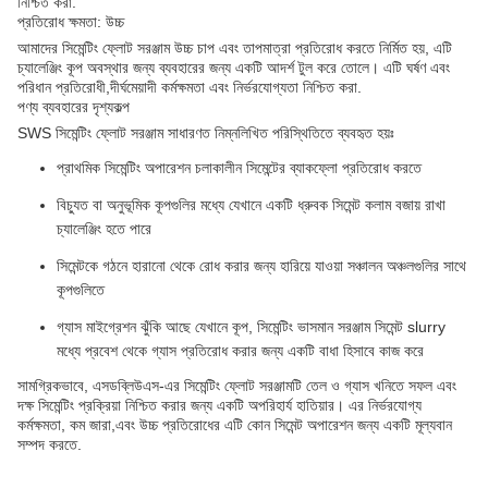
নিশ্চিত করা.
প্রতিরোধ ক্ষমতা: উচ্চ
আমাদের সিমেন্টিং ফ্লোট সরঞ্জাম উচ্চ চাপ এবং তাপমাত্রা প্রতিরোধ করতে নির্মিত হয়, এটি
চ্যালেঞ্জিং কূপ অবস্থার জন্য ব্যবহারের জন্য একটি আদর্শ টুল করে তোলে। এটি ঘর্ষণ এবং
পরিধান প্রতিরোধী,দীর্ঘমেয়াদী কর্মক্ষমতা এবং নির্ভরযোগ্যতা নিশ্চিত করা.
পণ্য ব্যবহারের দৃশ্যকল্প
SWS সিমেন্টিং ফ্লোট সরঞ্জাম সাধারণত নিম্নলিখিত পরিস্থিতিতে ব্যবহৃত হয়ঃ
প্রাথমিক সিমেন্টিং অপারেশন চলাকালীন সিমেন্টের ব্যাকফ্লো প্রতিরোধ করতে
বিচ্যুত বা অনুভূমিক কূপগুলির মধ্যে যেখানে একটি ধ্রুবক সিমেন্ট কলাম বজায় রাখা
চ্যালেঞ্জিং হতে পারে
সিমেন্টকে গঠনে হারানো থেকে রোধ করার জন্য হারিয়ে যাওয়া সঞ্চালন অঞ্চলগুলির সাথে
কূপগুলিতে
গ্যাস মাইগ্রেশন ঝুঁকি আছে যেখানে কূপ, সিমেন্টিং ভাসমান সরঞ্জাম সিমেন্ট slurry
মধ্যে প্রবেশ থেকে গ্যাস প্রতিরোধ করার জন্য একটি বাধা হিসাবে কাজ করে
সামগ্রিকভাবে, এসডব্লিউএস-এর সিমেন্টিং ফ্লোট সরঞ্জামটি তেল ও গ্যাস খনিতে সফল এবং
দক্ষ সিমেন্টিং প্রক্রিয়া নিশ্চিত করার জন্য একটি অপরিহার্য হাতিয়ার। এর নির্ভরযোগ্য
কর্মক্ষমতা, কম জারা,এবং উচ্চ প্রতিরোধের এটি কোন সিমেন্ট অপারেশন জন্য একটি মূল্যবান
সম্পদ করতে.