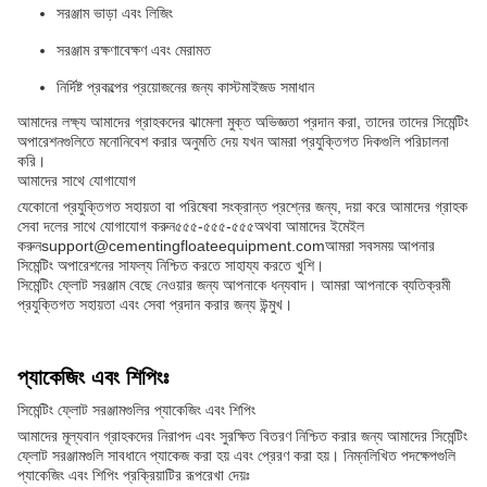
সরঞ্জাম ভাড়া এবং লিজিং
সরঞ্জাম রক্ষণাবেক্ষণ এবং মেরামত
নির্দিষ্ট প্রকল্পের প্রয়োজনের জন্য কাস্টমাইজড সমাধান
আমাদের লক্ষ্য আমাদের গ্রাহকদের ঝামেলা মুক্ত অভিজ্ঞতা প্রদান করা, তাদের তাদের সিমেন্টিং
অপারেশনগুলিতে মনোনিবেশ করার অনুমতি দেয় যখন আমরা প্রযুক্তিগত দিকগুলি পরিচালনা
করি।
আমাদের সাথে যোগাযোগ
যেকোনো প্রযুক্তিগত সহায়তা বা পরিষেবা সংক্রান্ত প্রশ্নের জন্য, দয়া করে আমাদের গ্রাহক
সেবা দলের সাথে যোগাযোগ করুন
৫৫৫-৫৫৫-৫৫৫
অথবা আমাদের ইমেইল
করুন
support@cementingfloateequipment.com
আমরা সবসময় আপনার
সিমেন্টিং অপারেশনের সাফল্য নিশ্চিত করতে সাহায্য করতে খুশি।
সিমেন্টিং ফ্লোট সরঞ্জাম বেছে নেওয়ার জন্য আপনাকে ধন্যবাদ। আমরা আপনাকে ব্যতিক্রমী
প্রযুক্তিগত সহায়তা এবং সেবা প্রদান করার জন্য উন্মুখ।
প্যাকেজিং এবং শিপিংঃ
সিমেন্টিং ফ্লোট সরঞ্জামগুলির প্যাকেজিং এবং শিপিং
আমাদের মূল্যবান গ্রাহকদের নিরাপদ এবং সুরক্ষিত বিতরণ নিশ্চিত করার জন্য আমাদের সিমেন্টিং
ফ্লোট সরঞ্জামগুলি সাবধানে প্যাকেজ করা হয় এবং প্রেরণ করা হয়। নিম্নলিখিত পদক্ষেপগুলি
প্যাকেজিং এবং শিপিং প্রক্রিয়াটির রূপরেখা দেয়ঃ