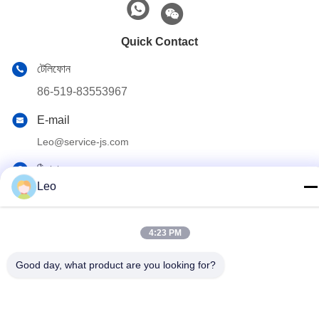
Quick Contact
টেলিফোন
86-519-83553967
E-mail
Leo@service-js.com
ঠিকানা
Leo
হাই-টেক ইন্ডাস্ট্রিয়াল পার্ক উজিন জোন, চাংঝু, জিয়াংসু প্রদেশ, চীন
4:23 PM
গোপনীয়তা নীতি
|
সাইটম্যাপ
চীন ভাল মানের সিমেন্টিং ফ্লোট সরঞ্জাম সরবরাহকারী. কপিরাইট © 2023-2026 Jiangsu
Good day, what product are you looking for?
Service Petroleum Technology Co., Ltd . সমস্ত অধিকার সংরক্ষিত.