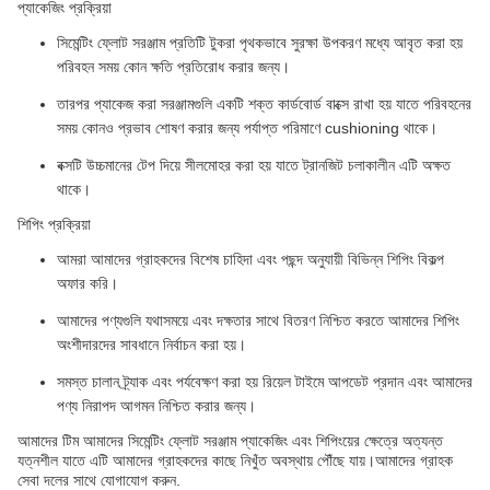
প্যাকেজিং প্রক্রিয়া
সিমেন্টিং ফ্লোট সরঞ্জাম প্রতিটি টুকরা পৃথকভাবে সুরক্ষা উপকরণ মধ্যে আবৃত করা হয়
পরিবহন সময় কোন ক্ষতি প্রতিরোধ করার জন্য।
তারপর প্যাকেজ করা সরঞ্জামগুলি একটি শক্ত কার্ডবোর্ড বাক্সে রাখা হয় যাতে পরিবহনের
সময় কোনও প্রভাব শোষণ করার জন্য পর্যাপ্ত পরিমাণে cushioning থাকে।
বক্সটি উচ্চমানের টেপ দিয়ে সীলমোহর করা হয় যাতে ট্রানজিট চলাকালীন এটি অক্ষত
থাকে।
শিপিং প্রক্রিয়া
আমরা আমাদের গ্রাহকদের বিশেষ চাহিদা এবং পছন্দ অনুযায়ী বিভিন্ন শিপিং বিকল্প
অফার করি।
আমাদের পণ্যগুলি যথাসময়ে এবং দক্ষতার সাথে বিতরণ নিশ্চিত করতে আমাদের শিপিং
অংশীদারদের সাবধানে নির্বাচন করা হয়।
সমস্ত চালান ট্র্যাক এবং পর্যবেক্ষণ করা হয় রিয়েল টাইমে আপডেট প্রদান এবং আমাদের
পণ্য নিরাপদ আগমন নিশ্চিত করার জন্য।
আমাদের টিম আমাদের সিমেন্টিং ফ্লোট সরঞ্জাম প্যাকেজিং এবং শিপিংয়ের ক্ষেত্রে অত্যন্ত
যত্নশীল যাতে এটি আমাদের গ্রাহকদের কাছে নিখুঁত অবস্থায় পৌঁছে যায়।আমাদের গ্রাহক
সেবা দলের সাথে যোগাযোগ করুন.