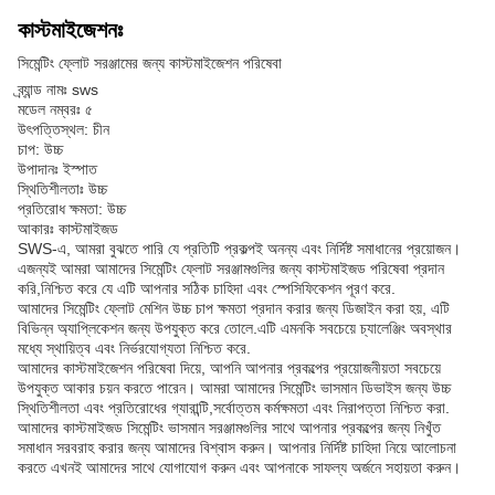
কাস্টমাইজেশনঃ
সিমেন্টিং ফ্লোট সরঞ্জামের জন্য কাস্টমাইজেশন পরিষেবা
ব্র্যান্ড নামঃ sws
মডেল নম্বরঃ ৫
উৎপত্তিস্থল: চীন
চাপ: উচ্চ
উপাদানঃ ইস্পাত
স্থিতিশীলতাঃ উচ্চ
প্রতিরোধ ক্ষমতা: উচ্চ
আকারঃ কাস্টমাইজড
SWS-এ, আমরা বুঝতে পারি যে প্রতিটি প্রকল্পই অনন্য এবং নির্দিষ্ট সমাধানের প্রয়োজন।
এজন্যই আমরা আমাদের সিমেন্টিং ফ্লোট সরঞ্জামগুলির জন্য কাস্টমাইজড পরিষেবা প্রদান
করি,নিশ্চিত করে যে এটি আপনার সঠিক চাহিদা এবং স্পেসিফিকেশন পূরণ করে.
আমাদের সিমেন্টিং ফ্লোট মেশিন উচ্চ চাপ ক্ষমতা প্রদান করার জন্য ডিজাইন করা হয়, এটি
বিভিন্ন অ্যাপ্লিকেশন জন্য উপযুক্ত করে তোলে.এটি এমনকি সবচেয়ে চ্যালেঞ্জিং অবস্থার
মধ্যে স্থায়িত্ব এবং নির্ভরযোগ্যতা নিশ্চিত করে.
আমাদের কাস্টমাইজেশন পরিষেবা দিয়ে, আপনি আপনার প্রকল্পের প্রয়োজনীয়তা সবচেয়ে
উপযুক্ত আকার চয়ন করতে পারেন। আমরা আমাদের সিমেন্টিং ভাসমান ডিভাইস জন্য উচ্চ
স্থিতিশীলতা এবং প্রতিরোধের গ্যারান্টি,সর্বোত্তম কর্মক্ষমতা এবং নিরাপত্তা নিশ্চিত করা.
আমাদের কাস্টমাইজড সিমেন্টিং ভাসমান সরঞ্জামগুলির সাথে আপনার প্রকল্পের জন্য নিখুঁত
সমাধান সরবরাহ করার জন্য আমাদের বিশ্বাস করুন। আপনার নির্দিষ্ট চাহিদা নিয়ে আলোচনা
করতে এখনই আমাদের সাথে যোগাযোগ করুন এবং আপনাকে সাফল্য অর্জনে সহায়তা করুন।