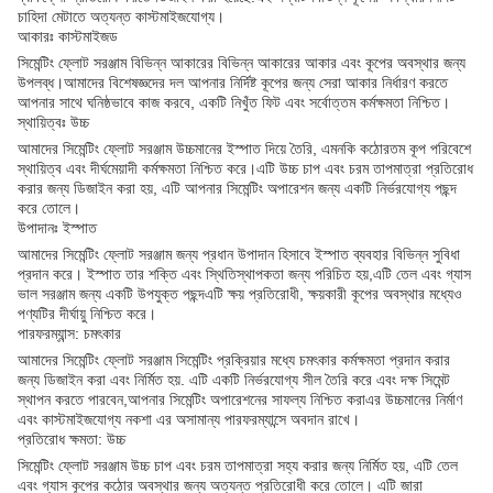
চাহিদা মেটাতে অত্যন্ত কাস্টমাইজযোগ্য।
আকারঃ কাস্টমাইজড
সিমেন্টিং ফ্লোট সরঞ্জাম বিভিন্ন আকারের বিভিন্ন আকারের আকার এবং কূপের অবস্থার জন্য
উপলব্ধ।আমাদের বিশেষজ্ঞদের দল আপনার নির্দিষ্ট কূপের জন্য সেরা আকার নির্ধারণ করতে
আপনার সাথে ঘনিষ্ঠভাবে কাজ করবে, একটি নিখুঁত ফিট এবং সর্বোত্তম কর্মক্ষমতা নিশ্চিত।
স্থায়িত্বঃ উচ্চ
আমাদের সিমেন্টিং ফ্লোট সরঞ্জাম উচ্চমানের ইস্পাত দিয়ে তৈরি, এমনকি কঠোরতম কূপ পরিবেশে
স্থায়িত্ব এবং দীর্ঘমেয়াদী কর্মক্ষমতা নিশ্চিত করে।এটি উচ্চ চাপ এবং চরম তাপমাত্রা প্রতিরোধ
করার জন্য ডিজাইন করা হয়, এটি আপনার সিমেন্টিং অপারেশন জন্য একটি নির্ভরযোগ্য পছন্দ
করে তোলে।
উপাদানঃ ইস্পাত
আমাদের সিমেন্টিং ফ্লোট সরঞ্জাম জন্য প্রধান উপাদান হিসাবে ইস্পাত ব্যবহার বিভিন্ন সুবিধা
প্রদান করে। ইস্পাত তার শক্তি এবং স্থিতিস্থাপকতা জন্য পরিচিত হয়,এটি তেল এবং গ্যাস
ভাল সরঞ্জাম জন্য একটি উপযুক্ত পছন্দএটি ক্ষয় প্রতিরোধী, ক্ষয়কারী কূপের অবস্থার মধ্যেও
পণ্যটির দীর্ঘায়ু নিশ্চিত করে।
পারফরম্যান্স: চমৎকার
আমাদের সিমেন্টিং ফ্লোট সরঞ্জাম সিমেন্টিং প্রক্রিয়ার মধ্যে চমৎকার কর্মক্ষমতা প্রদান করার
জন্য ডিজাইন করা এবং নির্মিত হয়. এটি একটি নির্ভরযোগ্য সীল তৈরি করে এবং দক্ষ সিমেন্ট
স্থাপন করতে পারবেন,আপনার সিমেন্টিং অপারেশনের সাফল্য নিশ্চিত করাএর উচ্চমানের নির্মাণ
এবং কাস্টমাইজযোগ্য নকশা এর অসামান্য পারফরম্যান্সে অবদান রাখে।
প্রতিরোধ ক্ষমতা: উচ্চ
সিমেন্টিং ফ্লোট সরঞ্জাম উচ্চ চাপ এবং চরম তাপমাত্রা সহ্য করার জন্য নির্মিত হয়, এটি তেল
এবং গ্যাস কূপের কঠোর অবস্থার জন্য অত্যন্ত প্রতিরোধী করে তোলে। এটি জারা