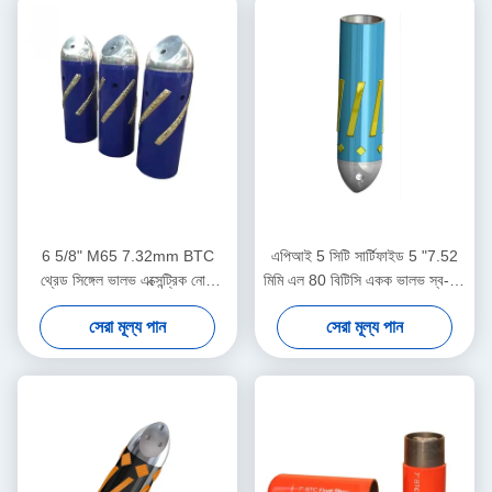
6 5/8" M65 7.32mm BTC
এপিআই 5 সিটি সার্টিফাইড 5 "7.52
থ্রেড সিঙ্গেল ভালভ এক্সেন্ট্রিক নোজ
মিমি এল 80 বিটিসি একক ভালভ স্ব-লক
ফ্লোট শু তেলক্ষেত্র সিমেন্টিং
অ্যালুমিনিয়াম খাদ ফ্লোট জুতা তেল ও
সেরা মূল্য পান
সেরা মূল্য পান
অ্যাপ্লিকেশনের জন্য নিবেদিত
গ্যাস শিল্পের জন্য