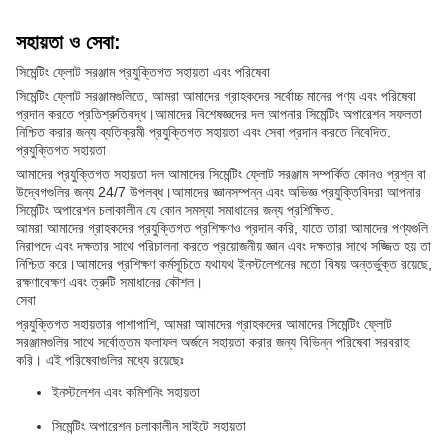
সহায়তা ও সেবা:
সিমেন্টিং ফ্লোট সরঞ্জাম প্রযুক্তিগত সহায়তা এবং পরিষেবা
সিমেন্টিং ফ্লোট সরঞ্জামগুলিতে, আমরা আমাদের গ্রাহকদের সর্বোচ্চ মানের পণ্য এবং পরিষেবা
প্রদান করতে প্রতিশ্রুতিবদ্ধ।আমাদের বিশেষজ্ঞদের দল আপনার সিমেন্টিং অপারেশন সফলতা
নিশ্চিত করার জন্য ব্যতিক্রমী প্রযুক্তিগত সহায়তা এবং সেবা প্রদান করতে নিবেদিত.
প্রযুক্তিগত সহায়তা
আমাদের প্রযুক্তিগত সহায়তা দল আমাদের সিমেন্টিং ফ্লোট সরঞ্জাম সম্পর্কিত কোনও প্রশ্ন বা
উদ্বেগগুলির জন্য 24/7 উপলব্ধ।আমাদের জ্ঞানসম্পন্ন এবং অভিজ্ঞ প্রযুক্তিবিদরা আপনার
সিমেন্টিং অপারেশন চলাকালীন যে কোন সমস্যা সমাধানের জন্য প্রশিক্ষিত.
আমরা আমাদের গ্রাহকদের প্রযুক্তিগত প্রশিক্ষণও প্রদান করি, যাতে তারা আমাদের পণ্যগুলি
নিরাপদে এবং দক্ষতার সাথে পরিচালনা করতে প্রয়োজনীয় জ্ঞান এবং দক্ষতার সাথে সজ্জিত হয় তা
নিশ্চিত করে।আমাদের প্রশিক্ষণ কর্মসূচিতে যথাযথ ইনস্টলেশনের মতো বিষয় অন্তর্ভুক্ত রয়েছে,
রক্ষণাবেক্ষণ এবং ত্রুটি সমাধানের কৌশল।
সেবা
প্রযুক্তিগত সহায়তার পাশাপাশি, আমরা আমাদের গ্রাহকদের আমাদের সিমেন্টিং ফ্লোট
সরঞ্জামগুলির সাথে সর্বোত্তম ফলাফল অর্জনে সহায়তা করার জন্য বিভিন্ন পরিষেবা সরবরাহ
করি। এই পরিষেবাগুলির মধ্যে রয়েছেঃ
ইনস্টলেশন এবং কমিশনিং সহায়তা
সিমেন্টিং অপারেশন চলাকালীন সাইটে সহায়তা