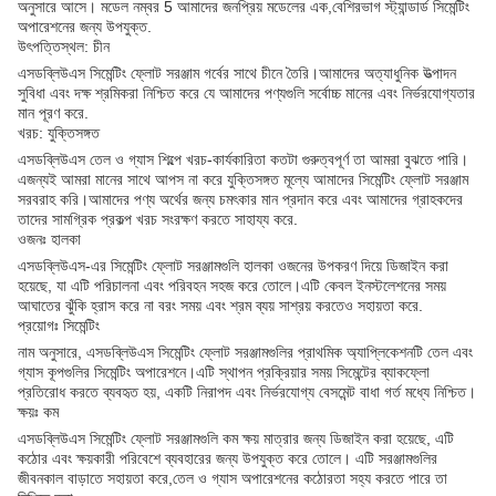
অনুসারে আসে। মডেল নম্বর 5 আমাদের জনপ্রিয় মডেলের এক,বেশিরভাগ স্ট্যান্ডার্ড সিমেন্টিং
অপারেশনের জন্য উপযুক্ত.
উৎপত্তিস্থল: চীন
এসডব্লিউএস সিমেন্টিং ফ্লোট সরঞ্জাম গর্বের সাথে চীনে তৈরি।আমাদের অত্যাধুনিক উত্পাদন
সুবিধা এবং দক্ষ শ্রমিকরা নিশ্চিত করে যে আমাদের পণ্যগুলি সর্বোচ্চ মানের এবং নির্ভরযোগ্যতার
মান পূরণ করে.
খরচ: যুক্তিসঙ্গত
এসডব্লিউএস তেল ও গ্যাস শিল্পে খরচ-কার্যকারিতা কতটা গুরুত্বপূর্ণ তা আমরা বুঝতে পারি।
এজন্যই আমরা মানের সাথে আপস না করে যুক্তিসঙ্গত মূল্যে আমাদের সিমেন্টিং ফ্লোট সরঞ্জাম
সরবরাহ করি।আমাদের পণ্য অর্থের জন্য চমৎকার মান প্রদান করে এবং আমাদের গ্রাহকদের
তাদের সামগ্রিক প্রকল্প খরচ সংরক্ষণ করতে সাহায্য করে.
ওজনঃ হালকা
এসডব্লিউএস-এর সিমেন্টিং ফ্লোট সরঞ্জামগুলি হালকা ওজনের উপকরণ দিয়ে ডিজাইন করা
হয়েছে, যা এটি পরিচালনা এবং পরিবহন সহজ করে তোলে।এটি কেবল ইনস্টলেশনের সময়
আঘাতের ঝুঁকি হ্রাস করে না বরং সময় এবং শ্রম ব্যয় সাশ্রয় করতেও সহায়তা করে.
প্রয়োগঃ সিমেন্টিং
নাম অনুসারে, এসডব্লিউএস সিমেন্টিং ফ্লোট সরঞ্জামগুলির প্রাথমিক অ্যাপ্লিকেশনটি তেল এবং
গ্যাস কূপগুলির সিমেন্টিং অপারেশনে।এটি স্থাপন প্রক্রিয়ার সময় সিমেন্টের ব্যাকফ্লো
প্রতিরোধ করতে ব্যবহৃত হয়, একটি নিরাপদ এবং নির্ভরযোগ্য বেসমেন্ট বাধা গর্ত মধ্যে নিশ্চিত।
ক্ষয়ঃ কম
এসডব্লিউএস সিমেন্টিং ফ্লোট সরঞ্জামগুলি কম ক্ষয় মাত্রার জন্য ডিজাইন করা হয়েছে, এটি
কঠোর এবং ক্ষয়কারী পরিবেশে ব্যবহারের জন্য উপযুক্ত করে তোলে। এটি সরঞ্জামগুলির
জীবনকাল বাড়াতে সহায়তা করে,তেল ও গ্যাস অপারেশনের কঠোরতা সহ্য করতে পারে তা