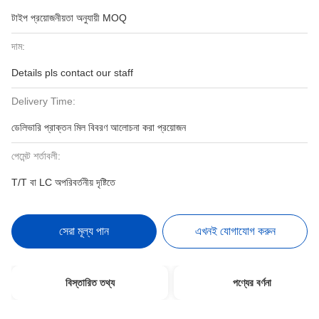
টাইপ প্রয়োজনীয়তা অনুযায়ী MOQ
দাম:
Details pls contact our staff
Delivery Time:
ডেলিভারি প্রাক্তন মিল বিবরণ আলোচনা করা প্রয়োজন
পেমেন্ট শর্তাবলী:
T/T বা LC অপরিবর্তনীয় দৃষ্টিতে
সেরা মূল্য পান
এখনই যোগাযোগ করুন
বিস্তারিত তথ্য
পণ্যের বর্ণনা