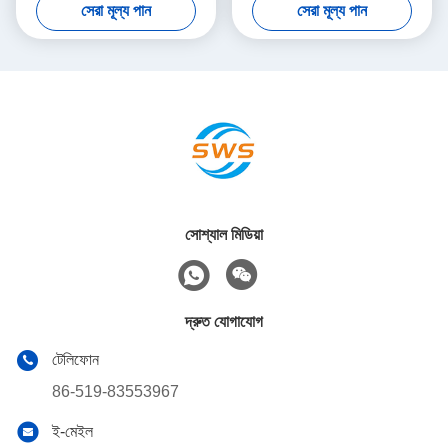
সেরা মূল্য পান
সেরা মূল্য পান
অ্যাপ্লিকেশনের জন্য 1 বছরের ওয়ারেন্টি
সেন্ট্রালাইজারদের জন্য
সোশ্যাল মিডিয়া
দ্রুত যোগাযোগ
টেলিফোন
86-519-83553967
ই-মেইল