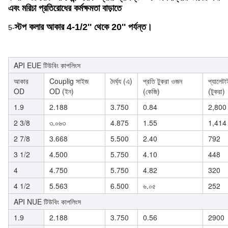
এবং মরিচা প্রতিরোধের কর্মক্ষমতা বাড়াতে
স্টপ কলার আকার 4-1/2'' থেকে 20'' পর্যন্ত।
5-
API EUE টিউবিং কাপলিংস
আকার
Couplig সাইজ
দৈর্ঘ্য (এ)
প্রতি টুকরা ওজন
প্যালেট
OD
OD (ইন)
(কেজি)
(টুকরা)
1.9
2.188
3.750
0.84
2,800
2 3/8
৩.০৬৩
4.875
1.55
1,414
2 7/8
3.668
5.500
2.40
792
3 1/2
4.500
5.750
4.10
448
4
4.750
5.750
4.82
320
4 1/2
5.563
6.500
৬.০৫
252
API NUE টিউবিং কাপলিংস
1.9
2.188
3.750
0.56
2900