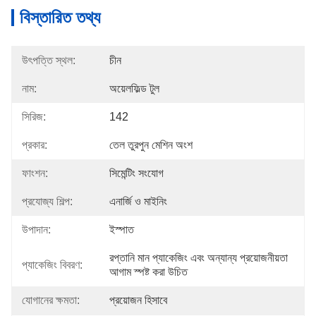
বিস্তারিত তথ্য
উৎপত্তি স্থল:
চীন
নাম:
অয়েলফিল্ড টুল
সিরিজ:
142
প্রকার:
তেল তুরপুন মেশিন অংশ
ফাংশন:
সিমেন্টিং সংযোগ
প্রযোজ্য শিল্প:
এনার্জি ও মাইনিং
উপাদান:
ইস্পাত
রপ্তানি মান প্যাকেজিং এবং অন্যান্য প্রয়োজনীয়তা 
প্যাকেজিং বিবরণ:
আগাম স্পষ্ট করা উচিত
যোগানের ক্ষমতা:
প্রয়োজন হিসাবে