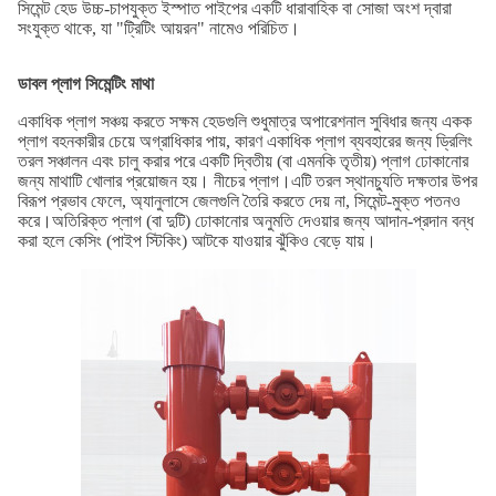
সিমেন্ট হেড উচ্চ-চাপযুক্ত ইস্পাত পাইপের একটি ধারাবাহিক বা সোজা অংশ দ্বারা
সংযুক্ত থাকে, যা "ট্রিটিং আয়রন" নামেও পরিচিত।
ডাবল প্লাগ সিমেন্টিং মাথা
একাধিক প্লাগ সঞ্চয় করতে সক্ষম হেডগুলি শুধুমাত্র অপারেশনাল সুবিধার জন্য একক
প্লাগ বহনকারীর চেয়ে অগ্রাধিকার পায়, কারণ একাধিক প্লাগ ব্যবহারের জন্য ড্রিলিং
তরল সঞ্চালন এবং চালু করার পরে একটি দ্বিতীয় (বা এমনকি তৃতীয়) প্লাগ ঢোকানোর
জন্য মাথাটি খোলার প্রয়োজন হয়। নীচের প্লাগ।এটি তরল স্থানচ্যুতি দক্ষতার উপর
বিরূপ প্রভাব ফেলে, অ্যানুলাসে জেলগুলি তৈরি করতে দেয় না, সিমেন্ট-মুক্ত পতনও
করে।অতিরিক্ত প্লাগ (বা দুটি) ঢোকানোর অনুমতি দেওয়ার জন্য আদান-প্রদান বন্ধ
করা হলে কেসিং (পাইপ স্টিকিং) আটকে যাওয়ার ঝুঁকিও বেড়ে যায়।