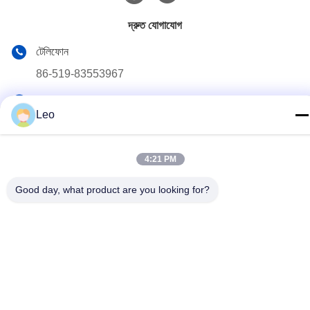
দ্রুত যোগাযোগ
টেলিফোন
86-519-83553967
ই-মেইল
Leo
Leo@service-js.com
ঠিকানা
4:21 PM
হাই-টেক ইন্ডাস্ট্রিয়াল পার্ক উজিন জোন, চাংঝু, জিয়াংসু প্রদেশ, চীন
Good day, what product are you looking for?
গোপনীয়তা নীতি
|
সাইটম্যাপ
চীন ভাল মানের সিমেন্টিং ফ্লোট সরঞ্জাম সরবরাহকারী. কপিরাইট © 2023-2026 Jiangsu
Service Petroleum Technology Co., Ltd . সমস্ত অধিকার সংরক্ষিত.