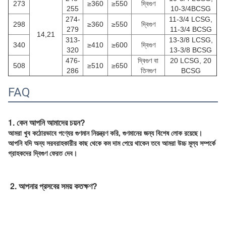
273
≥360
≥550
দ্বিগুণ
255
10-3/4BCSG
274-
11-3/4 LCSG,
298
≥360
≥550
দ্বিগুণ
279
11-3/4 BCSG
14,21
313-
13-3/8 LCSG,
340
≥410
≥600
দ্বিগুণ
320
13-3/8 BCSG
476-
দ্বিগুণ বা
20 LCSG, 20
508
≥510
≥650
286
তিনগুণ
BCSG
FAQ
1. কেন আপনি আমাদের চয়ন?
আমরা খুব কঠোরভাবে পণ্যের গুণমান নিয়ন্ত্রণ করি, গুণমানের জন্য বিশেষ লোক রয়েছে।
আপনি যদি অন্য সরবরাহকারীর কাছ থেকে কম দাম পেয়ে থাকেন তবে আমরা উচ্চ মূল্য সম্পর্কে
গ্রাহকদের দ্বিগুণ ফেরত দেব।
2. আপনার প্রসবের সময় কতক্ষণ?