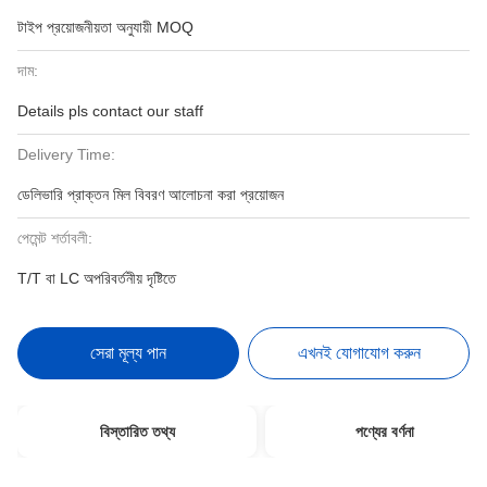
টাইপ প্রয়োজনীয়তা অনুযায়ী MOQ
দাম:
Details pls contact our staff
Delivery Time:
ডেলিভারি প্রাক্তন মিল বিবরণ আলোচনা করা প্রয়োজন
পেমেন্ট শর্তাবলী:
T/T বা LC অপরিবর্তনীয় দৃষ্টিতে
সেরা মূল্য পান
এখনই যোগাযোগ করুন
বিস্তারিত তথ্য
পণ্যের বর্ণনা