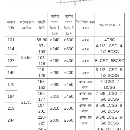
সর্বোচ্চ
সর্বোচ্চ
আকার
কাজের চাপ
আইডি
প্লাগ
প্লাগ
পিন টাইপ বন্ধ
আবরণ থ্রেড নং
মিমি
এমপিএ
মিমি
দৈর্ঘ্য 1
দৈর্ঘ্য 2
করুন
মিমি
মিমি
101
88-90
≥240
≥300
একক
4TBG
97-
4-1/2 LCSG, 4-
114
≥240
≥300
একক
103
1/2 BCSG
35,50
108-
127
≥260
≥400
একক
5LCSG, 5BCSG
116
119-
5-1/2 LCSG, 5-
140
≥260
≥400
একক
126
1/2 BCSG
155-
একক এবং
7 LCSG, 7
178
≥290
≥450
162
ডবল
BCSG
168-
একক এবং
7-5/8 LCSG, 7-
194
≥310
≥450
177
ডবল
5/8 BCSG
21,35
194-
একক এবং
8-5/8 LCSG, 8-
219
≥310
≥500
201
ডবল
5/8 BCSG
220-
একক এবং
9-5/8 LCSG, 9-
244
≥330
≥550
225
ডবল
5/8 BCSG
248-
10-3/4 LCSG,