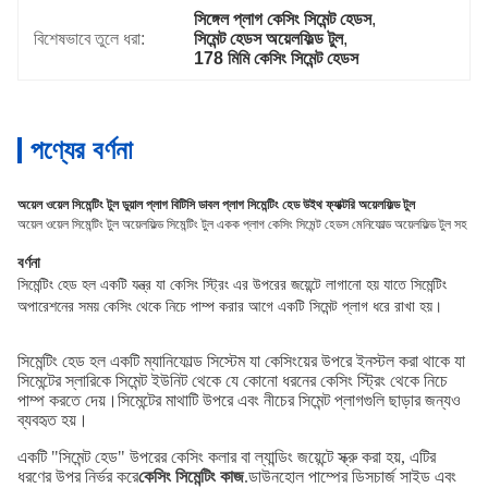
সিঙ্গেল প্লাগ কেসিং সিমেন্ট হেডস
, 
বিশেষভাবে তুলে ধরা:
সিমেন্ট হেডস অয়েলফিল্ড টুল
, 
178 মিমি কেসিং সিমেন্ট হেডস
পণ্যের বর্ণনা
অয়েল ওয়েল সিমেন্টিং টুল ডুয়াল প্লাগ বিটিসি ডাবল প্লাগ সিমেন্টিং হেড উইথ ফ্যাক্টরি অয়েলফিল্ড টুল
অয়েল ওয়েল সিমেন্টিং টুল অয়েলফিল্ড সিমেন্টিং টুল একক প্লাগ কেসিং সিমেন্ট হেডস মেনিফোল্ড অয়েলফিল্ড টুল সহ
বর্ণনা
সিমেন্টিং হেড হল একটি যন্ত্র যা কেসিং স্ট্রিং এর উপরের জয়েন্টে লাগানো হয় যাতে সিমেন্টিং
অপারেশনের সময় কেসিং থেকে নিচে পাম্প করার আগে একটি সিমেন্ট প্লাগ ধরে রাখা হয়।
সিমেন্টিং হেড হল একটি ম্যানিফোল্ড সিস্টেম যা কেসিংয়ের উপরে ইনস্টল করা থাকে যা
সিমেন্টের স্লারিকে সিমেন্ট ইউনিট থেকে যে কোনো ধরনের কেসিং স্ট্রিং থেকে নিচে
পাম্প করতে দেয়।সিমেন্টের মাথাটি উপরে এবং নীচের সিমেন্ট প্লাগগুলি ছাড়ার জন্যও
ব্যবহৃত হয়।
একটি "সিমেন্ট হেড" উপরের কেসিং কলার বা ল্যান্ডিং জয়েন্টে স্ক্রু করা হয়, এটির
ধরণের উপর নির্ভর করে
কেসিং সিমেন্টিং কাজ
.ডাউনহোল পাম্পের ডিসচার্জ সাইড এবং