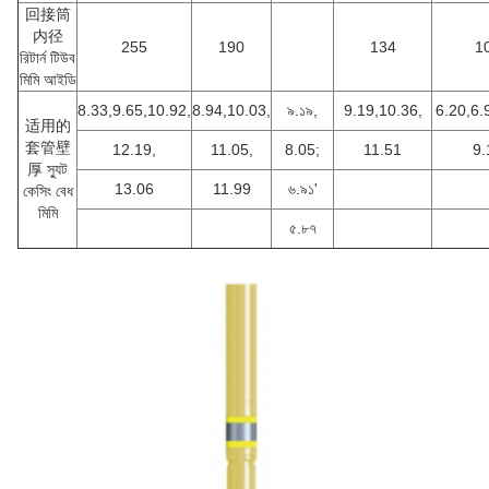
回接筒
内径
255
190
134
1
রিটার্ন টিউব
মিমি আইডি
8.33,9.65,10.92,
8.94,10.03,
৯.১৯,
9.19,10.36,
6.20,6.
适用的
套管壁
12.19,
11.05,
8.05;
11.51
9.
厚 স্যুট
13.06
11.99
৬.৯১'
কেসিং বেধ
মিমি
৫.৮৭