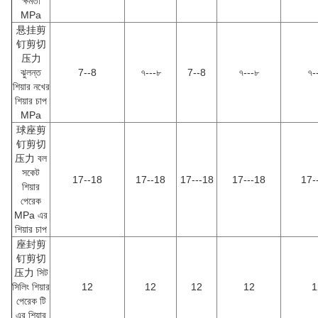
ক্ষমতা
MPa
悬挂剪
钉剪切
压力
ঝুলন্ত
7--8
৭---৮
7--8
৭---৮
৭-
শিয়ার নখের
শিয়ার চাপ
MPa
球座剪
钉剪切
压力 বল
সকেট
17--18
17--18
17---18
17---18
17-
শিয়ার
পেরেক
MPa এর
শিয়ার চাপ
座封剪
钉剪切
压力 সিট
সিলিং শিয়ার
12
12
12
12
1
পেরেক টি
এর শিয়ার