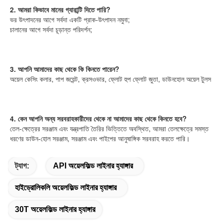
2. আমরা কিভাবে মানের গ্যারান্টি দিতে পারি?
ভর উৎপাদনের আগে সর্বদা একটি প্রাক-উৎপাদন নমুনা;
চালানের আগে সর্বদা চূড়ান্ত পরিদর্শন;
3. আপনি আমাদের কাছ থেকে কি কিনতে পারেন?
অয়েল কেসিং কলার, পাপ জয়েন্ট, ক্রসওভার, ফ্লোট হুপ ফ্লোট জুতা, ডাউনহোল অয়েল টুলস
4. কেন আপনি অন্য সরবরাহকারীদের থেকে না আমাদের কাছ থেকে কিনতে হবে?
তেল-ক্ষেত্রের সরঞ্জাম এবং যন্ত্রপাতি তৈরির ভিত্তিতে অবস্থিত, আমরা তেলক্ষেত্রে সমস্ত 
ধরণের ডাউন-হোল সরঞ্জাম, সরঞ্জাম এবং পাইপের আনুষাঙ্গিক সরবরাহ করতে পারি।
ট্যাগ:
API অয়েলফিল্ড লাইনার হ্যাঙ্গার
হাইড্রোলিকলি অয়েলফিল্ড লাইনার হ্যাঙ্গার
30T অয়েলফিল্ড লাইনার হ্যাঙ্গার