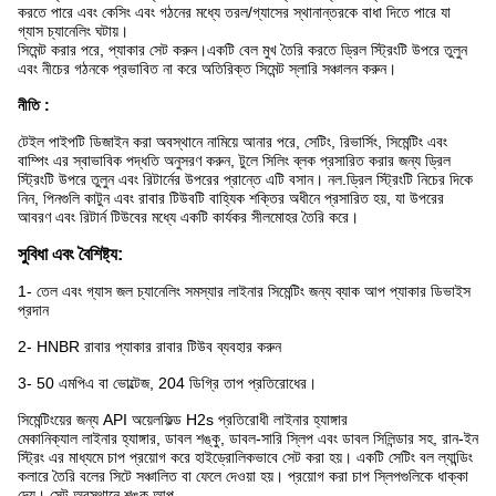
করতে পারে এবং কেসিং এবং গঠনের মধ্যে তরল/গ্যাসের স্থানান্তরকে বাধা দিতে পারে যা
গ্যাস চ্যানেলিং ঘটায়।
সিমেন্ট করার পরে, প্যাকার সেট করুন।একটি বেল মুখ তৈরি করতে ড্রিল স্ট্রিংটি উপরে তুলুন
এবং নীচের গঠনকে প্রভাবিত না করে অতিরিক্ত সিমেন্ট স্লারি সঞ্চালন করুন।
নীতি :
টেইল পাইপটি ডিজাইন করা অবস্থানে নামিয়ে আনার পরে, সেটিং, রিভার্সিং, সিমেন্টিং এবং
বাম্পিং এর স্বাভাবিক পদ্ধতি অনুসরণ করুন, টুলে সিলিং ব্লক প্রসারিত করার জন্য ড্রিল
স্ট্রিংটি উপরে তুলুন এবং রিটার্নের উপরের প্রান্তে এটি বসান। নল.ড্রিল স্ট্রিংটি নিচের দিকে
নিন, পিনগুলি কাটুন এবং রাবার টিউবটি বাহ্যিক শক্তির অধীনে প্রসারিত হয়, যা উপরের
আবরণ এবং রিটার্ন টিউবের মধ্যে একটি কার্যকর সীলমোহর তৈরি করে।
সুবিধা এবং বৈশিষ্ট্য:
1- তেল এবং গ্যাস জল চ্যানেলিং সমস্যার লাইনার সিমেন্টিং জন্য ব্যাক আপ প্যাকার ডিভাইস
প্রদান
2- HNBR রাবার প্যাকার রাবার টিউব ব্যবহার করুন
3- 50 এমপিএ বা ভোল্টেজ, 204 ডিগ্রি তাপ প্রতিরোধের।
সিমেন্টিংয়ের জন্য API অয়েলফিল্ড H2s প্রতিরোধী লাইনার হ্যাঙ্গার
মেকানিক্যাল লাইনার হ্যাঙ্গার, ডাবল শঙ্কু, ডাবল-সারি স্লিপ এবং ডাবল সিলিন্ডার সহ, রান-ইন
স্ট্রিং এর মাধ্যমে চাপ প্রয়োগ করে হাইড্রোলিকভাবে সেট করা হয়। একটি সেটিং বল ল্যান্ডিং
কলারে তৈরি বলের সিটে সঞ্চালিত বা ফেলে দেওয়া হয়। প্রয়োগ করা চাপ স্লিপগুলিকে ধাক্কা
দেয়। সেট অবস্থানে শঙ্কু আপ.