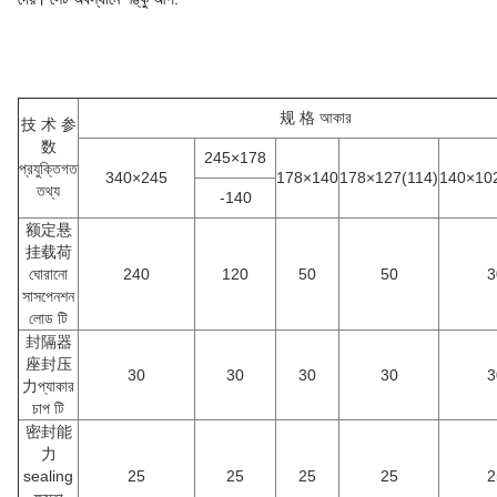
规 格 আকার
技 术 参
数
245×178
প্রযুক্তিগত
340×245
178×140
178×127(114)
140×102
তথ্য
-140
额定悬
挂载荷
ঘোরানো
240
120
50
50
3
সাসপেনশন
লোড টি
封隔器
座封压
30
30
30
30
3
力প্যাকার
চাপ টি
密封能
力
sealing
25
25
25
25
2