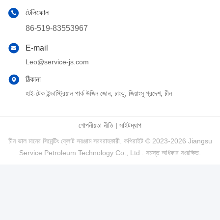
টেলিফোন
86-519-83553967
E-mail
Leo@service-js.com
ঠিকানা
হাই-টেক ইন্ডাস্ট্রিয়াল পার্ক উজিন জোন, চাংঝু, জিয়াংসু প্রদেশ, চীন
গোপনীয়তা নীতি
|
সাইটম্যাপ
চীন ভাল মানের সিমেন্টিং ফ্লোট সরঞ্জাম সরবরাহকারী. কপিরাইট © 2023-2026 Jiangsu
Service Petroleum Technology Co., Ltd . সমস্ত অধিকার সংরক্ষিত.