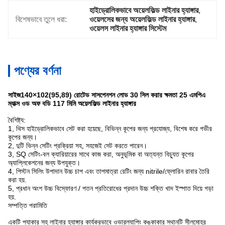
হাইড্রোলিকভাবে অয়েলফিল্ড লাইনার হ্যাঙ্গার
, 
বিশেষভাবে তুলে ধরা:
ওয়েলসের জন্য অয়েলফিল্ড লাইনার হ্যাঙ্গার
, 
ওয়েলস লাইনার হ্যাঙ্গার সিস্টেম
পণ্যের বর্ণনা
সাইজ140×102(95,89) রোটেড সাসপেনশন লোড 30 সিল করার ক্ষমতা 25 এমপিএ
ম্যাক্স ওড অফ বডি 117 মিমি অয়েলফিল্ড লাইনার হ্যাঙ্গার
বৈশিষ্ট্য:
1, থিস হাইড্রোলিকভাবে সেট করা হয়েছে, বিভিন্ন কূপের জন্য প্রযোজ্য, বিশেষ করে গভীর
কূপের জন্য।
2, দুটি ভিন্ন সেটিং প্রক্রিয়া সহ, সহজেই সেট করতে পারেন।
3, SQ সেটিং-বল ক্যারিয়ারের সাথে কাজ করা, অনুভূমিক বা অত্যন্ত বিচ্যুত কূপের
অ্যাপ্লিকেশনের জন্য উপযুক্ত।
4, পিস্টন সিলিং উপাদান উচ্চ চাপ এবং তাপমাত্রা রেটিং জন্য nitrile/ফ্লোরিন রাবার তৈরি
করা হয়.
5, প্রধান অংশ উচ্চ বিস্ফোরণ / পতন প্রতিরোধের প্রদান উচ্চ শক্তি খাদ ইস্পাত দিয়ে গড়া
হয়.
সম্পত্তি পরামিতি
একটি প্যাকার সহ লাইনার হ্যাঙ্গার কার্যকরভাবে ওভারল্যাপিং কঙ্কাকার স্থানটি সীলমোহর