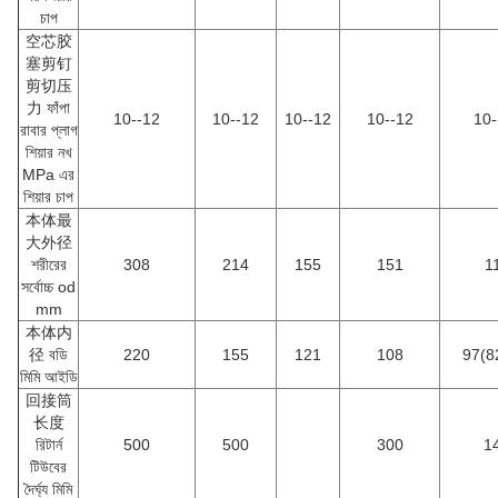
চাপ
空芯胶
塞剪钉
剪切压
力 ফাঁপা
10--12
10--12
10--12
10--12
10-
রাবার প্লাগ
শিয়ার নখ
MPa এর
শিয়ার চাপ
本体最
大外径
শরীরের
308
214
155
151
1
সর্বোচ্চ od
mm
本体内
径 বডি
220
155
121
108
97(8
মিমি আইডি
回接筒
长度
রিটার্ন
500
500
300
1
টিউবের
দৈর্ঘ্য মিমি