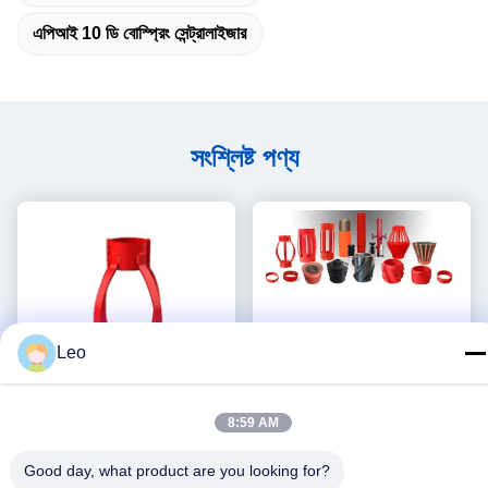
এপিআই 10 ডি বোস্প্রিং সেন্ট্রালাইজার
সংশ্লিষ্ট পণ্য
Leo
8:59 AM
API-Standard 8-5/8"
এপিআই-স্ট্যান্ডার্ড 7 " 19.05 মিমি সি
Good day, what product are you looking for?
10.16mm L80 পিন-টাইপ স্টপ
90-ডি পিই পিন-টাইপ সেন্ট্রালাইজার