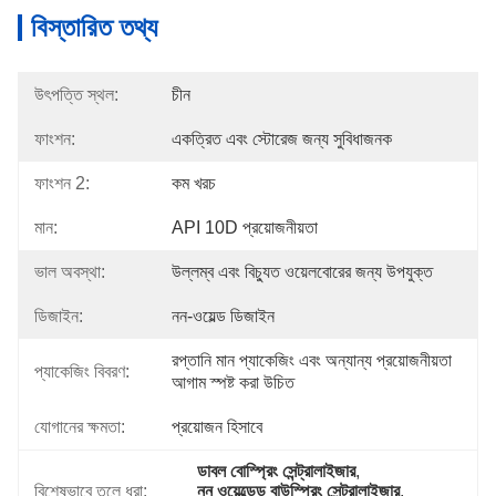
বিস্তারিত তথ্য
উৎপত্তি স্থল:
চীন
ফাংশন:
একত্রিত এবং স্টোরেজ জন্য সুবিধাজনক
ফাংশন 2:
কম খরচ
মান:
API 10D প্রয়োজনীয়তা
ভাল অবস্থা:
উল্লম্ব এবং বিচ্যুত ওয়েলবোরের জন্য উপযুক্ত
ডিজাইন:
নন-ওয়েল্ড ডিজাইন
রপ্তানি মান প্যাকেজিং এবং অন্যান্য প্রয়োজনীয়তা 
প্যাকেজিং বিবরণ:
আগাম স্পষ্ট করা উচিত
যোগানের ক্ষমতা:
প্রয়োজন হিসাবে
ডাবল বোস্প্রিং সেন্ট্রালাইজার
, 
বিশেষভাবে তুলে ধরা:
নন ওয়েল্ডেড বাউস্প্রিং সেন্ট্রালাইজার
, 