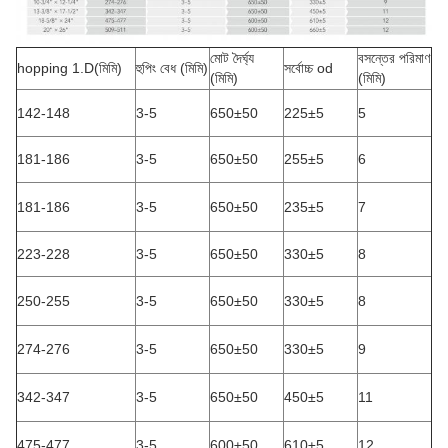
মোট দৈর্ঘ্য
বসন্তের পরিমাণ
hopping 1.D(মিমি)
হুপিং বেধ (মিমি)
সর্বোচ্চ od
(মিমি)
(মিমি)
142-148
3-5
650±50
225±5
5
181-186
3-5
650±50
255±5
6
181-186
3-5
650±50
235±5
7
223-228
3-5
650±50
330±5
8
250-255
3-5
650±50
330±5
8
274-276
3-5
650±50
330±5
9
342-347
3-5
650±50
450±5
11
475-477
3-5
600±50
610±5
12