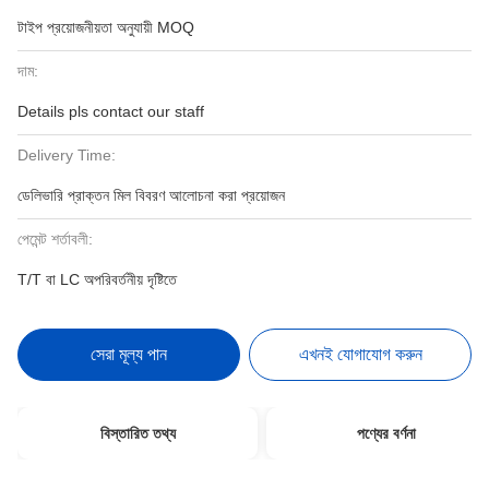
টাইপ প্রয়োজনীয়তা অনুযায়ী MOQ
দাম:
Details pls contact our staff
Delivery Time:
ডেলিভারি প্রাক্তন মিল বিবরণ আলোচনা করা প্রয়োজন
পেমেন্ট শর্তাবলী:
T/T বা LC অপরিবর্তনীয় দৃষ্টিতে
সেরা মূল্য পান
এখনই যোগাযোগ করুন
বিস্তারিত তথ্য
পণ্যের বর্ণনা