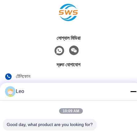
সোশ্যাল মিডিয়া
দ্রুত যোগাযোগ
টেলিফোন
86-519-83553967
Leo
ই-মেইল
Leo@service-js.com
10:09 AM
ঠিকানা
Good day, what product are you looking for?
হাই-টেক ইন্ডাস্ট্রিয়াল পার্ক উজিন জোন, চাংঝু, জিয়াংসু প্রদেশ, চীন