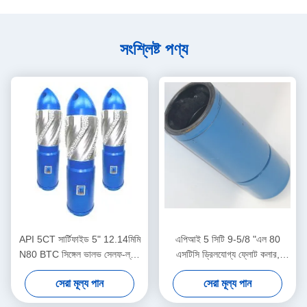
সংশ্লিষ্ট পণ্য
API 5CT সার্টিফাইড 5" 12.14মিমি
এপিআই 5 সিটি 9-5/8 "এল 80
N80 BTC সিঙ্গেল ভালভ সেলফ-ল্যাচ
এসটিসি ড্রিলযোগ্য ফ্লোট কলার,
অ্যালুমিনিয়াম অ্যালয় ফ্লোট শু তেল ও
তেলক্ষেত্র ফ্লোট কলার, ভূখণ্ডের গভীর
সেরা মূল্য পান
সেরা মূল্য পান
গ্যাস শিল্পের জন্য
তেল গ্যাস কূপ সিমেন্টিংয়ের জন্য ব্যবহৃত