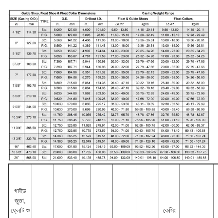
গাইড
জুতা,
ফ্লোট শু
কেসিং