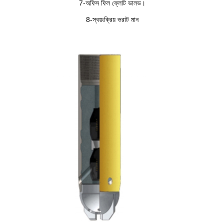
7-অফিস ফিল ফ্লোট ভালভ।
8-স্বয়ংক্রিয় ভরাট মান