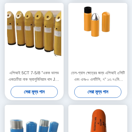
এপিআই 5CT 7-5/8 "একক ভালভ
তেল-গ্যাস ক্ষেত্রের জন্য এপিআই ৫সিটি
একচেটিয়া নাক অ্যালুমিনিয়াম খাদ J55
এবং এন৮০ এলটিসি, ৭" ১৩.৭২মিমি
BTC সঙ্গে ভাসমান জুতা
অ্যালুমিনিয়াম অ্যালয় ডাবল ভালভ ফ্লোট
সেরা মূল্য পান
সেরা মূল্য পান
শু ও কলার