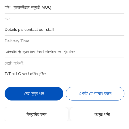
টাইপ প্রয়োজনীয়তা অনুযায়ী MOQ
দাম:
Details pls contact our staff
Delivery Time:
ডেলিভারি প্রাক্তন মিল বিবরণ আলোচনা করা প্রয়োজন
পেমেন্ট শর্তাবলী:
T/T বা LC অপরিবর্তনীয় দৃষ্টিতে
সেরা মূল্য পান
এখনই যোগাযোগ করুন
বিস্তারিত তথ্য
পণ্যের বর্ণনা