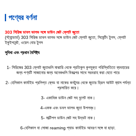
পণ্যের বর্ণনা
303 সিরিজ ডাবল ভালভ সঙ্গে ডাউন জেট ফ্লোট জুতো
(স্ট্যান্ডার্ড) 303 সিরিজ ডাবল ভালভ সঙ্গে ডাউন জেট ফ্লোট জুতো, সিমেন্টিং টুলস, ফ্লোট
ইকুইপমেন্ট, ওয়েল বোর টুলস
সুবিধা এবং প্রধান বৈশিষ্ট্য
1- সিরিজের 303 ফ্লোট জুতাগুলি মাঝারি থেকে প্রতিকূল কূপযুক্ত পরিস্থিতিতে ব্যবহারের
জন্য পণ্যটি সাজানোর জন্য অনেকগুলি বিকল্পের সাথে সরবরাহ করা যেতে পারে
2- হেলিকাল কার্বাইড প্রলিপ্ত ব্লেড যা নাকের কনট্যুর থেকে জুতার ড্রিল আউট ব্যাস পর্যন্ত
প্রসারিত করে।
3- একাধিক ডাউন জেট সহ বুলেট নাক।
4-একক এবং ডবল ভালভ জুতা উপলব্ধ।
5- মাল্টিপল ডাউন জেট সহ উদ্ভট নাক।
6-হেলিকাল বা সোজা reaming প্যাড কার্বাইড আবরণ সঙ্গে বা ছাড়া.