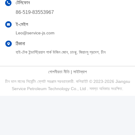
টেলিফোন
86-519-83553967
ই-মেইল
Leo@service-js.com
ঠিকানা
হাই-টেক ইন্ডাস্ট্রিয়াল পার্ক উজিন জোন, চাংঝু, জিয়াংসু প্রদেশ, চীন
গোপনীয়তা নীতি
|
সাইটম্যাপ
চীন ভাল মানের সিমেন্টিং ফ্লোট সরঞ্জাম সরবরাহকারী. কপিরাইট © 2023-2026 Jiangsu
Service Petroleum Technology Co., Ltd . সমস্ত অধিকার সংরক্ষিত.