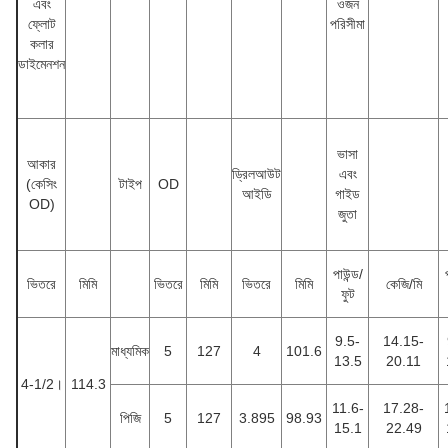
এবং
ওজন
ফ্লোট
পরিসীমা
কলার
ডাইমেনশন
ভাসা
আকার
ড্রিলআউট
এবং
(কেসিং
টাইপ
OD
আইডি
গাইড
OD)
জুতা
পাউন্ড/
ভিতরে
মিমি
ভিতরে
মিমি
ভিতরে
মিমি
কেজি/মি
ফুট
9.5-
14.15-
মাধ্যমিক
5
127
4
101.6
13.5
20.11
4-1/2।
114.3
11.6-
17.28-
পিজি
5
127
3.895
98.93
15.1
22.49