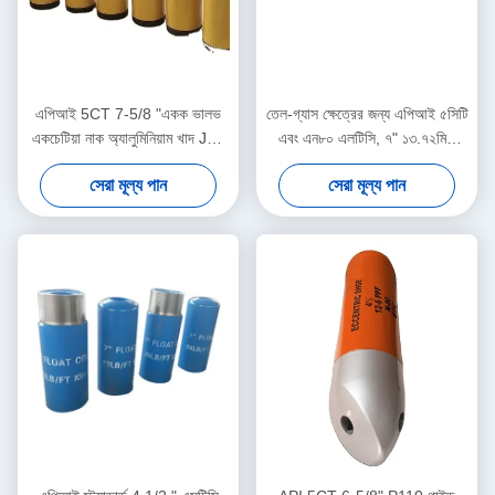
এপিআই 5CT 7-5/8 "একক ভালভ
তেল-গ্যাস ক্ষেত্রের জন্য এপিআই ৫সিটি
একচেটিয়া নাক অ্যালুমিনিয়াম খাদ J55
এবং এন৮০ এলটিসি, ৭" ১৩.৭২মিমি
BTC সঙ্গে ভাসমান জুতা
অ্যালুমিনিয়াম অ্যালয় ডাবল ভালভ ফ্লোট
সেরা মূল্য পান
সেরা মূল্য পান
শু ও কলার