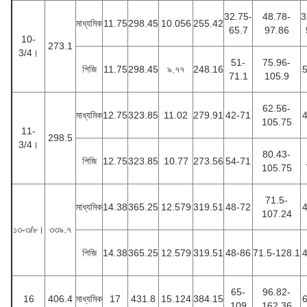
32.75-
48.78-
3
মাধ্যমিক
11.75
298.45
10.056
255.42
65.7
97.86
10-
273.1
3/4।
51-
75.96-
পিজি
11.75
298.45
৯.৭৭
248.16
71.1
105.9
62.56-
মাধ্যমিক
12.75
323.85
11.02
279.91
42-71
105.75
11-
298.5
3/4।
80.43-
পিজি
12.75
323.85
10.77
273.56
54-71
105.75
71.5-
মাধ্যমিক
14.38
365.25
12.579
319.51
48-72
107.24
১৩-৩/৮।
৩৩৯.৭
পিজি
14.38
365.25
12.579
319.51
48-86
71.5-128.1
65-
96.82-
16
406.4
মাধ্যমিক
17
431.8
15.124
384.15
109
162.36