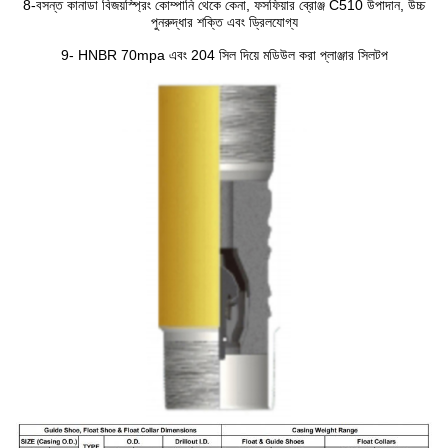
8-বসন্ত কানাডা বিজয়স্প্রিং কোম্পানি থেকে কেনা, ফসফিয়ার ব্রোঞ্জ C510 উপাদান, উচ্চ
পুনরুদ্ধার শক্তি এবং ড্রিলযোগ্য
9- HNBR 70mpa এবং 204 সিল দিয়ে মডিউল করা প্লাঞ্জার সিলটপ