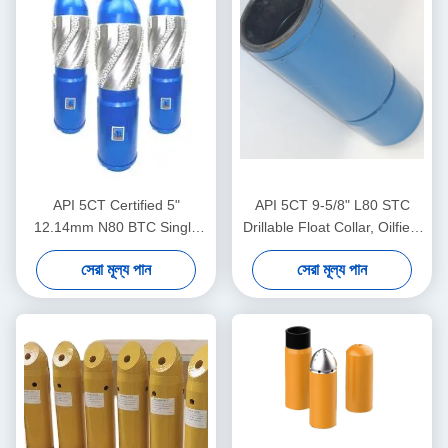
API 5CT Certified 5"
API 5CT 9-5/8" L80 STC
12.14mm N80 BTC Single
Drillable Float Collar, Oilfield
Valve Self-Latch Aluminum
Float Collar, Used for land
সেরা মূল্য পান
সেরা মূল্য পান
Alloy Float Shoe for Oil and
deep oil gas well cementing
Gas Industry