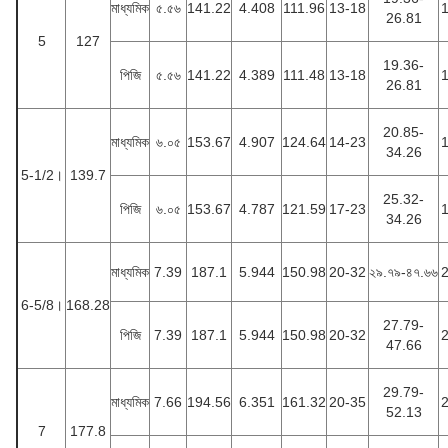
মাধ্যমিক
৫.৫৬
141.22
4.408
111.96
13-18
26.81
5
127
19.36-
পিজি
৫.৫৬
141.22
4.389
111.48
13-18
26.81
20.85-
মাধ্যমিক
৬.০৫
153.67
4.907
124.64
14-23
34.26
5-1/2।
139.7
25.32-
পিজি
৬.০৫
153.67
4.787
121.59
17-23
34.26
মাধ্যমিক
7.39
187.1
5.944
150.98
20-32
২৯.৭৯-৪৭.৬৬
6-5/8।
168.28
27.79-
পিজি
7.39
187.1
5.944
150.98
20-32
47.66
29.79-
মাধ্যমিক
7.66
194.56
6.351
161.32
20-35
52.13
7
177.8