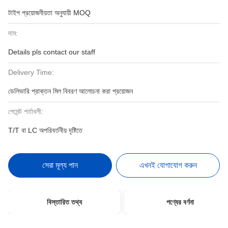
টাইপ প্রয়োজনীয়তা অনুযায়ী MOQ
দাম:
Details pls contact our staff
Delivery Time:
ডেলিভারি প্রাক্তন মিল বিবরণ আলোচনা করা প্রয়োজন
পেমেন্ট শর্তাবলী:
T/T বা LC অপরিবর্তনীয় দৃষ্টিতে
সেরা মূল্য পান
এখনই যোগাযোগ করুন
বিস্তারিত তথ্য
পণ্যের বর্ণনা