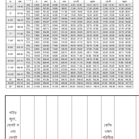
গাইড
জুতা,
ফ্লোট শু
কেসিং
এবং
ওজন
ফ্লোট
পরিসীমা