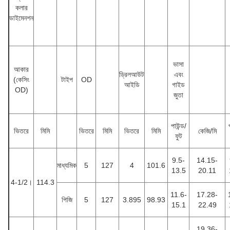
কলার
ডাইমেনশন
ভাসা
আকার
ড্রিলআউট
এবং
(কেসিং
টাইপ
OD
আইডি
গাইড
OD)
জুতা
পাউন্ড/
ভিতরে
মিমি
ভিতরে
মিমি
ভিতরে
মিমি
কেজি/মি
ফুট
9.5-
14.15-
মাধ্যমিক
5
127
4
101.6
13.5
20.11
4-1/2।
114.3
11.6-
17.28-
পিজি
5
127
3.895
98.93
15.1
22.49
19.36-