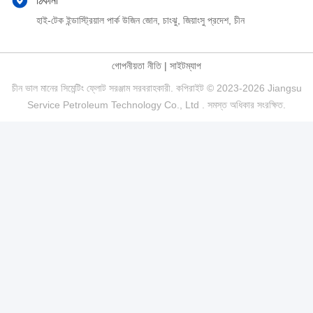
ঠিকানা
হাই-টেক ইন্ডাস্ট্রিয়াল পার্ক উজিন জোন, চাংঝু, জিয়াংসু প্রদেশ, চীন
গোপনীয়তা নীতি
|
সাইটম্যাপ
চীন ভাল মানের সিমেন্টিং ফ্লোট সরঞ্জাম সরবরাহকারী. কপিরাইট © 2023-2026 Jiangsu
Service Petroleum Technology Co., Ltd . সমস্ত অধিকার সংরক্ষিত.