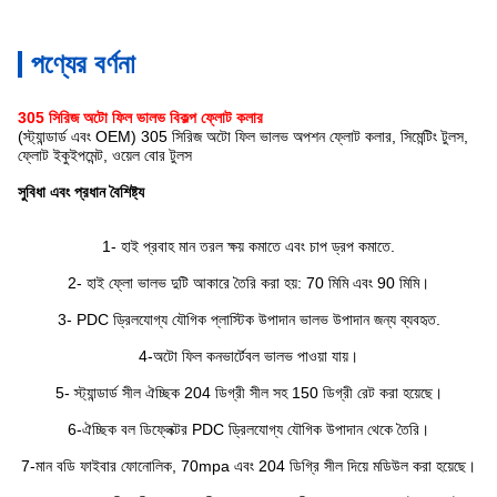
পণ্যের বর্ণনা
305 সিরিজ অটো ফিল ভালভ বিকল্প ফ্লোট কলার
(স্ট্যান্ডার্ড এবং OEM) 305 সিরিজ অটো ফিল ভালভ অপশন ফ্লোট কলার, সিমেন্টিং টুলস,
ফ্লোট ইকুইপমেন্ট, ওয়েল বোর টুলস
সুবিধা এবং প্রধান বৈশিষ্ট্য
1- হাই প্রবাহ মান তরল ক্ষয় কমাতে এবং চাপ ড্রপ কমাতে.
2- হাই ফ্লো ভালভ দুটি আকারে তৈরি করা হয়: 70 মিমি এবং 90 মিমি।
3- PDC ড্রিলযোগ্য যৌগিক প্লাস্টিক উপাদান ভালভ উপাদান জন্য ব্যবহৃত.
4-অটো ফিল কনভার্টেবল ভালভ পাওয়া যায়।
5- স্ট্যান্ডার্ড সীল ঐচ্ছিক 204 ডিগ্রী সীল সহ 150 ডিগ্রী রেট করা হয়েছে।
6-ঐচ্ছিক বল ডিফ্লেক্টর PDC ড্রিলযোগ্য যৌগিক উপাদান থেকে তৈরি।
7-মান বডি ফাইবার ফোনোলিক, 70mpa এবং 204 ডিগ্রি সীল দিয়ে মডিউল করা হয়েছে।