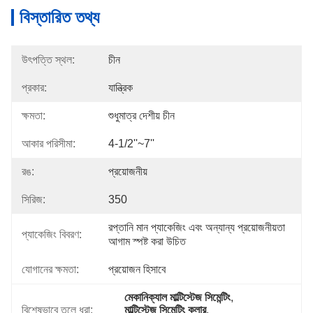
বিস্তারিত তথ্য
উৎপত্তি স্থল:
চীন
প্রকার:
যান্ত্রিক
ক্ষমতা:
শুধুমাত্র দেশীয় চীন
আকার পরিসীমা:
4-1/2''~7''
রঙ:
প্রয়োজনীয়
সিরিজ:
350
রপ্তানি মান প্যাকেজিং এবং অন্যান্য প্রয়োজনীয়তা 
প্যাকেজিং বিবরণ:
আগাম স্পষ্ট করা উচিত
যোগানের ক্ষমতা:
প্রয়োজন হিসাবে
মেকানিক্যাল মাল্টিস্টেজ সিমেন্টিং
, 
বিশেষভাবে তুলে ধরা:
মাল্টিস্টেজ সিমেন্টিং কলার
, 