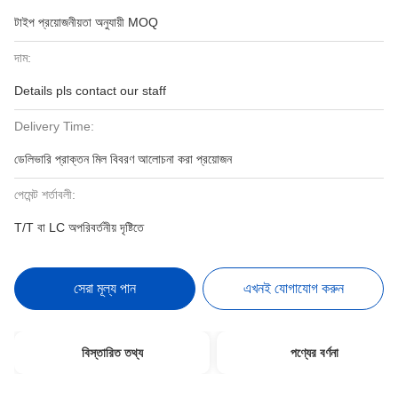
টাইপ প্রয়োজনীয়তা অনুযায়ী MOQ
দাম:
Details pls contact our staff
Delivery Time:
ডেলিভারি প্রাক্তন মিল বিবরণ আলোচনা করা প্রয়োজন
পেমেন্ট শর্তাবলী:
T/T বা LC অপরিবর্তনীয় দৃষ্টিতে
সেরা মূল্য পান
এখনই যোগাযোগ করুন
বিস্তারিত তথ্য
পণ্যের বর্ণনা