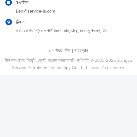
ই-মেইল
Leo@service-js.com
ঠিকানা
হাই-টেক ইন্ডাস্ট্রিয়াল পার্ক উজিন জোন, চাংঝু, জিয়াংসু প্রদেশ, চীন
গোপনীয়তা নীতি
|
সাইটম্যাপ
চীন ভাল মানের সিমেন্টিং ফ্লোট সরঞ্জাম সরবরাহকারী. কপিরাইট © 2023-2026 Jiangsu
Service Petroleum Technology Co., Ltd . সমস্ত অধিকার সংরক্ষিত.