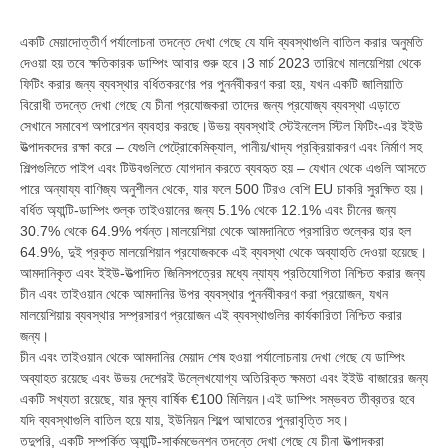
একটি মেয়াদোত্তীর্ণ পর্যালোচনা তদন্তে দেখা গেছে যে যদি ব্যবস্থাগুলি বাতিল করার অনুমতি
দেওয়া হয় তবে ক্ষতিকারক ডাম্পিং আবার শুরু হবে।3 মার্চ 2023 তারিখে মালয়েশিয়া থেকে
ফিটিং করার জন্য ব্যবস্থার বর্ধিতকরণের পর পুনর্নবীকরণ করা হয়, যখন একটি জালিয়াতি
বিরোধী তদন্তে দেখা গেছে যে চীনা প্রযোজকরা তাদের জন্য প্রযোজ্য ব্যবস্থা এড়াতে
সেখানে সমাবেশ অপারেশন ব্যবহার করছে।উভয় ব্যবস্থাই স্টেইনলেস স্টিল ফিটিং-এর ইইউ
উত্পাদকদের রক্ষা করে – যেগুলি পেট্রোকেমিক্যাল, পানীয়/খাদ্য প্রক্রিয়াকরণ এবং নির্মাণ সহ
শিল্পগুলিতে পাইপ এবং টিউবগুলিতে যোগদান করতে ব্যবহৃত হয় – যেখান থেকে এগুলি আসতে
পারে অন্যায্য বাণিজ্য অনুশীলন থেকে, যার ফলে 500 টিরও বেশি EU চাকরি সুরক্ষিত হয়।
বর্ধিত অ্যান্টি-ডাম্পিং শুল্ক তাইওয়ানের জন্য 5.1% থেকে 12.1% এবং চীনের জন্য
30.7% থেকে 64.9% পর্যন্ত।মালয়েশিয়া থেকে আমদানিতে প্রসারিত শুল্কের হার হল
64.9%, দুই প্রকৃত মালয়েশিয়ান প্রযোজককে এই ব্যবস্থা থেকে অব্যাহতি দেওয়া হয়েছে।
আমদানিকৃত এবং ইইউ-উত্পাদিত জিনিসপত্রের মধ্যে ন্যায্য প্রতিযোগিতা নিশ্চিত করার জন্য
চীন এবং তাইওয়ান থেকে আমদানির উপর ব্যবস্থার পুনর্নবীকরণ করা প্রয়োজন, যখন
মালয়েশিয়ায় ব্যবস্থার সম্প্রসারণ প্রয়োজন এই ব্যবস্থাগুলির কার্যকারিতা নিশ্চিত করার
জন্য।
চীন এবং তাইওয়ান থেকে আমদানির মেয়াদ শেষ হওয়া পর্যালোচনায় দেখা গেছে যে ডাম্পিং
অব্যাহত রয়েছে এবং উভয় দেশেরই উল্লেখযোগ্য অতিরিক্ত ক্ষমতা এবং ইইউ বাজারের জন্য
একটি সখ্যতা রয়েছে, যার মূল্য বার্ষিক €100 মিলিয়ন।এই ডাম্পিং সম্ভবত তীব্রতর হবে
যদি ব্যবস্থাগুলি বাতিল হয়ে যায়, ইউনিয়ন শিল্পে আঘাতের পুনরাবৃত্তি সহ।
তদুপরি, একটি সম্পর্কিত অ্যান্টি-সার্কমভেনশন তদন্তে দেখা গেছে যে চীনা উত্পাদকরা