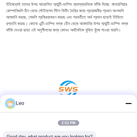
ইতিমধ্যেই তাদের উপর আরোপিত অ্যান্টি-ডাম্পিং ব্যবস্থাগুলিকে ফাঁকি দিচ্ছে: মালয়েশিয়ার
কোম্পানিগুলি চীন থেকে স্টেইনলেস স্টিল ফিটিং তৈরির জন্য প্রয়োজনীয় প্রধান অংশগুলি
আমদানি করছে, সেগুলি প্রক্রিয়াকরণ করছে এবং পরবর্তীতে অর্থ প্রদান ছাড়াই ইইউতে
রপ্তানি করছে। কোনো এন্টি-ডাম্পিং শুল্ক।চীন থেকে আমদানির উপর অ্যান্টি-ডাম্পিং শুল্ক
ফাঁকি দেওয়া ছাড়া এই অনুশীলনের জন্য কোনও অর্থনৈতিক যুক্তি খুঁজে পাওয়া যায়নি।
Leo
সোশ্যাল মিডিয়া
2:52 PM
Good day, what product are you looking for?